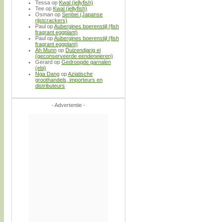
Tessa
op
Kwal (jellyfish)
Tee
op
Kwal (jellyfish)
Osman
op
Senbei (Japanse
rijstcrackers)
Paul
op
Aubergines boerenstijl (fish
fragrant eggplant)
Paul
op
Aubergines boerenstijl (fish
fragrant eggplant)
Ah Munn
op
Duizendjarig ei
(geconserveerde eendeneieren)
Gerard
op
Gedroogde garnalen
(ebi)
Nga Dang
op
Aziatische
groothandels, importeurs en
distributeurs
- Advertentie -