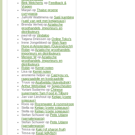
Bink Melcherts
op
Feedback &
Vragen
Marjan
op
Thaise groene
currypasta
JaRoW Wattimena
op
Saté kambing
(saté van geit met ketjapsaus)
Brenda Verheij
op
Aziatische
groothandels, importeurs en
distributeurs
paul idi
op
Vindaloo
Tatjana Driessen
op
Online Toko’s
Irene Jongebloed
op
Wah Nam
Hong in Amsterdam (Duivendrecht)
Robin
op
Aziatische groothandels,
importeurs en distributeurs
Meneer W
op
Aziatische
groothandels, importeurs en
distributeurs
Robin
op
Kemiri noten
Lisa
op
Kemiri noten
anonieme helper
op
Caiziyou vs.
raapzaadolie en koolzaadolie
Truus
op
Asafoetida (duivelsdrek)
Arthur Wetselaar
op
Sojascheuten
Yuriani Sudarmo
op
Chinese
supermarkt Tam Food in Tilburg
Jan van Lieshout
op
Ketjap (zoete
sojasaus)
Roos
op
Rozenwater & rozensiroop
Stella
op
Ketjap (zoete sojasaus)
Stella
op
Ketjap (zoete sojasaus)
Stefan Schuwer
op
Petis Udang
(garnalenpasta)
Stefan Schuwer
op
Petis Udang
(garnalenpasta)
Tessa
op
Kaki (of sharon fruit)
Tessa
op
Kwal (jellyfish)