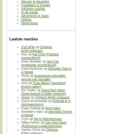
Nieuws & nieuwtjes
Feedback & Vragen
Vijf leuke quizjes
In de media
Adverteren & Stats
Linkjes
Workshops
Laatste reacties
CoCoFlix
op
Chinese
lichte sojasaus
Roy
op
Kai Choi (Chinese
mosterdkool)
Peter Bottelier
op
Xue Cai
(ingelegde mosterdkool)
Geert Anthonis
op
Adreslijst Toko’s
in België
Henk
op
Knapperige tofuvellen
gevuld met garnalen
remi
op
Gula djawa (Javaanse
bruine suiker)
Els Töpfer
op
Dong Nan Hang
Supermarket in Delft (centrum)
Xuper
op
Chinese lichte sojasaus
Joyce Kromodirijo
op
Oriental in ’s
Hertogenbosch
Daan Hutting
op
Konnyaku
Smolders marc
op
Adreslijst Toko’s
in België
Crys
op
Kip in Meestersaus
Wilgo Pelhan
op
Chu Hou Saus
(Kantonese sojabonensaus)
James Clock
op
Chinese
lichte sojasaus