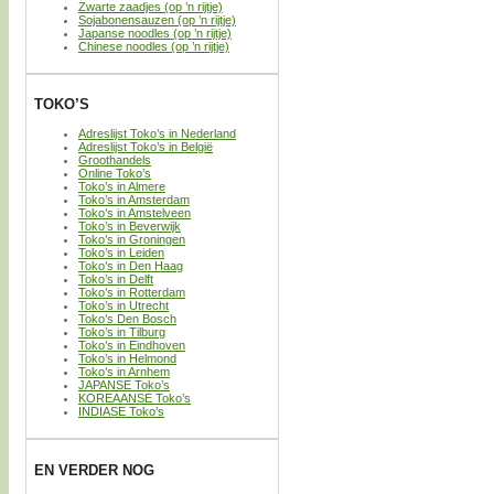
Zwarte zaadjes (op ’n rijtje)
Sojabonensauzen (op ’n rijtje)
Japanse noodles (op ’n rijtje)
Chinese noodles (op ’n rijtje)
TOKO’S
Adreslijst Toko’s in Nederland
Adreslijst Toko’s in België
Groothandels
Online Toko’s
Toko’s in Almere
Toko’s in Amsterdam
Toko’s in Amstelveen
Toko’s in Beverwijk
Toko’s in Groningen
Toko’s in Leiden
Toko’s in Den Haag
Toko’s in Delft
Toko’s in Rotterdam
Toko’s in Utrecht
Toko’s Den Bosch
Toko’s in Tilburg
Toko’s in Eindhoven
Toko’s in Helmond
Toko’s in Arnhem
JAPANSE Toko’s
KOREAANSE Toko’s
INDIASE Toko’s
EN VERDER NOG