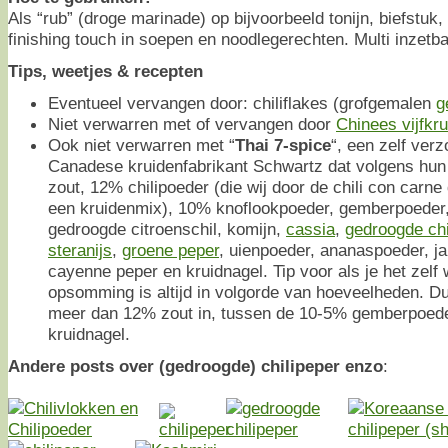
Als “rub” (droge marinade) op bijvoorbeeld tonijn, biefstuk
finishing touch in soepen en noodlegerechten. Multi inzetba
Tips, weetjes & recepten
Eventueel vervangen door: chiliflakes (grofgemalen
g
Niet verwarren met of vervangen door
Chinees vijfkr
Ook niet verwarren met “
Thai 7-spice
“, een zelf ver
Canadese kruidenfabrikant Schwartz dat volgens hun e
zout, 12% chilipoeder (die wij door de chili con carne
een kruidenmix), 10% knoflookpoeder, gemberpoeder
gedroogde citroenschil, komijn,
cassia
,
gedroogde chi
steranijs
,
groene peper
, uienpoeder, ananaspoeder, ja
cayenne peper en kruidnagel. Tip voor als je het zelf 
opsomming is altijd in volgorde van hoeveelheden. Dus
meer dan 12% zout in, tussen de 10-5% gemberpoede
kruidnagel.
Andere posts over (gedroogde) chilipeper enzo
: