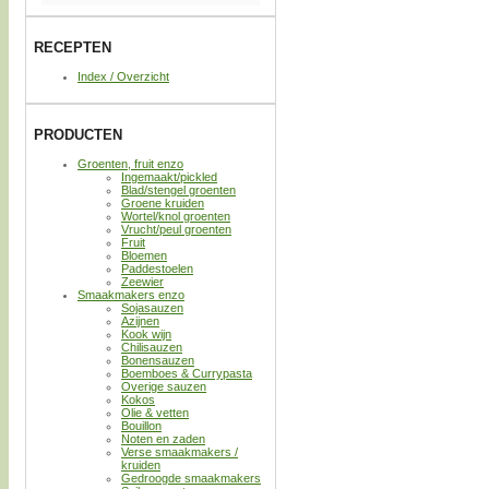
RECEPTEN
Index / Overzicht
PRODUCTEN
Groenten, fruit enzo
Ingemaakt/pickled
Blad/stengel groenten
Groene kruiden
Wortel/knol groenten
Vrucht/peul groenten
Fruit
Bloemen
Paddestoelen
Zeewier
Smaakmakers enzo
Sojasauzen
Azijnen
Kook wijn
Chilisauzen
Bonensauzen
Boemboes & Currypasta
Overige sauzen
Kokos
Olie & vetten
Bouillon
Noten en zaden
Verse smaakmakers /
kruiden
Gedroogde smaakmakers