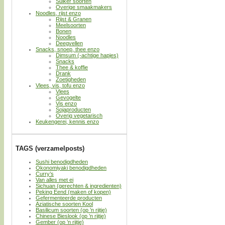
Suiker soorten
Overige smaakmakers
Noodles, rijst enzo
Rijst & Granen
Meelsoorten
Bonen
Noodles
Deegvellen
Snacks, snoep, thee enzo
Dimsum (-achtige hapjes)
Snacks
Thee & koffie
Drank
Zoetigheden
Vlees, vis, tofu enzo
Vlees
Gevogelte
Vis enzo
Sojaproducten
Overig vegetarisch
Keukengerei, kennis enzo
TAGS (verzamelposts)
Sushi benodigdheden
Okonomiyaki benodigdheden
Curry’s
Van alles met ei
Sichuan (gerechten & ingredienten)
Peking Eend (maken of kopen)
Gefermenteerde producten
Aziatische soorten Kool
Basilicum soorten (op ’n rijtje)
Chinese Bieslook (op ’n rijtje)
Gember (op ’n rijtje)