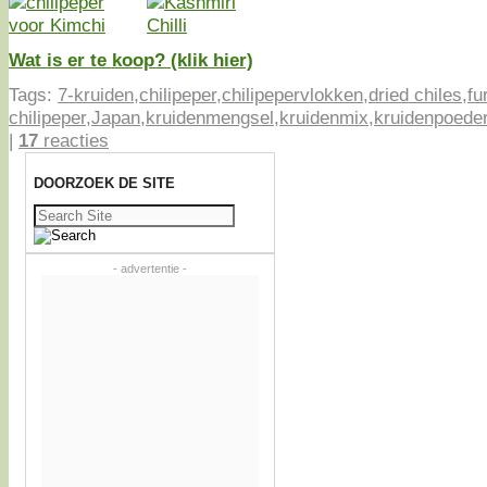
Wat is er te koop? (klik hier)
Tags:
7-kruiden
,
chilipeper
,
chilipepervlokken
,
dried chiles
,
fu
chilipeper
,
Japan
,
kruidenmengsel
,
kruidenmix
,
kruidenpoede
|
17
reacties
DOORZOEK DE SITE
Zoeken
naar:
- advertentie -