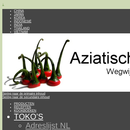
↓
CHINA
JAPAN
KOREA
INDONESIË
INDIA
THAILAND
VIETNAM
Spring naar de primaire inhoud
Spring naar de secundaire inhoud
PRODUCTEN
RECEPTEN
KOOKBOEKEN
TOKO’S
Adreslijst NL