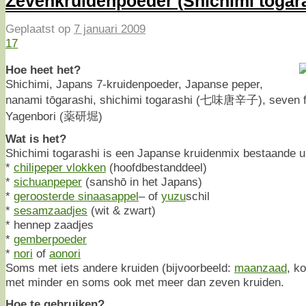
Zevenkruidenpoeder (Shichimi tōgar
Geplaatst op
7 januari 2009
17
Hoe heet het?
Shichimi, Japans 7-kruidenpoeder, Japanse peper,
nanami tōgarashi, shichimi togarashi (七味唐辛子), seven fla
Yagenbori (薬研堀)
Wat is het?
Shichimi togarashi is een Japanse kruidenmix bestaande ui
*
chilipeper vlokken
(hoofdbestanddeel)
*
sichuanpeper
(sanshō in het Japans)
*
geroosterde sinaasappel
– of
yuzu
schil
*
sesamzaadjes
(wit & zwart)
* hennep zaadjes
*
gemberpoeder
*
nori
of
aonori
Soms met iets andere kruiden (bijvoorbeeld:
maanzaad
, k
met minder en soms ook met meer dan zeven kruiden.
Hoe te gebruiken?