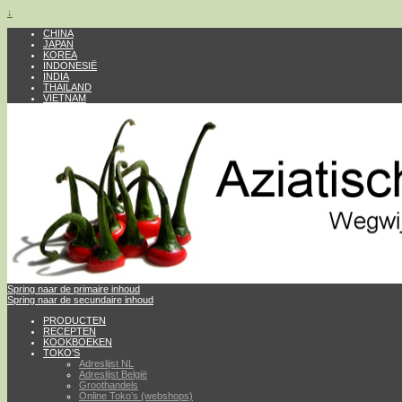
↓
CHINA
JAPAN
KOREA
INDONESIË
INDIA
THAILAND
VIETNAM
Spring naar de primaire inhoud
Spring naar de secundaire inhoud
PRODUCTEN
RECEPTEN
KOOKBOEKEN
TOKO’S
Adreslijst NL
Adreslijst België
Groothandels
Online Toko’s (webshops)