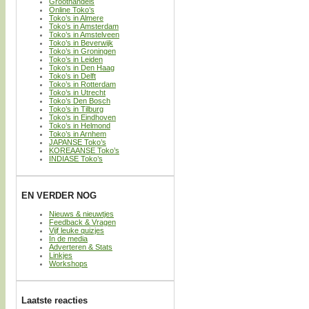
Groothandels
Online Toko’s
Toko’s in Almere
Toko’s in Amsterdam
Toko’s in Amstelveen
Toko’s in Beverwijk
Toko’s in Groningen
Toko’s in Leiden
Toko’s in Den Haag
Toko’s in Delft
Toko’s in Rotterdam
Toko’s in Utrecht
Toko’s Den Bosch
Toko’s in Tilburg
Toko’s in Eindhoven
Toko’s in Helmond
Toko’s in Arnhem
JAPANSE Toko’s
KOREAANSE Toko’s
INDIASE Toko’s
EN VERDER NOG
Nieuws & nieuwtjes
Feedback & Vragen
Vijf leuke quizjes
In de media
Adverteren & Stats
Linkjes
Workshops
Laatste reacties