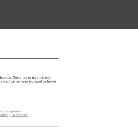
te houden. Zeker als er dan ook nog
 is want ze behoren tot dezelfde familie:
Korea
,
op-een-
adjes
|
15
reacties