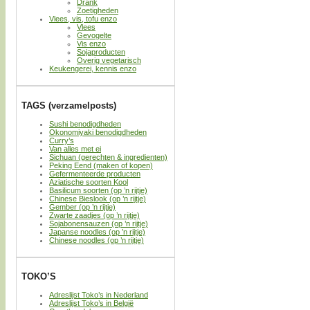
Drank
Zoetigheden
Vlees, vis, tofu enzo
Vlees
Gevogelte
Vis enzo
Sojaproducten
Overig vegetarisch
Keukengerei, kennis enzo
TAGS (verzamelposts)
Sushi benodigdheden
Okonomiyaki benodigdheden
Curry’s
Van alles met ei
Sichuan (gerechten & ingredienten)
Peking Eend (maken of kopen)
Gefermenteerde producten
Aziatische soorten Kool
Basilicum soorten (op ’n rijtje)
Chinese Bieslook (op ’n rijtje)
Gember (op ’n rijtje)
Zwarte zaadjes (op ’n rijtje)
Sojabonensauzen (op ’n rijtje)
Japanse noodles (op ’n rijtje)
Chinese noodles (op ’n rijtje)
TOKO’S
Adreslijst Toko’s in Nederland
Adreslijst Toko’s in België