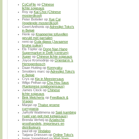
CoCoFlix
op
Chinese
lichte sojasaus
Roy
op
Kai Choi (Chinese
mosterdkool)
Peter Bottelier
op
Xue Cai
(ingelegde mosterdkool)
Geert Anthonis
op
Adreslijst Toko’s
in België
Henk
op
Knapperige tofuvellen
gevuld met garnalen
remi
op
Gula djawa (Javaanse
bruine suiker)
Els Töpfer
op
Dong Nan Hang
Supermarket in Delft (centrum)
Xuper
op
Chinese lichte sojasaus
Joyce Kromodirijo
op
Oriental in ’s
Hertogenbosch
Daan Hutting
op
Konnyaku
Smolders marc
op
Adreslijst Toko’s
in België
Crys
op
Kip in Meestersaus
Wilgo Pelhan
op
Chu Hou Saus
(Kantonese sojabonensaus)
James Clock
op
Chinese
lichte sojasaus
Bink Melcherts
op
Feedback &
Vragen
Marjan
op
Thaise groene
currypasta
JaRoW Wattimena
op
Saté kambing
(saté van geit met ketjapsaus)
Brenda Verheij
op
Aziatische
groothandels, importeurs en
distributeurs
paul idi
op
Vindaloo
Tatjana Driessen
op
Online Toko’s
Irene Jongebloed
op
Wah Nam