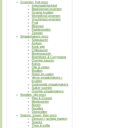
Groenten, fruit enzo
Ingemaakt/pickled
Blad/stengel groenten
Groene kruiden
Wortel/knol groenten
Vrucht/peul groenten
Fruit
Bloemen
Paddestoelen
Zeewier
Smaakmakers enzo
Sojasauzen
Azijnen
Kook wijn
Chilisauzen
Bonensauzen
Boemboes & Currypasta
Overige sauzen
Kokos
Olie & vetten
Bouillon
Noten en zaden
Verse smaakmakers /
kruiden
Gedroogde smaakmakers
Suiker soorten
Overige smaakmakers
Noodles, rijst enzo
Rijst & Granen
Meelsoorten
Bonen
Noodles
Deegvellen
Snacks, snoep, thee enzo
Dimsum (-achtige hapjes)
Snacks
Thee & koffie