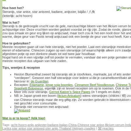
Hoe heet het?
Steranijs, star anise, star aniseed, badiane, anijsster, bājiǎo / 八角
(letterlijk: acht-hoorn)
Wat is het?
Steranijs is de gedroogde vrucht van de gele, narcisachtige bloem van het Illicium verum 
achtpuntige ster. Deze vruchten worden geplukt voordat ze rijp zijn. Zodat de ronde, glanze
zou qua smaak en geur erg lijken op anijszaad, maar toch zou ik het een nooit door het an
warme, diepe geur van Pastis terwijl anijszaad ook een beetje de geur van hooi heeft. Kan we
Hoe te gebruiken?
Meeste recepten gaan uit van hele steranijs, niet het poeder. Laat een steranijsje meekoken 
eieren of edamame. Chinezen zuigen op een steranijsje (of waarschijnlijk alleen zo’n zaadj
afgesloten potje op een donkere plaats tot wel twee jaar houdbaar.
Nogal hard om in een vijzeltje zelf tot poeder te vermalen, vandaar dat een potje gemalen st
meeste recepten dus uitgaan van hele zaden.
Tips, weetjes & recepten
Heston Blumenthal zweert bij steranijs als je stoofvlees, marinade, jus of iets and
“verdiepen”. Gewoon een half steranijsje voor iedere ui die je carameliseert/bakt al
hierover in:
de Guardian
.
Recepten:
Edamame, jonge soja boontjes
,
Cinnamon Beef Noodlesoup
,
Chinese T
Spaghetti Bolognese
, eigenlijk zijn er teveel recepten om op te noemen. Ook in de
Meer info over steranijs:
Gernot Katzer’s Spice Pages
(in ’t engels en duits)
NB: in Japan groeit een boom (
Ilicium Anisatum
) wiens steranijsjes (shikimi / 樒) z
van Chinese steranijs maar die erg giftig zijn. Ze worden gebruikt in bloemstukken 
niet geschikt voor consumptie.
Steranijs niet verwarren met anijszaad:
Wat is er te koop? (klik hier)
Tags:
acht-hoorn
,
anijs
,
anijsster
,
badiane
,
bajiao
,
China
,
Chinese star anise
,
Illicium verum
,
Indi
Lanka
,
star anise
,
star aniseed
,
ster anijs
,
Thailand
,
Vietnam
,
zaadjes
|
32
reacties