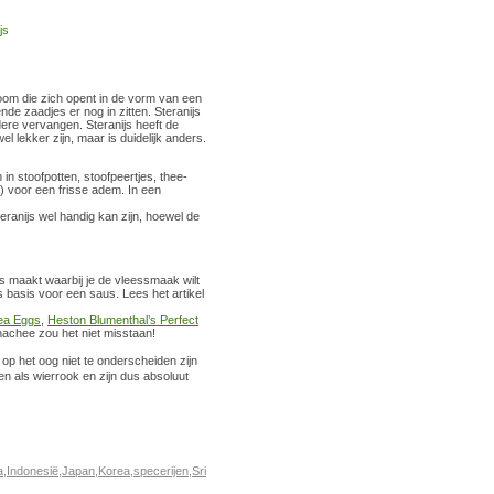
boom die zich opent in de vorm van een
nde zaadjes er nog in zitten. Steranijs
dere vervangen. Steranijs heeft de
l lekker zijn, maar is duidelijk anders.
in stoofpotten, stoofpeertjes, thee-
e) voor een frisse adem. In een
eranijs wel handig kan zijn, hoewel de
ers maakt waarbij je de vleessmaak wilt
s basis voor een saus. Lees het artikel
ea Eggs
,
Heston Blumenthal’s Perfect
 hachee zou het niet misstaan!
o op het oog niet te onderscheiden zijn
en als wierrook en zijn dus absoluut
a
,
Indonesië
,
Japan
,
Korea
,
specerijen
,
Sri