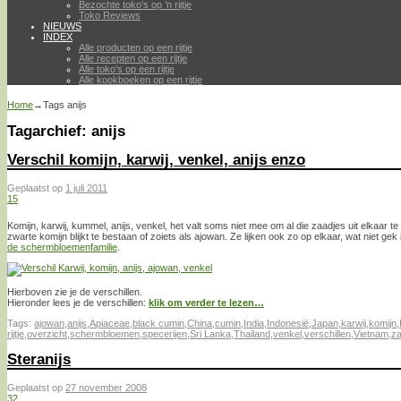
Bezochte toko’s op ’n rijtje
Toko Reviews
NIEUWS
INDEX
Alle producten op een rijtje
Alle recepten op een rijtje
Alle toko’s op een rijtje
Alle kookboeken op een rijtje
Home
→Tags
anijs
Tagarchief:
anijs
Verschil komijn, karwij, venkel, anijs enzo
Geplaatst op
1 juli 2011
15
Komijn, karwij, kummel, anijs, venkel, het valt soms niet mee om al die zaadjes uit elkaar 
zwarte komijn blijkt te bestaan of zoiets als ajowan. Ze lijken ook zo op elkaar, wat niet gek
de schermbloemenfamilie
.
Hierboven zie je de verschillen.
Hieronder lees je de verschillen:
klik om verder te lezen…
Tags:
ajowan
,
anijs
,
Apiaceae
,
black cumin
,
China
,
cumin
,
India
,
Indonesië
,
Japan
,
karwij
,
komijn
,
rijtje
,
overzicht
,
schermbloemen
,
specerijen
,
Sri Lanka
,
Thailand
,
venkel
,
verschillen
,
Vietnam
,
za
Steranijs
Geplaatst op
27 november 2008
32