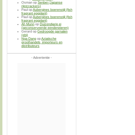
Osman
op
Senbei (Japanse
rijstcrackers)
Paul
op
Aubergines boerenstijl (fish
fragrant eggplant)
Paul
op
Aubergines boerenstijl (fish
fragrant eggplant)
Ah Munn
op
Duizendjarig ei
(geconserveerde eendeneieren)
Gerard
op
Gedroogde garnalen
(ebi)
Nga Dang
op
Aziatische
groothandels, importeurs en
distributeurs
- Advertentie -