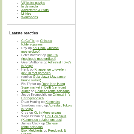
Vijf leuke quizjes
In de media
Adverteren & Stats
Linkjes
Workshops
Laatste reacties
CoCoFlix
op
Chinese
lichte sojasaus
Roy
op
Kai Choi (Chinese
mosterdkool)
Peter Bottelier
op
Xue Cai
(ingelegde mosterdkool)
Geert Anthonis
op
Adreslijst Toko’s
in België
Henk
op
Knapperige tofuvellen
gevuld met garnalen
remi
op
Gula djawa (Javaanse
bruine suiker)
Els Töpfer
op
Dong Nan Hang
Supermarket in Delft (centrum)
Xuper
op
Chinese lichte sojasaus
Joyce Kromodirijo
op
Oriental in ’s
Hertogenbosch
Daan Hutting
op
Konnyaku
Smolders marc
op
Adreslijst Toko’s
in België
Crys
op
Kip in Meestersaus
Wilgo Pelhan
op
Chu Hou Saus
(Kantonese sojabonensaus)
James Clock
op
Chinese
lichte sojasaus
Bink Melcherts
op
Feedback &