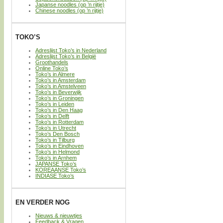
Japanse noodles (op ’n rijtje)
Chinese noodles (op ’n rijtje)
TOKO’S
Adreslijst Toko’s in Nederland
Adreslijst Toko’s in België
Groothandels
Online Toko’s
Toko’s in Almere
Toko’s in Amsterdam
Toko’s in Amstelveen
Toko’s in Beverwijk
Toko’s in Groningen
Toko’s in Leiden
Toko’s in Den Haag
Toko’s in Delft
Toko’s in Rotterdam
Toko’s in Utrecht
Toko’s Den Bosch
Toko’s in Tilburg
Toko’s in Eindhoven
Toko’s in Helmond
Toko’s in Arnhem
JAPANSE Toko’s
KOREAANSE Toko’s
INDIASE Toko’s
EN VERDER NOG
Nieuws & nieuwtjes
Feedback & Vragen