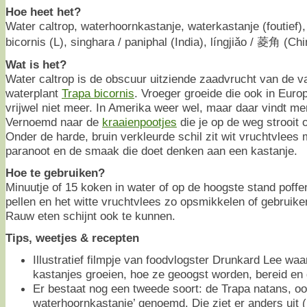
Hoe heet het?
Water caltrop, waterhoornkastanje, waterkastanje (foutief)
bicornis (L), singhara / paniphal (India), língjiǎo / 菱角 (Chi
Wat is het?
Water caltrop is de obscuur uitziende zaadvrucht van de v
waterplant
Trapa bicornis
. Vroeger groeide die ook in Eur
vrijwel niet meer. In Amerika weer wel, maar daar vindt me
Vernoemd naar de
kraaienpootjes
die je op de weg strooit 
Onder de harde, bruin verkleurde schil zit wit vruchtvlees
paranoot en de smaak die doet denken aan een kastanje.
Hoe te gebruiken?
Minuutje of 15 koken in water of op de hoogste stand poffe
pellen en het witte vruchtvlees zo opsmikkelen of gebruike
Rauw eten schijnt ook te kunnen.
Tips, weetjes & recepten
Illustratief filmpje van foodvlogster Drunkard Lee waa
kastanjes groeien, hoe ze geoogst worden, bereid en
Er bestaat nog een tweede soort: de Trapa natans, oo
waterhoornkastanje’ genoemd. Die ziet er anders uit (