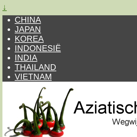
↓
CHINA
JAPAN
KOREA
INDONESIË
INDIA
THAILAND
VIETNAM