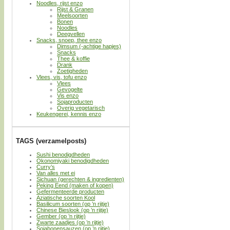
Noodles, rijst enzo
Rijst & Granen
Meelsoorten
Bonen
Noodles
Deegvellen
Snacks, snoep, thee enzo
Dimsum (-achtige hapjes)
Snacks
Thee & koffie
Drank
Zoetigheden
Vlees, vis, tofu enzo
Vlees
Gevogelte
Vis enzo
Sojaproducten
Overig vegetarisch
Keukengerei, kennis enzo
TAGS (verzamelposts)
Sushi benodigdheden
Okonomiyaki benodigdheden
Curry’s
Van alles met ei
Sichuan (gerechten & ingredienten)
Peking Eend (maken of kopen)
Gefermenteerde producten
Aziatische soorten Kool
Basilicum soorten (op ’n rijtje)
Chinese Bieslook (op ’n rijtje)
Gember (op ’n rijtje)
Zwarte zaadjes (op ’n rijtje)
Sojabonensauzen (op ’n rijtje)