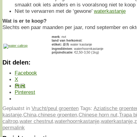
smaakt ook iets anders en is vooralsnog niet te koop
Niet te verwarren met de ‘gewone’
waterkastanje
Wat is er te koop?
Slechts een paar maanden per jaar, rond september en okt
merk
: nvt
land van herkomst
:
etiket:
菱角 water kastanje
ingrediënten
: waterhoornkastanje
prijsindicatie
: €2,50-3,50 (1kg)
Dit delen:
Facebook
X
Print
Pinterest
Geplaatst in
Vrucht/peul groenten
Tags:
Aziatische groente
kastanje
,
China
,
chinese groenten
,
Chinese horn nut
,
Trapa b
caltrop
,
water chestnut
,
waterhoornkastanje
,
waterkastanje
,
z
permalink