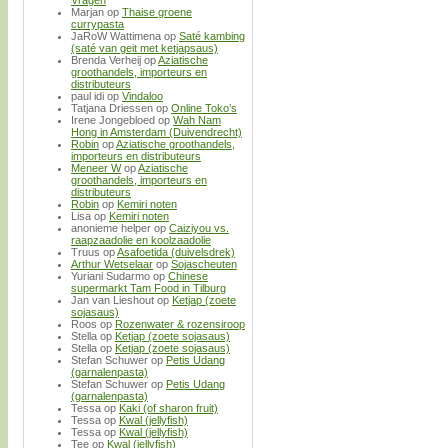
Vragen
Marjan
op
Thaise groene
currypasta
JaRoW Wattimena
op
Saté kambing
(saté van geit met ketjapsaus)
Brenda Verheij
op
Aziatische
groothandels, importeurs en
distributeurs
paul idi
op
Vindaloo
Tatjana Driessen
op
Online Toko’s
Irene Jongebloed
op
Wah Nam
Hong in Amsterdam (Duivendrecht)
Robin
op
Aziatische groothandels,
importeurs en distributeurs
Meneer W
op
Aziatische
groothandels, importeurs en
distributeurs
Robin
op
Kemiri noten
Lisa
op
Kemiri noten
anonieme helper
op
Caiziyou vs.
raapzaadolie en koolzaadolie
Truus
op
Asafoetida (duivelsdrek)
Arthur Wetselaar
op
Sojascheuten
Yuriani Sudarmo
op
Chinese
supermarkt Tam Food in Tilburg
Jan van Lieshout
op
Ketjap (zoete
sojasaus)
Roos
op
Rozenwater & rozensiroop
Stella
op
Ketjap (zoete sojasaus)
Stella
op
Ketjap (zoete sojasaus)
Stefan Schuwer
op
Petis Udang
(garnalenpasta)
Stefan Schuwer
op
Petis Udang
(garnalenpasta)
Tessa
op
Kaki (of sharon fruit)
Tessa
op
Kwal (jellyfish)
Tessa
op
Kwal (jellyfish)
Tee
op
Kwal (jellyfish)