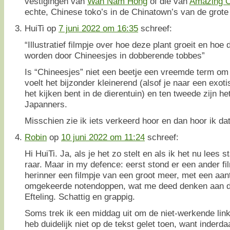
vestigingen van
Wah Nam Hong
of die van
Amazing O
echte, Chinese toko’s in de Chinatown’s van de grote
HuiTi
op
7 juni 2022 om 16:35
schreef:
“Illustratief filmpje over hoe deze plant groeit en hoe
worden door Chineesjes in dobberende tobbes”
Is “Chineesjes” niet een beetje een vreemde term om
voelt het bijzonder kleinerend (alsof je naar een exot
het kijken bent in de dierentuin) en ten tweede zijn 
Japanners.
Misschien zie ik iets verkeerd hoor en dan hoor ik dat
Robin
op
10 juni 2022 om 11:24
schreef:
Hi HuiTi. Ja, als je het zo stelt en als ik het nu lees 
raar. Maar in my defence: eerst stond er een ander fi
herinner een filmpje van een groot meer, met een aan
omgekeerde notendoppen, wat me deed denken aan de
Efteling. Schattig en grappig.
Soms trek ik een middag uit om de niet-werkende linkje
heb duidelijk niet op de tekst gelet toen, want inderda