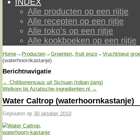
INDEX
Alle producten op een rijtje
Alle recepten op een rijtje
Alle toko’s op een rijtje
Alle kookboeken op een rijtje
Home
→
Producten
→
Groenten, fruit enzo
→
Vrucht/peul gro
(waterhoornkastanje)
Berichtnavigatie
←
Chilibonensaus uit Sichuan (toban jiang)
Welkom bij Aziatische-ingredienten.nl
→
Water Caltrop (waterhoornkastanje)
Geplaatst op
30 oktober 2010