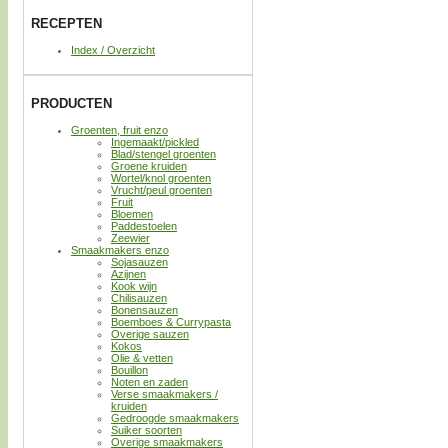
RECEPTEN
Index / Overzicht
PRODUCTEN
Groenten, fruit enzo
Ingemaakt/pickled
Blad/stengel groenten
Groene kruiden
Wortel/knol groenten
Vrucht/peul groenten
Fruit
Bloemen
Paddestoelen
Zeewier
Smaakmakers enzo
Sojasauzen
Azijnen
Kook wijn
Chilisauzen
Bonensauzen
Boemboes & Currypasta
Overige sauzen
Kokos
Olie & vetten
Bouillon
Noten en zaden
Verse smaakmakers /
kruiden
Gedroogde smaakmakers
Suiker soorten
Overige smaakmakers