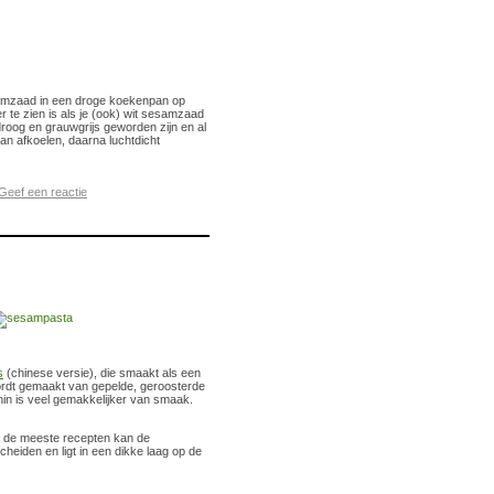
samzaad in een droge koekenpan op
r te zien is als je (ook) wit sesamzaad
droog en grauwgrijs geworden zijn en al
an afkoelen, daarna luchtdicht
Geef een reactie
s
(chinese versie), die smaakt als een
ordt gemaakt van gepelde, geroosterde
hin is veel gemakkelijker van smaak.
n de meeste recepten kan de
eiden en ligt in een dikke laag op de