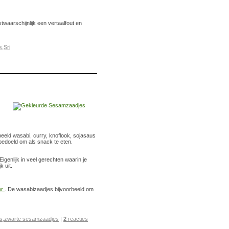
waarschijnlijk een vertaalfout en
s
,
Sri
beeld wasabi, curry, knoflook, sojasaus
 bedoeld om als snack te eten.
Eigenlijk in veel gerechten waarin je
 uit.
er
. De wasabizaadjes bijvoorbeeld om
s
,
zwarte sesamzaadjes
|
2
reacties