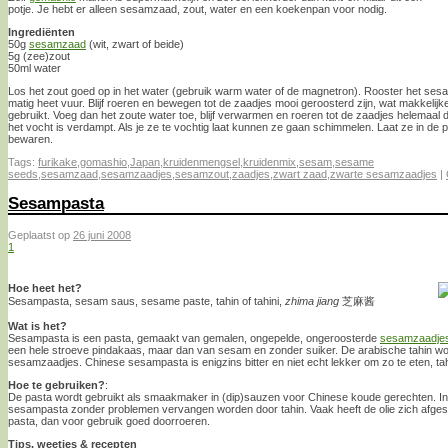
potje. Je hebt er alleen sesamzaad, zout, water en een koekenpan voor nodig.
Ingrediënten
50g
sesamzaad
(wit, zwart of beide)
5g (zee)zout
50ml water
Los het zout goed op in het water (gebruik warm water of de magnetron). Rooster het se
matig heet vuur. Blijf roeren en bewegen tot de zaadjes mooi geroosterd zijn, wat makkelijke
gebruikt. Voeg dan het zoute water toe, blijf verwarmen en roeren tot de zaadjes helemaal 
het vocht is verdampt. Als je ze te vochtig laat kunnen ze gaan schimmelen. Laat ze in de p
bewaren.
Tags:
furikake
,
gomashio
,
Japan
,
kruidenmengsel
,
kruidenmix
,
sesam
,
sesame
seeds
,
sesamzaad
,
sesamzaadjes
,
sesamzout
,
zaadjes
,
zwart zaad
,
zwarte sesamzaadjes
|
Sesampasta
Geplaatst op
26 juni 2008
1
Hoe heet het?
Sesampasta, sesam saus, sesame paste, tahin of tahini,
zhima jiang
芝麻酱
Wat is het?
Sesampasta is een pasta, gemaakt van gemalen, ongepelde, ongeroosterde
sesamzaadje
een hele stroeve pindakaas, maar dan van sesam en zonder suiker. De arabische tahin w
sesamzaadjes. Chinese sesampasta is enigzins bitter en niet echt lekker om zo te eten, ta
Hoe te gebruiken?
:
De pasta wordt gebruikt als smaakmaker in (dip)sauzen voor Chinese koude gerechten. I
sesampasta zonder problemen vervangen worden door tahin. Vaak heeft de olie zich afgesch
pasta, dan voor gebruik goed doorroeren.
Tips, weetjes & recepten