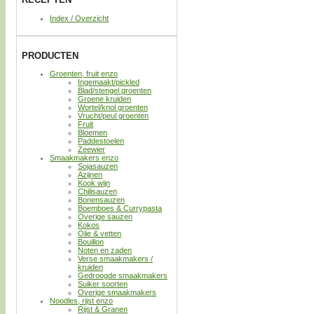
Index / Overzicht
PRODUCTEN
Groenten, fruit enzo
Ingemaakt/pickled
Blad/stengel groenten
Groene kruiden
Wortel/knol groenten
Vrucht/peul groenten
Fruit
Bloemen
Paddestoelen
Zeewier
Smaakmakers enzo
Sojasauzen
Azijnen
Kook wijn
Chilisauzen
Bonensauzen
Boemboes & Currypasta
Overige sauzen
Kokos
Olie & vetten
Bouillon
Noten en zaden
Verse smaakmakers /
kruiden
Gedroogde smaakmakers
Suiker soorten
Overige smaakmakers
Noodles, rijst enzo
Rijst & Granen