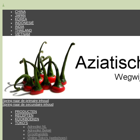
↓
CHINA
JAPAN
KOREA
INDONESIË
INDIA
THAILAND
VIETNAM
Spring naar de primaire inhoud
Spring naar de secundaire inhoud
PRODUCTEN
RECEPTEN
KOOKBOEKEN
TOKO’S
Adreslijst NL
Adreslijst België
Groothandels
Online Toko’s (webshops)