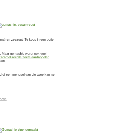
ma) en zeezout. Te koop in een potje
jst. Maar gomashio wordt ook veel
carameliseerde zoete aardappelen
,
len.
of een mengsel van die twee kan net
actie