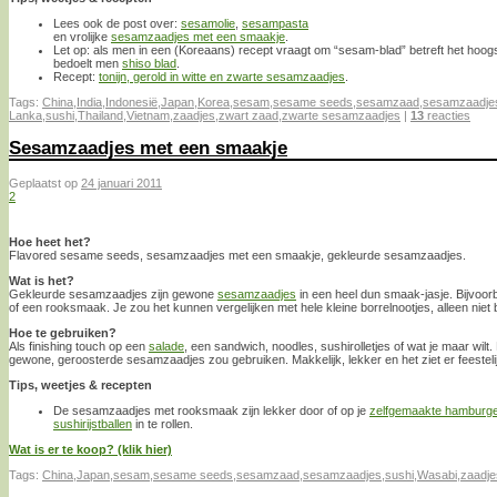
Lees ook de post over:
sesamolie
,
sesampasta
en vrolijke
sesamzaadjes met een smaakje
.
Let op: als men in een (Koreaans) recept vraagt om “sesam-blad” betreft het hoogst
bedoelt men
shiso blad
.
Recept:
tonijn, gerold in witte en zwarte sesamzaadjes
.
Tags:
China
,
India
,
Indonesië
,
Japan
,
Korea
,
sesam
,
sesame seeds
,
sesamzaad
,
sesamzaadje
Lanka
,
sushi
,
Thailand
,
Vietnam
,
zaadjes
,
zwart zaad
,
zwarte sesamzaadjes
|
13
reacties
Sesamzaadjes met een smaakje
Geplaatst op
24 januari 2011
2
Hoe heet het?
Flavored sesame seeds, sesamzaadjes met een smaakje, gekleurde sesamzaadjes.
Wat is het?
Gekleurde sesamzaadjes zijn gewone
sesamzaadjes
in een heel dun smaak-jasje. Bijvoor
of een rooksmaak. Je zou het kunnen vergelijken met hele kleine borrelnootjes, alleen niet
Hoe te gebruiken?
Als finishing touch op een
salade
, een sandwich, noodles, sushirolletjes of wat je maar wilt. 
gewone, geroosterde sesamzaadjes zou gebruiken. Makkelijk, lekker en het ziet er feestelijk
Tips, weetjes & recepten
De sesamzaadjes met rooksmaak zijn lekker door of op je
zelfgemaakte hamburg
sushirijstballen
in te rollen.
Wat is er te koop? (klik hier)
Tags:
China
,
Japan
,
sesam
,
sesame seeds
,
sesamzaad
,
sesamzaadjes
,
sushi
,
Wasabi
,
zaadje