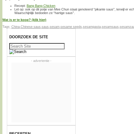
Recept:
Bang Bang Chicken
Let op: ook op dit potje van Mee Chun staat genoteerd “pikante saus”, terwijl er ech
Waarschijnlijk bedoelen ze “hartige saus”.
Wat is er te koop? (klik hier)
Tags:
China
,
Chinese saus
,
saus
,
sesam
,
sesame seeds
,
sesampasta
,
sesamsaus
,
sesamza
DOORZOEK DE SITE
Zoeken
naar:
- advertentie -
RECEPTEN