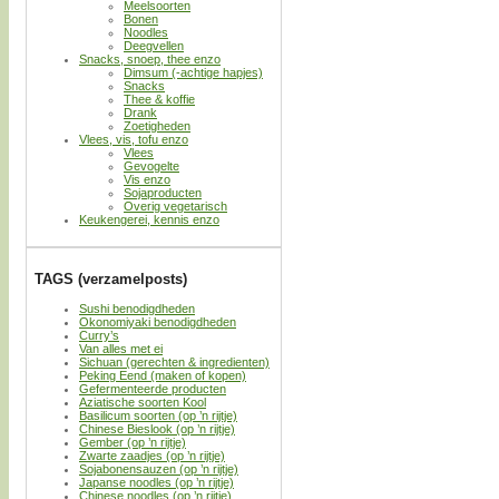
Meelsoorten
Bonen
Noodles
Deegvellen
Snacks, snoep, thee enzo
Dimsum (-achtige hapjes)
Snacks
Thee & koffie
Drank
Zoetigheden
Vlees, vis, tofu enzo
Vlees
Gevogelte
Vis enzo
Sojaproducten
Overig vegetarisch
Keukengerei, kennis enzo
TAGS (verzamelposts)
Sushi benodigdheden
Okonomiyaki benodigdheden
Curry’s
Van alles met ei
Sichuan (gerechten & ingredienten)
Peking Eend (maken of kopen)
Gefermenteerde producten
Aziatische soorten Kool
Basilicum soorten (op ’n rijtje)
Chinese Bieslook (op ’n rijtje)
Gember (op ’n rijtje)
Zwarte zaadjes (op ’n rijtje)
Sojabonensauzen (op ’n rijtje)
Japanse noodles (op ’n rijtje)
Chinese noodles (op ’n rijtje)