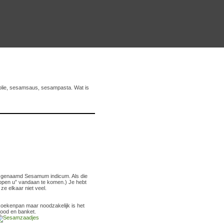
lie, sesamsaus, sesampasta. Wat is
t genaamd Sesamum indicum. Als die
m open u” vandaan te komen.) Je hebt
ze elkaar niet veel.
koekenpan maar noodzakelijk is het
brood en banket.