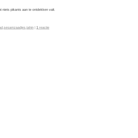
t niets pikants aan te ontdekken valt.
ad
,
sesamzaadjes
,
tahin
|
1
reactie