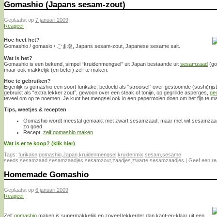
Gomashio (Japans sesam-zout)
Geplaatst op
7 januari 2009
Reageer
Hoe heet het?
Gomashio / gomasio / ごま塩, Japans sesam-zout, Japanese sesame salt.
Wat is het?
Gomashio is een bekend, simpel “kruidenmengsel” uit Japan bestaande uit
sesamzaad
(go
maar ook makkelijk (en beter) zelf te maken.
Hoe te gebruiken?
Eigenlijk is gomashio een soort furikake, bedoeld als “strooisel” over gestoomde (sushi)ri
gebruikt als “extra lekker zout”, gewoon over een steak of tonijn, op gegrillde asperges,
ge
teveel om op te noemen. Je kunt het mengsel ook in een pepermolen doen om het fijn te ma
Tips, weetjes & recepten
Gomashio wordt meestal gemaakt met zwart sesamzaad, maar met wit sesamzaad 
zo goed.
Recept:
zelf gomashio maken
Wat is er te koop? (klik hier)
Tags:
furikake
,
gomashio
,
Japan
,
kruidenmengsel
,
kruidenmix
,
sesam
,
sesame
seeds
,
sesamzaad
,
sesamzaadjes
,
sesamzout
,
zaadjes
,
zwarte sesamzaadjes
|
Geef een re
Homemade Gomashio
Geplaatst op
6 januari 2009
Reageer
Zelf
gomashio
maken is supermakkelijk en zoveel lekkerder dan kant-en-klaar uit een