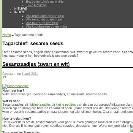
Bezochte toko’s op ’n rijtje
Toko Reviews
NIEUWS
INDEX
Alle producten op een rijtje
Alle recepten op een rijtje
Alle toko’s op een rijtje
Alle kookboeken op een rijtje
Home
→Tags
sesame seeds
Tagarchief:
sesame seeds
Over sesame seeds, engels voor sesamzaad. Wit, zwart of gekleurd sesam zaad. Sesamo
het, waar koop je het, hoe gebruik je sesame seeds?
Sesamzaadjes (zwart en wit)
Geplaatst op
3 april 2011
13
Hoe heet het?
Witte sesamzaadjes, zwarte sesamzaadjes, sesamzaad, sesame seeds.
Wat is het?
Sesamzaadjes zijn
kleine zaadjes
uit
kleine peultjes
van de van oorsprong Afrikaanse plan
peulen rijp en droog zijn barsten ze vanzelf open. (Daar schijnt ook de uitdrukking “sesa
witte en zwarte sesamzaadjes en daartussen nog allerlei tinten beige. Qua smaak ontlopen 
Hoe te gebruiken?
Het lekkerste is om de sesamzaadjes voor gebruik even geurig te roosteren in een droge 
niet. Dan als finishing touch over noodles, salades, dessserts, etc. Wordt ook gebruikt in 
Tips, weetjes & recepten