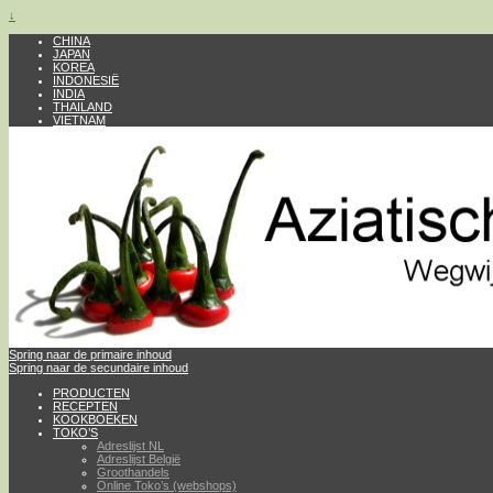
↓
CHINA
JAPAN
KOREA
INDONESIË
INDIA
THAILAND
VIETNAM
Spring naar de primaire inhoud
Spring naar de secundaire inhoud
PRODUCTEN
RECEPTEN
KOOKBOEKEN
TOKO’S
Adreslijst NL
Adreslijst België
Groothandels
Online Toko’s (webshops)