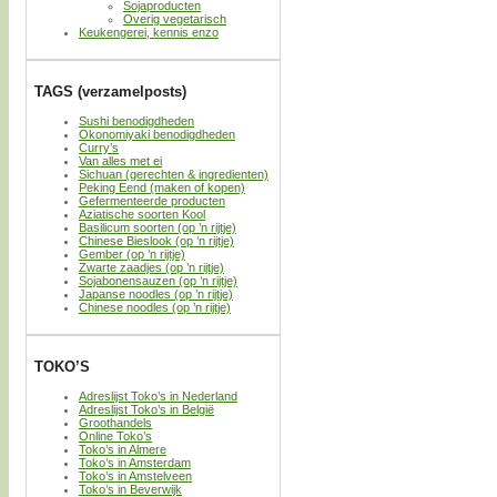
Sojaproducten
Overig vegetarisch
Keukengerei, kennis enzo
TAGS (verzamelposts)
Sushi benodigdheden
Okonomiyaki benodigdheden
Curry’s
Van alles met ei
Sichuan (gerechten & ingredienten)
Peking Eend (maken of kopen)
Gefermenteerde producten
Aziatische soorten Kool
Basilicum soorten (op ’n rijtje)
Chinese Bieslook (op ’n rijtje)
Gember (op ’n rijtje)
Zwarte zaadjes (op ’n rijtje)
Sojabonensauzen (op ’n rijtje)
Japanse noodles (op ’n rijtje)
Chinese noodles (op ’n rijtje)
TOKO’S
Adreslijst Toko’s in Nederland
Adreslijst Toko’s in België
Groothandels
Online Toko’s
Toko’s in Almere
Toko’s in Amsterdam
Toko’s in Amstelveen
Toko’s in Beverwijk