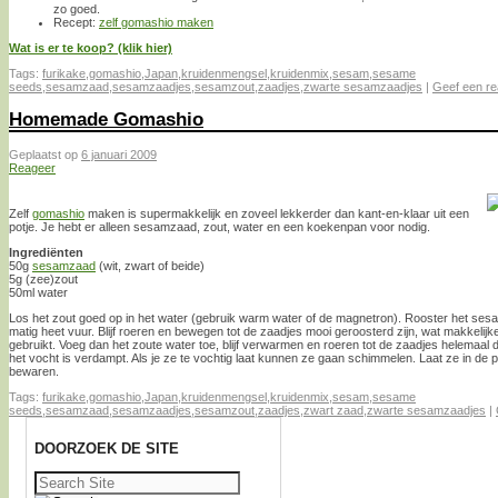
zo goed.
Recept:
zelf gomashio maken
Wat is er te koop? (klik hier)
Tags:
furikake
,
gomashio
,
Japan
,
kruidenmengsel
,
kruidenmix
,
sesam
,
sesame
seeds
,
sesamzaad
,
sesamzaadjes
,
sesamzout
,
zaadjes
,
zwarte sesamzaadjes
|
Geef een re
Homemade Gomashio
Geplaatst op
6 januari 2009
Reageer
Zelf
gomashio
maken is supermakkelijk en zoveel lekkerder dan kant-en-klaar uit een
potje. Je hebt er alleen sesamzaad, zout, water en een koekenpan voor nodig.
Ingrediënten
50g
sesamzaad
(wit, zwart of beide)
5g (zee)zout
50ml water
Los het zout goed op in het water (gebruik warm water of de magnetron). Rooster het se
matig heet vuur. Blijf roeren en bewegen tot de zaadjes mooi geroosterd zijn, wat makkelijke
gebruikt. Voeg dan het zoute water toe, blijf verwarmen en roeren tot de zaadjes helemaal 
het vocht is verdampt. Als je ze te vochtig laat kunnen ze gaan schimmelen. Laat ze in de p
bewaren.
Tags:
furikake
,
gomashio
,
Japan
,
kruidenmengsel
,
kruidenmix
,
sesam
,
sesame
seeds
,
sesamzaad
,
sesamzaadjes
,
sesamzout
,
zaadjes
,
zwart zaad
,
zwarte sesamzaadjes
|
DOORZOEK DE SITE
Zoeken
naar: