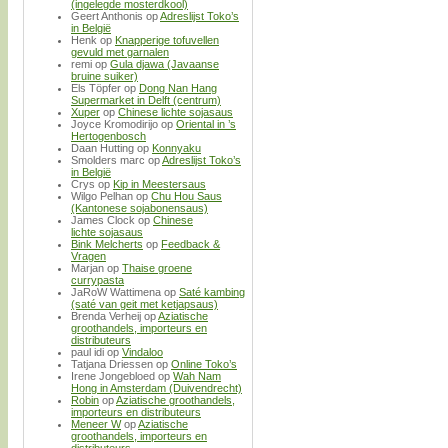
(ingelegde mosterdkool)
Geert Anthonis
op
Adreslijst Toko’s
in België
Henk
op
Knapperige tofuvellen
gevuld met garnalen
remi
op
Gula djawa (Javaanse
bruine suiker)
Els Töpfer
op
Dong Nan Hang
Supermarket in Delft (centrum)
Xuper
op
Chinese lichte sojasaus
Joyce Kromodirijo
op
Oriental in ’s
Hertogenbosch
Daan Hutting
op
Konnyaku
Smolders marc
op
Adreslijst Toko’s
in België
Crys
op
Kip in Meestersaus
Wilgo Pelhan
op
Chu Hou Saus
(Kantonese sojabonensaus)
James Clock
op
Chinese
lichte sojasaus
Bink Melcherts
op
Feedback &
Vragen
Marjan
op
Thaise groene
currypasta
JaRoW Wattimena
op
Saté kambing
(saté van geit met ketjapsaus)
Brenda Verheij
op
Aziatische
groothandels, importeurs en
distributeurs
paul idi
op
Vindaloo
Tatjana Driessen
op
Online Toko’s
Irene Jongebloed
op
Wah Nam
Hong in Amsterdam (Duivendrecht)
Robin
op
Aziatische groothandels,
importeurs en distributeurs
Meneer W
op
Aziatische
groothandels, importeurs en