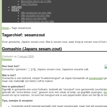
Bezochte toko’s op ’n rijtje
Toko Reviews
NIEUWS
INDEX
Alle producten op een rijtje
Alle recepten op een rijtje
Alle toko’s op een rijtje
Alle kookboeken op een rijtje
Home
→Tags
sesamzout
Tagarchief:
sesamzout
Over gomashio, Japans sesam zout. Wat is sesam zout, waar koop je sesam zout of hoe 
Gomashio (Japans sesam-zout)
Geplaatst op
7 januari 2009
Reageer
Hoe heet het?
Gomashio / gomasio / ごま塩, Japans sesam-zout, Japanese sesame salt.
Wat is het?
Gomashio is een bekend, simpel “kruidenmengsel” uit Japan bestaande uit
sesamzaad
(go
maar ook makkelijk (en beter) zelf te maken.
Hoe te gebruiken?
Eigenlijk is gomashio een soort furikake, bedoeld als “strooisel” over gestoomde (sushi)ri
gebruikt als “extra lekker zout”, gewoon over een steak of tonijn, op gegrillde asperges,
ge
teveel om op te noemen. Je kunt het mengsel ook in een pepermolen doen om het fijn te ma
Tips, weetjes & recepten
Gomashio wordt meestal gemaakt met zwart sesamzaad, maar met wit sesamzaad 