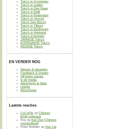
Toko’s in Groningen
Toko’s in Leiden
Toko’s in Den Haag
Toko’s in Delft
Toko’s in Rotterdam
Toko’s in Utrecht
Toko’s Den Bosch
Toko’s in Tilburg
Toko’s in Eindhoven
Toko’s in Helmond
Toko’s in Arnhem
JAPANSE Toko’s
KOREAANSE Toko’s
INDIASE Toko’s
EN VERDER NOG
Nieuws & nieuwtjes
Feedback & Vragen
Vijf leuke quizjes
In de media
Adverteren & Stats
Linkjes
Workshops
Laatste reacties
CoCoFlix
op
Chinese
lichte sojasaus
Roy
op
Kai Choi (Chinese
mosterdkool)
Peter Bottelier
op
Xue Cai