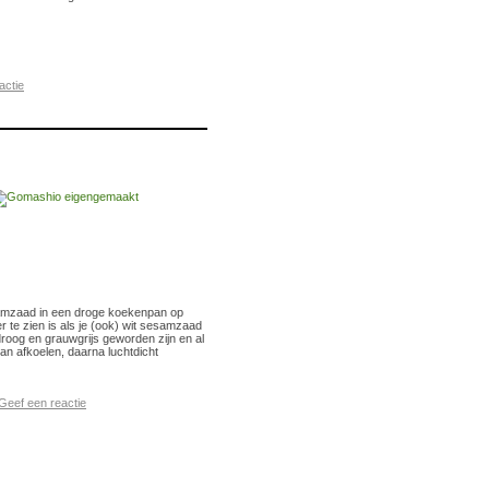
actie
samzaad in een droge koekenpan op
r te zien is als je (ook) wit sesamzaad
droog en grauwgrijs geworden zijn en al
an afkoelen, daarna luchtdicht
Geef een reactie