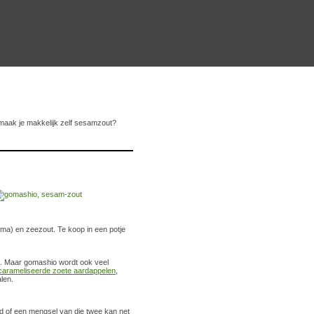
maak je makkelijk zelf sesamzout?
ma) en zeezout. Te koop in een potje
jst. Maar gomashio wordt ook veel
carameliseerde zoete aardappelen
,
len.
of een mengsel van die twee kan net