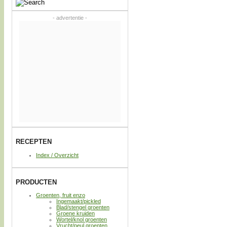
- advertentie -
RECEPTEN
Index / Overzicht
PRODUCTEN
Groenten, fruit enzo
Ingemaakt/pickled
Blad/stengel groenten
Groene kruiden
Wortel/knol groenten
Vrucht/peul groenten