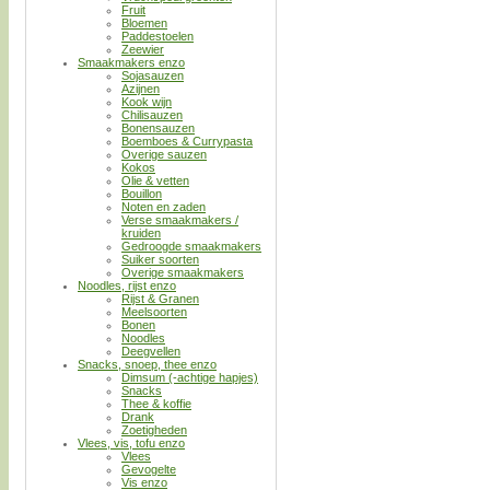
Fruit
Bloemen
Paddestoelen
Zeewier
Smaakmakers enzo
Sojasauzen
Azijnen
Kook wijn
Chilisauzen
Bonensauzen
Boemboes & Currypasta
Overige sauzen
Kokos
Olie & vetten
Bouillon
Noten en zaden
Verse smaakmakers /
kruiden
Gedroogde smaakmakers
Suiker soorten
Overige smaakmakers
Noodles, rijst enzo
Rijst & Granen
Meelsoorten
Bonen
Noodles
Deegvellen
Snacks, snoep, thee enzo
Dimsum (-achtige hapjes)
Snacks
Thee & koffie
Drank
Zoetigheden
Vlees, vis, tofu enzo
Vlees
Gevogelte
Vis enzo