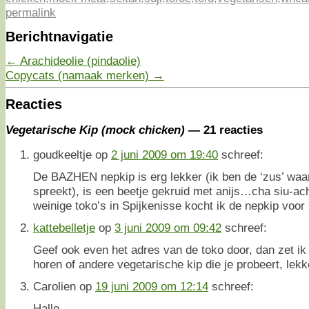
permalink
Berichtnavigatie
←
Arachideolie (pindaolie)
Copycats (namaak merken)
→
Reacties
Vegetarische Kip (mock chicken)
— 21 reacties
goudkeeltje
op
2 juni 2009 om 19:40
schreef:
De BAZHEN nepkip is erg lekker (ik ben de ‘zus’ waar
spreekt), is een beetje gekruid met anijs…cha siu-ach
weinige toko’s in Spijkenisse kocht ik de nepkip voor
kattebelletje
op
3 juni 2009 om 09:42
schreef:
Geef ook even het adres van de toko door, dan zet ik
horen of andere vegetarische kip die je probeert, lekk
Carolien
op
19 juni 2009 om 12:14
schreef:
Hallo,