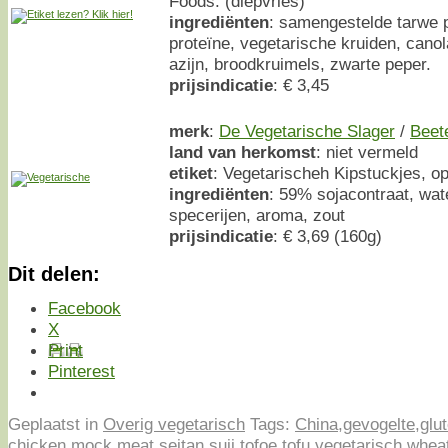
Foods. (diepvries)
ingrediënten
: samengestelde tarwe 
proteïne, vegetarische kruiden, canol
azijn, broodkruimels, zwarte peper.
prijsindicatie
: € 3,45
merk
:
De Vegetarische Slager
/
Beet
land van herkomst
: niet vermeld
etiket
: Vegetarischeh Kipstuckjes, o
ingrediënten
: 59% sojacontraat, wat
specerijen, aroma, zout
prijsindicatie
: € 3,69 (160g)
Dit delen:
Facebook
X
Print
Pinterest
Geplaatst in
Overig vegetarisch
Tags:
China
,
gevogelte
,
glu
chicken
,
mock meat
,
seitan
,
suji
,
tofoe
,
tofu
,
vegetarisch
,
wheat