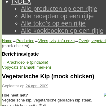
INDEX
Alle producten op een rijtje
Alle recepten op een rijtje
Alle toko’s op een rijtje
Alle kookboeken op een rijtje
Home
→
Producten
→
Vlees, vis, tofu enzo
→
Overig vegetar
(mock chicken)
Berichtnavigatie
←
Arachideolie (pindaolie)
Copycats (namaak merken)
→
Vegetarische Kip (mock chicken)
Geplaatst op
24 april 2009
Hoe heet het?
Vegetarische kip, vegetarische gebraden kip steak,
mock chicken, suji / 素鸡