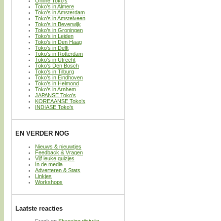
Online Toko’s
Toko’s in Almere
Toko’s in Amsterdam
Toko’s in Amstelveen
Toko’s in Beverwijk
Toko’s in Groningen
Toko’s in Leiden
Toko’s in Den Haag
Toko’s in Delft
Toko’s in Rotterdam
Toko’s in Utrecht
Toko’s Den Bosch
Toko’s in Tilburg
Toko’s in Eindhoven
Toko’s in Helmond
Toko’s in Arnhem
JAPANSE Toko’s
KOREAANSE Toko’s
INDIASE Toko’s
EN VERDER NOG
Nieuws & nieuwtjes
Feedback & Vragen
Vijf leuke quizjes
In de media
Adverteren & Stats
Linkjes
Workshops
Laatste reacties