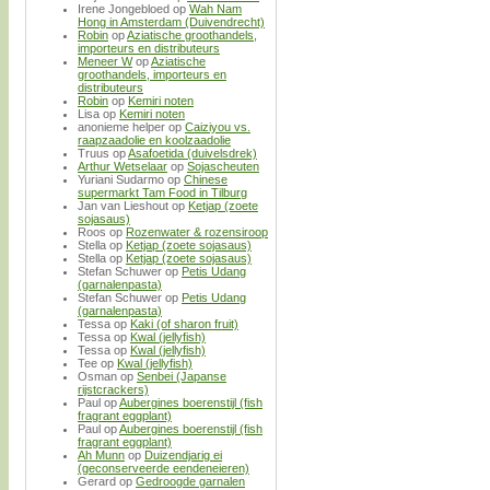
Irene Jongebloed
op
Wah Nam
Hong in Amsterdam (Duivendrecht)
Robin
op
Aziatische groothandels,
importeurs en distributeurs
Meneer W
op
Aziatische
groothandels, importeurs en
distributeurs
Robin
op
Kemiri noten
Lisa
op
Kemiri noten
anonieme helper
op
Caiziyou vs.
raapzaadolie en koolzaadolie
Truus
op
Asafoetida (duivelsdrek)
Arthur Wetselaar
op
Sojascheuten
Yuriani Sudarmo
op
Chinese
supermarkt Tam Food in Tilburg
Jan van Lieshout
op
Ketjap (zoete
sojasaus)
Roos
op
Rozenwater & rozensiroop
Stella
op
Ketjap (zoete sojasaus)
Stella
op
Ketjap (zoete sojasaus)
Stefan Schuwer
op
Petis Udang
(garnalenpasta)
Stefan Schuwer
op
Petis Udang
(garnalenpasta)
Tessa
op
Kaki (of sharon fruit)
Tessa
op
Kwal (jellyfish)
Tessa
op
Kwal (jellyfish)
Tee
op
Kwal (jellyfish)
Osman
op
Senbei (Japanse
rijstcrackers)
Paul
op
Aubergines boerenstijl (fish
fragrant eggplant)
Paul
op
Aubergines boerenstijl (fish
fragrant eggplant)
Ah Munn
op
Duizendjarig ei
(geconserveerde eendeneieren)
Gerard
op
Gedroogde garnalen