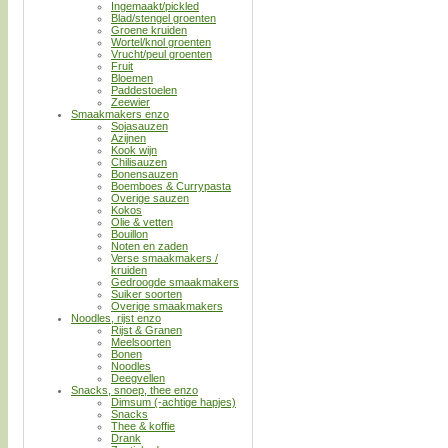
Ingemaakt/pickled
Blad/stengel groenten
Groene kruiden
Wortel/knol groenten
Vrucht/peul groenten
Fruit
Bloemen
Paddestoelen
Zeewier
Smaakmakers enzo
Sojasauzen
Azijnen
Kook wijn
Chilisauzen
Bonensauzen
Boemboes & Currypasta
Overige sauzen
Kokos
Olie & vetten
Bouillon
Noten en zaden
Verse smaakmakers /
kruiden
Gedroogde smaakmakers
Suiker soorten
Overige smaakmakers
Noodles, rijst enzo
Rijst & Granen
Meelsoorten
Bonen
Noodles
Deegvellen
Snacks, snoep, thee enzo
Dimsum (-achtige hapjes)
Snacks
Thee & koffie
Drank