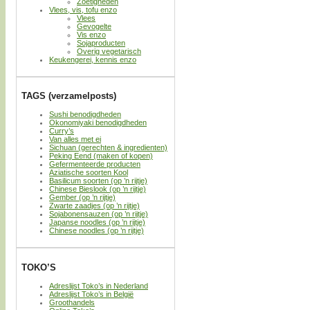
Zoetigheden
Vlees, vis, tofu enzo
Vlees
Gevogelte
Vis enzo
Sojaproducten
Overig vegetarisch
Keukengerei, kennis enzo
TAGS (verzamelposts)
Sushi benodigdheden
Okonomiyaki benodigdheden
Curry’s
Van alles met ei
Sichuan (gerechten & ingredienten)
Peking Eend (maken of kopen)
Gefermenteerde producten
Aziatische soorten Kool
Basilicum soorten (op ’n rijtje)
Chinese Bieslook (op ’n rijtje)
Gember (op ’n rijtje)
Zwarte zaadjes (op ’n rijtje)
Sojabonensauzen (op ’n rijtje)
Japanse noodles (op ’n rijtje)
Chinese noodles (op ’n rijtje)
TOKO’S
Adreslijst Toko’s in Nederland
Adreslijst Toko’s in België
Groothandels