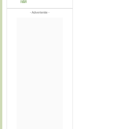
(ebi)
- Advertentie -