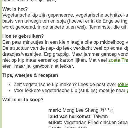
Wat is het?
Vegetarische kip zijn gepaneerde, vegetarische schnitzel-
basis van tarwegluten en soja (hoewel er in de Engelse ingr
wordt genoemd, in de andere talen wel). Tenminste, die uit 
Hoe te gebruiken?
Een paar minuutjes in een klein laagje olie op middelhoog
De structuur van de nep-kip leek verdacht veel op echte ki
draadjes/vezeltjes. Erg grappig. Maar jammer genoeg von
niet op kip maar eerder op karton lijken. Met veel
zoete Tha
eten, maar ja, gewoon niet lekker.
Tips, weetjes & recepten
Zelf vegetarische kip maken? Lees de post over
tofuv
Voor lekkere vegetarische kip (stukjes) moet je naar
Wat is er te koop?
merk
: Mong Lee Shang 万里香
land van herkomst
: Taiwan
etiket
: Vegetarian Fried chicken Stea