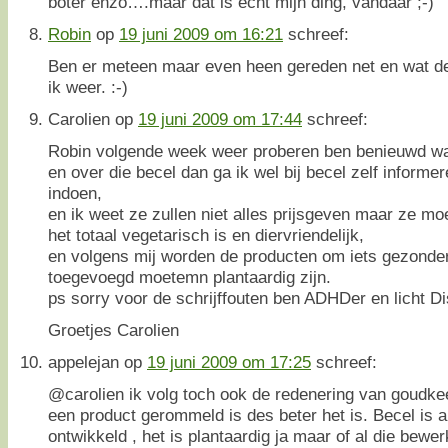
boter enzo….maar dat is echt mijn ding, vandaar ;-)
Robin
op
19 juni 2009 om 16:21
schreef:
Ben er meteen maar even heen gereden net en wat de
ik weer. :-)
Carolien
op
19 juni 2009 om 17:44
schreef:
Robin volgende week weer proberen ben benieuwd wat 
en over die becel dan ga ik wel bij becel zelf informe
indoen,
en ik weet ze zullen niet alles prijsgeven maar ze moe
het totaal vegetarisch is en diervriendelijk,
en volgens mij worden de producten om iets gezonde
toegevoegd moetemn plantaardig zijn.
ps sorry voor de schrijffouten ben ADHDer en licht D
Groetjes Carolien
appelejan
op
19 juni 2009 om 17:25
schreef:
@carolien ik volg toch ook de redenering van goudkee
een product gerommeld is des beter het is. Becel is al
ontwikkeld , het is plantaardig ja maar of al die bewe