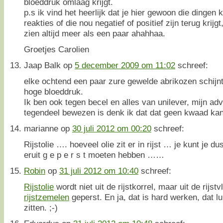
bloeddruk omlaag krijgt.
p.s ik vind het heerlijk dat je hier gewoon die dinge
reakties of die nou negatief of positief zijn terug krij
zien altijd meer als een paar ahahhaa.
Groetjes Carolien
Jaap Balk
op
5 december 2009 om 11:02
schreef:
elke ochtend een paar zure gewelde abrikozen schijnt/
hoge bloeddruk.
Ik ben ook tegen becel en alles van unilever, mijn ad
tegendeel bewezen is denk ik dat dat geen kwaad kan
marianne
op
30 juli 2012 om 00:20
schreef:
Rijstolie …. hoeveel olie zit er in rijst … je kunt je d
eruit g e p e r s t moeten hebben ……
Robin
op
31 juli 2012 om 10:40
schreef:
Rijstolie
wordt niet uit de rijstkorrel, maar uit de rijst
rijstzemelen
geperst. En ja, dat is hard werken, dat lu
zitten. ;-)