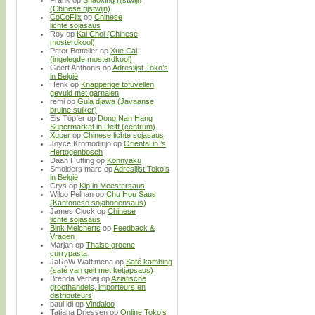
Frank
op
Shaoxing rijstwijn
(Chinese rijstwijn)
CoCoFlix
op
Chinese
lichte sojasaus
Roy
op
Kai Choi (Chinese
mosterdkool)
Peter Bottelier
op
Xue Cai
(ingelegde mosterdkool)
Geert Anthonis
op
Adreslijst Toko’s
in België
Henk
op
Knapperige tofuvellen
gevuld met garnalen
remi
op
Gula djawa (Javaanse
bruine suiker)
Els Töpfer
op
Dong Nan Hang
Supermarket in Delft (centrum)
Xuper
op
Chinese lichte sojasaus
Joyce Kromodirijo
op
Oriental in ’s
Hertogenbosch
Daan Hutting
op
Konnyaku
Smolders marc
op
Adreslijst Toko’s
in België
Crys
op
Kip in Meestersaus
Wilgo Pelhan
op
Chu Hou Saus
(Kantonese sojabonensaus)
James Clock
op
Chinese
lichte sojasaus
Bink Melcherts
op
Feedback &
Vragen
Marjan
op
Thaise groene
currypasta
JaRoW Wattimena
op
Saté kambing
(saté van geit met ketjapsaus)
Brenda Verheij
op
Aziatische
groothandels, importeurs en
distributeurs
paul idi
op
Vindaloo
Tatjana Driessen
op
Online Toko’s