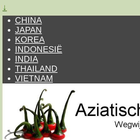
↓
CHINA
JAPAN
KOREA
INDONESIË
INDIA
THAILAND
VIETNAM