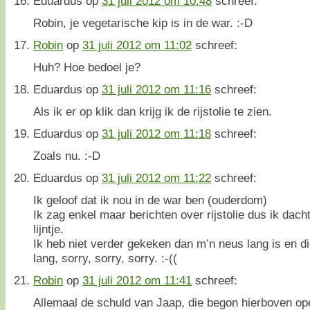
Eduardus
op
31 juli 2012 om 10:48
schreef:
Robin, je vegetarische kip is in de war. :-D
Robin
op
31 juli 2012 om 11:02
schreef:
Huh? Hoe bedoel je?
Eduardus
op
31 juli 2012 om 11:16
schreef:
Als ik er op klik dan krijg ik de rijstolie te zien.
Eduardus
op
31 juli 2012 om 11:18
schreef:
Zoals nu. :-D
Eduardus
op
31 juli 2012 om 11:22
schreef:
Ik geloof dat ik nou in de war ben (ouderdom)
Ik zag enkel maar berichten over rijstolie dus ik dach
lijntje.
Ik heb niet verder gekeken dan m’n neus lang is en die
lang, sorry, sorry, sorry. :-((
Robin
op
31 juli 2012 om 11:41
schreef:
Allemaal de schuld van Jaap, die begon hierboven opee