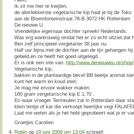
Ik zit me hier te kwijlen,
de allerlekkerste vegetarische kip haal je bij de Toko
aan de Bloemfonteinstraat 78-B 3072 HK Rotterdam
De nieuwe U.
Vriendelijke eigernaar dochter spreekt Nederlands.
Was erg wantrouwig omdat het er zo echt uitziet,dat h
Ben zelf principieel vergetarier 38 jaar nu.
Half uur bijna met de dochter aan de lijn gehangen hij
gebeld,en ze heeft het goed uitgelegd.
Er is ook een site van.
http://www.denieuweu.nl/shop/
Vegetarische kip,
bakken in de plantaardige becel BB beetje aromat toe
kunt het warm en koud eten.
Je mag me ervoor wakker maken.
180 gram vergetarische kip E 1,70 .
En waar vroeger Termeulen zat in Rotterdam daar sta
klein tentje of kar die verkoopt heerlijke vegi FAL
Laat me weten als je het hebt geprobeert wat je er van
Groetjes Carolien
Robin
op
19 juni 2009 om 13:04
schreef: