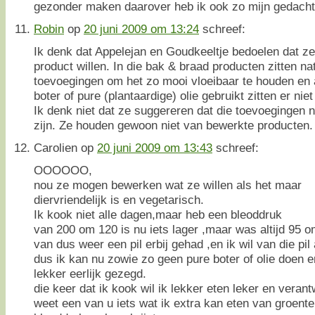
gezonder maken daarover heb ik ook zo mijn gedach
Robin
op
20 juni 2009 om 13:24
schreef:
Ik denk dat Appelejan en Goudkeeltje bedoelen dat ze
product willen. In die bak & braad producten zitten natu
toevoegingen om het zo mooi vloeibaar te houden en al
boter of pure (plantaardige) olie gebruikt zitten er nie
Ik denk niet dat ze suggereren dat die toevoegingen 
zijn. Ze houden gewoon niet van bewerkte producten.
Carolien
op
20 juni 2009 om 13:43
schreef:
OOOOOO,
nou ze mogen bewerken wat ze willen als het maar
diervriendelijk is en vegetarisch.
Ik kook niet alle dagen,maar heb een bleoddruk
van 200 om 120 is nu iets lager ,maar was altijd 95 om
van dus weer een pil erbij gehad ,en ik wil van die pil 
dus ik kan nu zowie zo geen pure boter of olie doen en
lekker eerlijk gezegd.
die keer dat ik kook wil ik lekker eten leker en veran
weet een van u iets wat ik extra kan eten van groenten