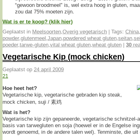
“gewoon broodmeel” is, wel extra hoog in gluten, maa
zou dat 75% moeten zijn.
Wat is er te koop? (klik hier)
Geplaatst in
Meelsoorten
,
Overig vegetarisch
|
Tags:
China
powder
,
glutenmeel
,
Japan
,
powdered wheat gluten
,
seitan
,
se
poeder
,
tarwe-gluten
,
vital wheat gluten
,
wheat gluten
|
30
rea
Vegetarische Kip (mock chicken)
Geplaatst op
24 april 2009
21
Hoe heet het?
Vegetarische kip, vegetarische gebraden kip steak,
mock chicken, suji / 素鸡
Wat is het?
Vegetarische kip zijn gepaneerde, vegetarische schnitzel-
basis van tarwegluten en soja (hoewel er in de Engelse ingr
wordt genoemd, in de andere talen wel). Tenminste, die uit 