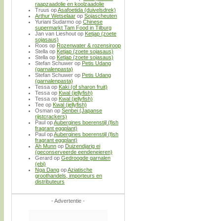
raapzaadolie en koolzaadolie
Truus
op
Asafoetida (duivelsdrek)
Arthur Wetselaar
op
Sojascheuten
Yuriani Sudarmo
op
Chinese
supermarkt Tam Food in Tilburg
Jan van Lieshout
op
Ketjap (zoete
sojasaus)
Roos
op
Rozenwater & rozensiroop
Stella
op
Ketjap (zoete sojasaus)
Stella
op
Ketjap (zoete sojasaus)
Stefan Schuwer
op
Petis Udang
(garnalenpasta)
Stefan Schuwer
op
Petis Udang
(garnalenpasta)
Tessa
op
Kaki (of sharon fruit)
Tessa
op
Kwal (jellyfish)
Tessa
op
Kwal (jellyfish)
Tee
op
Kwal (jellyfish)
Osman
op
Senbei (Japanse
rijstcrackers)
Paul
op
Aubergines boerenstijl (fish
fragrant eggplant)
Paul
op
Aubergines boerenstijl (fish
fragrant eggplant)
Ah Munn
op
Duizendjarig ei
(geconserveerde eendeneieren)
Gerard
op
Gedroogde garnalen
(ebi)
Nga Dang
op
Aziatische
groothandels, importeurs en
distributeurs
- Advertentie -