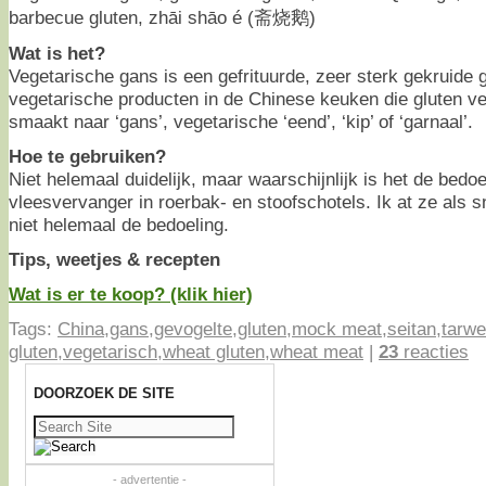
barbecue gluten, zhāi shāo é (斋烧鹅)
Wat is het?
Vegetarische gans is een gefrituurde, zeer sterk gekruide 
vegetarische producten in de Chinese keuken die gluten ver
smaakt naar ‘gans’, vegetarische ‘eend’, ‘kip’ of ‘garnaal’.
Hoe te gebruiken?
Niet helemaal duidelijk, maar waarschijnlijk is het de bedoe
vleesvervanger in roerbak- en stoofschotels. Ik at ze als s
niet helemaal de bedoeling.
Tips, weetjes & recepten
Wat is er te koop? (klik hier)
Tags:
China
,
gans
,
gevogelte
,
gluten
,
mock meat
,
seitan
,
tarwe
gluten
,
vegetarisch
,
wheat gluten
,
wheat meat
|
23
reacties
DOORZOEK DE SITE
Zoeken
naar:
- advertentie -