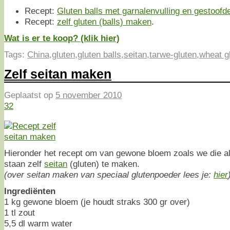
Recept:
Gluten balls met garnalenvulling en gestoofd
Recept:
zelf gluten (balls) maken
.
Wat is er te koop? (klik hier)
Tags:
China
,
gluten
,
gluten balls
,
seitan
,
tarwe-gluten
,
wheat g
Zelf seitan maken
Geplaatst op
5 november 2010
32
Hieronder het recept om van gewone bloem zoals we die al
staan zelf
seitan
(gluten) te maken.
(over seitan maken van speciaal glutenpoeder lees je:
hier
Ingrediënten
1 kg gewone bloem (je houdt straks 300 gr over)
1 tl zout
5,5 dl warm water