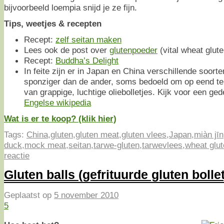
bijvoorbeeld loempia snijd je ze fijn.
Tips, weetjes & recepten
Recept:
zelf seitan maken
Lees ook de post over
glutenpoeder
(vital wheat glute
Recept:
Buddha’s Delight
In feite zijn er in Japan en China verschillende soorte
sponziger dan de ander, soms bedoeld om op eend te 
van grappige, luchtige oliebolletjes. Kijk voor een ged
Engelse wikipedia
Wat is er te koop? (klik hier)
Tags:
China
,
gluten
,
gluten meat
,
gluten vlees
,
Japan
,
miàn jīn
duck
,
mock meat
,
seitan
,
tarwe-gluten
,
tarwevlees
,
wheat glu
reactie
Gluten balls (gefrituurde gluten bollet
Geplaatst op
5 november 2010
5