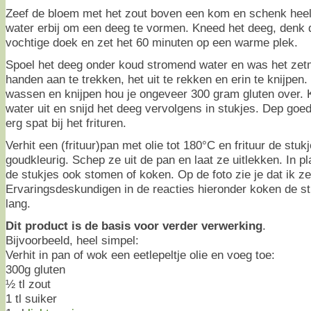
Zeef de bloem met het zout boven een kom en schenk heel 
water erbij om een deeg te vormen. Kneed het deeg, denk
vochtige doek en zet het 60 minuten op een warme plek.
Spoel het deeg onder koud stromend water en was het zetm
handen aan te trekken, het uit te rekken en erin te knijpen
wassen en knijpen hou je ongeveer 300 gram gluten over. K
water uit en snijd het deeg vervolgens in stukjes. Dep goed
erg spat bij het frituren.
Verhit een (frituur)pan met olie tot 180°C en frituur de stuk
goudkleurig. Schep ze uit de pan en laat ze uitlekken. In pl
de stukjes ook stomen of koken. Op de foto zie je dat ik z
Ervaringsdeskundigen in de reacties hieronder koken de stu
lang.
Dit product is de basis voor verder verwerking
.
Bijvoorbeeld, heel simpel:
Verhit in pan of wok een eetlepeltje olie en voeg toe:
300g gluten
½ tl zout
1 tl suiker