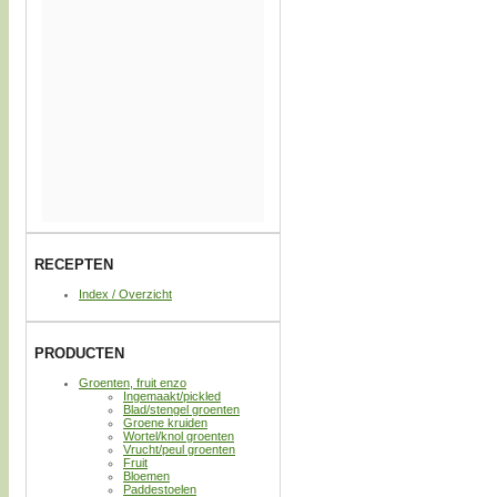
RECEPTEN
Index / Overzicht
PRODUCTEN
Groenten, fruit enzo
Ingemaakt/pickled
Blad/stengel groenten
Groene kruiden
Wortel/knol groenten
Vrucht/peul groenten
Fruit
Bloemen
Paddestoelen