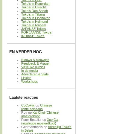
Toko’s in Delft
Toko’s in Rotterdam
Toko’s in Utrecht
Toko’s Den Bosch
Toko’s in Tilburg
Toko’s in Eindhoven
Toko’s in Helmond
Toko’s in Arnhem
JAPANSE Toko’s
KOREAANSE Toko’s
INDIASE Toko’s
EN VERDER NOG
Nieuws & nieuwtjes
Feedback & Vragen
Vijf leuke quizjes
In de media
Adverteren & Stats
Linkjes
Workshops
Laatste reacties
CoCoFlix
op
Chinese
lichte sojasaus
Roy
op
Kai Choi (Chinese
mosterdkool)
Peter Bottelier
op
Xue Cai
(ingelegde mosterdkool)
Geert Anthonis
op
Adreslijst Toko’s
in België
Henk
op
Knapperige tofuvellen