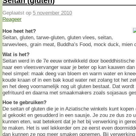
Seitan (gluten)
Geplaatst op
5 november 2010
Reageer
Hoe heet het?
Seitan, gluten, tarwe-gluten, gluten vlees, seitan,
tarwevlees, grain meat, Buddha’s Food, mock duck, mien 
Wat is het?
Seitan werd in de 7e eeuw ontwikkeld door boeddhistische
naar een vleesvervanger waar je beter op kan kauwen dan o
heel simpel: maak deeg van bloem en warm water en knee
koude kraan of in een bak koud water net zolang tot het ze
en het deeg voornamelijk nog uit gluten bestaat. Dat wordt 
gefrituurd en daarna met smaakmakers zoals sojasaus ge
Hoe te gebruiken?
De seitan of gluten die je in Aziatische winkels kunt kopen 
al gekookt en gesudderd in een sausje. Je zou ze dus zo ui
kunnen eten, wat betekent dat je het bij verwerking in gere
te maken. Het is wel lekkerder om ze eerst even doormidde
dan kunnen ze nog meer smaken opnemen. Bij verwerking i