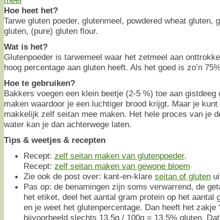
Hoe heet het?
Tarwe gluten poeder, glutenmeel, powdered wheat gluten, g
gluten, (pure) gluten flour.
Wat is het?
Glutenpoeder is tarwemeel waar het zetmeel aan onttrokke
hoog percentage aan gluten heeft. Als het goed is zo’n 75%
Hoe te gebruiken?
Bakkers voegen een klein beetje (2-5 %) toe aan gistdeeg 
maken waardoor je een luchtiger brood krijgt. Maar je kunt
makkelijk zelf seitan mee maken. Het hele proces van je d
water kan je dan achterwege laten.
Tips & weetjes & recepten
Recept:
zelf seitan maken van glutenpoeder
.
Recept:
zelf seitan maken van gewone bloem
Zie ook de post over: kant-en-klare
seitan of gluten
ui
Pas op: de benamingen zijn soms verwarrend, de geta
het etiket, deel het aantal gram protein op het aantal
en je weet het glutenpercentage. Dan heeft het zakje 
bijvoorbeeld slechts 13,5g / 100g = 13,5% gluten. Dat