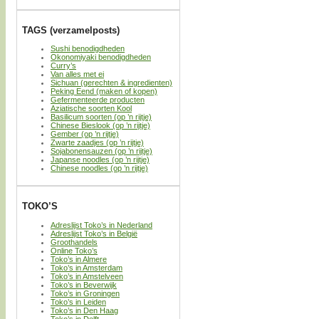
TAGS (verzamelposts)
Sushi benodigdheden
Okonomiyaki benodigdheden
Curry’s
Van alles met ei
Sichuan (gerechten & ingredienten)
Peking Eend (maken of kopen)
Gefermenteerde producten
Aziatische soorten Kool
Basilicum soorten (op ’n rijtje)
Chinese Bieslook (op ’n rijtje)
Gember (op ’n rijtje)
Zwarte zaadjes (op ’n rijtje)
Sojabonensauzen (op ’n rijtje)
Japanse noodles (op ’n rijtje)
Chinese noodles (op ’n rijtje)
TOKO’S
Adreslijst Toko’s in Nederland
Adreslijst Toko’s in België
Groothandels
Online Toko’s
Toko’s in Almere
Toko’s in Amsterdam
Toko’s in Amstelveen
Toko’s in Beverwijk
Toko’s in Groningen
Toko’s in Leiden
Toko’s in Den Haag