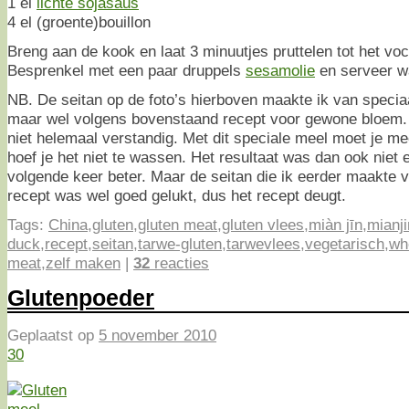
1 el
lichte sojasaus
4 el (groente)bouillon
Breng aan de kook en laat 3 minuutjes pruttelen tot het vo
Besprenkel met een paar druppels
sesamolie
en serveer w
NB. De seitan op de foto’s hierboven maakte ik van speci
maar wel volgens bovenstaand recept voor gewone bloem. 
niet helemaal verstandig. Met dit speciale meel moet je m
hoef je het niet te wassen. Het resultaat was dan ook niet e
volgende keer beter. Maar de seitan die ik eerder maakte
recept was wel goed gelukt, dus het recept deugt.
Tags:
China
,
gluten
,
gluten meat
,
gluten vlees
,
miàn jīn
,
mianji
duck
,
recept
,
seitan
,
tarwe-gluten
,
tarwevlees
,
vegetarisch
,
wh
meat
,
zelf maken
|
32
reacties
Glutenpoeder
Geplaatst op
5 november 2010
30