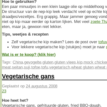
Hoe te gebruiken?
Een paar minuutjes in een klein laagje olie op middelhoog
De structuur van de nep-kip leek verdacht veel op echte ki
draadjes/vezeltjes. Erg grappig. Maar jammer genoeg von
niet op kip maar eerder op karton lijken. Met veel
zoete Tha
eten, maar ja, gewoon niet lekker.
Tips, weetjes & recepten
Zelf vegetarische kip maken? Lees de post over
tofuv
Voor lekkere vegetarische kip (stukjes) moet je naar
Wat is er te koop? (klik hier)
Tags:
China
,
gevogelte
,
gluten
,
gluten vlees
,
kip
,
mock chicke
meat
,
seitan
,
suji
,
tofoe
,
tofu
,
vegetarisch
,
wheat gluten
,
wheat
Vegetarische gans
Geplaatst op
24 augustus 2008
23
Hoe heet het?
Vegetarische gans, gefrituurde gluten, fried BBQ-dough,