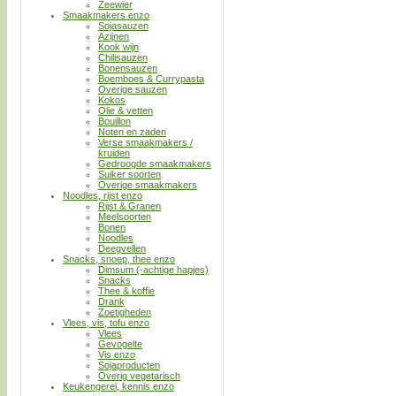
Zeewier
Smaakmakers enzo
Sojasauzen
Azijnen
Kook wijn
Chilisauzen
Bonensauzen
Boemboes & Currypasta
Overige sauzen
Kokos
Olie & vetten
Bouillon
Noten en zaden
Verse smaakmakers /
kruiden
Gedroogde smaakmakers
Suiker soorten
Overige smaakmakers
Noodles, rijst enzo
Rijst & Granen
Meelsoorten
Bonen
Noodles
Deegvellen
Snacks, snoep, thee enzo
Dimsum (-achtige hapjes)
Snacks
Thee & koffie
Drank
Zoetigheden
Vlees, vis, tofu enzo
Vlees
Gevogelte
Vis enzo
Sojaproducten
Overig vegetarisch
Keukengerei, kennis enzo