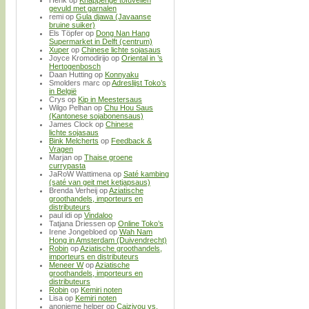
gevuld met garnalen
remi
op
Gula djawa (Javaanse
bruine suiker)
Els Töpfer
op
Dong Nan Hang
Supermarket in Delft (centrum)
Xuper
op
Chinese lichte sojasaus
Joyce Kromodirijo
op
Oriental in ’s
Hertogenbosch
Daan Hutting
op
Konnyaku
Smolders marc
op
Adreslijst Toko’s
in België
Crys
op
Kip in Meestersaus
Wilgo Pelhan
op
Chu Hou Saus
(Kantonese sojabonensaus)
James Clock
op
Chinese
lichte sojasaus
Bink Melcherts
op
Feedback &
Vragen
Marjan
op
Thaise groene
currypasta
JaRoW Wattimena
op
Saté kambing
(saté van geit met ketjapsaus)
Brenda Verheij
op
Aziatische
groothandels, importeurs en
distributeurs
paul idi
op
Vindaloo
Tatjana Driessen
op
Online Toko’s
Irene Jongebloed
op
Wah Nam
Hong in Amsterdam (Duivendrecht)
Robin
op
Aziatische groothandels,
importeurs en distributeurs
Meneer W
op
Aziatische
groothandels, importeurs en
distributeurs
Robin
op
Kemiri noten
Lisa
op
Kemiri noten
anonieme helper
op
Caiziyou vs.