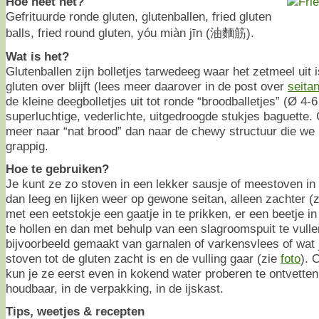
Hoe heet het?
Gefrituurde ronde gluten, glutenballen, fried gluten
balls, fried round gluten, yóu miàn jīn (油麵筋).
Wat is het?
Glutenballen zijn bolletjes tarwedeeg waar het zetmeel uit
gluten over blijft (lees meer daarover in de post over
seita
de kleine deegbolletjes uit tot ronde “broodballetjes” (Ø 4
superluchtige, vederlichte, uitgedroogde stukjes baguette.
meer naar “nat brood” dan naar de chewy structuur die we
grappig.
Hoe te gebruiken?
Je kunt ze zo stoven in een lekker sausje of meestoven in 
dan leeg en lijken weer op gewone seitan, alleen zachter (
met een eetstokje een gaatje in te prikken, er een beetje i
te hollen en dan met behulp van een slagroomspuit te vulle
bijvoorbeeld gemaakt van garnalen of varkensvlees of wat 
stoven tot de gluten zacht is en de vulling gaar (zie
foto
). 
kun je ze eerst even in kokend water proberen te ontvett
houdbaar, in de verpakking, in de ijskast.
Tips, weetjes & recepten