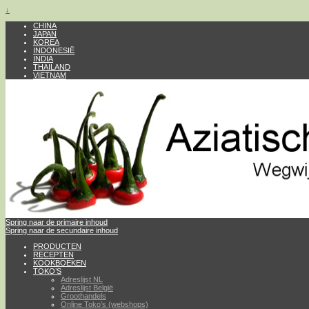
↓
CHINA
JAPAN
KOREA
INDONESIË
INDIA
THAILAND
VIETNAM
Spring naar de primaire inhoud
Spring naar de secundaire inhoud
PRODUCTEN
RECEPTEN
KOOKBOEKEN
TOKO’S
Adreslijst NL
Adreslijst België
Groothandels
Online Toko’s (webshops)