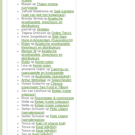
Vragen
Marjan
op
Thaise groene
currypasta
JaRoW Wattimena
op
Saté kambing
(saté van geit met ketjapsaus)
Brenda Verheij
op
Aziatische
groothandels, importeurs en
distributeurs
paul idi
op
Vindaloo
Tatjana Driessen
op
Online Toko’s
Irene Jongebloed
op
Wah Nam
Hong in Amsterdam (Duivendrecht)
Robin
op
Aziatische groothandels,
importeurs en distributeurs
Meneer W
op
Aziatische
groothandels, importeurs en
distributeurs
Robin
op
Kemiri noten
Lisa
op
Kemiri noten
anonieme helper
op
Caiziyou vs.
raapzaadolie en koolzaadolie
Truus
op
Asafoetida (duivelsdrek)
Arthur Wetselaar
op
Sojascheuten
Yuriani Sudarmo
op
Chinese
supermarkt Tam Food in Tilburg
Jan van Lieshout
op
Ketjap (zoete
sojasaus)
Roos
op
Rozenwater & rozensiroop
Stella
op
Ketjap (zoete sojasaus)
Stella
op
Ketjap (zoete sojasaus)
Stefan Schuwer
op
Petis Udang
(garnalenpasta)
Stefan Schuwer
op
Petis Udang
(garnalenpasta)
Tessa
op
Kaki (of sharon fruit)
Tessa
op
Kwal (jellyfish)
Tessa
op
Kwal (jellyfish)
Tee
op
Kwal (jellyfish)