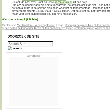
Zie ook de post over: kant-en-klare
seitan of gluten
uit een potje
Pas op: de benamingen zijn soms verwarrend, de getallen gelukkig niet. Lees het et
het aantal gram in de serving size en je weet het glutenpercentage. Dan heeft het z
bijvoorbeeld slechts 13,5g / 100g = 13,5% gluten. Dat betekent dat het “gewoon bro
maar voor echt glutenpoeder zou dat 75% moeten zijn.
Wat is er te koop? (klik hier)
Geplaatst in
Meelsoorten
,
Overig vegetarisch
|
Tags:
China
,
gluten
,
gluten flour
,
gluten powde
gluten
,
seitan
,
seitanpoeder
,
Tarwe gluten poeder
,
tarwe-gluten
,
vital wheat gluten
,
wheat gluten
DOORZOEK DE SITE
Zoeken
naar:
- advertentie -