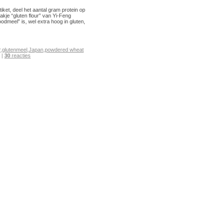
iket, deel het aantal gram protein op
akje “gluten flour” van Yi-Feng
odmeel” is, wel extra hoog in gluten,
r
,
glutenmeel
,
Japan
,
powdered wheat
|
30
reacties