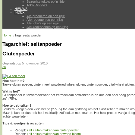
Bezochte toko’s op ’n rijtje
Toko Reviews
NIEUWS
INDEX
Alle producten op een rijtje
Alle recepten op een rijtje
Alle toko’s op een rijtje
Alle kookboeken op een rijtje
Home
→Tags
seitanpoeder
Tagarchief:
seitanpoeder
Glutenpoeder
Geplaatst op
5 november 2010
30
Hoe heet het?
Tarwe gluten poeder, glutenmeel, powdered wheat gluten, gluten powder, vital wheat gluten, (
Wat is het?
Glutenpoeder is tarwemeel waar het zetmeel aan onttrokken is en dus een heel hoog percen
zo’n 75%.
Hoe te gebruiken?
Bakkers voegen een klein beetje (2-5 %) toe aan gistdeeg om het elastischer te maken waard
Maar je kunt er dus ook heel makkelijk zelf seitan mee maken. Het hele proces van je deeg
achterwege laten.
Tips & weetjes & recepten
Recept:
zelf seitan maken van glutenpoeder
.
Recept:
zelf seitan maken van gewone bloem