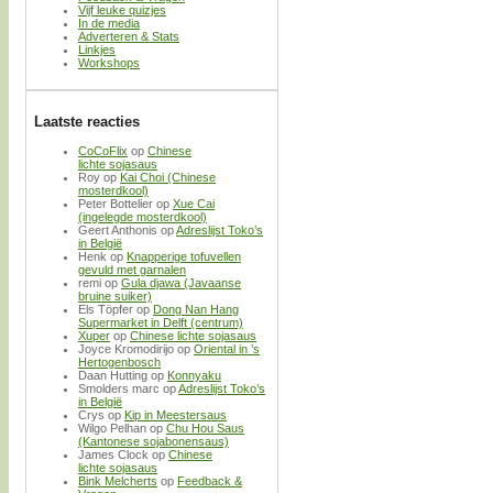
Vijf leuke quizjes
In de media
Adverteren & Stats
Linkjes
Workshops
Laatste reacties
CoCoFlix
op
Chinese
lichte sojasaus
Roy
op
Kai Choi (Chinese
mosterdkool)
Peter Bottelier
op
Xue Cai
(ingelegde mosterdkool)
Geert Anthonis
op
Adreslijst Toko’s
in België
Henk
op
Knapperige tofuvellen
gevuld met garnalen
remi
op
Gula djawa (Javaanse
bruine suiker)
Els Töpfer
op
Dong Nan Hang
Supermarket in Delft (centrum)
Xuper
op
Chinese lichte sojasaus
Joyce Kromodirijo
op
Oriental in ’s
Hertogenbosch
Daan Hutting
op
Konnyaku
Smolders marc
op
Adreslijst Toko’s
in België
Crys
op
Kip in Meestersaus
Wilgo Pelhan
op
Chu Hou Saus
(Kantonese sojabonensaus)
James Clock
op
Chinese
lichte sojasaus
Bink Melcherts
op
Feedback &