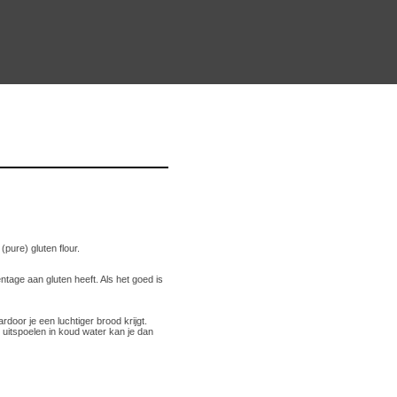
pure) gluten flour.
tage aan gluten heeft. Als het goed is
oor je een luchtiger brood krijgt.
 uitspoelen in koud water kan je dan