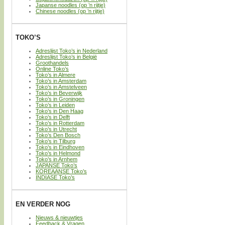
Japanse noodles (op ’n rijtje)
Chinese noodles (op ’n rijtje)
TOKO’S
Adreslijst Toko’s in Nederland
Adreslijst Toko’s in België
Groothandels
Online Toko’s
Toko’s in Almere
Toko’s in Amsterdam
Toko’s in Amstelveen
Toko’s in Beverwijk
Toko’s in Groningen
Toko’s in Leiden
Toko’s in Den Haag
Toko’s in Delft
Toko’s in Rotterdam
Toko’s in Utrecht
Toko’s Den Bosch
Toko’s in Tilburg
Toko’s in Eindhoven
Toko’s in Helmond
Toko’s in Arnhem
JAPANSE Toko’s
KOREAANSE Toko’s
INDIASE Toko’s
EN VERDER NOG
Nieuws & nieuwtjes
Feedback & Vragen