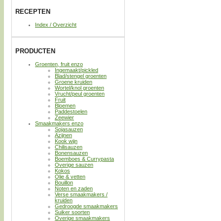
RECEPTEN
Index / Overzicht
PRODUCTEN
Groenten, fruit enzo
Ingemaakt/pickled
Blad/stengel groenten
Groene kruiden
Wortel/knol groenten
Vrucht/peul groenten
Fruit
Bloemen
Paddestoelen
Zeewier
Smaakmakers enzo
Sojasauzen
Azijnen
Kook wijn
Chilisauzen
Bonensauzen
Boemboes & Currypasta
Overige sauzen
Kokos
Olie & vetten
Bouillon
Noten en zaden
Verse smaakmakers /
kruiden
Gedroogde smaakmakers
Suiker soorten
Overige smaakmakers