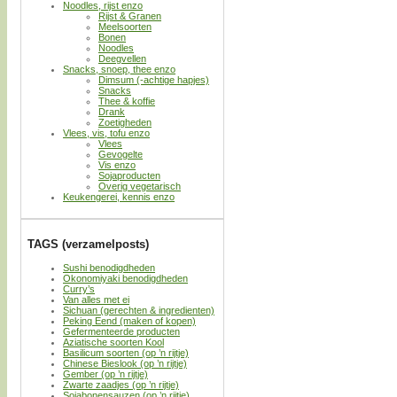
Noodles, rijst enzo
Rijst & Granen
Meelsoorten
Bonen
Noodles
Deegvellen
Snacks, snoep, thee enzo
Dimsum (-achtige hapjes)
Snacks
Thee & koffie
Drank
Zoetigheden
Vlees, vis, tofu enzo
Vlees
Gevogelte
Vis enzo
Sojaproducten
Overig vegetarisch
Keukengerei, kennis enzo
TAGS (verzamelposts)
Sushi benodigdheden
Okonomiyaki benodigdheden
Curry’s
Van alles met ei
Sichuan (gerechten & ingredienten)
Peking Eend (maken of kopen)
Gefermenteerde producten
Aziatische soorten Kool
Basilicum soorten (op ’n rijtje)
Chinese Bieslook (op ’n rijtje)
Gember (op ’n rijtje)
Zwarte zaadjes (op ’n rijtje)
Sojabonensauzen (op ’n rijtje)