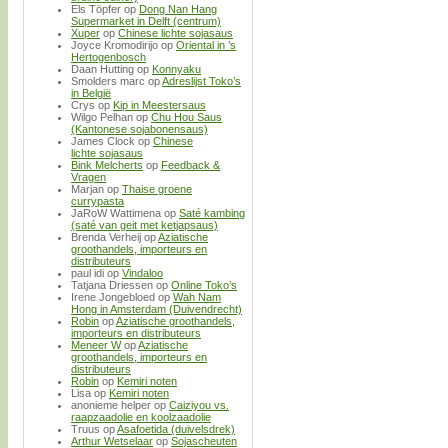
Els Töpfer
op
Dong Nan Hang
Supermarket in Delft (centrum)
Xuper
op
Chinese lichte sojasaus
Joyce Kromodirijo
op
Oriental in ’s
Hertogenbosch
Daan Hutting
op
Konnyaku
Smolders marc
op
Adreslijst Toko’s
in België
Crys
op
Kip in Meestersaus
Wilgo Pelhan
op
Chu Hou Saus
(Kantonese sojabonensaus)
James Clock
op
Chinese
lichte sojasaus
Bink Melcherts
op
Feedback &
Vragen
Marjan
op
Thaise groene
currypasta
JaRoW Wattimena
op
Saté kambing
(saté van geit met ketjapsaus)
Brenda Verheij
op
Aziatische
groothandels, importeurs en
distributeurs
paul idi
op
Vindaloo
Tatjana Driessen
op
Online Toko’s
Irene Jongebloed
op
Wah Nam
Hong in Amsterdam (Duivendrecht)
Robin
op
Aziatische groothandels,
importeurs en distributeurs
Meneer W
op
Aziatische
groothandels, importeurs en
distributeurs
Robin
op
Kemiri noten
Lisa
op
Kemiri noten
anonieme helper
op
Caiziyou vs.
raapzaadolie en koolzaadolie
Truus
op
Asafoetida (duivelsdrek)
Arthur Wetselaar
op
Sojascheuten