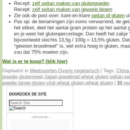
Recept:
zelf seitan maken van glutenpoeder
.
Recept:
zelf seitan maken van gewone bloem
Zie ook de post over: kant-en-klare
seitan of gluten
ui
Pas op: de benamingen zijn soms verwarrend, de geta
het etiket, deel het aantal gram protein op het aantal
en je weet het glutenpercentage. Dan heeft het zakje 
bijvoorbeeld slechts 13,5g / 100g = 13,5% gluten. Dat
“gewoon broodmeel” is, wel extra hoog in gluten, maa
zou dat 75% moeten zijn.
Wat is er te koop? (klik hier)
Geplaatst in
Meelsoorten
,
Overig vegetarisch
|
Tags:
China
powder
,
glutenmeel
,
Japan
,
powdered wheat gluten
,
seitan
,
se
poeder
,
tarwe-gluten
,
vital wheat gluten
,
wheat gluten
|
30
rea
DOORZOEK DE SITE
Zoeken
naar:
- advertentie -