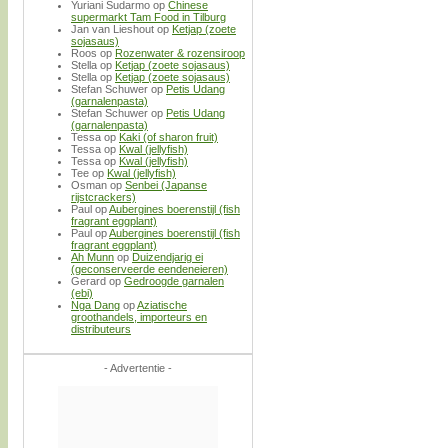
Yuriani Sudarmo
op
Chinese
supermarkt Tam Food in Tilburg
Jan van Lieshout
op
Ketjap (zoete
sojasaus)
Roos
op
Rozenwater & rozensiroop
Stella
op
Ketjap (zoete sojasaus)
Stella
op
Ketjap (zoete sojasaus)
Stefan Schuwer
op
Petis Udang
(garnalenpasta)
Stefan Schuwer
op
Petis Udang
(garnalenpasta)
Tessa
op
Kaki (of sharon fruit)
Tessa
op
Kwal (jellyfish)
Tessa
op
Kwal (jellyfish)
Tee
op
Kwal (jellyfish)
Osman
op
Senbei (Japanse
rijstcrackers)
Paul
op
Aubergines boerenstijl (fish
fragrant eggplant)
Paul
op
Aubergines boerenstijl (fish
fragrant eggplant)
Ah Munn
op
Duizendjarig ei
(geconserveerde eendeneieren)
Gerard
op
Gedroogde garnalen
(ebi)
Nga Dang
op
Aziatische
groothandels, importeurs en
distributeurs
- Advertentie -