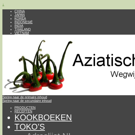
↓
CHINA
JAPAN
KOREA
INDONESIË
INDIA
THAILAND
VIETNAM
Spring naar de primaire inhoud
Spring naar de secundaire inhoud
PRODUCTEN
RECEPTEN
KOOKBOEKEN
TOKO’S