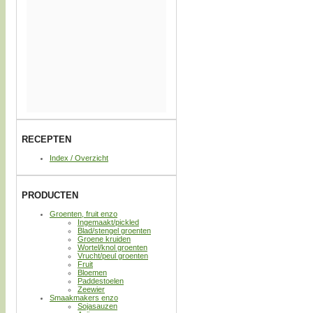
RECEPTEN
Index / Overzicht
PRODUCTEN
Groenten, fruit enzo
Ingemaakt/pickled
Blad/stengel groenten
Groene kruiden
Wortel/knol groenten
Vrucht/peul groenten
Fruit
Bloemen
Paddestoelen
Zeewier
Smaakmakers enzo
Sojasauzen