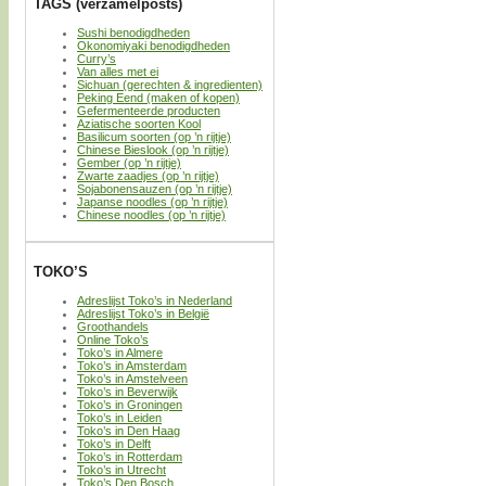
TAGS (verzamelposts)
Sushi benodigdheden
Okonomiyaki benodigdheden
Curry’s
Van alles met ei
Sichuan (gerechten & ingredienten)
Peking Eend (maken of kopen)
Gefermenteerde producten
Aziatische soorten Kool
Basilicum soorten (op ’n rijtje)
Chinese Bieslook (op ’n rijtje)
Gember (op ’n rijtje)
Zwarte zaadjes (op ’n rijtje)
Sojabonensauzen (op ’n rijtje)
Japanse noodles (op ’n rijtje)
Chinese noodles (op ’n rijtje)
TOKO’S
Adreslijst Toko’s in Nederland
Adreslijst Toko’s in België
Groothandels
Online Toko’s
Toko’s in Almere
Toko’s in Amsterdam
Toko’s in Amstelveen
Toko’s in Beverwijk
Toko’s in Groningen
Toko’s in Leiden
Toko’s in Den Haag
Toko’s in Delft
Toko’s in Rotterdam
Toko’s in Utrecht
Toko’s Den Bosch