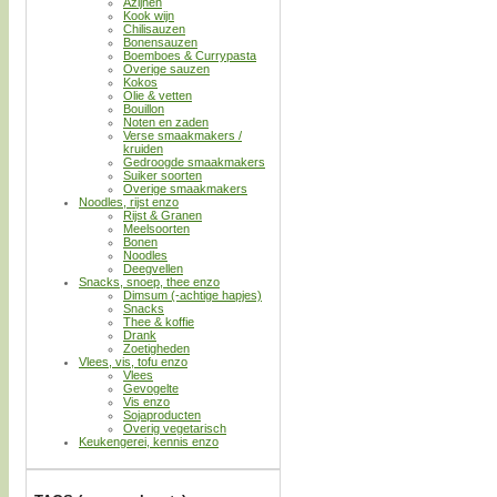
Azijnen
Kook wijn
Chilisauzen
Bonensauzen
Boemboes & Currypasta
Overige sauzen
Kokos
Olie & vetten
Bouillon
Noten en zaden
Verse smaakmakers /
kruiden
Gedroogde smaakmakers
Suiker soorten
Overige smaakmakers
Noodles, rijst enzo
Rijst & Granen
Meelsoorten
Bonen
Noodles
Deegvellen
Snacks, snoep, thee enzo
Dimsum (-achtige hapjes)
Snacks
Thee & koffie
Drank
Zoetigheden
Vlees, vis, tofu enzo
Vlees
Gevogelte
Vis enzo
Sojaproducten
Overig vegetarisch
Keukengerei, kennis enzo