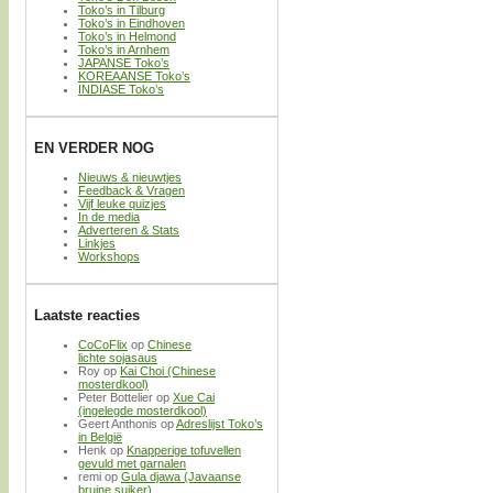
Toko’s in Tilburg
Toko’s in Eindhoven
Toko’s in Helmond
Toko’s in Arnhem
JAPANSE Toko’s
KOREAANSE Toko’s
INDIASE Toko’s
EN VERDER NOG
Nieuws & nieuwtjes
Feedback & Vragen
Vijf leuke quizjes
In de media
Adverteren & Stats
Linkjes
Workshops
Laatste reacties
CoCoFlix
op
Chinese
lichte sojasaus
Roy
op
Kai Choi (Chinese
mosterdkool)
Peter Bottelier
op
Xue Cai
(ingelegde mosterdkool)
Geert Anthonis
op
Adreslijst Toko’s
in België
Henk
op
Knapperige tofuvellen
gevuld met garnalen
remi
op
Gula djawa (Javaanse
bruine suiker)