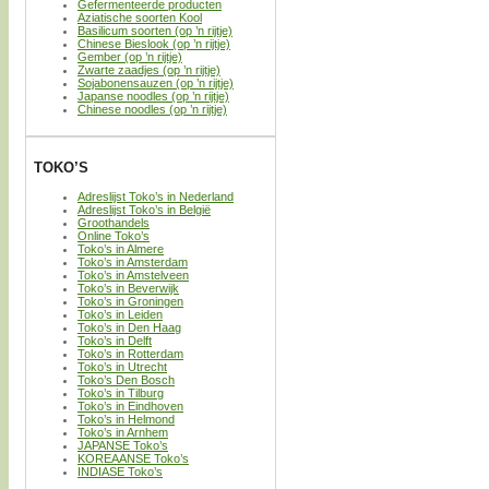
Gefermenteerde producten
Aziatische soorten Kool
Basilicum soorten (op ’n rijtje)
Chinese Bieslook (op ’n rijtje)
Gember (op ’n rijtje)
Zwarte zaadjes (op ’n rijtje)
Sojabonensauzen (op ’n rijtje)
Japanse noodles (op ’n rijtje)
Chinese noodles (op ’n rijtje)
TOKO’S
Adreslijst Toko’s in Nederland
Adreslijst Toko’s in België
Groothandels
Online Toko’s
Toko’s in Almere
Toko’s in Amsterdam
Toko’s in Amstelveen
Toko’s in Beverwijk
Toko’s in Groningen
Toko’s in Leiden
Toko’s in Den Haag
Toko’s in Delft
Toko’s in Rotterdam
Toko’s in Utrecht
Toko’s Den Bosch
Toko’s in Tilburg
Toko’s in Eindhoven
Toko’s in Helmond
Toko’s in Arnhem
JAPANSE Toko’s
KOREAANSE Toko’s
INDIASE Toko’s