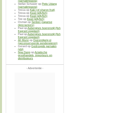
(garnalenpasta)
Stefan Schuwer
op
Petis Udang
(garnalenpasta)
Tessa
op
Kaki (of sharon fruit)
Tessa
op
Kwal (jellyfish)
Tessa
op
Kwal (jellyfish)
Tee
op
Kwal (jellyfish)
Osman
op
Senbei (Japanse
rijstcrackers)
Paul
op
Aubergines boerenstijl (fish
fragrant eggplant)
Paul
op
Aubergines boerenstijl (fish
fragrant eggplant)
Ah Munn
op
Duizendjarig ei
(geconserveerde eendeneieren)
Gerard
op
Gedroogde garnalen
(ebi)
Nga Dang
op
Aziatische
groothandels, importeurs en
distributeurs
- Advertentie -