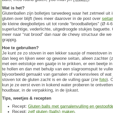
Wat is het?
Glutenballen zijn bolletjes tarwedeeg waar het zetmeel uit
gluten over blijft (lees meer daarover in de post over
seita
de kleine deegbolletjes uit tot ronde “broodballetjes” (Ø 4
superluchtige, vederlichte, uitgedroogde stukjes baguette.
meer naar “nat brood” dan naar de chewy structuur die we
grappig.
Hoe te gebruiken?
Je kunt ze zo stoven in een lekker sausje of meestoven in 
dan leeg en lijken weer op gewone seitan, alleen zachter (
met een eetstokje een gaatje in te prikken, er een beetje i
te hollen en dan met behulp van een slagroomspuit te vulle
bijvoorbeeld gemaakt van garnalen of varkensvlees of wat 
stoven tot de gluten zacht is en de vulling gaar (zie
foto
). 
kun je ze eerst even in kokend water proberen te ontvett
houdbaar, in de verpakking, in de ijskast.
Tips, weetjes & recepten
Recept:
Gluten balls met garnalenvulling en gestoofd
Recept:
zelf gluten (balls) maken
.