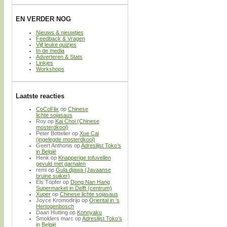
EN VERDER NOG
Nieuws & nieuwtjes
Feedback & Vragen
Vijf leuke quizjes
In de media
Adverteren & Stats
Linkjes
Workshops
Laatste reacties
CoCoFlix
op
Chinese
lichte sojasaus
Roy
op
Kai Choi (Chinese
mosterdkool)
Peter Bottelier
op
Xue Cai
(ingelegde mosterdkool)
Geert Anthonis
op
Adreslijst Toko’s
in België
Henk
op
Knapperige tofuvellen
gevuld met garnalen
remi
op
Gula djawa (Javaanse
bruine suiker)
Els Töpfer
op
Dong Nan Hang
Supermarket in Delft (centrum)
Xuper
op
Chinese lichte sojasaus
Joyce Kromodirijo
op
Oriental in ’s
Hertogenbosch
Daan Hutting
op
Konnyaku
Smolders marc
op
Adreslijst Toko’s
in België