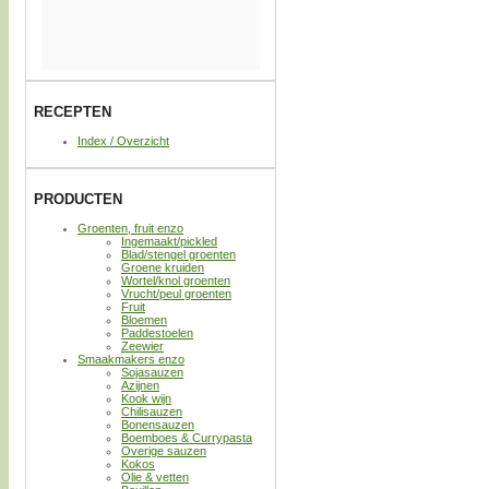
RECEPTEN
Index / Overzicht
PRODUCTEN
Groenten, fruit enzo
Ingemaakt/pickled
Blad/stengel groenten
Groene kruiden
Wortel/knol groenten
Vrucht/peul groenten
Fruit
Bloemen
Paddestoelen
Zeewier
Smaakmakers enzo
Sojasauzen
Azijnen
Kook wijn
Chilisauzen
Bonensauzen
Boemboes & Currypasta
Overige sauzen
Kokos
Olie & vetten