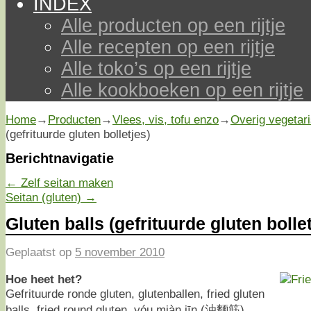
INDEX
Alle producten op een rijtje
Alle recepten op een rijtje
Alle toko’s op een rijtje
Alle kookboeken op een rijtje
Home
→
Producten
→
Vlees, vis, tofu enzo
→
Overig vegetar
(gefrituurde gluten bolletjes)
Berichtnavigatie
←
Zelf seitan maken
Seitan (gluten)
→
Gluten balls (gefrituurde gluten bollet
Geplaatst op
5 november 2010
Hoe heet het?
Gefrituurde ronde gluten, glutenballen, fried gluten
balls, fried round gluten, yóu miàn jīn (油麵筋).