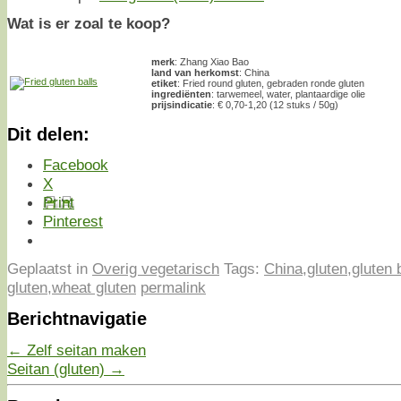
Wat is er zoal te koop?
merk
: Zhang Xiao Bao
land van herkomst
: China
etiket
: Fried round gluten, gebraden ronde gluten
ingrediënten
: tarwemeel, water, plantaardige olie
prijsindicatie
: € 0,70-1,20 (12 stuks / 50g)
Dit delen:
Facebook
X
Print
Pinterest
Geplaatst in
Overig vegetarisch
Tags:
China
,
gluten
,
gluten 
gluten
,
wheat gluten
permalink
Berichtnavigatie
←
Zelf seitan maken
Seitan (gluten)
→