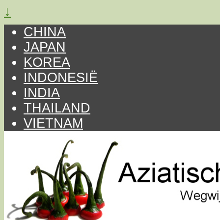
↓
CHINA
JAPAN
KOREA
INDONESIË
INDIA
THAILAND
VIETNAM