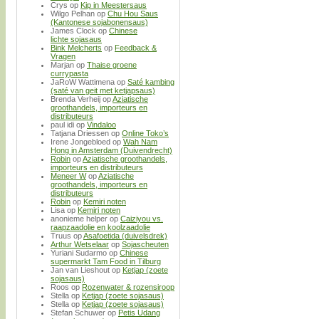
Crys
op
Kip in Meestersaus
Wilgo Pelhan
op
Chu Hou Saus
(Kantonese sojabonensaus)
James Clock
op
Chinese
lichte sojasaus
Bink Melcherts
op
Feedback &
Vragen
Marjan
op
Thaise groene
currypasta
JaRoW Wattimena
op
Saté kambing
(saté van geit met ketjapsaus)
Brenda Verheij
op
Aziatische
groothandels, importeurs en
distributeurs
paul idi
op
Vindaloo
Tatjana Driessen
op
Online Toko’s
Irene Jongebloed
op
Wah Nam
Hong in Amsterdam (Duivendrecht)
Robin
op
Aziatische groothandels,
importeurs en distributeurs
Meneer W
op
Aziatische
groothandels, importeurs en
distributeurs
Robin
op
Kemiri noten
Lisa
op
Kemiri noten
anonieme helper
op
Caiziyou vs.
raapzaadolie en koolzaadolie
Truus
op
Asafoetida (duivelsdrek)
Arthur Wetselaar
op
Sojascheuten
Yuriani Sudarmo
op
Chinese
supermarkt Tam Food in Tilburg
Jan van Lieshout
op
Ketjap (zoete
sojasaus)
Roos
op
Rozenwater & rozensiroop
Stella
op
Ketjap (zoete sojasaus)
Stella
op
Ketjap (zoete sojasaus)
Stefan Schuwer
op
Petis Udang