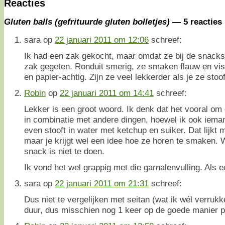
Reacties
Gluten balls (gefrituurde gluten bolletjes)
— 5 reacties
sara
op
22 januari 2011 om 12:06
schreef:
Ik had een zak gekocht, maar omdat ze bij de snacks 
zak gegeten. Ronduit smerig, ze smaken flauw en viss
en papier-achtig. Zijn ze veel lekkerder als je ze stoo
Robin
op
22 januari 2011 om 14:41
schreef:
Lekker is een groot woord. Ik denk dat het vooral om 
in combinatie met andere dingen, hoewel ik ook iem
even stooft in water met ketchup en suiker. Dat lijkt 
maar je krijgt wel een idee hoe ze horen te smaken. 
snack is niet te doen.
Ik vond het wel grappig met die garnalenvulling. Als e
sara
op
22 januari 2011 om 21:31
schreef:
Dus niet te vergelijken met seitan (wat ik wél verrukk
duur, dus misschien nog 1 keer op de goede manier p