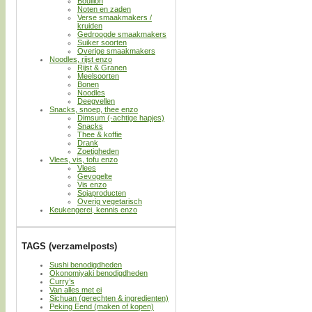
Bouillon
Noten en zaden
Verse smaakmakers /
kruiden
Gedroogde smaakmakers
Suiker soorten
Overige smaakmakers
Noodles, rijst enzo
Rijst & Granen
Meelsoorten
Bonen
Noodles
Deegvellen
Snacks, snoep, thee enzo
Dimsum (-achtige hapjes)
Snacks
Thee & koffie
Drank
Zoetigheden
Vlees, vis, tofu enzo
Vlees
Gevogelte
Vis enzo
Sojaproducten
Overig vegetarisch
Keukengerei, kennis enzo
TAGS (verzamelposts)
Sushi benodigdheden
Okonomiyaki benodigdheden
Curry’s
Van alles met ei
Sichuan (gerechten & ingredienten)
Peking Eend (maken of kopen)