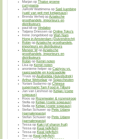
Marjan
op
Thaise groene
currypasta
JaRoW Wattimena
op
Saté kambing
(saté van geit met ketjapsaus)
Brenda Verheij
op
Aziatische
groothandels, importeurs en
distributeurs
paul idi
op
Vindaloo
Tatjana Driessen
op
Online Toko’s
Irene Jongebloed
op
Wah Nam
Hong in Amsterdam (Duivendrecht)
Robin
op
Aziatische groothandels,
importeurs en distributeurs
Meneer W
op
Aziatische
groothandels, importeurs en
distributeurs
Robin
op
Kemiri noten
Lisa
op
Kemiri noten
anonieme helper
op
Caiziyou vs.
raapzaadolie en koolzaadolie
Truus
op
Asafoetida (duivelsdrek)
Arthur Wetselaar
op
Sojascheuten
Yuriani Sudarmo
op
Chinese
supermarkt Tam Food in Tilburg
Jan van Lieshout
op
Ketjap (zoete
sojasaus)
Roos
op
Rozenwater & rozensiroop
Stella
op
Ketjap (zoete sojasaus)
Stella
op
Ketjap (zoete sojasaus)
Stefan Schuwer
op
Petis Udang
(garnalenpasta)
Stefan Schuwer
op
Petis Udang
(garnalenpasta)
Tessa
op
Kaki (of sharon fruit)
Tessa
op
Kwal (jellyfish)
Tessa
op
Kwal (jellyfish)
Tee
op
Kwal (jellyfish)