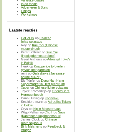
Vijf leuke quizjes
In de media
Adverteren & Stats
Linkjes
Workshops
Laatste reacties
CoCoFlix
op
Chinese
lichte sojasaus
Roy
op
Kai Choi (Chinese
mosterdkool)
Peter Bottelier
op
Xue Cai
(ingelegde mosterdkool)
Geert Anthonis
op
Adreslijst Toko’s
in België
Henk
op
Knapperige tofuvellen
gevuld met garnalen
remi
op
Gula djawa (Javaanse
bruine suiker)
Els Töpfer
op
Dong Nan Hang
Supermarket in Delft (centrum)
Xuper
op
Chinese lichte sojasaus
Joyce Kromodirijo
op
Oriental in ’s
Hertogenbosch
Daan Hutting
op
Konnyaku
Smolders marc
op
Adreslijst Toko’s
in België
Crys
op
Kip in Meestersaus
Wilgo Pelhan
op
Chu Hou Saus
(Kantonese sojabonensaus)
James Clock
op
Chinese
lichte sojasaus
Bink Melcherts
op
Feedback &
Vragen