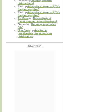
Osman
op
Senbei (Japanse
rijstcrackers)
Paul
op
Aubergines boerenstijl (fish
fragrant eggplant)
Paul
op
Aubergines boerenstijl (fish
fragrant eggplant)
Ah Munn
op
Duizendjarig ei
(geconserveerde eendeneieren)
Gerard
op
Gedroogde garnalen
(ebi)
Nga Dang
op
Aziatische
groothandels, importeurs en
distributeurs
- Advertentie -