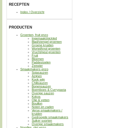
RECEPTEN
Index / Overzicht
PRODUCTEN
Groenten, fruit enzo
Ingemaakt/pickled
Blad/stengel groenten
Groene kruiden
Wortel/knol groenten
Vrucht/peul groenten
Fruit
Bloemen
Paddestoelen
Zeewier
Smaakmakers enzo
Sojasauzen
Azijnen
Kook wijn
Chilisauzen
Bonensauzen
Boemboes & Currypasta
Overige sauzen
Kokos
Olie & vetten
Bouillon
Noten en zaden
Verse smaakmakers /
kruiden
Gedroogde smaakmakers
Suiker soorten
Overige smaakmakers
Noodles, rijst enzo