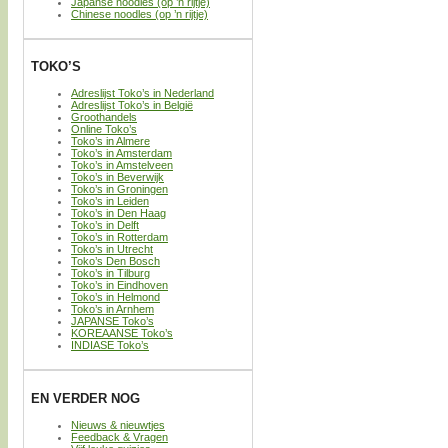
Japanse noodles (op ’n rijtje)
Chinese noodles (op ’n rijtje)
TOKO’S
Adreslijst Toko’s in Nederland
Adreslijst Toko’s in België
Groothandels
Online Toko’s
Toko’s in Almere
Toko’s in Amsterdam
Toko’s in Amstelveen
Toko’s in Beverwijk
Toko’s in Groningen
Toko’s in Leiden
Toko’s in Den Haag
Toko’s in Delft
Toko’s in Rotterdam
Toko’s in Utrecht
Toko’s Den Bosch
Toko’s in Tilburg
Toko’s in Eindhoven
Toko’s in Helmond
Toko’s in Arnhem
JAPANSE Toko’s
KOREAANSE Toko’s
INDIASE Toko’s
EN VERDER NOG
Nieuws & nieuwtjes
Feedback & Vragen