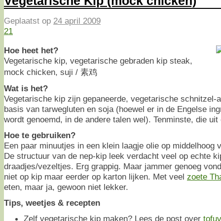
Vegetarische Kip (mock chicken)
Geplaatst op
24 april 2009
21
Hoe heet het?
Vegetarische kip, vegetarische gebraden kip steak,
mock chicken, suji / 素鸡
Wat is het?
Vegetarische kip zijn gepaneerde, vegetarische schnitzel-
basis van tarwegluten en soja (hoewel er in de Engelse ingr
wordt genoemd, in de andere talen wel). Tenminste, die uit 
Hoe te gebruiken?
Een paar minuutjes in een klein laagje olie op middelhoog
De structuur van de nep-kip leek verdacht veel op echte ki
draadjes/vezeltjes. Erg grappig. Maar jammer genoeg von
niet op kip maar eerder op karton lijken. Met veel
zoete Tha
eten, maar ja, gewoon niet lekker.
Tips, weetjes & recepten
Zelf vegetarische kip maken? Lees de post over
tofuv