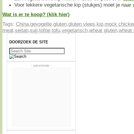
Voor lekkere vegetarische kip (stukjes) moet je naar
Wat is er te koop? (klik hier)
Tags:
China
,
gevogelte
,
gluten
,
gluten vlees
,
kip
,
mock chicke
meat
,
seitan
,
suji
,
tofoe
,
tofu
,
vegetarisch
,
wheat gluten
,
wheat
DOORZOEK DE SITE
Zoeken
naar:
- advertentie -