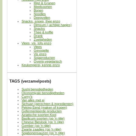
Rijst & Granen
Meelsoorten
Bonen
Noodles
Deegvellen
Snacks, snoep, thee enzo
Dimsum (-achtige hapjes)
Snacks
Thee & koffie
Drank
Zoetigheden
Vlees, vis, tofu enzo
Vlees
Gevogelte
Vis enzo
Sojaproducten
Overig vegetarisch
Keukengerei, kennis enzo
TAGS (verzamelposts)
Sushi benodigdheden
Okonomiyaki benodigdheden
Curry’s
Van alles met ei
Sichuan (gerechten & ingredienten)
Peking Eend (maken of kopen)
Gefermenteerde producten
Aziatische soorten Kool
Basilicum soorten (op ’n rijtje)
Chinese Bieslook (op ’n rijtje)
Gember (op ’n rijtje)
Zwarte zaadjes (op ’n rijtje)
Sojabonensauzen (op ’n rijtje)