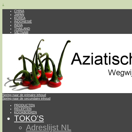
↓
CHINA
JAPAN
KOREA
INDONESIË
INDIA
THAILAND
VIETNAM
Spring naar de primaire inhoud
Spring naar de secundaire inhoud
PRODUCTEN
RECEPTEN
KOOKBOEKEN
TOKO’S
Adreslijst NL