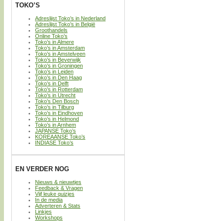
TOKO’S
Adreslijst Toko’s in Nederland
Adreslijst Toko’s in België
Groothandels
Online Toko’s
Toko’s in Almere
Toko’s in Amsterdam
Toko’s in Amstelveen
Toko’s in Beverwijk
Toko’s in Groningen
Toko’s in Leiden
Toko’s in Den Haag
Toko’s in Delft
Toko’s in Rotterdam
Toko’s in Utrecht
Toko’s Den Bosch
Toko’s in Tilburg
Toko’s in Eindhoven
Toko’s in Helmond
Toko’s in Arnhem
JAPANSE Toko’s
KOREAANSE Toko’s
INDIASE Toko’s
EN VERDER NOG
Nieuws & nieuwtjes
Feedback & Vragen
Vijf leuke quizjes
In de media
Adverteren & Stats
Linkjes
Workshops