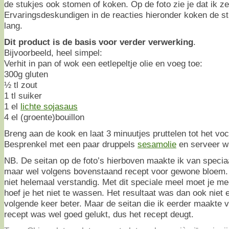
de stukjes ook stomen of koken. Op de foto zie je dat ik z
Ervaringsdeskundigen in de reacties hieronder koken de stu
lang.
Dit product is de basis voor verder verwerking
.
Bijvoorbeeld, heel simpel:
Verhit in pan of wok een eetlepeltje olie en voeg toe:
300g gluten
½ tl zout
1 tl suiker
1 el
lichte sojasaus
4 el (groente)bouillon
Breng aan de kook en laat 3 minuutjes pruttelen tot het vo
Besprenkel met een paar druppels
sesamolie
en serveer w
NB. De seitan op de foto’s hierboven maakte ik van speci
maar wel volgens bovenstaand recept voor gewone bloem. 
niet helemaal verstandig. Met dit speciale meel moet je m
hoef je het niet te wassen. Het resultaat was dan ook niet e
volgende keer beter. Maar de seitan die ik eerder maakte
recept was wel goed gelukt, dus het recept deugt.