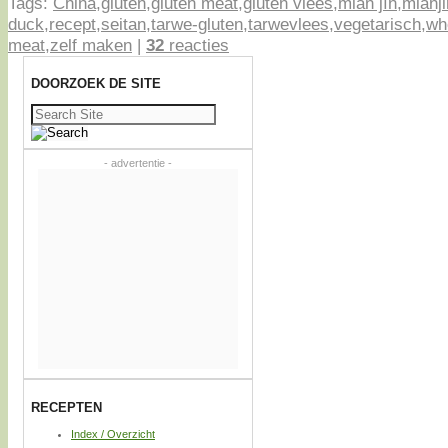
Tags:
China
,
gluten
,
gluten meat
,
gluten vlees
,
miàn jīn
,
mianji
duck
,
recept
,
seitan
,
tarwe-gluten
,
tarwevlees
,
vegetarisch
,
wh
meat
,
zelf maken
|
32
reacties
DOORZOEK DE SITE
Zoeken
naar:
- advertentie -
RECEPTEN
Index / Overzicht