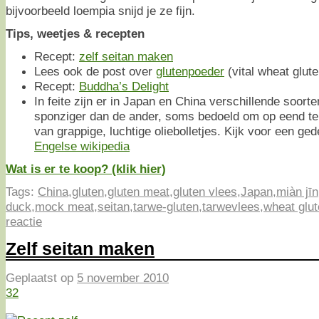
bijvoorbeeld loempia snijd je ze fijn.
Tips, weetjes & recepten
Recept:
zelf seitan maken
Lees ook de post over
glutenpoeder
(vital wheat glute
Recept:
Buddha’s Delight
In feite zijn er in Japan en China verschillende soorte
sponziger dan de ander, soms bedoeld om op eend te 
van grappige, luchtige oliebolletjes. Kijk voor een ged
Engelse wikipedia
Wat is er te koop? (klik hier)
Tags:
China
,
gluten
,
gluten meat
,
gluten vlees
,
Japan
,
miàn jīn
duck
,
mock meat
,
seitan
,
tarwe-gluten
,
tarwevlees
,
wheat glu
reactie
Zelf seitan maken
Geplaatst op
5 november 2010
32