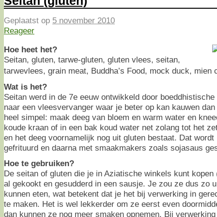
Seitan (gluten)
Geplaatst op
5 november 2010
Reageer
Hoe heet het?
Seitan, gluten, tarwe-gluten, gluten vlees, seitan,
tarwevlees, grain meat, Buddha’s Food, mock duck, mien 
Wat is het?
Seitan werd in de 7e eeuw ontwikkeld door boeddhistische
naar een vleesvervanger waar je beter op kan kauwen dan o
heel simpel: maak deeg van bloem en warm water en knee
koude kraan of in een bak koud water net zolang tot het ze
en het deeg voornamelijk nog uit gluten bestaat. Dat wordt 
gefrituurd en daarna met smaakmakers zoals sojasaus ge
Hoe te gebruiken?
De seitan of gluten die je in Aziatische winkels kunt kopen 
al gekookt en gesudderd in een sausje. Je zou ze dus zo ui
kunnen eten, wat betekent dat je het bij verwerking in gere
te maken. Het is wel lekkerder om ze eerst even doormidde
dan kunnen ze nog meer smaken opnemen. Bij verwerking i