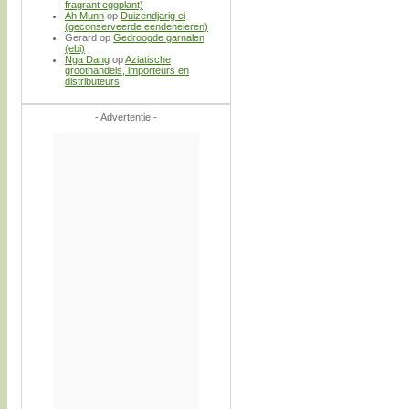
fragrant eggplant)
Ah Munn
op
Duizendjarig ei
(geconserveerde eendeneieren)
Gerard
op
Gedroogde garnalen
(ebi)
Nga Dang
op
Aziatische
groothandels, importeurs en
distributeurs
- Advertentie -