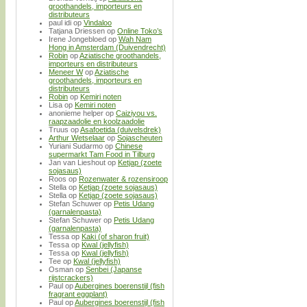
groothandels, importeurs en
distributeurs
paul idi
op
Vindaloo
Tatjana Driessen
op
Online Toko’s
Irene Jongebloed
op
Wah Nam
Hong in Amsterdam (Duivendrecht)
Robin
op
Aziatische groothandels,
importeurs en distributeurs
Meneer W
op
Aziatische
groothandels, importeurs en
distributeurs
Robin
op
Kemiri noten
Lisa
op
Kemiri noten
anonieme helper
op
Caiziyou vs.
raapzaadolie en koolzaadolie
Truus
op
Asafoetida (duivelsdrek)
Arthur Wetselaar
op
Sojascheuten
Yuriani Sudarmo
op
Chinese
supermarkt Tam Food in Tilburg
Jan van Lieshout
op
Ketjap (zoete
sojasaus)
Roos
op
Rozenwater & rozensiroop
Stella
op
Ketjap (zoete sojasaus)
Stella
op
Ketjap (zoete sojasaus)
Stefan Schuwer
op
Petis Udang
(garnalenpasta)
Stefan Schuwer
op
Petis Udang
(garnalenpasta)
Tessa
op
Kaki (of sharon fruit)
Tessa
op
Kwal (jellyfish)
Tessa
op
Kwal (jellyfish)
Tee
op
Kwal (jellyfish)
Osman
op
Senbei (Japanse
rijstcrackers)
Paul
op
Aubergines boerenstijl (fish
fragrant eggplant)
Paul
op
Aubergines boerenstijl (fish