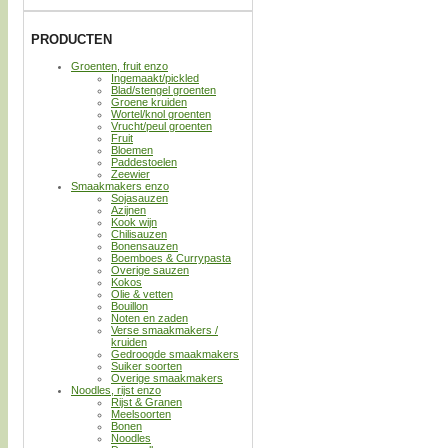
PRODUCTEN
Groenten, fruit enzo
Ingemaakt/pickled
Blad/stengel groenten
Groene kruiden
Wortel/knol groenten
Vrucht/peul groenten
Fruit
Bloemen
Paddestoelen
Zeewier
Smaakmakers enzo
Sojasauzen
Azijnen
Kook wijn
Chilisauzen
Bonensauzen
Boemboes & Currypasta
Overige sauzen
Kokos
Olie & vetten
Bouillon
Noten en zaden
Verse smaakmakers /
kruiden
Gedroogde smaakmakers
Suiker soorten
Overige smaakmakers
Noodles, rijst enzo
Rijst & Granen
Meelsoorten
Bonen
Noodles