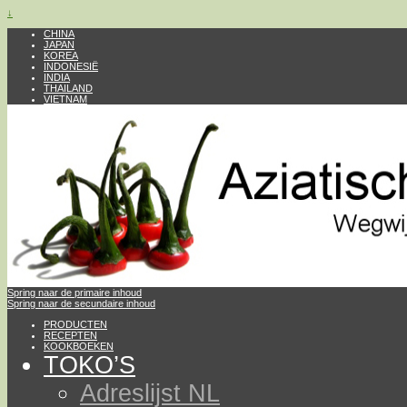
↓
CHINA
JAPAN
KOREA
INDONESIË
INDIA
THAILAND
VIETNAM
Spring naar de primaire inhoud
Spring naar de secundaire inhoud
PRODUCTEN
RECEPTEN
KOOKBOEKEN
TOKO’S
Adreslijst NL