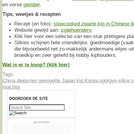
en verse
gember
.
Tips, weetjes & recepten
Recept (en foto):
slowcooked zwarte kip in Chinese b
Website gewijd aan:
zijdehoenders
Klik hier voor een selectie van een stuk prettigere pl
Silkies schijnen hele vriendelijke, goedmoedige (vaak k
die bijvoorbeeld net zo makkelijk andermans eitjes ui
broedkip en zeer geliefd bij hobby kiphouders.
Wat is er te koop? (klik hier)
Tags:
China
,
diepvries
,
gevogelte
,
Japan
,
kip
,
Korea
,
ogolgye
,
silkie
,
s
reacties
DOORZOEK DE SITE
Zoeken
naar:
- advertentie -