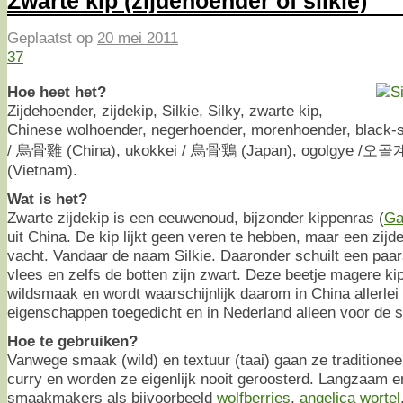
Zwarte kip (zijdehoender of silkie)
Geplaatst op
20 mei 2011
37
Hoe heet het?
Zijdehoender, zijdekip, Silkie, Silky, zwarte kip,
Chinese wolhoender, negerhoender, morenhoender, black-s
/ 烏骨雞 (China), ukokkei / 烏骨鶏 (Japan), ogolgye /오골계 
(Vietnam).
Wat is het?
Zwarte zijdekip is een eeuwenoud, bijzonder kippenras (
Ga
uit China. De kip lijkt geen veren te hebben, maar een zijd
vacht. Vandaar de naam Silkie. Daaronder schuilt een paar
vlees en zelfs de botten zijn zwart. Deze beetje magere ki
wildsmaak en wordt waarschijnlijk daarom in China allerle
eigenschappen toegedicht en in Nederland alleen voor de 
Hoe te gebruiken?
Vanwege smaak (wild) en textuur (taai) gaan ze traditioneel
curry en worden ze eigenlijk nooit geroosterd. Langzaam e
smaakmakers als bijvoorbeeld
wolfberries
,
angelica wortel