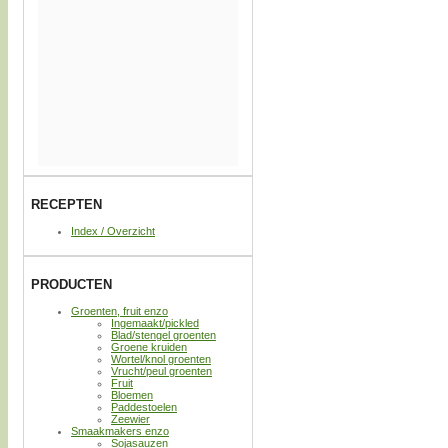
RECEPTEN
Index / Overzicht
PRODUCTEN
Groenten, fruit enzo
Ingemaakt/pickled
Blad/stengel groenten
Groene kruiden
Wortel/knol groenten
Vrucht/peul groenten
Fruit
Bloemen
Paddestoelen
Zeewier
Smaakmakers enzo
Sojasauzen