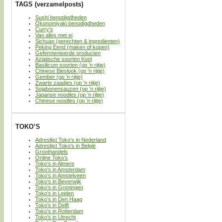
TAGS (verzamelposts)
Sushi benodigdheden
Okonomiyaki benodigdheden
Curry’s
Van alles met ei
Sichuan (gerechten & ingredienten)
Peking Eend (maken of kopen)
Gefermenteerde producten
Aziatische soorten Kool
Basilicum soorten (op ’n rijtje)
Chinese Bieslook (op ’n rijtje)
Gember (op ’n rijtje)
Zwarte zaadjes (op ’n rijtje)
Sojabonensauzen (op ’n rijtje)
Japanse noodles (op ’n rijtje)
Chinese noodles (op ’n rijtje)
TOKO’S
Adreslijst Toko’s in Nederland
Adreslijst Toko’s in België
Groothandels
Online Toko’s
Toko’s in Almere
Toko’s in Amsterdam
Toko’s in Amstelveen
Toko’s in Beverwijk
Toko’s in Groningen
Toko’s in Leiden
Toko’s in Den Haag
Toko’s in Delft
Toko’s in Rotterdam
Toko’s in Utrecht