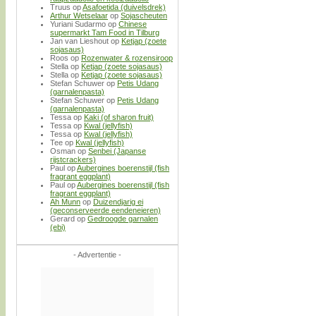
Truus
op
Asafoetida (duivelsdrek)
Arthur Wetselaar
op
Sojascheuten
Yuriani Sudarmo
op
Chinese
supermarkt Tam Food in Tilburg
Jan van Lieshout
op
Ketjap (zoete
sojasaus)
Roos
op
Rozenwater & rozensiroop
Stella
op
Ketjap (zoete sojasaus)
Stella
op
Ketjap (zoete sojasaus)
Stefan Schuwer
op
Petis Udang
(garnalenpasta)
Stefan Schuwer
op
Petis Udang
(garnalenpasta)
Tessa
op
Kaki (of sharon fruit)
Tessa
op
Kwal (jellyfish)
Tessa
op
Kwal (jellyfish)
Tee
op
Kwal (jellyfish)
Osman
op
Senbei (Japanse
rijstcrackers)
Paul
op
Aubergines boerenstijl (fish
fragrant eggplant)
Paul
op
Aubergines boerenstijl (fish
fragrant eggplant)
Ah Munn
op
Duizendjarig ei
(geconserveerde eendeneieren)
Gerard
op
Gedroogde garnalen
(ebi)
- Advertentie -