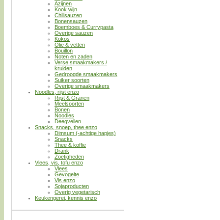
Azijnen
Kook wijn
Chilisauzen
Bonensauzen
Boemboes & Currypasta
Overige sauzen
Kokos
Olie & vetten
Bouillon
Noten en zaden
Verse smaakmakers /
kruiden
Gedroogde smaakmakers
Suiker soorten
Overige smaakmakers
Noodles, rijst enzo
Rijst & Granen
Meelsoorten
Bonen
Noodles
Deegvellen
Snacks, snoep, thee enzo
Dimsum (-achtige hapjes)
Snacks
Thee & koffie
Drank
Zoetigheden
Vlees, vis, tofu enzo
Vlees
Gevogelte
Vis enzo
Sojaproducten
Overig vegetarisch
Keukengerei, kennis enzo