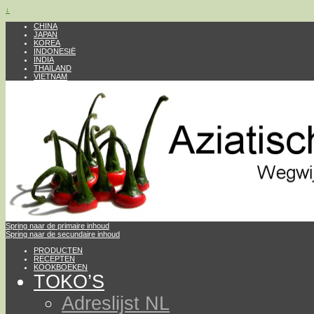
↓
CHINA
JAPAN
KOREA
INDONESIË
INDIA
THAILAND
VIETNAM
Spring naar de primaire inhoud
Spring naar de secundaire inhoud
PRODUCTEN
RECEPTEN
KOOKBOEKEN
TOKO’S
Adreslijst NL