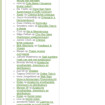
gevuld met garnalen
remi
op
Gula djawa (Javaanse
bruine suiker)
Els Töpfer
op
Dong Nan Hang
Supermarket in Delft (centrum)
Xuper
op
Chinese lichte sojasaus
Joyce Kromodirijo
op
Oriental in ’s
Hertogenbosch
Daan Hutting
op
Konnyaku
Smolders marc
op
Adreslijst Toko’s
in België
Crys
op
Kip in Meestersaus
Wilgo Pelhan
op
Chu Hou Saus
(Kantonese sojabonensaus)
James Clock
op
Chinese
lichte sojasaus
Bink Melcherts
op
Feedback &
Vragen
Marjan
op
Thaise groene
currypasta
JaRoW Wattimena
op
Saté kambing
(saté van geit met ketjapsaus)
Brenda Verheij
op
Aziatische
groothandels, importeurs en
distributeurs
paul idi
op
Vindaloo
Tatjana Driessen
op
Online Toko’s
Irene Jongebloed
op
Wah Nam
Hong in Amsterdam (Duivendrecht)
Robin
op
Aziatische groothandels,
importeurs en distributeurs
Meneer W
op
Aziatische
groothandels, importeurs en
distributeurs
Robin
op
Kemiri noten
Lisa
op
Kemiri noten
anonieme helper
op
Caiziyou vs.
raapzaadolie en koolzaadolie