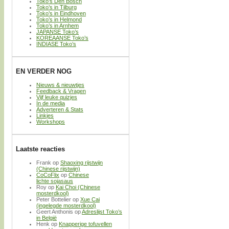
Toko’s Den Bosch
Toko’s in Tilburg
Toko’s in Eindhoven
Toko’s in Helmond
Toko’s in Arnhem
JAPANSE Toko’s
KOREAANSE Toko’s
INDIASE Toko’s
EN VERDER NOG
Nieuws & nieuwtjes
Feedback & Vragen
Vijf leuke quizjes
In de media
Adverteren & Stats
Linkjes
Workshops
Laatste reacties
Frank
op
Shaoxing rijstwijn
(Chinese rijstwijn)
CoCoFlix
op
Chinese
lichte sojasaus
Roy
op
Kai Choi (Chinese
mosterdkool)
Peter Bottelier
op
Xue Cai
(ingelegde mosterdkool)
Geert Anthonis
op
Adreslijst Toko’s
in België
Henk
op
Knapperige tofuvellen