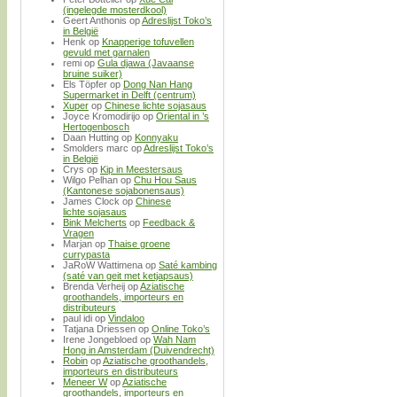
(ingelegde mosterdkool)
Geert Anthonis
op
Adreslijst Toko’s
in België
Henk
op
Knapperige tofuvellen
gevuld met garnalen
remi
op
Gula djawa (Javaanse
bruine suiker)
Els Töpfer
op
Dong Nan Hang
Supermarket in Delft (centrum)
Xuper
op
Chinese lichte sojasaus
Joyce Kromodirijo
op
Oriental in ’s
Hertogenbosch
Daan Hutting
op
Konnyaku
Smolders marc
op
Adreslijst Toko’s
in België
Crys
op
Kip in Meestersaus
Wilgo Pelhan
op
Chu Hou Saus
(Kantonese sojabonensaus)
James Clock
op
Chinese
lichte sojasaus
Bink Melcherts
op
Feedback &
Vragen
Marjan
op
Thaise groene
currypasta
JaRoW Wattimena
op
Saté kambing
(saté van geit met ketjapsaus)
Brenda Verheij
op
Aziatische
groothandels, importeurs en
distributeurs
paul idi
op
Vindaloo
Tatjana Driessen
op
Online Toko’s
Irene Jongebloed
op
Wah Nam
Hong in Amsterdam (Duivendrecht)
Robin
op
Aziatische groothandels,
importeurs en distributeurs
Meneer W
op
Aziatische
groothandels, importeurs en