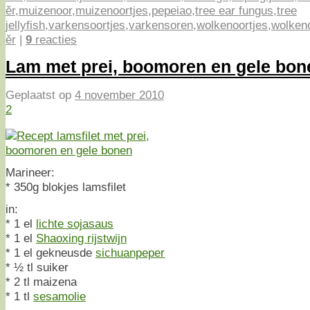
ěr
,
muizenoor
,
muizenoortjes
,
pepeiao
,
tree ear fungus
,
tree
jellyfish
,
varkensoortjes
,
varkensoren
,
wolkenoortjes
,
wolken
ěr
|
9
reacties
Lam met prei, boomoren en gele bo
Geplaatst op
4 november 2010
2
Marineer:
* 350g blokjes lamsfilet
in:
* 1 el
lichte sojasaus
* 1 el
Shaoxing rijstwijn
* 1 el gekneusde
sichuanpeper
* ½ tl suiker
* 2 tl maizena
* 1 tl
sesamolie