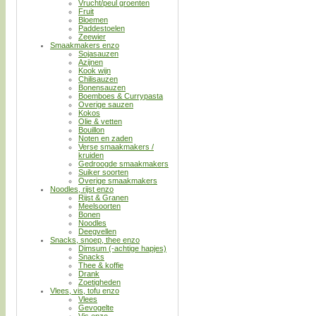
Vrucht/peul groenten
Fruit
Bloemen
Paddestoelen
Zeewier
Smaakmakers enzo
Sojasauzen
Azijnen
Kook wijn
Chilisauzen
Bonensauzen
Boemboes & Currypasta
Overige sauzen
Kokos
Olie & vetten
Bouillon
Noten en zaden
Verse smaakmakers /
kruiden
Gedroogde smaakmakers
Suiker soorten
Overige smaakmakers
Noodles, rijst enzo
Rijst & Granen
Meelsoorten
Bonen
Noodles
Deegvellen
Snacks, snoep, thee enzo
Dimsum (-achtige hapjes)
Snacks
Thee & koffie
Drank
Zoetigheden
Vlees, vis, tofu enzo
Vlees
Gevogelte