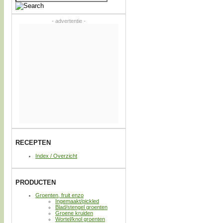
naar:
- advertentie -
RECEPTEN
Index / Overzicht
PRODUCTEN
Groenten, fruit enzo
Ingemaakt/pickled
Blad/stengel groenten
Groene kruiden
Wortel/knol groenten