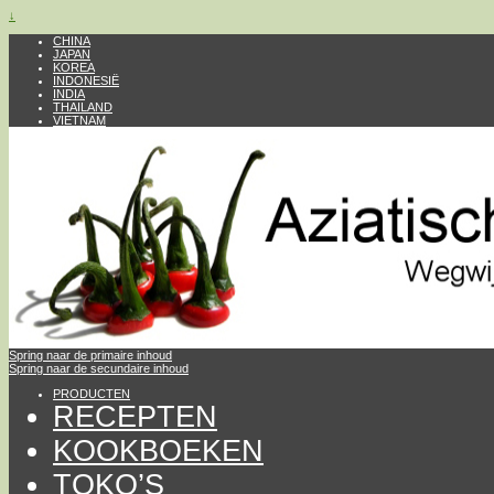
↓
CHINA
JAPAN
KOREA
INDONESIË
INDIA
THAILAND
VIETNAM
Spring naar de primaire inhoud
Spring naar de secundaire inhoud
PRODUCTEN
RECEPTEN
KOOKBOEKEN
TOKO’S