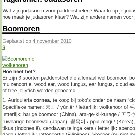
Wat zijn judasoren voor paddenstoelen? Waar koop je juda
hoe maak je judasoren klaar? Wat zijn andere namen voor
Boomoren
Geplaatst op
4 november 2010
9
Hoe heet het?
Er zijn 3 soorten paddenstoel die allemaal wel boomoor, b
muizenoortje, wood ear, wood fungus, ear fungus, cloud ea
of tree jellyfish worden genoemd.
1. Auricularia
cornea
, te koop bij toko’s onder de naam “cl
Specifieke namen: 云耳 / yún’ěr / letterlijk: wolkenoor of
letterlijk: harige boomoor (China), ara-ge-ki-kurage / ア
ruwharige boomkwal (Japan), 뿔목이 / ppul-mogi / (Korea),
tikus (Indonesië), cendawan telinga kera / letterlijk: apeno
daga / letterlijk: rattenoortje (Filipijnen). Vroeger (nu niet