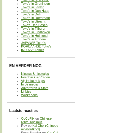
Toko’s in Groningen
Toko’s in Leiden
Toko’s in Den Haag
Toko’s in Delft
Toko’s in Rotterdam
Toko’s in Utrecht
Toko’s Den Bosch
Toko’s in Tilburg
Toko’s in Eindhoven
Toko’s in Helmond
Toko’s in Arnhem
JAPANSE Toko’s
KOREAANSE Toko’s
INDIASE Toko’s
EN VERDER NOG
Nieuws & nieuwtjes
Feedback & Vragen
Vijf leuke quizjes
In de media
Adverteren & Stats
Linkjes
Workshops
Laatste reacties
CoCoFlix
op
Chinese
lichte sojasaus
Roy
op
Kai Choi (Chinese
mosterdkool)
Peter Bottelier
op
Xue Cai