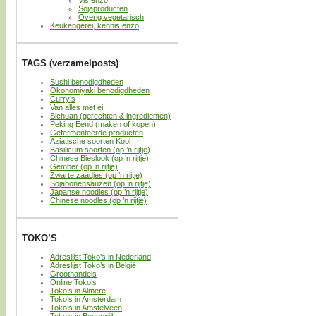
Vis enzo
Sojaproducten
Overig vegetarisch
Keukengerei, kennis enzo
TAGS (verzamelposts)
Sushi benodigdheden
Okonomiyaki benodigdheden
Curry’s
Van alles met ei
Sichuan (gerechten & ingredienten)
Peking Eend (maken of kopen)
Gefermenteerde producten
Aziatische soorten Kool
Basilicum soorten (op ’n rijtje)
Chinese Bieslook (op ’n rijtje)
Gember (op ’n rijtje)
Zwarte zaadjes (op ’n rijtje)
Sojabonensauzen (op ’n rijtje)
Japanse noodles (op ’n rijtje)
Chinese noodles (op ’n rijtje)
TOKO’S
Adreslijst Toko’s in Nederland
Adreslijst Toko’s in België
Groothandels
Online Toko’s
Toko’s in Almere
Toko’s in Amsterdam
Toko’s in Amstelveen
Toko’s in Beverwijk