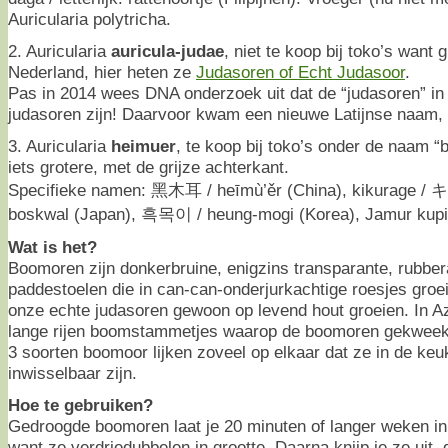
Auricularia polytricha.
2. Auricularia
auricula-judae
, niet te koop bij toko’s want g
Nederland, hier heten ze
Judasoren of Echt Judasoor
.
Pas in 2014 wees DNA onderzoek uit dat de “judasoren” in
judasoren zijn! Daarvoor kwam een nieuwe Latijnse naam, 
3. Auricularia
heimuer
, te koop bij toko’s onder de naam “b
iets grotere, met de grijze achterkant.
Specifieke namen: 黑木耳 / heīmù’ěr (China), kikurage / キ
boskwal (Japan), 흑목이 / heung-mogi (Korea), Jamur kupi
Wat is het?
Boomoren zijn donkerbruine, enigzins transparante, rubber
paddestoelen die in can-can-onderjurkachtige roesjes groe
onze echte judasoren gewoon op levend hout groeien. In Az
lange rijen boomstammetjes waarop de boomoren gekweekt
3 soorten boomoor lijken zoveel op elkaar dat ze in de keu
inwisselbaar zijn.
Hoe te gebruiken?
Gedroogde boomoren laat je 20 minuten of langer weken in
want ze verdriedubbelen in grootte. Daarna knijp je ze uit, 