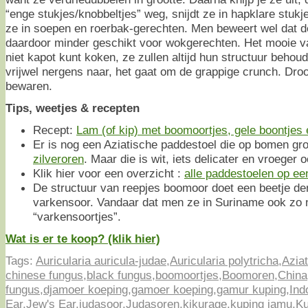
“enge stukjes/knobbeltjes” weg, snijdt ze in hapklare stukj
ze in soepen en roerbak-gerechten. Men beweert wel dat de
daardoor minder geschikt voor wokgerechten. Het mooie v
niet kapot kunt koken, ze zullen altijd hun structuur beho
vrijwel nergens naar, het gaat om de grappige crunch. Dro
bewaren.
Tips, weetjes & recepten
Recept:
Lam (of kip) met boomoortjes, gele boontjes 
Er is nog een Aziatische paddestoel die op bomen groei
zilveroren
. Maar die is wit, iets delicater en vroeger 
Klik hier voor een overzicht :
alle paddestoelen op een 
De structuur van reepjes boomoor doet een beetje de
varkensoor. Vandaar dat men ze in Suriname ook zo 
“varkensoortjes”.
Wat is er te koop? (klik hier)
Tags:
Auricularia auricula-judae
,
Auricularia polytricha
,
Azia
chinese fungus
,
black fungus
,
boomoortjes
,
Boomoren
,
China
fungus
,
djamoer koeping
,
gamoer koeping
,
gamur kuping
,
Ind
Ear
,
Jew's Ear
,
judasoor
,
Judasoren
,
kikurage
,
kuping jamu
,
Ku