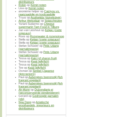
distributeurs
Robin
op
Kemiri noten
Lisa
op
Kemiri noten
anonieme helper
op
Caiziyou vs.
raapzaadolie en koolzaadolie
Truus
op
Asafoetida (duivelsdrek)
Arthur Wetselaar
op
Sojascheuten
Yuriani Sudarmo
op
Chinese
supermarkt Tam Food in Tilburg
Jan van Lieshout
op
Ketjap (zoete
sojasaus)
Roos
op
Rozenwater & rozensiroop
Stella
op
Ketjap (zoete sojasaus)
Stella
op
Ketjap (zoete sojasaus)
Stefan Schuwer
op
Petis Udang
(garnalenpasta)
Stefan Schuwer
op
Petis Udang
(garnalenpasta)
Tessa
op
Kaki (of sharon fruit)
Tessa
op
Kwal (jellyfish)
Tessa
op
Kwal (jellyfish)
Tee
op
Kwal (jellyfish)
Osman
op
Senbei (Japanse
rijstcrackers)
Paul
op
Aubergines boerenstijl (fish
fragrant eggplant)
Paul
op
Aubergines boerenstijl (fish
fragrant eggplant)
Ah Munn
op
Duizendjarig ei
(geconserveerde eendeneieren)
Gerard
op
Gedroogde garnalen
(ebi)
Nga Dang
op
Aziatische
groothandels, importeurs en
distributeurs