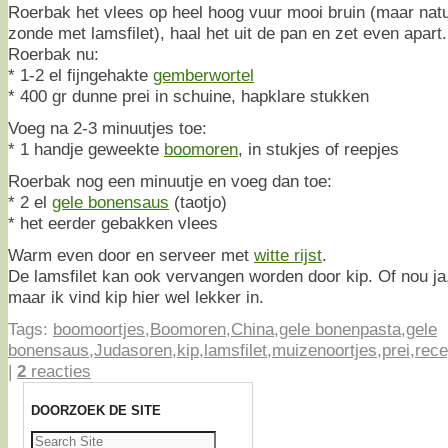
Roerbak het vlees op heel hoog vuur mooi bruin (maar natuur
zonde met lamsfilet), haal het uit de pan en zet even apart.
Roerbak nu:
* 1-2 el fijngehakte
gemberwortel
* 400 gr dunne prei in schuine, hapklare stukken
Voeg na 2-3 minuutjes toe:
* 1 handje geweekte
boomoren
, in stukjes of reepjes
Roerbak nog een minuutje en voeg dan toe:
* 2 el
gele bonensaus
(taotjo)
* het eerder gebakken vlees
Warm even door en serveer met
witte rijst
.
De lamsfilet kan ook vervangen worden door kip. Of nou ja, w
maar ik vind kip hier wel lekker in.
Tags:
boomoortjes
,
Boomoren
,
China
,
gele bonenpasta
,
gele
bonensaus
,
Judasoren
,
kip
,
lamsfilet
,
muizenoortjes
,
prei
,
rece
|
2
reacties
DOORZOEK DE SITE
Zoeken