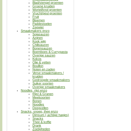
Blad/stengel groenten
Groene kruiden
Wortel/knol groenten
Vrucht/peul groenten
Fruit
Bloemen
Paddestoelen
Zeewier
Smaakmakers enzo
Sojasauzen
Azijnen
Kook wijn
Chilisauzen
Bonensauzen
Boemboes & Currypasta
Overige sauzen
Kokos
Olie & vetten
Bouillon
Noten en zaden
Verse smaakmakers /
kruiden
Gedroogde smaakmakers
Suiker soorten
Overige smaakmakers
Noodles, rijst enzo
Rijst & Granen
Meelsoorten
Bonen
Noodles
Deegvellen
Snacks, snoep, thee enzo
Dimsum (-achtige hapjes)
Snacks
Thee & koffie
Drank
Zoetigheden