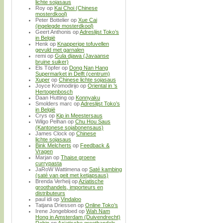
lichte sojasaus
Roy
op
Kai Choi (Chinese
mosterdkool)
Peter Bottelier
op
Xue Cai
(ingelegde mosterdkool)
Geert Anthonis
op
Adreslijst Toko’s
in België
Henk
op
Knapperige tofuvellen
gevuld met garnalen
remi
op
Gula djawa (Javaanse
bruine suiker)
Els Töpfer
op
Dong Nan Hang
Supermarket in Delft (centrum)
Xuper
op
Chinese lichte sojasaus
Joyce Kromodirijo
op
Oriental in ’s
Hertogenbosch
Daan Hutting
op
Konnyaku
Smolders marc
op
Adreslijst Toko’s
in België
Crys
op
Kip in Meestersaus
Wilgo Pelhan
op
Chu Hou Saus
(Kantonese sojabonensaus)
James Clock
op
Chinese
lichte sojasaus
Bink Melcherts
op
Feedback &
Vragen
Marjan
op
Thaise groene
currypasta
JaRoW Wattimena
op
Saté kambing
(saté van geit met ketjapsaus)
Brenda Verheij
op
Aziatische
groothandels, importeurs en
distributeurs
paul idi
op
Vindaloo
Tatjana Driessen
op
Online Toko’s
Irene Jongebloed
op
Wah Nam
Hong in Amsterdam (Duivendrecht)
Robin
op
Aziatische groothandels,