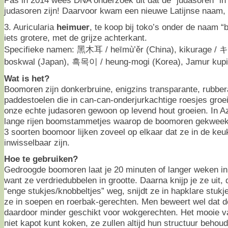
judasoren zijn! Daarvoor kwam een nieuwe Latijnse naam, 
3. Auricularia
heimuer
, te koop bij toko’s onder de naam “b
iets grotere, met de grijze achterkant.
Specifieke namen: 黑木耳 / heīmù’ěr (China), kikurage / キ
boskwal (Japan), 흑목이 / heung-mogi (Korea), Jamur kupi
Wat is het?
Boomoren zijn donkerbruine, enigzins transparante, rubber
paddestoelen die in can-can-onderjurkachtige roesjes groe
onze echte judasoren gewoon op levend hout groeien. In Az
lange rijen boomstammetjes waarop de boomoren gekweekt
3 soorten boomoor lijken zoveel op elkaar dat ze in de keu
inwisselbaar zijn.
Hoe te gebruiken?
Gedroogde boomoren laat je 20 minuten of langer weken in
want ze verdriedubbelen in grootte. Daarna knijp je ze uit, 
“enge stukjes/knobbeltjes” weg, snijdt ze in hapklare stukj
ze in soepen en roerbak-gerechten. Men beweert wel dat de
daardoor minder geschikt voor wokgerechten. Het mooie v
niet kapot kunt koken, ze zullen altijd hun structuur beho