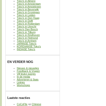
Toko’s in Almere
Toko’s in Amsterdam
Toko’s in Amstelveen
Toko’s in Beverwijk
Toko’s in Groningen
Toko’s in Leiden
Toko’s in Den Haag
Toko’s in Delft
Toko’s in Rotterdam
Toko’s in Utrecht
Toko’s Den Bosch
Toko’s in Tilburg
Toko’s in Eindhoven
Toko’s in Helmond
Toko’s in Arnhem
JAPANSE Toko’s
KOREAANSE Toko’s
INDIASE Toko’s
EN VERDER NOG
Nieuws & nieuwtjes
Feedback & Vragen
Vijf leuke quizjes
In de media
Adverteren & Stats
Linkjes
Workshops
Laatste reacties
CoCoFlix
op
Chinese