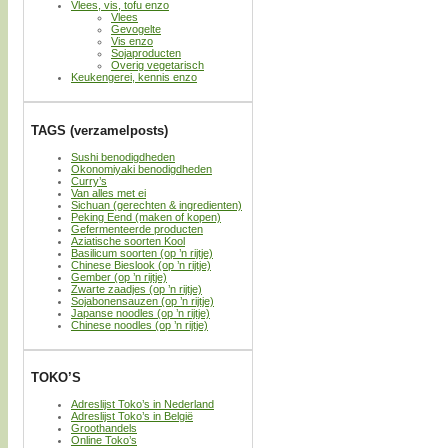
Vlees, vis, tofu enzo
Vlees
Gevogelte
Vis enzo
Sojaproducten
Overig vegetarisch
Keukengerei, kennis enzo
TAGS (verzamelposts)
Sushi benodigdheden
Okonomiyaki benodigdheden
Curry’s
Van alles met ei
Sichuan (gerechten & ingredienten)
Peking Eend (maken of kopen)
Gefermenteerde producten
Aziatische soorten Kool
Basilicum soorten (op ’n rijtje)
Chinese Bieslook (op ’n rijtje)
Gember (op ’n rijtje)
Zwarte zaadjes (op ’n rijtje)
Sojabonensauzen (op ’n rijtje)
Japanse noodles (op ’n rijtje)
Chinese noodles (op ’n rijtje)
TOKO’S
Adreslijst Toko’s in Nederland
Adreslijst Toko’s in België
Groothandels
Online Toko’s