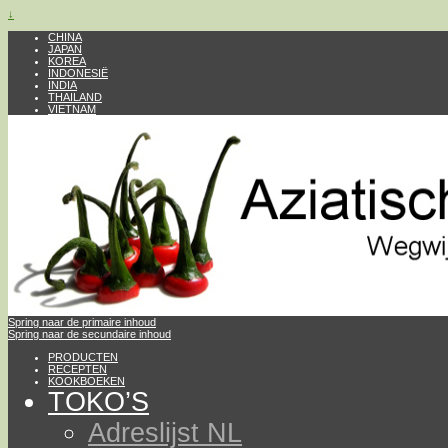
↓
CHINA
JAPAN
KOREA
INDONESIË
INDIA
THAILAND
VIETNAM
Spring naar de primaire inhoud
Spring naar de secundaire inhoud
PRODUCTEN
RECEPTEN
KOOKBOEKEN
TOKO’S
Adreslijst NL