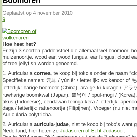
Boomoren
Geplaatst op
4 november 2010
9
Hoe heet het?
Er zijn 3 soorten paddenstoel die allemaal wel boomoor, b
muizenoortje, wood ear, wood fungus, ear fungus, cloud ea
of tree jellyfish worden genoemd.
1. Auricularia
cornea
, te koop bij toko’s onder de naam “cl
Specifieke namen: 云耳 / yún’ěr / letterlijk: wolkenoor of
letterlijk: harige boomoor (China), ara-ge-ki-kurage / ア
ruwharige boomkwal (Japan), 뿔목이 / ppul-mogi / (Korea),
tikus (Indonesië), cendawan telinga kera / letterlijk: apeno
daga / letterlijk: rattenoortje (Filipijnen). Vroeger (nu niet
Auricularia polytricha.
2. Auricularia
auricula-judae
, niet te koop bij toko’s want g
Nederland, hier heten ze
Judasoren of Echt Judasoor
.
Pas in 2014 wees DNA onderzoek uit dat de “judasoren” in