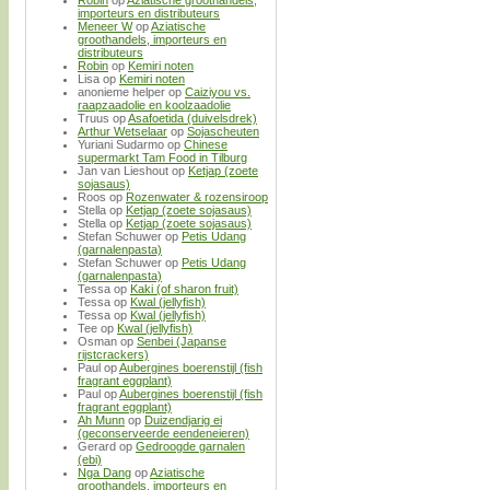
importeurs en distributeurs
Meneer W
op
Aziatische
groothandels, importeurs en
distributeurs
Robin
op
Kemiri noten
Lisa
op
Kemiri noten
anonieme helper
op
Caiziyou vs.
raapzaadolie en koolzaadolie
Truus
op
Asafoetida (duivelsdrek)
Arthur Wetselaar
op
Sojascheuten
Yuriani Sudarmo
op
Chinese
supermarkt Tam Food in Tilburg
Jan van Lieshout
op
Ketjap (zoete
sojasaus)
Roos
op
Rozenwater & rozensiroop
Stella
op
Ketjap (zoete sojasaus)
Stella
op
Ketjap (zoete sojasaus)
Stefan Schuwer
op
Petis Udang
(garnalenpasta)
Stefan Schuwer
op
Petis Udang
(garnalenpasta)
Tessa
op
Kaki (of sharon fruit)
Tessa
op
Kwal (jellyfish)
Tessa
op
Kwal (jellyfish)
Tee
op
Kwal (jellyfish)
Osman
op
Senbei (Japanse
rijstcrackers)
Paul
op
Aubergines boerenstijl (fish
fragrant eggplant)
Paul
op
Aubergines boerenstijl (fish
fragrant eggplant)
Ah Munn
op
Duizendjarig ei
(geconserveerde eendeneieren)
Gerard
op
Gedroogde garnalen
(ebi)
Nga Dang
op
Aziatische
groothandels, importeurs en