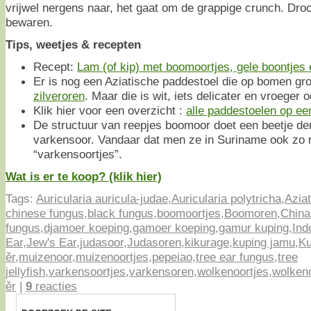
vrijwel nergens naar, het gaat om de grappige crunch. Dro
bewaren.
Tips, weetjes & recepten
Recept:
Lam (of kip) met boomoortjes, gele boontjes 
Er is nog een Aziatische paddestoel die op bomen groei
zilveroren
. Maar die is wit, iets delicater en vroeger 
Klik hier voor een overzicht :
alle paddestoelen op een 
De structuur van reepjes boomoor doet een beetje de
varkensoor. Vandaar dat men ze in Suriname ook zo 
“varkensoortjes”.
Wat is er te koop? (klik hier)
Tags:
Auricularia auricula-judae
,
Auricularia polytricha
,
Azia
chinese fungus
,
black fungus
,
boomoortjes
,
Boomoren
,
China
fungus
,
djamoer koeping
,
gamoer koeping
,
gamur kuping
,
Ind
Ear
,
Jew's Ear
,
judasoor
,
Judasoren
,
kikurage
,
kuping jamu
,
Ku
ěr
,
muizenoor
,
muizenoortjes
,
pepeiao
,
tree ear fungus
,
tree
jellyfish
,
varkensoortjes
,
varkensoren
,
wolkenoortjes
,
wolken
ěr
|
9
reacties