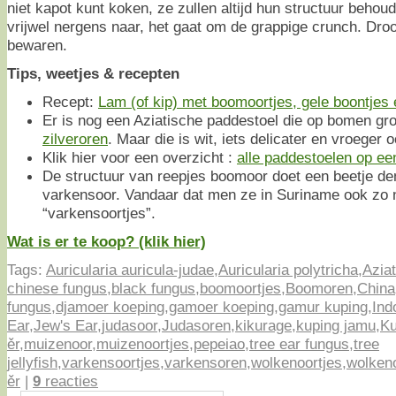
niet kapot kunt koken, ze zullen altijd hun structuur beho
vrijwel nergens naar, het gaat om de grappige crunch. Dro
bewaren.
Tips, weetjes & recepten
Recept:
Lam (of kip) met boomoortjes, gele boontjes 
Er is nog een Aziatische paddestoel die op bomen groei
zilveroren
. Maar die is wit, iets delicater en vroeger 
Klik hier voor een overzicht :
alle paddestoelen op een 
De structuur van reepjes boomoor doet een beetje de
varkensoor. Vandaar dat men ze in Suriname ook zo 
“varkensoortjes”.
Wat is er te koop? (klik hier)
Tags:
Auricularia auricula-judae
,
Auricularia polytricha
,
Azia
chinese fungus
,
black fungus
,
boomoortjes
,
Boomoren
,
China
fungus
,
djamoer koeping
,
gamoer koeping
,
gamur kuping
,
Ind
Ear
,
Jew's Ear
,
judasoor
,
Judasoren
,
kikurage
,
kuping jamu
,
Ku
ěr
,
muizenoor
,
muizenoortjes
,
pepeiao
,
tree ear fungus
,
tree
jellyfish
,
varkensoortjes
,
varkensoren
,
wolkenoortjes
,
wolken
ěr
|
9
reacties