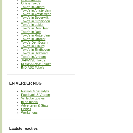
Online Toko’s
Toko’s in Almere
Toko’s in Amsterdam
Toko’s in Amstelveen
Toko’s in Beverwijk
Toko’s in Groningen
Toko’s in Leiden
Toko’s in Den Haag
Toko’s in Delft
Toko’s in Rotterdam
Toko’s in Utrecht
Toko’s Den Bosch
Toko’s in Tilburg
Toko’s in Eindhoven
Toko’s in Helmond
Toko’s in Arnhem
JAPANSE Toko’s
KOREAANSE Toko’s
INDIASE Toko’s
EN VERDER NOG
Nieuws & nieuwtjes
Feedback & Vragen
Vijf leuke quizjes
In de media
Adverteren & Stats
Linkjes
Workshops
Laatste reacties