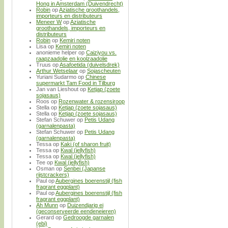
Hong in Amsterdam (Duivendrecht)
Robin
op
Aziatische groothandels,
importeurs en distributeurs
Meneer W
op
Aziatische
groothandels, importeurs en
distributeurs
Robin
op
Kemiri noten
Lisa
op
Kemiri noten
anonieme helper
op
Caiziyou vs.
raapzaadolie en koolzaadolie
Truus
op
Asafoetida (duivelsdrek)
Arthur Wetselaar
op
Sojascheuten
Yuriani Sudarmo
op
Chinese
supermarkt Tam Food in Tilburg
Jan van Lieshout
op
Ketjap (zoete
sojasaus)
Roos
op
Rozenwater & rozensiroop
Stella
op
Ketjap (zoete sojasaus)
Stella
op
Ketjap (zoete sojasaus)
Stefan Schuwer
op
Petis Udang
(garnalenpasta)
Stefan Schuwer
op
Petis Udang
(garnalenpasta)
Tessa
op
Kaki (of sharon fruit)
Tessa
op
Kwal (jellyfish)
Tessa
op
Kwal (jellyfish)
Tee
op
Kwal (jellyfish)
Osman
op
Senbei (Japanse
rijstcrackers)
Paul
op
Aubergines boerenstijl (fish
fragrant eggplant)
Paul
op
Aubergines boerenstijl (fish
fragrant eggplant)
Ah Munn
op
Duizendjarig ei
(geconserveerde eendeneieren)
Gerard
op
Gedroogde garnalen
(ebi)