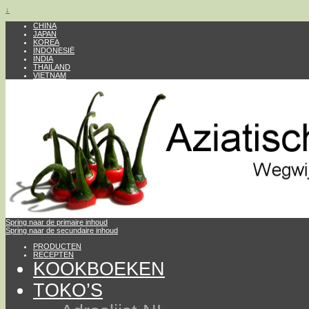
↓
CHINA
JAPAN
KOREA
INDONESIË
INDIA
THAILAND
VIETNAM
Spring naar de primaire inhoud
Spring naar de secundaire inhoud
PRODUCTEN
RECEPTEN
KOOKBOEKEN
TOKO’S