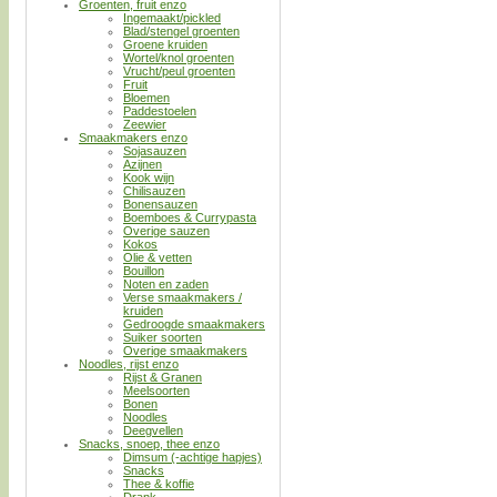
Groenten, fruit enzo
Ingemaakt/pickled
Blad/stengel groenten
Groene kruiden
Wortel/knol groenten
Vrucht/peul groenten
Fruit
Bloemen
Paddestoelen
Zeewier
Smaakmakers enzo
Sojasauzen
Azijnen
Kook wijn
Chilisauzen
Bonensauzen
Boemboes & Currypasta
Overige sauzen
Kokos
Olie & vetten
Bouillon
Noten en zaden
Verse smaakmakers /
kruiden
Gedroogde smaakmakers
Suiker soorten
Overige smaakmakers
Noodles, rijst enzo
Rijst & Granen
Meelsoorten
Bonen
Noodles
Deegvellen
Snacks, snoep, thee enzo
Dimsum (-achtige hapjes)
Snacks
Thee & koffie
Drank