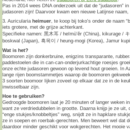
Pas in 2014 wees DNA onderzoek uit dat de “judasoren” in
judasoren zijn! Daarvoor kwam een nieuwe Latijnse naam, 
3. Auricularia
heimuer
, te koop bij toko’s onder de naam “b
iets grotere, met de grijze achterkant.
Specifieke namen: 黑木耳 / heīmù’ěr (China), kikurage / キ
boskwal (Japan), 흑목이 / heung-mogi (Korea), Jamur kupi
Wat is het?
Boomoren zijn donkerbruine, enigzins transparante, rubber
paddestoelen die in can-can-onderjurkachtige roesjes groe
onze echte judasoren gewoon op levend hout groeien. In Az
lange rijen boomstammetjes waarop de boomoren gekweekt
3 soorten boomoor lijken zoveel op elkaar dat ze in de keu
inwisselbaar zijn.
Hoe te gebruiken?
Gedroogde boomoren laat je 20 minuten of langer weken in
want ze verdriedubbelen in grootte. Daarna knijp je ze uit, 
“enge stukjes/knobbeltjes” weg, snijdt ze in hapklare stukj
ze in soepen en roerbak-gerechten. Men beweert wel dat de
daardoor minder geschikt voor wokgerechten. Het mooie v