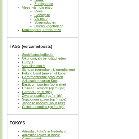
Zoetigheden
Vlees, vis, tofu enzo
Vlees
Gevogelte
Vis enzo
Sojaproducten
Overig vegetarisch
Keukengerei, kennis enzo
TAGS (verzamelposts)
Sushi benodigdheden
Okonomiyaki benodigdheden
Curry’s
Van alles met ei
Sichuan (gerechten & ingredienten)
Peking Eend (maken of kopen)
Gefermenteerde producten
Aziatische soorten Kool
Basilicum soorten (op ’n rijtje)
Chinese Bieslook (op ’n rijtje)
Gember (op ’n rijtje)
Zwarte zaadjes (op ’n rijtje)
Sojabonensauzen (op ’n rijtje)
Japanse noodles (op ’n rijtje)
Chinese noodles (op ’n rijtje)
TOKO’S
Adreslijst Toko’s in Nederland
Adreslijst Toko’s in België
Groothandels