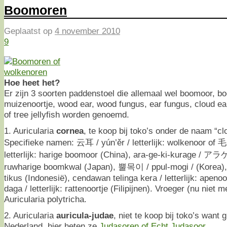
Boomoren
Geplaatst op
4 november 2010
9
Hoe heet het?
Er zijn 3 soorten paddenstoel die allemaal wel boomoor, b
muizenoortje, wood ear, wood fungus, ear fungus, cloud ea
of tree jellyfish worden genoemd.
1. Auricularia
cornea
, te koop bij toko’s onder de naam “cl
Specifieke namen: 云耳 / yún’ěr / letterlijk: wolkenoor of
letterlijk: harige boomoor (China), ara-ge-ki-kurage / ア
ruwharige boomkwal (Japan), 뿔목이 / ppul-mogi / (Korea),
tikus (Indonesië), cendawan telinga kera / letterlijk: apeno
daga / letterlijk: rattenoortje (Filipijnen). Vroeger (nu niet
Auricularia polytricha.
2. Auricularia
auricula-judae
, niet te koop bij toko’s want g
Nederland, hier heten ze
Judasoren of Echt Judasoor
.