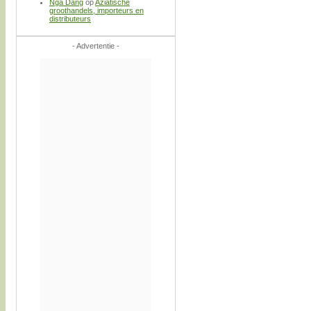
Nga Dang
op
Aziatische
groothandels, importeurs en
distributeurs
- Advertentie -