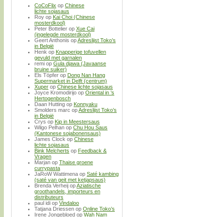
CoCoFlix
op
Chinese
lichte sojasaus
Roy
op
Kai Choi (Chinese
mosterdkool)
Peter Bottelier
op
Xue Cai
(ingelegde mosterdkool)
Geert Anthonis
op
Adreslijst Toko’s
in België
Henk
op
Knapperige tofuvellen
gevuld met garnalen
remi
op
Gula djawa (Javaanse
bruine suiker)
Els Töpfer
op
Dong Nan Hang
Supermarket in Delft (centrum)
Xuper
op
Chinese lichte sojasaus
Joyce Kromodirijo
op
Oriental in ’s
Hertogenbosch
Daan Hutting
op
Konnyaku
Smolders marc
op
Adreslijst Toko’s
in België
Crys
op
Kip in Meestersaus
Wilgo Pelhan
op
Chu Hou Saus
(Kantonese sojabonensaus)
James Clock
op
Chinese
lichte sojasaus
Bink Melcherts
op
Feedback &
Vragen
Marjan
op
Thaise groene
currypasta
JaRoW Wattimena
op
Saté kambing
(saté van geit met ketjapsaus)
Brenda Verheij
op
Aziatische
groothandels, importeurs en
distributeurs
paul idi
op
Vindaloo
Tatjana Driessen
op
Online Toko’s
Irene Jongebloed
op
Wah Nam