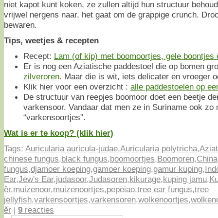
niet kapot kunt koken, ze zullen altijd hun structuur beho
vrijwel nergens naar, het gaat om de grappige crunch. Dro
bewaren.
Tips, weetjes & recepten
Recept:
Lam (of kip) met boomoortjes, gele boontjes 
Er is nog een Aziatische paddestoel die op bomen groei
zilveroren
. Maar die is wit, iets delicater en vroeger 
Klik hier voor een overzicht :
alle paddestoelen op een 
De structuur van reepjes boomoor doet een beetje de
varkensoor. Vandaar dat men ze in Suriname ook zo 
“varkensoortjes”.
Wat is er te koop? (klik hier)
Tags:
Auricularia auricula-judae
,
Auricularia polytricha
,
Azia
chinese fungus
,
black fungus
,
boomoortjes
,
Boomoren
,
China
fungus
,
djamoer koeping
,
gamoer koeping
,
gamur kuping
,
Ind
Ear
,
Jew's Ear
,
judasoor
,
Judasoren
,
kikurage
,
kuping jamu
,
Ku
ěr
,
muizenoor
,
muizenoortjes
,
pepeiao
,
tree ear fungus
,
tree
jellyfish
,
varkensoortjes
,
varkensoren
,
wolkenoortjes
,
wolken
ěr
|
9
reacties