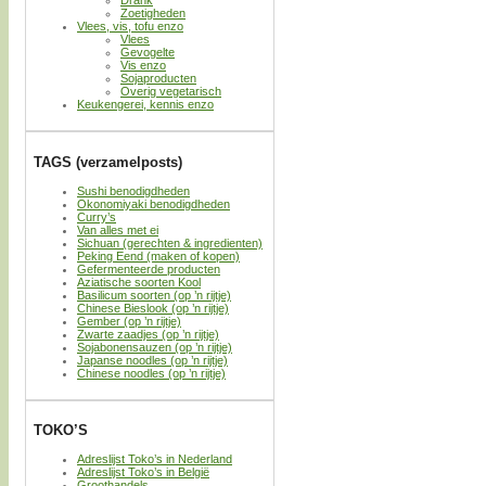
Zoetigheden
Vlees, vis, tofu enzo
Vlees
Gevogelte
Vis enzo
Sojaproducten
Overig vegetarisch
Keukengerei, kennis enzo
TAGS (verzamelposts)
Sushi benodigdheden
Okonomiyaki benodigdheden
Curry’s
Van alles met ei
Sichuan (gerechten & ingredienten)
Peking Eend (maken of kopen)
Gefermenteerde producten
Aziatische soorten Kool
Basilicum soorten (op ’n rijtje)
Chinese Bieslook (op ’n rijtje)
Gember (op ’n rijtje)
Zwarte zaadjes (op ’n rijtje)
Sojabonensauzen (op ’n rijtje)
Japanse noodles (op ’n rijtje)
Chinese noodles (op ’n rijtje)
TOKO’S
Adreslijst Toko’s in Nederland
Adreslijst Toko’s in België
Groothandels