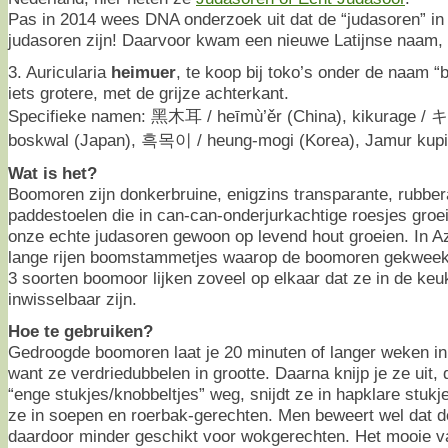
Pas in 2014 wees DNA onderzoek uit dat de “judasoren” in
judasoren zijn! Daarvoor kwam een nieuwe Latijnse naam, 
3. Auricularia
heimuer
, te koop bij toko’s onder de naam “b
iets grotere, met de grijze achterkant.
Specifieke namen: 黑木耳 / heīmù’ěr (China), kikurage / キ
boskwal (Japan), 흑목이 / heung-mogi (Korea), Jamur kupi
Wat is het?
Boomoren zijn donkerbruine, enigzins transparante, rubber
paddestoelen die in can-can-onderjurkachtige roesjes groe
onze echte judasoren gewoon op levend hout groeien. In Az
lange rijen boomstammetjes waarop de boomoren gekweekt
3 soorten boomoor lijken zoveel op elkaar dat ze in de keu
inwisselbaar zijn.
Hoe te gebruiken?
Gedroogde boomoren laat je 20 minuten of langer weken in
want ze verdriedubbelen in grootte. Daarna knijp je ze uit, 
“enge stukjes/knobbeltjes” weg, snijdt ze in hapklare stukj
ze in soepen en roerbak-gerechten. Men beweert wel dat de
daardoor minder geschikt voor wokgerechten. Het mooie v