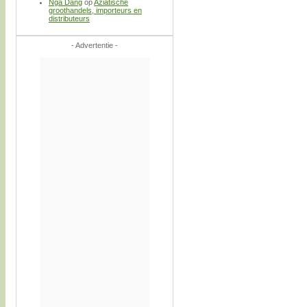
Nga Dang
op
Aziatische
groothandels, importeurs en
distributeurs
- Advertentie -