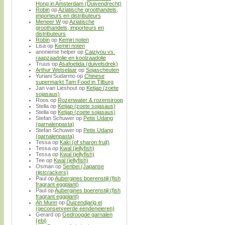
Hong in Amsterdam (Duivendrecht)
Robin
op
Aziatische groothandels,
importeurs en distributeurs
Meneer W
op
Aziatische
groothandels, importeurs en
distributeurs
Robin
op
Kemiri noten
Lisa
op
Kemiri noten
anonieme helper
op
Caiziyou vs.
raapzaadolie en koolzaadolie
Truus
op
Asafoetida (duivelsdrek)
Arthur Wetselaar
op
Sojascheuten
Yuriani Sudarmo
op
Chinese
supermarkt Tam Food in Tilburg
Jan van Lieshout
op
Ketjap (zoete
sojasaus)
Roos
op
Rozenwater & rozensiroop
Stella
op
Ketjap (zoete sojasaus)
Stella
op
Ketjap (zoete sojasaus)
Stefan Schuwer
op
Petis Udang
(garnalenpasta)
Stefan Schuwer
op
Petis Udang
(garnalenpasta)
Tessa
op
Kaki (of sharon fruit)
Tessa
op
Kwal (jellyfish)
Tessa
op
Kwal (jellyfish)
Tee
op
Kwal (jellyfish)
Osman
op
Senbei (Japanse
rijstcrackers)
Paul
op
Aubergines boerenstijl (fish
fragrant eggplant)
Paul
op
Aubergines boerenstijl (fish
fragrant eggplant)
Ah Munn
op
Duizendjarig ei
(geconserveerde eendeneieren)
Gerard
op
Gedroogde garnalen
(ebi)