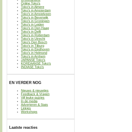
Online Toko’s
Toko’s in Almere
Toko’s in Amsterdam
Toko’s in Amstelveen
Toko’s in Beverwijk
Toko’s in Groningen
Toko’s in Leiden
Toko’s in Den Haag
Toko’s in Delft
Toko’s in Rotterdam
Toko’s in Utrecht
Toko’s Den Bosch
Toko’s in Tilburg
Toko’s in Eindhoven
Toko’s in Helmond
Toko’s in Arnhem
JAPANSE Toko’s
KOREAANSE Toko’s
INDIASE Toko’s
EN VERDER NOG
Nieuws & nieuwtjes
Feedback & Vragen
Vijf leuke quizjes
In de media
Adverteren & Stats
Linkjes
Workshops
Laatste reacties