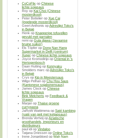
CoCoFlix
op
Chinese
lichte sojasaus
Roy
op
Kai Choi (Chinese
mosterdkool)
Peter Bottelier
op
Xue Cai
(ingelegde mosterdkool)
Geert Anthonis
op
Adreslijst Toko’s
in België
Henk
op
Knapperige tofuvellen
gevuld met garnalen
remi
op
Gula djawa (Javaanse
bruine suiker)
Els Töpfer
op
Dong Nan Hang
Supermarket in Delft (centrum)
Xuper
op
Chinese lichte sojasaus
Joyce Kromodirijo
op
Oriental in ’s
Hertogenbosch
Daan Hutting
op
Konnyaku
Smolders marc
op
Adreslijst Toko’s
in België
Crys
op
Kip in Meestersaus
Wilgo Pelhan
op
Chu Hou Saus
(Kantonese sojabonensaus)
James Clock
op
Chinese
lichte sojasaus
Bink Melcherts
op
Feedback &
Vragen
Marjan
op
Thaise groene
currypasta
JaRoW Wattimena
op
Saté kambing
(saté van geit met ketjapsaus)
Brenda Verheij
op
Aziatische
groothandels, importeurs en
distributeurs
paul idi
op
Vindaloo
Tatjana Driessen
op
Online Toko’s
Irene Jongebloed
op
Wah Nam