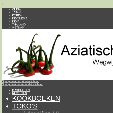
↓
CHINA
JAPAN
KOREA
INDONESIË
INDIA
THAILAND
VIETNAM
Spring naar de primaire inhoud
Spring naar de secundaire inhoud
PRODUCTEN
RECEPTEN
KOOKBOEKEN
TOKO’S