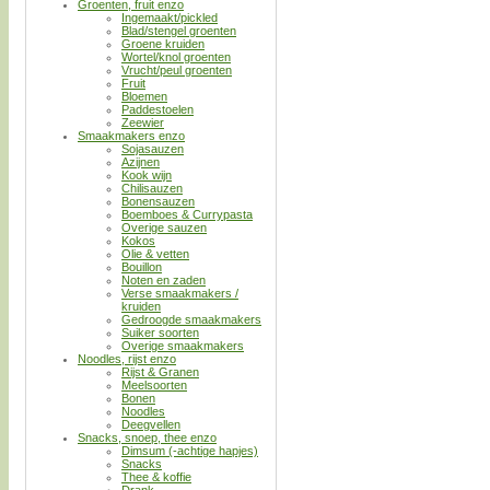
Groenten, fruit enzo
Ingemaakt/pickled
Blad/stengel groenten
Groene kruiden
Wortel/knol groenten
Vrucht/peul groenten
Fruit
Bloemen
Paddestoelen
Zeewier
Smaakmakers enzo
Sojasauzen
Azijnen
Kook wijn
Chilisauzen
Bonensauzen
Boemboes & Currypasta
Overige sauzen
Kokos
Olie & vetten
Bouillon
Noten en zaden
Verse smaakmakers /
kruiden
Gedroogde smaakmakers
Suiker soorten
Overige smaakmakers
Noodles, rijst enzo
Rijst & Granen
Meelsoorten
Bonen
Noodles
Deegvellen
Snacks, snoep, thee enzo
Dimsum (-achtige hapjes)
Snacks
Thee & koffie
Drank