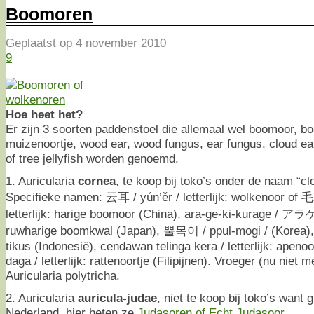
Boomoren
Geplaatst op
4 november 2010
9
Hoe heet het?
Er zijn 3 soorten paddenstoel die allemaal wel boomoor, b
muizenoortje, wood ear, wood fungus, ear fungus, cloud ea
of tree jellyfish worden genoemd.
1. Auricularia
cornea
, te koop bij toko’s onder de naam “cl
Specifieke namen: 云耳 / yún’ěr / letterlijk: wolkenoor of
letterlijk: harige boomoor (China), ara-ge-ki-kurage / ア
ruwharige boomkwal (Japan), 뿔목이 / ppul-mogi / (Korea),
tikus (Indonesië), cendawan telinga kera / letterlijk: apeno
daga / letterlijk: rattenoortje (Filipijnen). Vroeger (nu niet
Auricularia polytricha.
2. Auricularia
auricula-judae
, niet te koop bij toko’s want g
Nederland, hier heten ze
Judasoren of Echt Judasoor
.