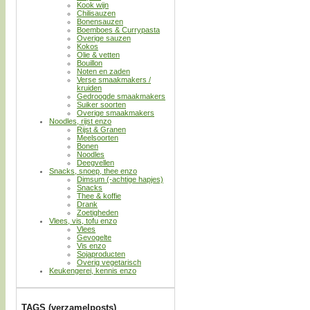
Kook wijn
Chilisauzen
Bonensauzen
Boemboes & Currypasta
Overige sauzen
Kokos
Olie & vetten
Bouillon
Noten en zaden
Verse smaakmakers /
kruiden
Gedroogde smaakmakers
Suiker soorten
Overige smaakmakers
Noodles, rijst enzo
Rijst & Granen
Meelsoorten
Bonen
Noodles
Deegvellen
Snacks, snoep, thee enzo
Dimsum (-achtige hapjes)
Snacks
Thee & koffie
Drank
Zoetigheden
Vlees, vis, tofu enzo
Vlees
Gevogelte
Vis enzo
Sojaproducten
Overig vegetarisch
Keukengerei, kennis enzo
TAGS (verzamelposts)