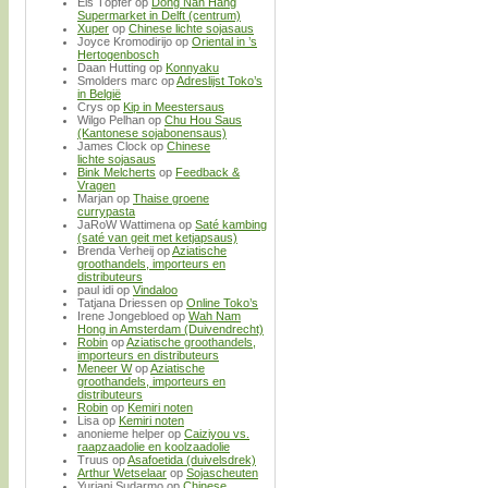
Els Töpfer
op
Dong Nan Hang
Supermarket in Delft (centrum)
Xuper
op
Chinese lichte sojasaus
Joyce Kromodirijo
op
Oriental in ’s
Hertogenbosch
Daan Hutting
op
Konnyaku
Smolders marc
op
Adreslijst Toko’s
in België
Crys
op
Kip in Meestersaus
Wilgo Pelhan
op
Chu Hou Saus
(Kantonese sojabonensaus)
James Clock
op
Chinese
lichte sojasaus
Bink Melcherts
op
Feedback &
Vragen
Marjan
op
Thaise groene
currypasta
JaRoW Wattimena
op
Saté kambing
(saté van geit met ketjapsaus)
Brenda Verheij
op
Aziatische
groothandels, importeurs en
distributeurs
paul idi
op
Vindaloo
Tatjana Driessen
op
Online Toko’s
Irene Jongebloed
op
Wah Nam
Hong in Amsterdam (Duivendrecht)
Robin
op
Aziatische groothandels,
importeurs en distributeurs
Meneer W
op
Aziatische
groothandels, importeurs en
distributeurs
Robin
op
Kemiri noten
Lisa
op
Kemiri noten
anonieme helper
op
Caiziyou vs.
raapzaadolie en koolzaadolie
Truus
op
Asafoetida (duivelsdrek)
Arthur Wetselaar
op
Sojascheuten
Yuriani Sudarmo
op
Chinese