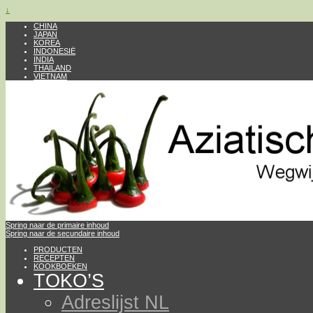
↓
CHINA
JAPAN
KOREA
INDONESIË
INDIA
THAILAND
VIETNAM
Spring naar de primaire inhoud
Spring naar de secundaire inhoud
PRODUCTEN
RECEPTEN
KOOKBOEKEN
TOKO’S
Adreslijst NL