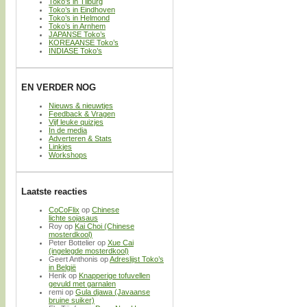
Toko’s in Tilburg
Toko’s in Eindhoven
Toko’s in Helmond
Toko’s in Arnhem
JAPANSE Toko’s
KOREAANSE Toko’s
INDIASE Toko’s
EN VERDER NOG
Nieuws & nieuwtjes
Feedback & Vragen
Vijf leuke quizjes
In de media
Adverteren & Stats
Linkjes
Workshops
Laatste reacties
CoCoFlix
op
Chinese
lichte sojasaus
Roy
op
Kai Choi (Chinese
mosterdkool)
Peter Bottelier
op
Xue Cai
(ingelegde mosterdkool)
Geert Anthonis
op
Adreslijst Toko’s
in België
Henk
op
Knapperige tofuvellen
gevuld met garnalen
remi
op
Gula djawa (Javaanse
bruine suiker)