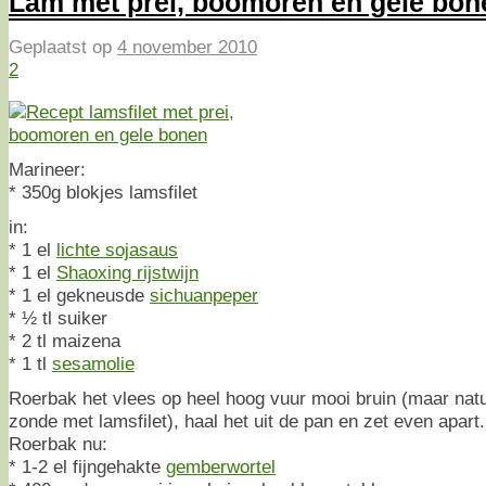
Lam met prei, boomoren en gele bo
Geplaatst op
4 november 2010
2
Marineer:
* 350g blokjes lamsfilet
in:
* 1 el
lichte sojasaus
* 1 el
Shaoxing rijstwijn
* 1 el gekneusde
sichuanpeper
* ½ tl suiker
* 2 tl maizena
* 1 tl
sesamolie
Roerbak het vlees op heel hoog vuur mooi bruin (maar natuur
zonde met lamsfilet), haal het uit de pan en zet even apart.
Roerbak nu:
* 1-2 el fijngehakte
gemberwortel