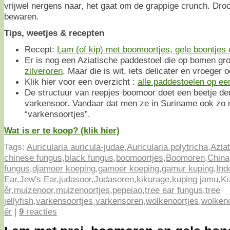
vrijwel nergens naar, het gaat om de grappige crunch. Dro
bewaren.
Tips, weetjes & recepten
Recept:
Lam (of kip) met boomoortjes, gele boontjes 
Er is nog een Aziatische paddestoel die op bomen groei
zilveroren
. Maar die is wit, iets delicater en vroeger 
Klik hier voor een overzicht :
alle paddestoelen op een 
De structuur van reepjes boomoor doet een beetje de
varkensoor. Vandaar dat men ze in Suriname ook zo 
“varkensoortjes”.
Wat is er te koop? (klik hier)
Tags:
Auricularia auricula-judae
,
Auricularia polytricha
,
Azia
chinese fungus
,
black fungus
,
boomoortjes
,
Boomoren
,
China
fungus
,
djamoer koeping
,
gamoer koeping
,
gamur kuping
,
Ind
Ear
,
Jew's Ear
,
judasoor
,
Judasoren
,
kikurage
,
kuping jamu
,
Ku
ěr
,
muizenoor
,
muizenoortjes
,
pepeiao
,
tree ear fungus
,
tree
jellyfish
,
varkensoortjes
,
varkensoren
,
wolkenoortjes
,
wolken
ěr
|
9
reacties