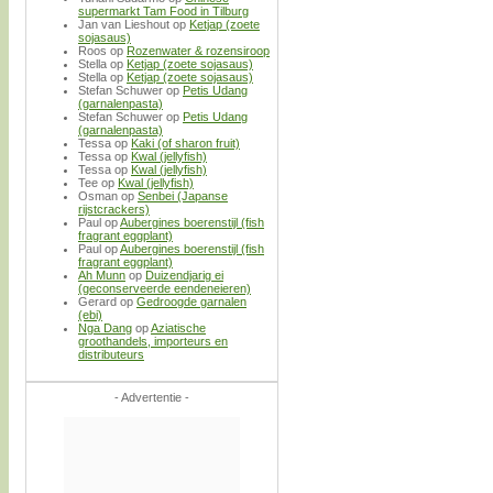
supermarkt Tam Food in Tilburg
Jan van Lieshout
op
Ketjap (zoete
sojasaus)
Roos
op
Rozenwater & rozensiroop
Stella
op
Ketjap (zoete sojasaus)
Stella
op
Ketjap (zoete sojasaus)
Stefan Schuwer
op
Petis Udang
(garnalenpasta)
Stefan Schuwer
op
Petis Udang
(garnalenpasta)
Tessa
op
Kaki (of sharon fruit)
Tessa
op
Kwal (jellyfish)
Tessa
op
Kwal (jellyfish)
Tee
op
Kwal (jellyfish)
Osman
op
Senbei (Japanse
rijstcrackers)
Paul
op
Aubergines boerenstijl (fish
fragrant eggplant)
Paul
op
Aubergines boerenstijl (fish
fragrant eggplant)
Ah Munn
op
Duizendjarig ei
(geconserveerde eendeneieren)
Gerard
op
Gedroogde garnalen
(ebi)
Nga Dang
op
Aziatische
groothandels, importeurs en
distributeurs
- Advertentie -