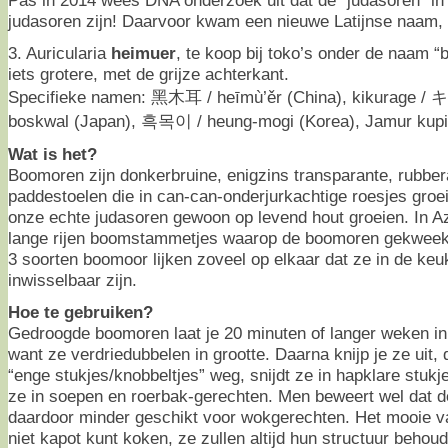
judasoren zijn! Daarvoor kwam een nieuwe Latijnse naam, 
3. Auricularia
heimuer
, te koop bij toko’s onder de naam “b
iets grotere, met de grijze achterkant.
Specifieke namen: 黑木耳 / heīmù’ěr (China), kikurage / キ
boskwal (Japan), 흑목이 / heung-mogi (Korea), Jamur kupi
Wat is het?
Boomoren zijn donkerbruine, enigzins transparante, rubber
paddestoelen die in can-can-onderjurkachtige roesjes groe
onze echte judasoren gewoon op levend hout groeien. In Az
lange rijen boomstammetjes waarop de boomoren gekweekt
3 soorten boomoor lijken zoveel op elkaar dat ze in de keu
inwisselbaar zijn.
Hoe te gebruiken?
Gedroogde boomoren laat je 20 minuten of langer weken in
want ze verdriedubbelen in grootte. Daarna knijp je ze uit, 
“enge stukjes/knobbeltjes” weg, snijdt ze in hapklare stukj
ze in soepen en roerbak-gerechten. Men beweert wel dat de
daardoor minder geschikt voor wokgerechten. Het mooie v
niet kapot kunt koken, ze zullen altijd hun structuur beho