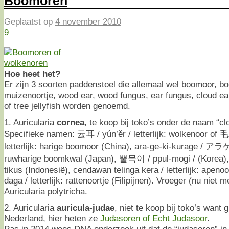
Boomoren
Geplaatst op
4 november 2010
9
Hoe heet het?
Er zijn 3 soorten paddenstoel die allemaal wel boomoor, b
muizenoortje, wood ear, wood fungus, ear fungus, cloud ea
of tree jellyfish worden genoemd.
1. Auricularia
cornea
, te koop bij toko’s onder de naam “cl
Specifieke namen: 云耳 / yún’ěr / letterlijk: wolkenoor of
letterlijk: harige boomoor (China), ara-ge-ki-kurage / ア
ruwharige boomkwal (Japan), 뿔목이 / ppul-mogi / (Korea),
tikus (Indonesië), cendawan telinga kera / letterlijk: apeno
daga / letterlijk: rattenoortje (Filipijnen). Vroeger (nu niet
Auricularia polytricha.
2. Auricularia
auricula-judae
, niet te koop bij toko’s want g
Nederland, hier heten ze
Judasoren of Echt Judasoor
.
Pas in 2014 wees DNA onderzoek uit dat de “judasoren” in