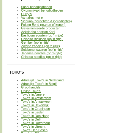
Sushi benodigdheden
Okonomiyaki benodigdheden
Curry’s
Van alles met ei
Sichuan (gerechten & ingredienten)
Peking Eend (maken of kopen)
Gefermenteerde producten
Aziatische soorten Kool
Basilicum soorten (op ’n rijtje)
Chinese Bieslook (op ’n rijtje)
Gember (op ’n rijtje)
Zwarte zaadjes (op ’n rijtje)
Sojabonensauzen (op ’n rijtje)
Japanse noodles (op ’n rijtje)
Chinese noodles (op ’n rijtje)
TOKO’S
Adreslijst Toko’s in Nederland
Adreslijst Toko’s in België
Groothandels
Online Toko’s
Toko’s in Almere
Toko’s in Amsterdam
Toko’s in Amstelveen
Toko’s in Beverwijk
Toko’s in Groningen
Toko’s in Leiden
Toko’s in Den Haag
Toko’s in Delft
Toko’s in Rotterdam
Toko’s in Utrecht
Toko’s Den Bosch