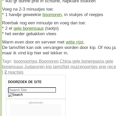
* 400 gr dunne prei in schuine, hapklare stukken
Voeg na 2-3 minuutjes toe:
* 1 handje geweekte
boomoren
, in stukjes of reepjes
Roerbak nog een minuutje en voeg dan toe:
* 2 el
gele bonensaus
(taotjo)
* het eerder gebakken vlees
Warm even door en serveer met
witte rijst
.
De lamsfilet kan ook vervangen worden door kip. Of nou ja, w
maar ik vind kip hier wel lekker in.
Tags:
boomoortjes
,
Boomoren
,
China
,
gele bonenpasta
,
gele
bonensaus
,
Judasoren
,
kip
,
lamsfilet
,
muizenoortjes
,
prei
,
rece
|
2
reacties
DOORZOEK DE SITE
Zoeken
naar:
- advertentie -