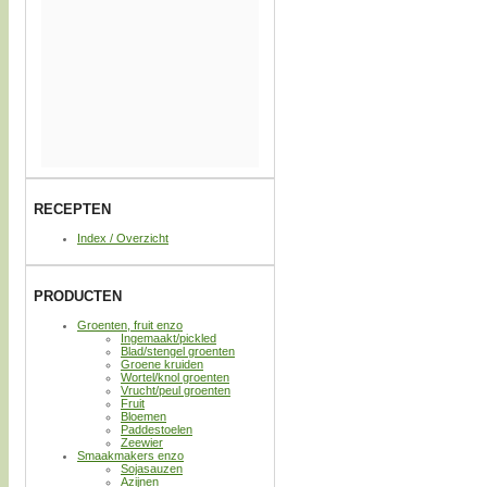
RECEPTEN
Index / Overzicht
PRODUCTEN
Groenten, fruit enzo
Ingemaakt/pickled
Blad/stengel groenten
Groene kruiden
Wortel/knol groenten
Vrucht/peul groenten
Fruit
Bloemen
Paddestoelen
Zeewier
Smaakmakers enzo
Sojasauzen
Azijnen