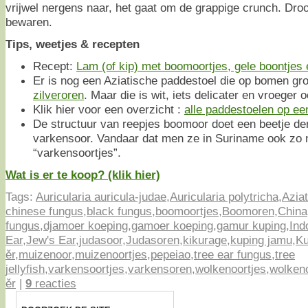
vrijwel nergens naar, het gaat om de grappige crunch. Dro
bewaren.
Tips, weetjes & recepten
Recept:
Lam (of kip) met boomoortjes, gele boontjes 
Er is nog een Aziatische paddestoel die op bomen groei
zilveroren
. Maar die is wit, iets delicater en vroeger 
Klik hier voor een overzicht :
alle paddestoelen op een 
De structuur van reepjes boomoor doet een beetje de
varkensoor. Vandaar dat men ze in Suriname ook zo 
“varkensoortjes”.
Wat is er te koop? (klik hier)
Tags:
Auricularia auricula-judae
,
Auricularia polytricha
,
Azia
chinese fungus
,
black fungus
,
boomoortjes
,
Boomoren
,
China
fungus
,
djamoer koeping
,
gamoer koeping
,
gamur kuping
,
Ind
Ear
,
Jew's Ear
,
judasoor
,
Judasoren
,
kikurage
,
kuping jamu
,
Ku
ěr
,
muizenoor
,
muizenoortjes
,
pepeiao
,
tree ear fungus
,
tree
jellyfish
,
varkensoortjes
,
varkensoren
,
wolkenoortjes
,
wolken
ěr
|
9
reacties