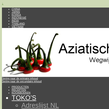
↓
CHINA
JAPAN
KOREA
INDONESIË
INDIA
THAILAND
VIETNAM
Spring naar de primaire inhoud
Spring naar de secundaire inhoud
PRODUCTEN
RECEPTEN
KOOKBOEKEN
TOKO’S
Adreslijst NL