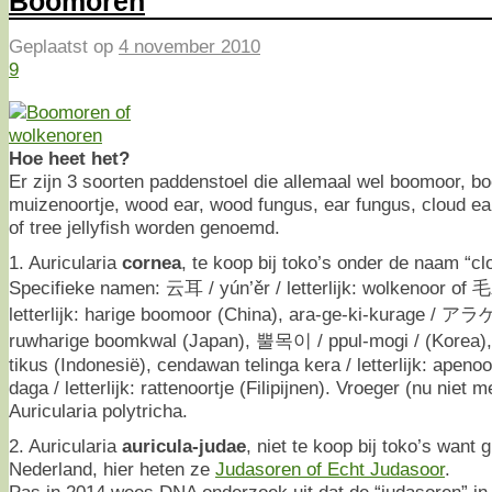
Boomoren
Geplaatst op
4 november 2010
9
Hoe heet het?
Er zijn 3 soorten paddenstoel die allemaal wel boomoor, b
muizenoortje, wood ear, wood fungus, ear fungus, cloud ea
of tree jellyfish worden genoemd.
1. Auricularia
cornea
, te koop bij toko’s onder de naam “cl
Specifieke namen: 云耳 / yún’ěr / letterlijk: wolkenoor of
letterlijk: harige boomoor (China), ara-ge-ki-kurage / ア
ruwharige boomkwal (Japan), 뿔목이 / ppul-mogi / (Korea),
tikus (Indonesië), cendawan telinga kera / letterlijk: apeno
daga / letterlijk: rattenoortje (Filipijnen). Vroeger (nu niet
Auricularia polytricha.
2. Auricularia
auricula-judae
, niet te koop bij toko’s want g
Nederland, hier heten ze
Judasoren of Echt Judasoor
.
Pas in 2014 wees DNA onderzoek uit dat de “judasoren” in