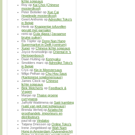
lichte sojasaus
Roy
op
Kai Choi (Chinese
mosterdkool)
Peter Bottelier
op
Xue Cai
(ingelegde mosterdkool)
Geert Anthonis
op
Adreslijst Toko’s
in België
Henk
op
Knapperige tofuvellen
gevuld met garnalen
remi
op
Gula djawa (Javaanse
bruine suiker)
Els Töpfer
op
Dong Nan Hang
Supermarket in Delft (centrum)
Xuper
op
Chinese lichte sojasaus
Joyce Kromodirijo
op
Oriental in ’s
Hertogenbosch
Daan Hutting
op
Konnyaku
Smolders marc
op
Adreslijst Toko’s
in België
Crys
op
Kip in Meestersaus
Wilgo Pelhan
op
Chu Hou Saus
(Kantonese sojabonensaus)
James Clock
op
Chinese
lichte sojasaus
Bink Melcherts
op
Feedback &
Vragen
Marjan
op
Thaise groene
currypasta
JaRoW Wattimena
op
Saté kambing
(saté van geit met ketjapsaus)
Brenda Verheij
op
Aziatische
groothandels, importeurs en
distributeurs
paul idi
op
Vindaloo
Tatjana Driessen
op
Online Toko’s
Irene Jongebloed
op
Wah Nam
Hong in Amsterdam (Duivendrecht)
Robin
op
Aziatische groothandels,