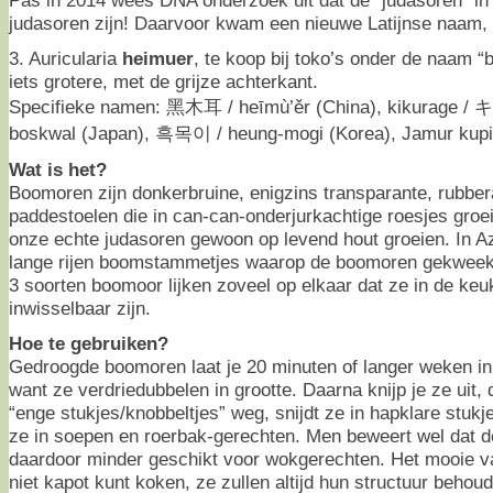
judasoren zijn! Daarvoor kwam een nieuwe Latijnse naam, 
3. Auricularia
heimuer
, te koop bij toko’s onder de naam “b
iets grotere, met de grijze achterkant.
Specifieke namen: 黑木耳 / heīmù’ěr (China), kikurage / キ
boskwal (Japan), 흑목이 / heung-mogi (Korea), Jamur kupi
Wat is het?
Boomoren zijn donkerbruine, enigzins transparante, rubber
paddestoelen die in can-can-onderjurkachtige roesjes groe
onze echte judasoren gewoon op levend hout groeien. In Az
lange rijen boomstammetjes waarop de boomoren gekweekt
3 soorten boomoor lijken zoveel op elkaar dat ze in de keu
inwisselbaar zijn.
Hoe te gebruiken?
Gedroogde boomoren laat je 20 minuten of langer weken in
want ze verdriedubbelen in grootte. Daarna knijp je ze uit, 
“enge stukjes/knobbeltjes” weg, snijdt ze in hapklare stukj
ze in soepen en roerbak-gerechten. Men beweert wel dat de
daardoor minder geschikt voor wokgerechten. Het mooie v
niet kapot kunt koken, ze zullen altijd hun structuur beho