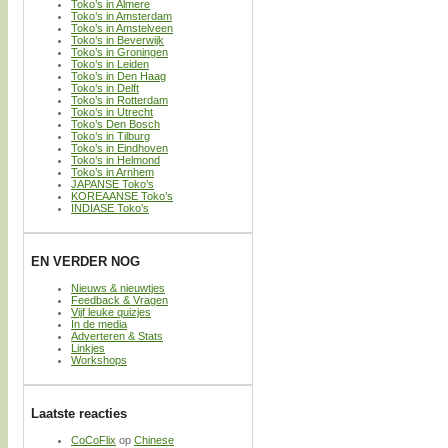
Toko’s in Almere
Toko’s in Amsterdam
Toko’s in Amstelveen
Toko’s in Beverwijk
Toko’s in Groningen
Toko’s in Leiden
Toko’s in Den Haag
Toko’s in Delft
Toko’s in Rotterdam
Toko’s in Utrecht
Toko’s Den Bosch
Toko’s in Tilburg
Toko’s in Eindhoven
Toko’s in Helmond
Toko’s in Arnhem
JAPANSE Toko’s
KOREAANSE Toko’s
INDIASE Toko’s
EN VERDER NOG
Nieuws & nieuwtjes
Feedback & Vragen
Vijf leuke quizjes
In de media
Adverteren & Stats
Linkjes
Workshops
Laatste reacties
CoCoFlix
op
Chinese