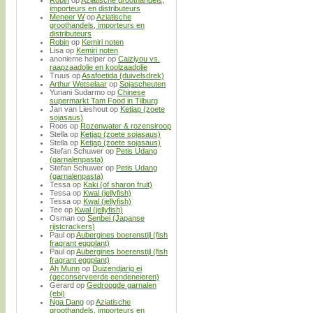
importeurs en distributeurs
Meneer W
op
Aziatische
groothandels, importeurs en
distributeurs
Robin
op
Kemiri noten
Lisa
op
Kemiri noten
anonieme helper
op
Caiziyou vs.
raapzaadolie en koolzaadolie
Truus
op
Asafoetida (duivelsdrek)
Arthur Wetselaar
op
Sojascheuten
Yuriani Sudarmo
op
Chinese
supermarkt Tam Food in Tilburg
Jan van Lieshout
op
Ketjap (zoete
sojasaus)
Roos
op
Rozenwater & rozensiroop
Stella
op
Ketjap (zoete sojasaus)
Stella
op
Ketjap (zoete sojasaus)
Stefan Schuwer
op
Petis Udang
(garnalenpasta)
Stefan Schuwer
op
Petis Udang
(garnalenpasta)
Tessa
op
Kaki (of sharon fruit)
Tessa
op
Kwal (jellyfish)
Tessa
op
Kwal (jellyfish)
Tee
op
Kwal (jellyfish)
Osman
op
Senbei (Japanse
rijstcrackers)
Paul
op
Aubergines boerenstijl (fish
fragrant eggplant)
Paul
op
Aubergines boerenstijl (fish
fragrant eggplant)
Ah Munn
op
Duizendjarig ei
(geconserveerde eendeneieren)
Gerard
op
Gedroogde garnalen
(ebi)
Nga Dang
op
Aziatische
groothandels, importeurs en