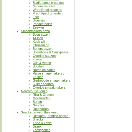
Blad/stengel groenten
Groene kruiden
Wortel/knol groenten
Vrucht/peul groenten
Fruit
Bloemen
Paddestoelen
Zeewier
Smaakmakers enzo
Sojasauzen
Azijnen
Kook wijn
Chilisauzen
Bonensauzen
Boemboes & Currypasta
Overige sauzen
Kokos
Olie & vetten
Bouillon
Noten en zaden
Verse smaakmakers /
kruiden
Gedroogde smaakmakers
Suiker soorten
Overige smaakmakers
Noodles, rijst enzo
Rijst & Granen
Meelsoorten
Bonen
Noodles
Deegvellen
Snacks, snoep, thee enzo
Dimsum (-achtige hapjes)
Snacks
Thee & koffie
Drank
Zoetigheden