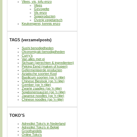
Vlees, vis, tofu enzo
Vlees
Gevogelte
Vis enzo
Sojaproducten
Overig vegetarisch
Keukengerei, kennis enzo
TAGS (verzamelposts)
Sushi benodigdheden
Okonomiyaki benodigdheden
Curry’s
Van alles met ei
Sichuan (gerechten & ingredienten)
Peking Eend (maken of kopen)
Gefermenteerde producten
Aziatische soorten Kool
Basilicum soorten (op ’n rijtje)
Chinese Bieslook (op ’n rijtje)
Gember (op ’n rijtje)
Zwarte zaadjes (op ’n rijtje)
Sojabonensauzen (op ’n rijtje)
Japanse noodles (op ’n rijtje)
Chinese noodles (op ’n rijtje)
TOKO’S
Adreslijst Toko’s in Nederland
Adreslijst Toko’s in België
Groothandels
Online Toko’s