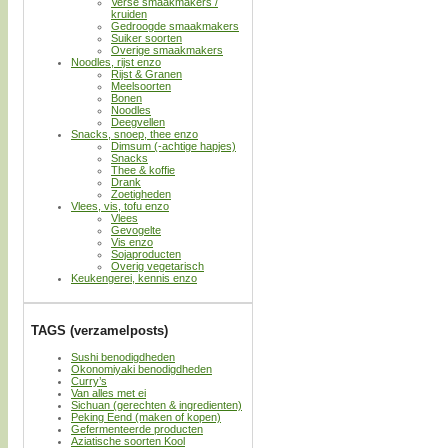
Verse smaakmakers /
kruiden
Gedroogde smaakmakers
Suiker soorten
Overige smaakmakers
Noodles, rijst enzo
Rijst & Granen
Meelsoorten
Bonen
Noodles
Deegvellen
Snacks, snoep, thee enzo
Dimsum (-achtige hapjes)
Snacks
Thee & koffie
Drank
Zoetigheden
Vlees, vis, tofu enzo
Vlees
Gevogelte
Vis enzo
Sojaproducten
Overig vegetarisch
Keukengerei, kennis enzo
TAGS (verzamelposts)
Sushi benodigdheden
Okonomiyaki benodigdheden
Curry’s
Van alles met ei
Sichuan (gerechten & ingredienten)
Peking Eend (maken of kopen)
Gefermenteerde producten
Aziatische soorten Kool