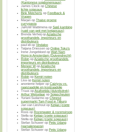
(Kantonese sojabonensaus)
James Clock
op
Chinese
lichte sojasaus
Bink Melcherts
op
Feedback &
Vragen
Marjan
op
Thaise groene
currypasta
JaRoW Wattimena
op
Saté kambing
(saté van geit met ketjapsaus)
Brenda Verheij
op
Aziatische
groothandels, importeurs en
distributeurs
paul idi
op
Vindaloo
Tatjana Driessen
op
Online Toko’s
Irene Jongebloed
op
Wah Nam
Hong in Amsterdam (Duivendrecht)
Robin
op
Aziatische groothandels,
importeurs en distributeurs
Meneer W
op
Aziatische
groothandels, importeurs en
distributeurs
Robin
op
Kemiri noten
Lisa
op
Kemiri noten
anonieme helper
op
Caiziyou vs.
raapzaadolie en koolzaadolie
Truus
op
Asafoetida (duivelsdrek)
Arthur Wetselaar
op
Sojascheuten
Yuriani Sudarmo
op
Chinese
supermarkt Tam Food in Tilburg
Jan van Lieshout
op
Ketjap (zoete
sojasaus)
Roos
op
Rozenwater & rozensiroop
Stella
op
Ketjap (zoete sojasaus)
Stella
op
Ketjap (zoete sojasaus)
Stefan Schuwer
op
Petis Udang
(garnalenpasta)
Stefan Schuwer
op
Petis Udang