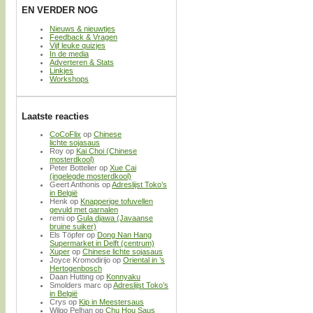
EN VERDER NOG
Nieuws & nieuwtjes
Feedback & Vragen
Vijf leuke quizjes
In de media
Adverteren & Stats
Linkjes
Workshops
Laatste reacties
CoCoFlix
op
Chinese
lichte sojasaus
Roy
op
Kai Choi (Chinese
mosterdkool)
Peter Bottelier
op
Xue Cai
(ingelegde mosterdkool)
Geert Anthonis
op
Adreslijst Toko’s
in België
Henk
op
Knapperige tofuvellen
gevuld met garnalen
remi
op
Gula djawa (Javaanse
bruine suiker)
Els Töpfer
op
Dong Nan Hang
Supermarket in Delft (centrum)
Xuper
op
Chinese lichte sojasaus
Joyce Kromodirijo
op
Oriental in ’s
Hertogenbosch
Daan Hutting
op
Konnyaku
Smolders marc
op
Adreslijst Toko’s
in België
Crys
op
Kip in Meestersaus
Wilgo Pelhan
op
Chu Hou Saus