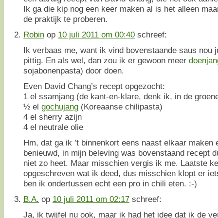
Ik ga die kip nog een keer maken al is het alleen ma
de praktijk te proberen.
Robin
op
10 juli 2011 om 00:40
schreef:
Ik verbaas me, want ik vind bovenstaande saus nou ju
pittig. En als wel, dan zou ik er gewoon meer
doenjan
sojabonenpasta) door doen.
Even David Chang’s recept opgezocht:
1 el ssamjang (de kant-en-klare, denk ik, in de groen
½ el
gochujang
(Koreaanse chilipasta)
4 el sherry azijn
4 el neutrale olie
Hm, dat ga ik ’t binnenkort eens naast elkaar maken
benieuwd, in mijn beleving was bovenstaand recept 
niet zo heet. Maar misschien vergis ik me. Laatste ke
opgeschreven wat ik deed, dus misschien klopt er ie
ben ik ondertussen echt een pro in chili eten. ;-)
B.A.
op
10 juli 2011 om 02:17
schreef:
Ja, ik twijfel nu ook, maar ik had het idee dat ik de 