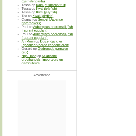
(garnalenpasta)
Tessa
op
Kaki (of sharon fruit)
Tessa
op
Kwal (jellyfish)
Tessa
op
Kwal (jellyfish)
Tee
op
Kwal (jellyfish)
Osman
op
Senbei (Japanse
rijstcrackers)
Paul
op
Aubergines boerenstijl (fish
fragrant eggplant)
Paul
op
Aubergines boerenstijl (fish
fragrant eggplant)
Ah Munn
op
Duizendjarig ei
(geconserveerde eendeneieren)
Gerard
op
Gedroogde garnalen
(ebi)
Nga Dang
op
Aziatische
groothandels, importeurs en
distributeurs
- Advertentie -