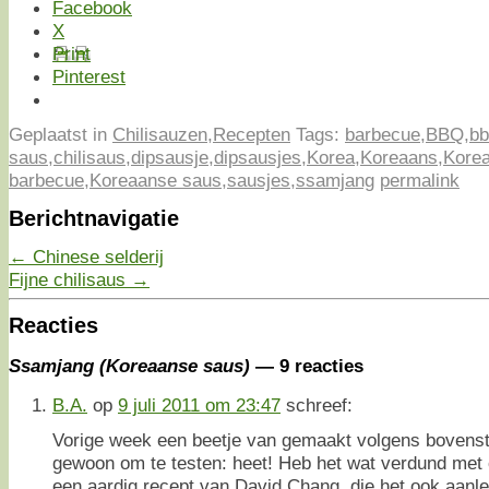
Facebook
X
Print
Pinterest
Geplaatst in
Chilisauzen
,
Recepten
Tags:
barbecue
,
BBQ
,
bb
saus
,
chilisaus
,
dipsausje
,
dipsausjes
,
Korea
,
Koreaans
,
Korea
barbecue
,
Koreaanse saus
,
sausjes
,
ssamjang
permalink
Berichtnavigatie
←
Chinese selderij
Fijne chilisaus
→
Reacties
Ssamjang (Koreaanse saus)
— 9 reacties
B.A.
op
9 juli 2011 om 23:47
schreef:
Vorige week een beetje van gemaakt volgens bovens
gewoon om te testen: heet! Heb het wat verdund met c
een aardig recept van David Chang, die het ook aanle