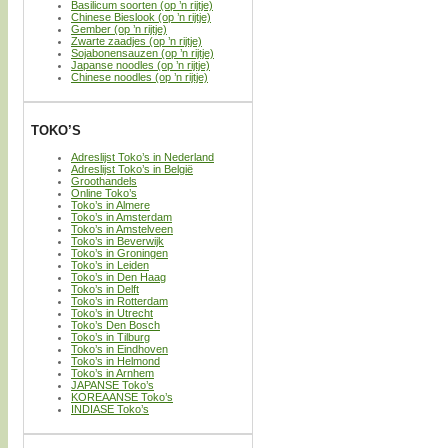
Basilicum soorten (op ’n rijtje)
Chinese Bieslook (op ’n rijtje)
Gember (op ’n rijtje)
Zwarte zaadjes (op ’n rijtje)
Sojabonensauzen (op ’n rijtje)
Japanse noodles (op ’n rijtje)
Chinese noodles (op ’n rijtje)
TOKO’S
Adreslijst Toko’s in Nederland
Adreslijst Toko’s in België
Groothandels
Online Toko’s
Toko’s in Almere
Toko’s in Amsterdam
Toko’s in Amstelveen
Toko’s in Beverwijk
Toko’s in Groningen
Toko’s in Leiden
Toko’s in Den Haag
Toko’s in Delft
Toko’s in Rotterdam
Toko’s in Utrecht
Toko’s Den Bosch
Toko’s in Tilburg
Toko’s in Eindhoven
Toko’s in Helmond
Toko’s in Arnhem
JAPANSE Toko’s
KOREAANSE Toko’s
INDIASE Toko’s