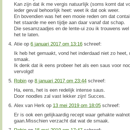
Kan zijn dat ik me vergis natuurlijk (soms komt dat v
ieder geval behoorlijk heet: weet ik dat ook weer.
En bovendien was het een mooie reden om dat contain
het staarde me een tijdje aan daar vanaf dat schap.
Die sesamzaadjes en de lente-ui zou ik trouwens wel
het te laten.
Atie
op
6 januari 2017 om 13:16
schreef:
Ik heb het gemaakt, vond het inderdaad niet zo heet,
smaak.
Ik denk dat ik eens probeer het als een saus voor no
vervolgd!
Robin
op
8 januari 2017 om 23:44
schreef:
Ha, eens, het is een redelijk intense saus.
Door noodles zal vast lekker zijn! Succes.
Alex van Herk
op
13 mei 2019 om 18:05
schreef:
Er is ook een gelijkaardig recept waar gehakte walno
gaan.Misschien verzacht dat wat de smaak.
Robin
op
15 mei 2019 om 17:47
schreef: