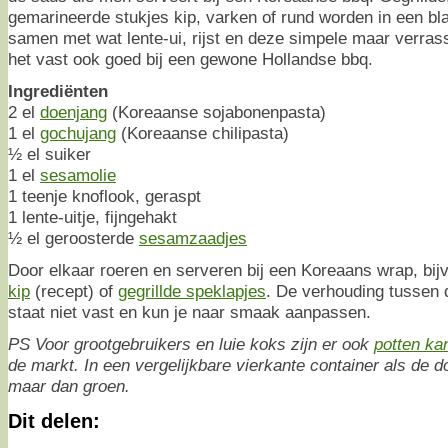
gemarineerde stukjes kip, varken of rund worden in een bl
samen met wat lente-ui, rijst en deze simpele maar verras
het vast ook goed bij een gewone Hollandse bbq.
Ingrediënten
2 el
doenjang
(Koreaanse sojabonenpasta)
1 el
gochujang
(Koreaanse chilipasta)
½ el suiker
1 el
sesamolie
1 teenje knoflook, geraspt
1 lente-uitje, fijngehakt
½ el geroosterde
sesamzaadjes
Door elkaar roeren en serveren bij een Koreaans wrap, bi
kip
(recept) of
gegrillde speklapjes
. De verhouding tussen
staat niet vast en kun je naar smaak aanpassen.
PS Voor grootgebruikers en luie koks zijn er ook
potten ka
de markt. In een vergelijkbare vierkante container als de 
maar dan groen.
Dit delen: