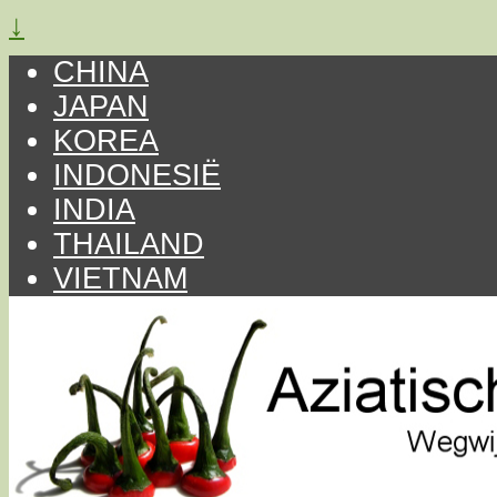
↓
CHINA
JAPAN
KOREA
INDONESIË
INDIA
THAILAND
VIETNAM