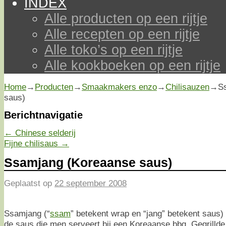
INDEX
Alle producten op een rijtje
Alle recepten op een rijtje
Alle toko’s op een rijtje
Alle kookboeken op een rijtje
Home
→
Producten
→
Smaakmakers enzo
→
Chilisauzen
→
S
saus)
Berichtnavigatie
←
Chinese selderij
Fijne chilisaus
→
Ssamjang (Koreaanse saus)
Geplaatst op
22 september 2008
Ssamjang (“
ssam
” betekent wrap en “jang” betekent saus) 
de saus die men serveert bij een Koreaanse bbq. Gegrillde