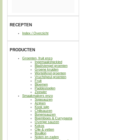
RECEPTEN
Index / Overzicht
PRODUCTEN
Groenten, fruit enzo
Ingemaakt/pickled
Blad/stengel groenten
Groene kruiden
Wortel/knol groenten
Vrucht/peul groenten
Fruit
Bloemen
Paddestoelen
Zeewier
Smaakmakers enzo
Sojasauzen
Azijnen
Kook wijn
Chilisauzen
Bonensauzen
Boemboes & Currypasta
Overige sauzen
Kokos
Olie & vetten
Bouillon
Noten en zaden