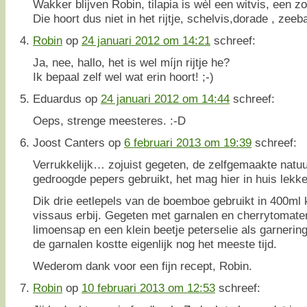
Wakker blijven Robin, tilapia is wèl een witvis, een z
Die hoort dus niet in het rijtje, schelvis,dorade , zeeb
Robin
op
24 januari 2012 om 14:21
schreef:
Ja, nee, hallo, het is wel míjn rijtje he?
Ik bepaal zelf wel wat erin hoort! ;-)
Eduardus
op
24 januari 2012 om 14:44
schreef:
Oeps, strenge meesteres. :-D
Joost Canters
op
6 februari 2013 om 19:39
schreef:
Verrukkelijk… zojuist gegeten, de zelfgemaakte natuur
gedroogde pepers gebruikt, het mag hier in huis lekk
Dik drie eetlepels van de boemboe gebruikt in 400ml
vissaus erbij. Gegeten met garnalen en cherrytomaten.
limoensap en een klein beetje peterselie als garnering
de garnalen kostte eigenlijk nog het meeste tijd.
Wederom dank voor een fijn recept, Robin.
Robin
op
10 februari 2013 om 12:53
schreef: