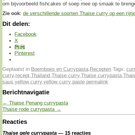
om bijvoorbeeld fishcakes of soep mee op smaak te breng
Zie ook
:
de verschillende soorten Thaise curry op een rijtj
Dit delen:
Facebook
X
Print
Pinterest
Geplaatst in
Boemboes en Currypasta
,
Recepten
Tags:
cur
curry
,
recept
,
Thailand
,
Thaise curry
,
Thaise currypasta
,
Thais
saus
,
yellow curry
,
yellow curry paste
permalink
Berichtnavigatie
←
Thaise Penang currypasta
Thaise rode currypasta
→
Reacties
Thaise gele currypasta
— 15 reacties