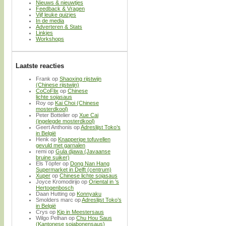
Nieuws & nieuwtjes
Feedback & Vragen
Vijf leuke quizjes
In de media
Adverteren & Stats
Linkjes
Workshops
Laatste reacties
Frank
op
Shaoxing rijstwijn
(Chinese rijstwijn)
CoCoFlix
op
Chinese
lichte sojasaus
Roy
op
Kai Choi (Chinese
mosterdkool)
Peter Bottelier
op
Xue Cai
(ingelegde mosterdkool)
Geert Anthonis
op
Adreslijst Toko’s
in België
Henk
op
Knapperige tofuvellen
gevuld met garnalen
remi
op
Gula djawa (Javaanse
bruine suiker)
Els Töpfer
op
Dong Nan Hang
Supermarket in Delft (centrum)
Xuper
op
Chinese lichte sojasaus
Joyce Kromodirijo
op
Oriental in ’s
Hertogenbosch
Daan Hutting
op
Konnyaku
Smolders marc
op
Adreslijst Toko’s
in België
Crys
op
Kip in Meestersaus
Wilgo Pelhan
op
Chu Hou Saus
(Kantonese sojabonensaus)