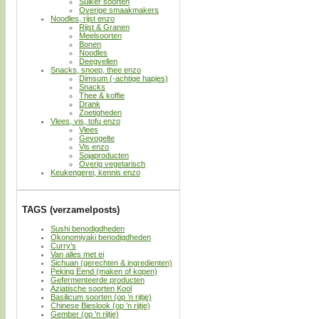
Suiker soorten
Overige smaakmakers
Noodles, rijst enzo
Rijst & Granen
Meelsoorten
Bonen
Noodles
Deegvellen
Snacks, snoep, thee enzo
Dimsum (-achtige hapjes)
Snacks
Thee & koffie
Drank
Zoetigheden
Vlees, vis, tofu enzo
Vlees
Gevogelte
Vis enzo
Sojaproducten
Overig vegetarisch
Keukengerei, kennis enzo
TAGS (verzamelposts)
Sushi benodigdheden
Okonomiyaki benodigdheden
Curry’s
Van alles met ei
Sichuan (gerechten & ingredienten)
Peking Eend (maken of kopen)
Gefermenteerde producten
Aziatische soorten Kool
Basilicum soorten (op ’n rijtje)
Chinese Bieslook (op ’n rijtje)
Gember (op ’n rijtje)