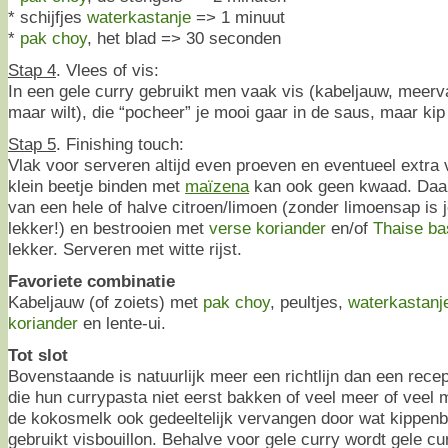
* schijfjes
waterkastanje
=> 1 minuut
*
pak choy
, het blad => 30 seconden
Stap 4
. Vlees of vis:
In een gele curry gebruikt men vaak vis (kabeljauw, meerva
maar wilt), die “pocheer” je mooi gaar in de saus, maar kip
Stap 5
. Finishing touch:
Vlak voor serveren altijd even proeven en eventueel extra
klein beetje binden met
maïzena
kan ook geen kwaad. Daa
van een hele of halve citroen/limoen (zonder limoensap is 
lekker!) en bestrooien met
verse koriander
en/of
Thaise ba
lekker. Serveren met witte rijst.
Favoriete combinatie
Kabeljauw (of zoiets) met
pak choy
, peultjes,
waterkastanj
koriander
en lente-ui.
Tot slot
Bovenstaande is natuurlijk meer een richtlijn dan een rece
die hun currypasta niet eerst bakken of veel meer of veel 
de kokosmelk ook gedeeltelijk vervangen door wat kippenbou
gebruikt visbouillon. Behalve voor gele curry wordt gele cu