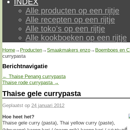
INDEX
Alle producten op een rijtje
Alle recepten op een rijtje
Alle toko’s op een rijtje
Alle kookboeken op een rijtje
Home
→
Producten
→
Smaakmakers enzo
→
Boemboes en C
currypasta
Berichtnavigatie
←
Thaise Penang currypasta
Thaise rode currypasta
→
Thaise gele currypasta
Geplaatst op
24 januari 2012
Hoe heet het?
Thaise gele curry (pasta), Thai yellow curry (paste),
(khrueang) kaeng kari / (naam prik) kaeng kari / แกงกะหรี่