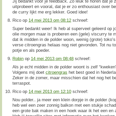
Jij bedankt voor je feedback. Zo leuk te horen dat je 
uitprobeert en vooral, dat je er zo enthousiast over b
de curry lijkt me erg lekker. Goed idee!
Rico
op
14 mei 2013 om 08:12
schreef:
Super bedankt weer! Ik heb al superveel geleerd op jou 
olie morgen maar is proberen een (gele) viscurry te 
dat ik midden in de polder woon, weinig (grote) toko’s
verse citroengras helaas nog niet gevonden. Tot nu t
potje en als poeder.
Robin
op
14 mei 2013 om 08:48
schreef:
Als je echt midden in de polder woont is zelf “kweke
Volgens mij doet
citroengras
het best goed in Nederlan
Zeker in de zomer, maar misschien dat het nog het be
terraspot.
Rico
op
14 mei 2013 om 12:10
schreef:
Nou polder.. ja meer een klein dorpje in de polder (ko
heb wel een zeer zonnig balkon met een stukje schad
een grote bak maken in een hoek waar ik het een en 
Heb jij toevallig sites met informatie over het kweken