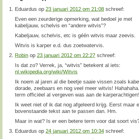
Eduardus
op
23 januari 2012 om 21:08
schreef:
Even een zeurderige opmerking, wat bedoel je met
kabeljauw, schelvis en “andere witvis”?
Kabeljauw, schelvis, etc is géén witvis maar zeevis.
Witvis is karper e.d. dus zoetwatervis.
Robin
op
23 januari 2012 om 22:27
schreef:
Is dat zo? Verrek, ja, “witvis” betekent al iets:
nl.wikipedia.org/wiki/Witvis
Ik noem al jaren al die beetje saaie vissen zoals kabel
dorade, zeebaars en nog veel meer witvis! Hahahaha.
term officiëel al vergeven was aan de karperachtigen!
Ik weet niet of ik dat nog afgeleerd krijg. Eerst maar
bovenstaande tekst aan te passen dan. Hm.
Maar in wat? Is er een betere term voor dat soort vis
Eduardus
op
24 januari 2012 om 10:34
schreef: