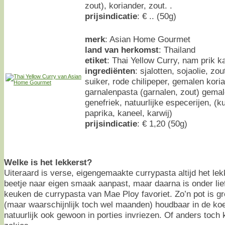
zout), koriander, zout. .
prijsindicatie
: € .. (50g)
merk
: Asian Home Gourmet
land van herkomst
: Thailand
etiket
: Thai Yellow Curry, nam prik k
ingrediënten
: sjalotten, sojaolie, zo
suiker, rode chilipeper, gemalen kor
garnalenpasta (garnalen, zout) gemal
genefriek, natuurlijke especerijen, (k
paprika, kaneel, karwij)
prijsindicatie
: € 1,20 (50g)
Welke is het lekkerst?
Uiteraard is verse, eigengemaakte currypasta altijd het lek
beetje naar eigen smaak aanpast, maar daarna is onder li
keuken de currypasta van Mae Ploy favoriet. Zo’n pot is g
(maar waarschijnlijk toch wel maanden) houdbaar in de koe
natuurlijk ook gewoon in porties invriezen. Of anders toch 