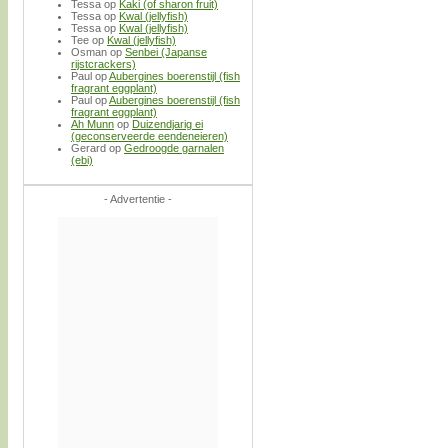
Tessa
op
Kaki (of sharon fruit)
Tessa
op
Kwal (jellyfish)
Tessa
op
Kwal (jellyfish)
Tee
op
Kwal (jellyfish)
Osman
op
Senbei (Japanse
rijstcrackers)
Paul
op
Aubergines boerenstijl (fish
fragrant eggplant)
Paul
op
Aubergines boerenstijl (fish
fragrant eggplant)
Ah Munn
op
Duizendjarig ei
(geconserveerde eendeneieren)
Gerard
op
Gedroogde garnalen
(ebi)
- Advertentie -