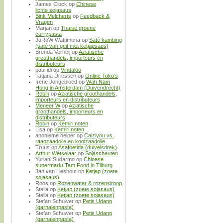
James Clock
op
Chinese
lichte sojasaus
Bink Melcherts
op
Feedback &
Vragen
Marjan
op
Thaise groene
currypasta
JaRoW Wattimena
op
Saté kambing
(saté van geit met ketjapsaus)
Brenda Verheij
op
Aziatische
groothandels, importeurs en
distributeurs
paul idi
op
Vindaloo
Tatjana Driessen
op
Online Toko’s
Irene Jongebloed
op
Wah Nam
Hong in Amsterdam (Duivendrecht)
Robin
op
Aziatische groothandels,
importeurs en distributeurs
Meneer W
op
Aziatische
groothandels, importeurs en
distributeurs
Robin
op
Kemiri noten
Lisa
op
Kemiri noten
anonieme helper
op
Caiziyou vs.
raapzaadolie en koolzaadolie
Truus
op
Asafoetida (duivelsdrek)
Arthur Wetselaar
op
Sojascheuten
Yuriani Sudarmo
op
Chinese
supermarkt Tam Food in Tilburg
Jan van Lieshout
op
Ketjap (zoete
sojasaus)
Roos
op
Rozenwater & rozensiroop
Stella
op
Ketjap (zoete sojasaus)
Stella
op
Ketjap (zoete sojasaus)
Stefan Schuwer
op
Petis Udang
(garnalenpasta)
Stefan Schuwer
op
Petis Udang
(garnalenpasta)