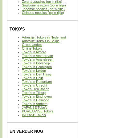
Zwarte zaadjes (op ’n rijtje)
Sojabonensauzen (op ’n rijtje)
Japanse noodles (op ’n rijtje)
Chinese noodles (op ’n rijtje)
TOKO’S
Adreslijst Toko’s in Nederland
Adreslijst Toko’s in België
Groothandels
Online Toko’s
Toko’s in Almere
Toko’s in Amsterdam
Toko’s in Amstelveen
Toko’s in Beverwijk
Toko’s in Groningen
Toko’s in Leiden
Toko’s in Den Haag
Toko’s in Delft
Toko’s in Rotterdam
Toko’s in Utrecht
Toko’s Den Bosch
Toko’s in Tilburg
Toko’s in Eindhoven
Toko’s in Helmond
Toko’s in Arnhem
JAPANSE Toko’s
KOREAANSE Toko’s
INDIASE Toko’s
EN VERDER NOG