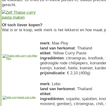
gerecht.
Of toch liever kopen?
Wat is er te koop, welk merk is het lekkerst en hoe maak j
merk
: Mae Ploy
land van herkomst
: Thailand
etiket
: Yellow Curry Paste
ingrediënten
: citroengras, knoflook, 
gedroogde rode chilipepers, koriander
komijn, kaneel, foelie, koenier, kard
prijsindicatie
: € 2,10 (400g)
merk
: Lobo
land van herkomst
: Thailand
etiket
:
ingrediënten
: sojaolie, sjalotten, kn
mosterd, gember), citroengras, chili,