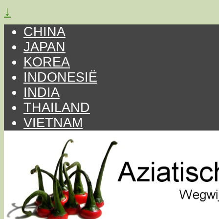
↓
CHINA
JAPAN
KOREA
INDONESIË
INDIA
THAILAND
VIETNAM