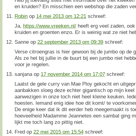
en kruiden? En misschien een webshop die zaden ve
Robin
op
14 mei 2013 om 12:21
schreef:
Ja,
https://www.vreeken.nl/
heeft erg veel zaden, ook 
kruiden en groenten enzo. Er is weinig wat ze niet he
Sanne
op
22 september 2013 om 09:39
schreef:
Verse citroengras is hier gewoon bij de jumbo op de g
Als ze het bij jullie in de buurt bij een jumbo niet he
voor je regelen.
sanjana
op
17 november 2014 om 17:07
schreef:
Laatst de gele curry van Mae Ploy gekocht en uitgepr
aanbakken sloeg deze echter gigantisch op mijn keel 
aanwezigen in onze toch niet heel kleine keuken. Ie
hoesten. Iemand enig idee hoe dit komt/ te voorkome
De enige keer dat ik dit eerder heb meegemaakt is toe
hoeveelheid Madamme Jeannetes een sambal ging m
lijkt me toch lang zo pittig niet.
Fred
op
22 mei 2015 om 15:54
schreef: