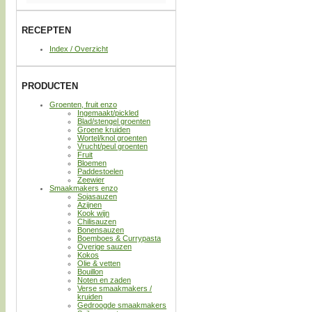
RECEPTEN
Index / Overzicht
PRODUCTEN
Groenten, fruit enzo
Ingemaakt/pickled
Blad/stengel groenten
Groene kruiden
Wortel/knol groenten
Vrucht/peul groenten
Fruit
Bloemen
Paddestoelen
Zeewier
Smaakmakers enzo
Sojasauzen
Azijnen
Kook wijn
Chilisauzen
Bonensauzen
Boemboes & Currypasta
Overige sauzen
Kokos
Olie & vetten
Bouillon
Noten en zaden
Verse smaakmakers /
kruiden
Gedroogde smaakmakers