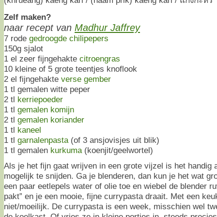
Zelf maken?
naar recept van
Madhur Jaffrey
7 rode
gedroogde chilipepers
150g sjalot
1 el zeer fijngehakte
citroengras
10 kleine of 5 grote teentjes knoflook
2 el fijngehakte
verse gember
1 tl gemalen witte peper
2 tl
kerriepoeder
1 tl
gemalen komijn
2 tl
gemalen koriander
1 tl
kaneel
1 tl
garnalenpasta
(of 3 ansjovisjes uit blik)
1 tl gemalen
kurkuma
(koenjit/geelwortel)
Als je het fijn gaat wrijven in een grote vijzel is het handig 
mogelijk te snijden. Ga je blenderen, dan kun je het wat gr
een paar eetlepels water of olie toe en wiebel de blender r
pakt” en je een mooie, fijne currypasta draait. Met een ke
niet/moeilijk. De currypasta is een week, misschien wel t
de koelkast. Of vries ze in kleine porties in, steeds preci