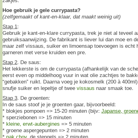
zakjes.
Hoe gebruik je gele currypasta?
(zelfgemaakt of kant-en-klaar, dat maakt weinig uit)
Stap 1
:
Gebruik je kant-en-klare currypasta, trek je niet al teveel 
gebruiksaanwijzing. De fabrikant is liever lui dan moe en de
maar zelf vissaus, suiker en limoensap toevoegen is echt he
garneren met verse kruiden een pre.
Stap 2
. De saus:
Het lekkerste is om de currypasta (afhankelijk van de sche
eerst even op middelhoog vuur in wat olie zachtjes te bakke
“gebakken” ruikt. Daarna voeg je kokosmelk (200 à 400ml) 
snufje suiker en lepeltje of twee
vissaus
naar smaak toe.
Stap 3
. De groenten:
In de saus stoof je je groenten gaar, bijvoorbeeld:
* blokjes pompoen => 15-20 minuten (bijv:
Japanse, groen
* sperziebonen => 15 minuten
*
kleine, erwt-aubergines
=> 5 minuten
* groene aspergepunten => 2 minuten
*
pak choy
, de stengels => 2 minuten