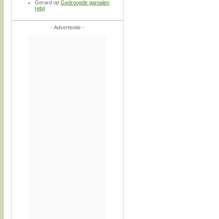
Gerard
op
Gedroogde garnalen
(ebi)
- Advertentie -