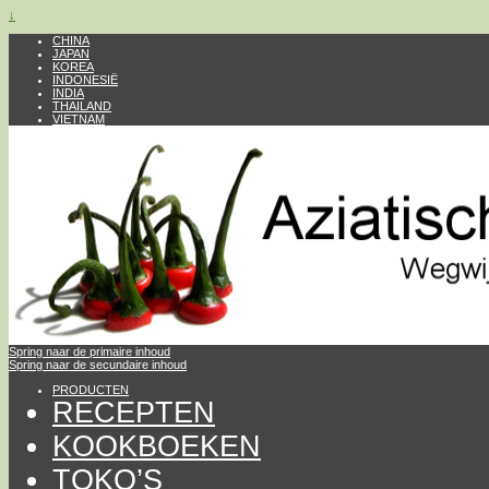
↓
CHINA
JAPAN
KOREA
INDONESIË
INDIA
THAILAND
VIETNAM
Spring naar de primaire inhoud
Spring naar de secundaire inhoud
PRODUCTEN
RECEPTEN
KOOKBOEKEN
TOKO’S