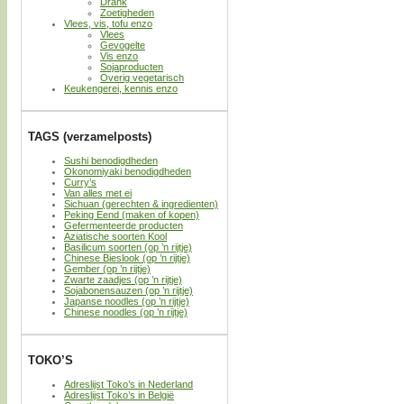
Drank
Zoetigheden
Vlees, vis, tofu enzo
Vlees
Gevogelte
Vis enzo
Sojaproducten
Overig vegetarisch
Keukengerei, kennis enzo
TAGS (verzamelposts)
Sushi benodigdheden
Okonomiyaki benodigdheden
Curry’s
Van alles met ei
Sichuan (gerechten & ingredienten)
Peking Eend (maken of kopen)
Gefermenteerde producten
Aziatische soorten Kool
Basilicum soorten (op ’n rijtje)
Chinese Bieslook (op ’n rijtje)
Gember (op ’n rijtje)
Zwarte zaadjes (op ’n rijtje)
Sojabonensauzen (op ’n rijtje)
Japanse noodles (op ’n rijtje)
Chinese noodles (op ’n rijtje)
TOKO’S
Adreslijst Toko’s in Nederland
Adreslijst Toko’s in België