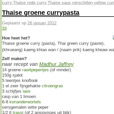
curry
,
Thaise rode curry
,
Thaise saus
,
verschillen
,
yellow cur
Thaise groene currypasta
Geplaatst op
26 januari 2012
33
Hoe heet het?
Thaise groene curry (pasta), Thai green curry (paste),
(khrueang) kaeng khiao wan / (naam prik) kaeng kheaw w
Zelf maken?
naar recept van
Madhur Jaffrey
14 groene
rawitpepertjes
(of minder)
150g sjalot
5 teentjes knoflook
1 el zeer fijngehakte
citroengras
3 schijfjes
laos
rasp van 1 limoen
6-8
korianderwortels
versgemalen witte peper
1/2 tl
trassi
(of 2 ansjovisjes uit blik)