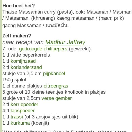
Hoe heet het?
Thaise Massaman curry (pasta), ook: Masaman / Masman
/ Matsaman, (khrueang) kaeng matsaman / (naam prik)
gaeng Massaman / แกงมัสมั่น.
Zelf maken?
naar recept van
Madhur Jaffrey
7 rode,
gedroogde chilipepers
(geweekt)
1 tl witte peperkorrels
1 tl
komijnzaad
2 tl
korianderzaad
stukje van 2,5 cm
pijpkaneel
150g sjalot
1 el dunne plakjes
citroengras
5 grote of 10 kleine teentjes knoflook in plakjes
stukje van 2,5cm
verse gember
2 tl
kerriepoeder
4 tl
laospoeder
1 tl
trassi
(of 3 ansjovisjes uit blik)
1 tl
kurkuma
(koenjit)