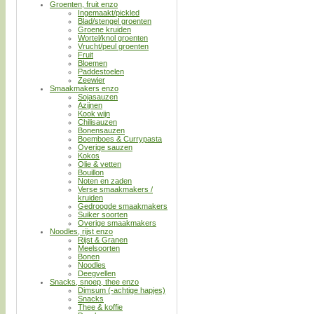
Groenten, fruit enzo
Ingemaakt/pickled
Blad/stengel groenten
Groene kruiden
Wortel/knol groenten
Vrucht/peul groenten
Fruit
Bloemen
Paddestoelen
Zeewier
Smaakmakers enzo
Sojasauzen
Azijnen
Kook wijn
Chilisauzen
Bonensauzen
Boemboes & Currypasta
Overige sauzen
Kokos
Olie & vetten
Bouillon
Noten en zaden
Verse smaakmakers /
kruiden
Gedroogde smaakmakers
Suiker soorten
Overige smaakmakers
Noodles, rijst enzo
Rijst & Granen
Meelsoorten
Bonen
Noodles
Deegvellen
Snacks, snoep, thee enzo
Dimsum (-achtige hapjes)
Snacks
Thee & koffie