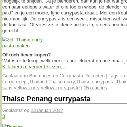
mogelijk te snijden. Ga je blenderen, dan kun je het wat gr
een paar eetlepels water of olie toe en wiebel de blender r
pakt” en je een mooie, fijne currypasta draait. Met een ke
niet/moeilijk. De currypasta is een week, misschien wel t
de koelkast. Of vries ze in kleine porties in, steeds preci
gerecht.
Of toch liever kopen?
Wat is er te koop, welk merk is het lekkerst en hoe maak j
Klik hier om verder te lezen…
Geplaatst in
Boemboes en Currypasta
,
Recepten
|
Tags:
cu
curry
,
recept
,
Thailand
,
Thaise curry
,
Thaise currypasta
,
Thais
saus
,
yellow curry
,
yellow curry paste
|
15
reacties
Thaise Penang currypasta
Geplaatst op
23 januari 2012
3