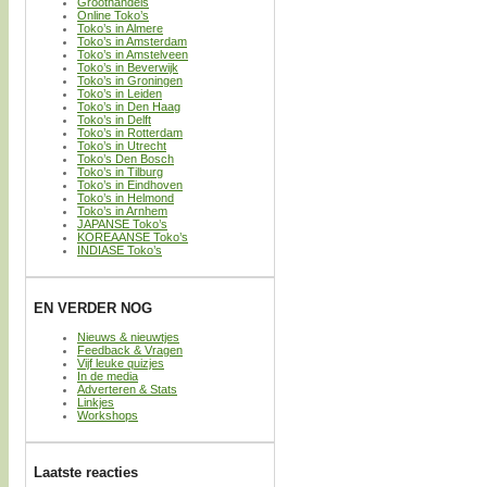
Groothandels
Online Toko’s
Toko’s in Almere
Toko’s in Amsterdam
Toko’s in Amstelveen
Toko’s in Beverwijk
Toko’s in Groningen
Toko’s in Leiden
Toko’s in Den Haag
Toko’s in Delft
Toko’s in Rotterdam
Toko’s in Utrecht
Toko’s Den Bosch
Toko’s in Tilburg
Toko’s in Eindhoven
Toko’s in Helmond
Toko’s in Arnhem
JAPANSE Toko’s
KOREAANSE Toko’s
INDIASE Toko’s
EN VERDER NOG
Nieuws & nieuwtjes
Feedback & Vragen
Vijf leuke quizjes
In de media
Adverteren & Stats
Linkjes
Workshops
Laatste reacties