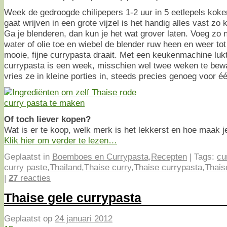
Week de gedroogde chilipepers 1-2 uur in 5 eetlepels kokend
gaat wrijven in een grote vijzel is het handig alles vast zo k
Ga je blenderen, dan kun je het wat grover laten. Voeg zo 
water of olie toe en wiebel de blender ruw heen en weer tot
mooie, fijne currypasta draait. Met een keukenmachine lukt 
currypasta is een week, misschien wel twee weken te bewa
vries ze in kleine porties in, steeds precies genoeg voor é
Of toch liever kopen?
Wat is er te koop, welk merk is het lekkerst en hoe maak j
Klik hier om verder te lezen…
Geplaatst in
Boemboes en Currypasta
,
Recepten
|
Tags:
cu
curry paste
,
Thailand
,
Thaise curry
,
Thaise currypasta
,
Thais
|
27
reacties
Thaise gele currypasta
Geplaatst op
24 januari 2012