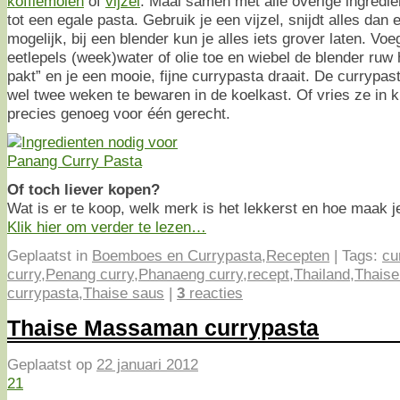
koffiemolen
of
vijzel
. Maal samen met alle overige ingrediën
tot een egale pasta. Gebruik je een vijzel, snijdt alles dan 
mogelijk, bij een blender kun je alles iets grover laten. Vo
eetlepels (week)water of olie toe en wiebel de blender ruw 
pakt” en je een mooie, fijne currypasta draait. De currypa
wel twee weken te bewaren in de koelkast. Of vries ze in kl
precies genoeg voor één gerecht.
Of toch liever kopen?
Wat is er te koop, welk merk is het lekkerst en hoe maak 
Klik hier om verder te lezen…
Geplaatst in
Boemboes en Currypasta
,
Recepten
|
Tags:
cu
curry
,
Penang curry
,
Phanaeng curry
,
recept
,
Thailand
,
Thaise
currypasta
,
Thaise saus
|
3
reacties
Thaise Massaman currypasta
Geplaatst op
22 januari 2012
21