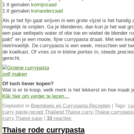
1 tl gemalen
komijnzaad
1 tl gemalen
korianderzaad
Als je het fijn gaat wrijven in een grote vijzel is het handig 
mogelijk te snijden. Ga je blenderen, dan kun je het wat gr
een paar eetlepels water of olie toe en wiebel de blender r
pakt” en je een mooie, fijne currypasta draait. Met een ke
niet/moeilijk. De currypasta is een week, misschien wel t
de koelkast. Of vries ze in kleine porties in, steeds preci
gerecht.
Of toch liever kopen?
Wat is er te koop, welk merk is het lekkerst en hoe maak j
Klik hier om verder te lezen…
Geplaatst in
Boemboes en Currypasta
,
Recepten
|
Tags:
cu
curry paste
,
recept
,
Thailand
,
Thaise curry
,
Thaise currypast
curry
,
Thaise saus
|
33
reacties
Thaise rode currypasta