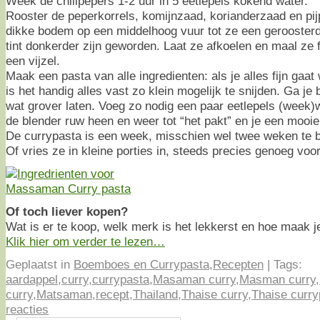
Week de chilipepers 1-2 uur in 5 eetlepels kokend water.
Rooster de peperkorrels, komijnzaad, korianderzaad en pi
dikke bodem op een middelhoog vuur tot ze een gerooster
tint donkerder zijn geworden. Laat ze afkoelen en maal ze f
een vijzel.
Maak een pasta van alle ingredienten: als je alles fijn gaat 
is het handig alles vast zo klein mogelijk te snijden. Ga je
wat grover laten. Voeg zo nodig een paar eetlepels (week)w
de blender ruw heen en weer tot “het pakt” en je een mooie,
De currypasta is een week, misschien wel twee weken te b
Of vries ze in kleine porties in, steeds precies genoeg voo
Of toch liever kopen?
Wat is er te koop, welk merk is het lekkerst en hoe maak
Klik hier om verder te lezen…
Geplaatst in
Boemboes en Currypasta
,
Recepten
|
Tags:
aardappel
,
curry
,
currypasta
,
Masaman curry
,
Masman curry
,
curry
,
Matsaman
,
recept
,
Thailand
,
Thaise curry
,
Thaise curry
reacties