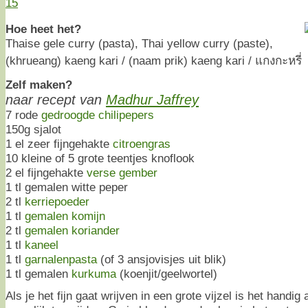
15
Hoe heet het?
Thaise gele curry (pasta), Thai yellow curry (paste),
(khrueang) kaeng kari / (naam prik) kaeng kari / แกงกะหรี่
Zelf maken?
naar recept van
Madhur Jaffrey
7 rode
gedroogde chilipepers
150g sjalot
1 el zeer fijngehakte
citroengras
10 kleine of 5 grote teentjes knoflook
2 el fijngehakte
verse gember
1 tl gemalen witte peper
2 tl
kerriepoeder
1 tl
gemalen komijn
2 tl
gemalen koriander
1 tl
kaneel
1 tl
garnalenpasta
(of 3 ansjovisjes uit blik)
1 tl gemalen
kurkuma
(koenjit/geelwortel)
Als je het fijn gaat wrijven in een grote vijzel is het handig 