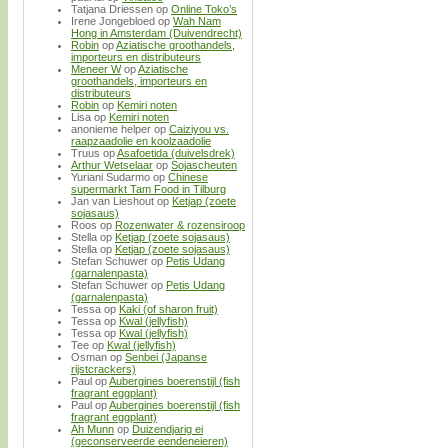
Tatjana Driessen
op
Online Toko’s
Irene Jongebloed
op
Wah Nam
Hong in Amsterdam (Duivendrecht)
Robin
op
Aziatische groothandels,
importeurs en distributeurs
Meneer W
op
Aziatische
groothandels, importeurs en
distributeurs
Robin
op
Kemiri noten
Lisa
op
Kemiri noten
anonieme helper
op
Caiziyou vs.
raapzaadolie en koolzaadolie
Truus
op
Asafoetida (duivelsdrek)
Arthur Wetselaar
op
Sojascheuten
Yuriani Sudarmo
op
Chinese
supermarkt Tam Food in Tilburg
Jan van Lieshout
op
Ketjap (zoete
sojasaus)
Roos
op
Rozenwater & rozensiroop
Stella
op
Ketjap (zoete sojasaus)
Stella
op
Ketjap (zoete sojasaus)
Stefan Schuwer
op
Petis Udang
(garnalenpasta)
Stefan Schuwer
op
Petis Udang
(garnalenpasta)
Tessa
op
Kaki (of sharon fruit)
Tessa
op
Kwal (jellyfish)
Tessa
op
Kwal (jellyfish)
Tee
op
Kwal (jellyfish)
Osman
op
Senbei (Japanse
rijstcrackers)
Paul
op
Aubergines boerenstijl (fish
fragrant eggplant)
Paul
op
Aubergines boerenstijl (fish
fragrant eggplant)
Ah Munn
op
Duizendjarig ei
(geconserveerde eendeneieren)