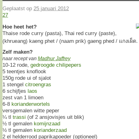
Geplaatst op
25 januari 2012
27
Hoe heet het?
Thaise rode curry (pasta), Thai red curry (paste),
(khrueang) kaeng phet / (naam prik) gaeng phed / แกงเผ็ด.
Zelf maken?
naar recept van
Madhur Jaffrey
10-12 rode,
gedroogde chilipepers
5 teentjes knoflook
150g rode ui of sjalot
1 stengel
citroengras
6 schijfjes
laos
zest van 1 limoen
6-8
korianderwortels
versgemalen witte peper
¼ tl
trassi
(of 2 ansjovisjes uit blik)
½ tl gemalen
komijnzaad
½ tl gemalen
korianderzaad
2 el helderrood paprikapoeder (optioneel)