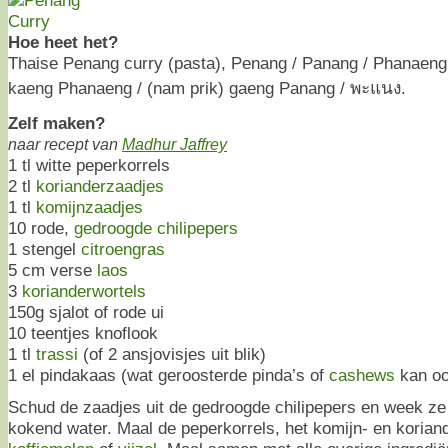
Hoe heet het?
Thaise Penang curry (pasta), Penang / Panang / Phanaeng c
kaeng Phanaeng / (nam prik) gaeng Panang / พะแนง.
Zelf maken?
naar recept van
Madhur Jaffrey
1 tl witte peperkorrels
2 tl
korianderzaadjes
1 tl
komijnzaadjes
10 rode,
gedroogde chilipepers
1 stengel
citroengras
5 cm verse
laos
3
korianderwortels
150g sjalot of rode ui
10 teentjes knoflook
1 tl
trassi
(of 2 ansjovisjes uit blik)
1 el pindakaas (wat geroosterde pinda’s of
cashews
kan oo
Schud de zaadjes uit de gedroogde chilipepers en week ze 
kokend water. Maal de peperkorrels, het komijn- en koriand