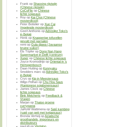
Frank
op
Shaoxing rijstwijn
(Chinese rijstwijn)
CoCoFlix
op
Chinese
lichte sojasaus
Roy
op
Kai Choi (Chinese
mosterdkool)
Peter Bottelier
op
Xue Cai
(ingelegde mosterdkool)
Geert Anthonis
op
Adreslijst Toko’s
in België
Henk
op
Knapperige tofuvellen
gevuld met garnalen
remi
op
Gula djawa (Javaanse
bruine suiker)
Els Töpfer
op
Dong Nan Hang
Supermarket in Delft (centrum)
Xuper
op
Chinese lichte sojasaus
Joyce Kromodirijo
op
Oriental in ’s
Hertogenbosch
Daan Hutting
op
Konnyaku
Smolders marc
op
Adreslijst Toko’s
in België
Crys
op
Kip in Meestersaus
Wilgo Pelhan
op
Chu Hou Saus
(Kantonese sojabonensaus)
James Clock
op
Chinese
lichte sojasaus
Bink Melcherts
op
Feedback &
Vragen
Marjan
op
Thaise groene
currypasta
JaRoW Wattimena
op
Saté kambing
(saté van geit met ketjapsaus)
Brenda Verheij
op
Aziatische
groothandels, importeurs en
distributeurs
paul idi
op
Vindaloo