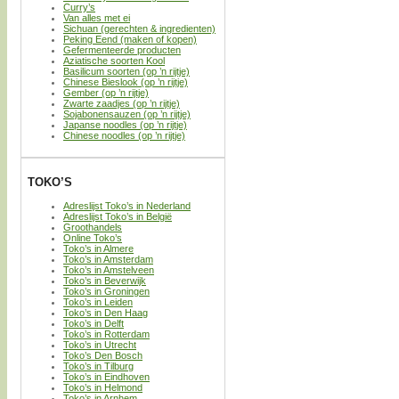
Curry’s
Van alles met ei
Sichuan (gerechten & ingredienten)
Peking Eend (maken of kopen)
Gefermenteerde producten
Aziatische soorten Kool
Basilicum soorten (op ’n rijtje)
Chinese Bieslook (op ’n rijtje)
Gember (op ’n rijtje)
Zwarte zaadjes (op ’n rijtje)
Sojabonensauzen (op ’n rijtje)
Japanse noodles (op ’n rijtje)
Chinese noodles (op ’n rijtje)
TOKO’S
Adreslijst Toko’s in Nederland
Adreslijst Toko’s in België
Groothandels
Online Toko’s
Toko’s in Almere
Toko’s in Amsterdam
Toko’s in Amstelveen
Toko’s in Beverwijk
Toko’s in Groningen
Toko’s in Leiden
Toko’s in Den Haag
Toko’s in Delft
Toko’s in Rotterdam
Toko’s in Utrecht
Toko’s Den Bosch
Toko’s in Tilburg
Toko’s in Eindhoven
Toko’s in Helmond
Toko’s in Arnhem