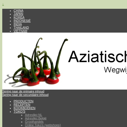
↓
CHINA
JAPAN
KOREA
INDONESIË
INDIA
THAILAND
VIETNAM
Spring naar de primaire inhoud
Spring naar de secundaire inhoud
PRODUCTEN
RECEPTEN
KOOKBOEKEN
TOKO’S
Adreslijst NL
Adreslijst België
Groothandels
Online Toko’s (webshops)