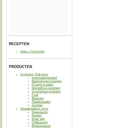
RECEPTEN
Index / Overzicht
PRODUCTEN
Groenten, fruit enzo
Ingemaakt/pickled
Blad/stengel groenten
Groene kruiden
Wortel/knol groenten
Vrucht/peul groenten
Fruit
Bloemen
Paddestoelen
Zeewier
Smaakmakers enzo
Sojasauzen
Azijnen
Kook wijn
Chilisauzen
Bonensauzen