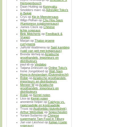
Hertogenbosch
Daan Hutting
op
Konnyaku
Smolders marc
op
Adreslijst Toko’s
in België
Crys
op
Kip in Meestersaus
Wilgo Pelhan
op
Chu Hou Saus
(Kantonese sojabonensaus)
James Clock
op
Chinese
lichte sojasaus
Bink Melcherts
op
Feedback &
Vragen
Marjan
op
Thaise groene
currypasta
JaRoW Wattimena
op
Saté kambing
(saté van geit met ketjapsaus)
Brenda Verheij
op
Aziatische
groothandels, importeurs en
distributeurs
paul idi
op
Vindaloo
Tatjana Driessen
op
Online Toko’s
Irene Jongebloed
op
Wah Nam
Hong in Amsterdam (Duivendrecht)
Robin
op
Aziatische groothandels,
importeurs en distributeurs
Meneer W
op
Aziatische
groothandels, importeurs en
distributeurs
Robin
op
Kemiri noten
Lisa
op
Kemiri noten
anonieme helper
op
Caiziyou vs.
raapzaadolie en koolzaadolie
Truus
op
Asafoetida (duivelsdrek)
Arthur Wetselaar
op
Sojascheuten
Yuriani Sudarmo
op
Chinese
supermarkt Tam Food in Tilburg
Jan van Lieshout
op
Ketjap (zoete
sojasaus)