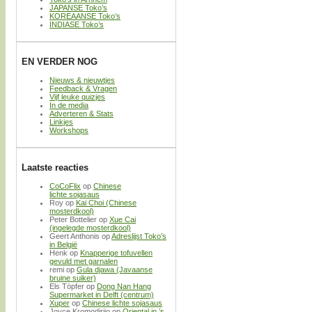
JAPANSE Toko’s
KOREAANSE Toko’s
INDIASE Toko’s
EN VERDER NOG
Nieuws & nieuwtjes
Feedback & Vragen
Vijf leuke quizjes
In de media
Adverteren & Stats
Linkjes
Workshops
Laatste reacties
CoCoFlix
op
Chinese
lichte sojasaus
Roy
op
Kai Choi (Chinese
mosterdkool)
Peter Bottelier
op
Xue Cai
(ingelegde mosterdkool)
Geert Anthonis
op
Adreslijst Toko’s
in België
Henk
op
Knapperige tofuvellen
gevuld met garnalen
remi
op
Gula djawa (Javaanse
bruine suiker)
Els Töpfer
op
Dong Nan Hang
Supermarket in Delft (centrum)
Xuper
op
Chinese lichte sojasaus
Joyce Kromodirijo
op
Oriental in ’s