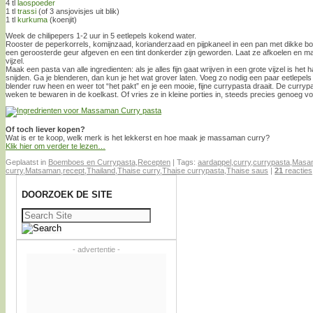
4 tl
laospoeder
1 tl
trassi
(of 3 ansjovisjes uit blik)
1 tl
kurkuma
(koenjit)
Week de chilipepers 1-2 uur in 5 eetlepels kokend water.
Rooster de peperkorrels, komijnzaad, korianderzaad en pijpkaneel in een pan met dikke b
een geroosterde geur afgeven en een tint donkerder zijn geworden. Laat ze afkoelen en maal
vijzel.
Maak een pasta van alle ingredienten: als je alles fijn gaat wrijven in een grote vijzel is het h
snijden. Ga je blenderen, dan kun je het wat grover laten. Voeg zo nodig een paar eetlepels
blender ruw heen en weer tot “het pakt” en je een mooie, fijne currypasta draait. De curry
weken te bewaren in de koelkast. Of vries ze in kleine porties in, steeds precies genoeg v
Of toch liever kopen?
Wat is er te koop, welk merk is het lekkerst en hoe maak je massaman curry?
Klik hier om verder te lezen…
Geplaatst in
Boemboes en Currypasta
,
Recepten
|
Tags:
aardappel
,
curry
,
currypasta
,
Masam
curry
,
Matsaman
,
recept
,
Thailand
,
Thaise curry
,
Thaise currypasta
,
Thaise saus
|
21
reacties
DOORZOEK DE SITE
Zoeken
naar:
- advertentie -