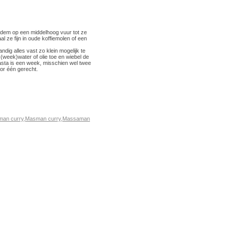
odem op een middelhoog vuur tot ze
 ze fijn in oude koffiemolen of een
andig alles vast zo klein mogelijk te
 (week)water of olie toe en wiebel de
pasta is een week, misschien wel twee
oor één gerecht.
an curry
,
Masman curry
,
Massaman