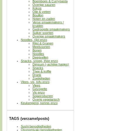
Boemboes & Currypasta
Overige sauzen
Kokos
Olie & vetten
Bouillon
Noten en zaden
Verse smaakmakers /
kruiden
Gedroogde smaakmakers
Suiker soorten
Overige smaakmakers
Noodles, rijst enzo
Rijst & Granen
Meelsoorten
Bonen
Noodles
Deegvellen
Snacks, snoep, thee enzo
Dimsum (-achtige hapjes)
Snacks
Thee & koffie
Drank
Zoetigheden
Vlees, vis, tofu enzo
Vlees
Gevogelte
Vis enzo
Sojaproducten
Overig vegetarisch
Keukengerei, kennis enzo
TAGS (verzamelposts)
Sushi benodigdheden
Okonomiyaki benodigdheden