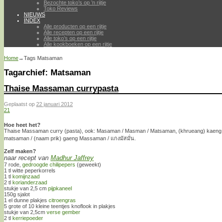
Bezochte toko’s op ’n rijtje
Toko Reviews
NIEUWS
INDEX
Alle producten op een rijtje
Alle recepten op een rijtje
Alle toko’s op een rijtje
Alle kookboeken op een rijtje
Home
→Tags
Matsaman
Tagarchief:
Matsaman
Thaise Massaman currypasta
Geplaatst op
22 januari 2012
21
Hoe heet het?
Thaise Massaman curry (pasta), ook: Masaman / Masman / Matsaman, (khrueang) kaeng
matsaman / (naam prik) gaeng Massaman / แกงมัสมั่น.
Zelf maken?
naar recept van
Madhur Jaffrey
7 rode,
gedroogde chilipepers
(geweekt)
1 tl witte peperkorrels
1 tl
komijnzaad
2 tl
korianderzaad
stukje van 2,5 cm
pijpkaneel
150g sjalot
1 el dunne plakjes
citroengras
5 grote of 10 kleine teentjes knoflook in plakjes
stukje van 2,5cm
verse gember
2 tl
kerriepoeder