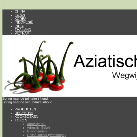
↓
CHINA
JAPAN
KOREA
INDONESIË
INDIA
THAILAND
VIETNAM
Spring naar de primaire inhoud
Spring naar de secundaire inhoud
PRODUCTEN
RECEPTEN
KOOKBOEKEN
TOKO’S
Adreslijst NL
Adreslijst België
Groothandels
Online Toko’s (webshops)