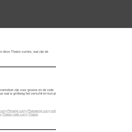
n deze Thaise curries, wat zijn de
beroemdste zijn voor groene en de rode
 wat is grofweg het verschil en kun je
curry
,
Penang curry
,
Phanaeng curry
,
red
y
,
Thaise rode curry
,
Thaise