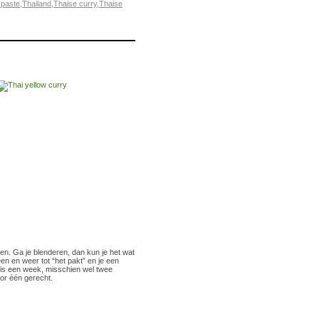
 paste
,
Thailand
,
Thaise curry
,
Thaise
ijden. Ga je blenderen, dan kun je het wat
en en weer tot “het pakt” en je een
a is een week, misschien wel twee
oor één gerecht.