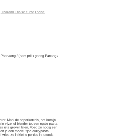
t
,
Thailand
,
Thaise curry
,
Thaise
g Phanaeng / (nam prik) gaeng Panang /
ter. Maal de peperkorrels, het komijn-
in vijzel of blender tot een egale pasta.
lles iets grover laten. Voeg zo nodig een
 en je een mooie, fijne currypasta
ries ze in kleine porties in, steeds