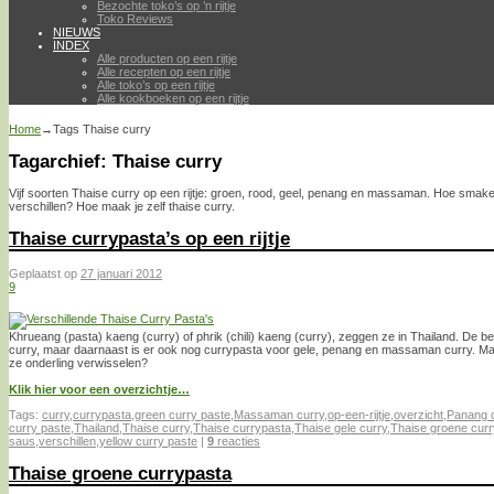
Bezochte toko’s op ’n rijtje
Toko Reviews
NIEUWS
INDEX
Alle producten op een rijtje
Alle recepten op een rijtje
Alle toko’s op een rijtje
Alle kookboeken op een rijtje
Home
→Tags
Thaise curry
Tagarchief:
Thaise curry
Vijf soorten Thaise curry op een rijtje: groen, rood, geel, penang en massaman. Hoe smake
verschillen? Hoe maak je zelf thaise curry.
Thaise currypasta’s op een rijtje
Geplaatst op
27 januari 2012
9
Khrueang (pasta) kaeng (curry) of phrik (chili) kaeng (curry), zeggen ze in Thailand. De 
curry, maar daarnaast is er ook nog currypasta voor gele, penang en massaman curry. Maar
ze onderling verwisselen?
Klik hier voor een overzichtje…
Tags:
curry
,
currypasta
,
green curry paste
,
Massaman curry
,
op-een-rijtje
,
overzicht
,
Panang 
curry paste
,
Thailand
,
Thaise curry
,
Thaise currypasta
,
Thaise gele curry
,
Thaise groene curr
saus
,
verschillen
,
yellow curry paste
|
9
reacties
Thaise groene currypasta