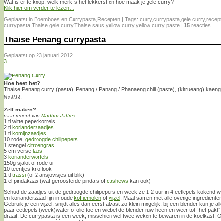
Wat is er te koop, welk merk is het lekkerst en hoe maak je gele curry?
Klik hier om verder te lezen…
Geplaatst in
Boemboes en Currypasta
,
Recepten
|
Tags:
curry
,
currypasta
,
gele curry
,
recep
currypasta
,
Thaise gele curry
,
Thaise saus
,
yellow curry
,
yellow curry paste
|
15
reacties
Thaise Penang currypasta
Geplaatst op
23 januari 2012
3
Hoe heet het?
Thaise Penang curry (pasta), Penang / Panang / Phanaeng chili (paste), (khrueang) kaen
พะแนง.
Zelf maken?
naar recept van
Madhur Jaffrey
1 tl witte peperkorrels
2 tl
korianderzaadjes
1 tl
komijnzaadjes
10 rode,
gedroogde chilipepers
1 stengel
citroengras
5 cm verse
laos
3
korianderwortels
150g sjalot of rode ui
10 teentjes knoflook
1 tl
trassi
(of 2 ansjovisjes uit blik)
1 el pindakaas (wat geroosterde pinda’s of
cashews
kan ook)
Schud de zaadjes uit de gedroogde chilipepers en week ze 1-2 uur in 4 eetlepels kokend wa
en korianderzaad fijn in oude
koffiemolen
of
vijzel
. Maal samen met alle overige ingrediënten 
Gebruik je een vijzel, snijdt alles dan eerst alvast zo klein mogelijk, bij een blender kun je a
paar eetlepels (week)water of olie toe en wiebel de blender ruw heen en weer tot “het pakt”
draait. De currypasta is een week, misschien wel twee weken te bewaren in de koelkast. Of v