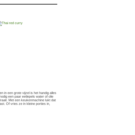
n in een grote vijzel is het handig alles
nodig een paar eetlepels water of olie
 draait. Met een keukenmachine lukt dat
. Of vries ze in kleine porties in,