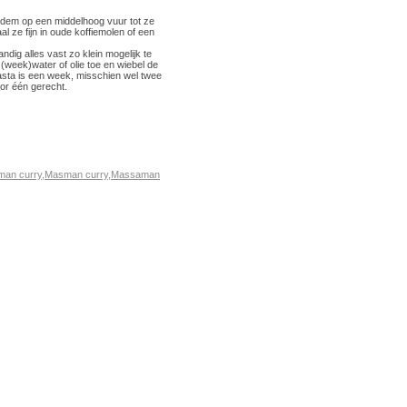
odem op een middelhoog vuur tot ze
 ze fijn in oude koffiemolen of een
andig alles vast zo klein mogelijk te
 (week)water of olie toe en wiebel de
pasta is een week, misschien wel twee
oor één gerecht.
an curry
,
Masman curry
,
Massaman