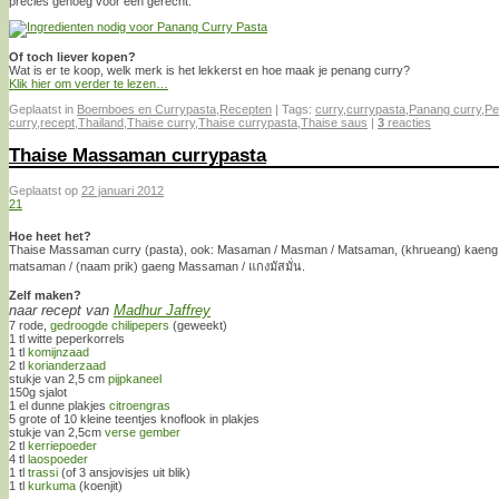
precies genoeg voor één gerecht.
Of toch liever kopen?
Wat is er te koop, welk merk is het lekkerst en hoe maak je penang curry?
Klik hier om verder te lezen…
Geplaatst in
Boemboes en Currypasta
,
Recepten
|
Tags:
curry
,
currypasta
,
Panang curry
,
Pe
curry
,
recept
,
Thailand
,
Thaise curry
,
Thaise currypasta
,
Thaise saus
|
3
reacties
Thaise Massaman currypasta
Geplaatst op
22 januari 2012
21
Hoe heet het?
Thaise Massaman curry (pasta), ook: Masaman / Masman / Matsaman, (khrueang) kaeng
matsaman / (naam prik) gaeng Massaman / แกงมัสมั่น.
Zelf maken?
naar recept van
Madhur Jaffrey
7 rode,
gedroogde chilipepers
(geweekt)
1 tl witte peperkorrels
1 tl
komijnzaad
2 tl
korianderzaad
stukje van 2,5 cm
pijpkaneel
150g sjalot
1 el dunne plakjes
citroengras
5 grote of 10 kleine teentjes knoflook in plakjes
stukje van 2,5cm
verse gember
2 tl
kerriepoeder
4 tl
laospoeder
1 tl
trassi
(of 3 ansjovisjes uit blik)
1 tl
kurkuma
(koenjit)