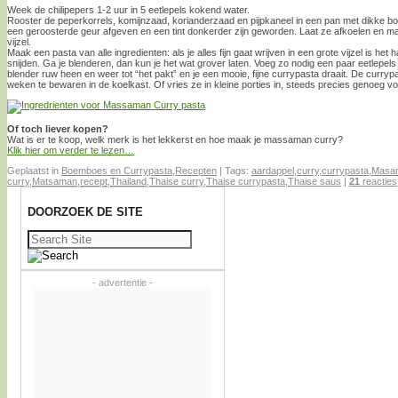
Week de chilipepers 1-2 uur in 5 eetlepels kokend water.
Rooster de peperkorrels, komijnzaad, korianderzaad en pijpkaneel in een pan met dikke b
een geroosterde geur afgeven en een tint donkerder zijn geworden. Laat ze afkoelen en maal
vijzel.
Maak een pasta van alle ingredienten: als je alles fijn gaat wrijven in een grote vijzel is het h
snijden. Ga je blenderen, dan kun je het wat grover laten. Voeg zo nodig een paar eetlepels
blender ruw heen en weer tot “het pakt” en je een mooie, fijne currypasta draait. De curry
weken te bewaren in de koelkast. Of vries ze in kleine porties in, steeds precies genoeg v
Of toch liever kopen?
Wat is er te koop, welk merk is het lekkerst en hoe maak je massaman curry?
Klik hier om verder te lezen…
Geplaatst in
Boemboes en Currypasta
,
Recepten
|
Tags:
aardappel
,
curry
,
currypasta
,
Masam
curry
,
Matsaman
,
recept
,
Thailand
,
Thaise curry
,
Thaise currypasta
,
Thaise saus
|
21
reacties
DOORZOEK DE SITE
Zoeken
naar:
- advertentie -