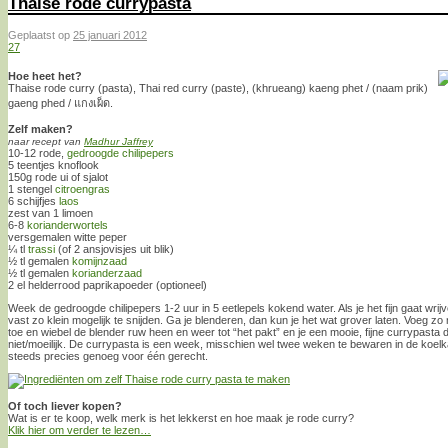
Thaise rode currypasta
Geplaatst op
25 januari 2012
27
Hoe heet het?
Thaise rode curry (pasta), Thai red curry (paste), (khrueang) kaeng phet / (naam prik)
gaeng phed / แกงเผ็ด.
Zelf maken?
naar recept van
Madhur Jaffrey
10-12 rode,
gedroogde chilipepers
5 teentjes knoflook
150g rode ui of sjalot
1 stengel
citroengras
6 schijfjes
laos
zest van 1 limoen
6-8
korianderwortels
versgemalen witte peper
¼ tl
trassi
(of 2 ansjovisjes uit blik)
½ tl gemalen
komijnzaad
½ tl gemalen
korianderzaad
2 el helderrood paprikapoeder (optioneel)
Week de gedroogde chilipepers 1-2 uur in 5 eetlepels kokend water. Als je het fijn gaat wrijve
vast zo klein mogelijk te snijden. Ga je blenderen, dan kun je het wat grover laten. Voeg zo 
toe en wiebel de blender ruw heen en weer tot “het pakt” en je een mooie, fijne currypasta
niet/moeilijk. De currypasta is een week, misschien wel twee weken te bewaren in de koelkast
steeds precies genoeg voor één gerecht.
Of toch liever kopen?
Wat is er te koop, welk merk is het lekkerst en hoe maak je rode curry?
Klik hier om verder te lezen…