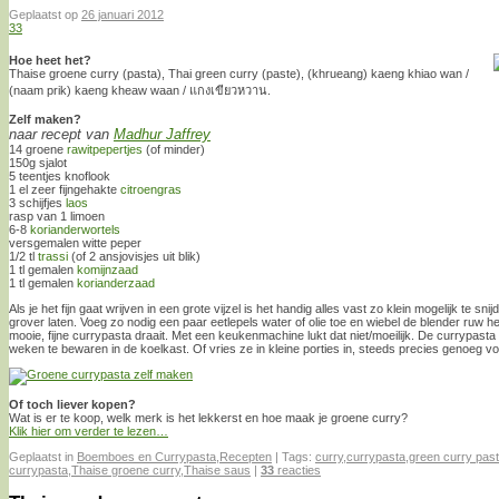
Geplaatst op
26 januari 2012
33
Hoe heet het?
Thaise groene curry (pasta), Thai green curry (paste), (khrueang) kaeng khiao wan /
(naam prik) kaeng kheaw waan / แกงเขียวหวาน.
Zelf maken?
naar recept van
Madhur Jaffrey
14 groene
rawitpepertjes
(of minder)
150g sjalot
5 teentjes knoflook
1 el zeer fijngehakte
citroengras
3 schijfjes
laos
rasp van 1 limoen
6-8
korianderwortels
versgemalen witte peper
1/2 tl
trassi
(of 2 ansjovisjes uit blik)
1 tl gemalen
komijnzaad
1 tl gemalen
korianderzaad
Als je het fijn gaat wrijven in een grote vijzel is het handig alles vast zo klein mogelijk te sn
grover laten. Voeg zo nodig een paar eetlepels water of olie toe en wiebel de blender ruw he
mooie, fijne currypasta draait. Met een keukenmachine lukt dat niet/moeilijk. De currypast
weken te bewaren in de koelkast. Of vries ze in kleine porties in, steeds precies genoeg v
Of toch liever kopen?
Wat is er te koop, welk merk is het lekkerst en hoe maak je groene curry?
Klik hier om verder te lezen…
Geplaatst in
Boemboes en Currypasta
,
Recepten
|
Tags:
curry
,
currypasta
,
green curry pas
currypasta
,
Thaise groene curry
,
Thaise saus
|
33
reacties