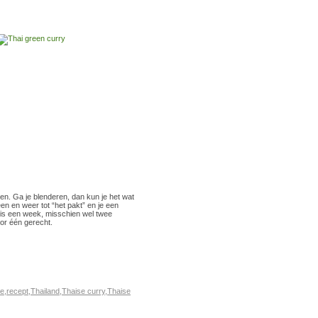
ijden. Ga je blenderen, dan kun je het wat
en en weer tot “het pakt” en je een
a is een week, misschien wel twee
oor één gerecht.
te
,
recept
,
Thailand
,
Thaise curry
,
Thaise