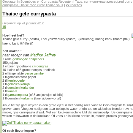
Geplaatst in
Boemboes en Currypasta
,
Recepten
|
Tags:
curry
,
currypasta
,
recept
,
red curry
currypasta
,
Thaise rode curry
,
Thaise saus
|
27
reacties
Thaise gele currypasta
Geplaatst op
24 januari 2012
15
Hoe heet het?
Thaise gele curry (pasta), Thai yellow curry (paste), (khrueang) kaeng kari / (naam prik)
kaeng kari / แกงกะหรี่
Zelf maken?
naar recept van
Madhur Jaffrey
7 rode
gedroogde chilipepers
150g sjalot
1 el zeer fijngehakte
citroengras
10 kleine of 5 grote teentjes knoflook
2 el fijngehakte
verse gember
1 tl gemalen witte peper
2 tl
kerriepoeder
1 tl
gemalen komijn
2 tl
gemalen koriander
1 tl
kaneel
1 tl
garnalenpasta
(of 3 ansjovisjes uit blik)
1 tl gemalen
kurkuma
(koenjit/geelwortel)
Als je het fijn gaat wrijven in een grote vijzel is het handig alles vast zo klein mogelijk te sn
grover laten. Voeg zo nodig een paar eetlepels water of olie toe en wiebel de blender ruw he
mooie, fijne currypasta draait. Met een keukenmachine lukt dat niet/moeilijk. De currypast
weken te bewaren in de koelkast. Of vries ze in kleine porties in, steeds precies genoeg v
Of toch liever kopen?