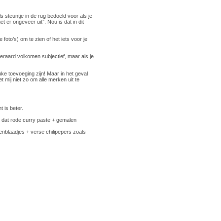
als steuntje in de rug bedoeld voor als je
t er ongeveer uit”. Nou is dat in dit
 foto’s) om te zien of het iets voor je
teraard volkomen subjectief, maar als je
ke toevoeging zijn! Maar in het geval
 mij niet zo om alle merken uit te
t is beter.
d dat rode curry paste + gemalen
enblaadjes + verse chilipepers zoals