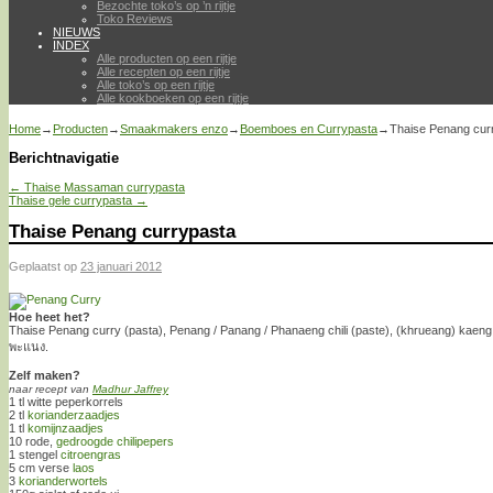
Bezochte toko’s op ’n rijtje
Toko Reviews
NIEUWS
INDEX
Alle producten op een rijtje
Alle recepten op een rijtje
Alle toko’s op een rijtje
Alle kookboeken op een rijtje
Home
→
Producten
→
Smaakmakers enzo
→
Boemboes en Currypasta
→
Thaise Penang cur
Berichtnavigatie
←
Thaise Massaman currypasta
Thaise gele currypasta
→
Thaise Penang currypasta
Geplaatst op
23 januari 2012
Hoe heet het?
Thaise Penang curry (pasta), Penang / Panang / Phanaeng chili (paste), (khrueang) kaen
พะแนง.
Zelf maken?
naar recept van
Madhur Jaffrey
1 tl witte peperkorrels
2 tl
korianderzaadjes
1 tl
komijnzaadjes
10 rode,
gedroogde chilipepers
1 stengel
citroengras
5 cm verse
laos
3
korianderwortels