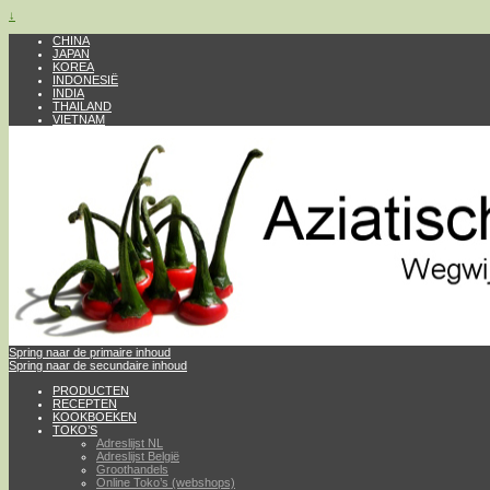
↓
CHINA
JAPAN
KOREA
INDONESIË
INDIA
THAILAND
VIETNAM
Spring naar de primaire inhoud
Spring naar de secundaire inhoud
PRODUCTEN
RECEPTEN
KOOKBOEKEN
TOKO’S
Adreslijst NL
Adreslijst België
Groothandels
Online Toko’s (webshops)