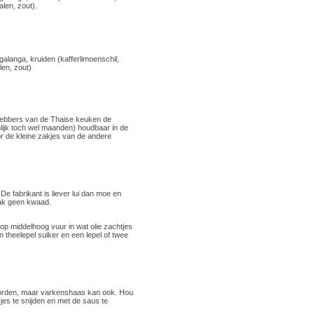
alen, zout).
, galanga, kruiden (kafferlimoenschil,
len, zout)
efhebbers van de Thaise keuken de
nlijk toch wel maanden) houdbaar in de
or de kleine zakjes van de andere
De fabrikant is liever lui dan moe en
aak geen kwaad.
 op middelhoog vuur in wat olie zachtjes
 theelepel suiker en een lepel of twee
 worden, maar varkenshaas kan ook. Hou
kjes te snijden en met de saus te