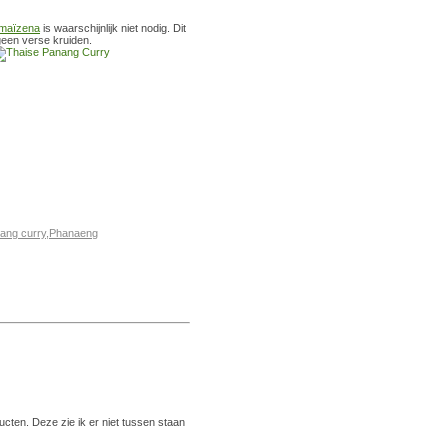
maïzena
is waarschijnlijk niet nodig. Dit
 geen verse kruiden.
ang curry
,
Phanaeng
cten. Deze zie ik er niet tussen staan