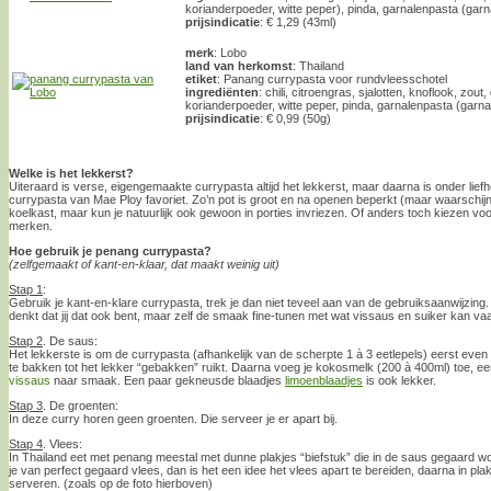
korianderpoeder, witte peper), pinda, garnalenpasta (garn
prijsindicatie
: € 1,29 (43ml)
merk
: Lobo
land van herkomst
: Thailand
etiket
: Panang currypasta voor rundvleesschotel
ingrediënten
: chili, citroengras, sjalotten, knoflook, zout
korianderpoeder, witte peper, pinda, garnalenpasta (garna
prijsindicatie
: € 0,99 (50g)
Welke is het lekkerst?
Uiteraard is verse, eigengemaakte currypasta altijd het lekkerst, maar daarna is onder li
currypasta van Mae Ploy favoriet. Zo’n pot is groot en na openen beperkt (maar waarschij
koelkast, maar kun je natuurlijk ook gewoon in porties invriezen. Of anders toch kiezen vo
merken.
Hoe gebruik je penang currypasta?
(zelfgemaakt of kant-en-klaar, dat maakt weinig uit)
Stap 1
:
Gebruik je kant-en-klare currypasta, trek je dan niet teveel aan van de gebruiksaanwijzing. 
denkt dat jij dat ook bent, maar zelf de smaak fine-tunen met wat vissaus en suiker kan v
Stap 2
. De saus:
Het lekkerste is om de currypasta (afhankelijk van de scherpte 1 à 3 eetlepels) eerst even
te bakken tot het lekker “gebakken” ruikt. Daarna voeg je kokosmelk (200 à 400ml) toe, een
vissaus
naar smaak. Een paar gekneusde blaadjes
limoenblaadjes
is ook lekker.
Stap 3
. De groenten:
In deze curry horen geen groenten. Die serveer je er apart bij.
Stap 4
. Vlees:
In Thailand eet met penang meestal met dunne plakjes “biefstuk” die in de saus gegaard
je van perfect gegaard vlees, dan is het een idee het vlees apart te bereiden, daarna in pla
serveren. (zoals op de foto hierboven)