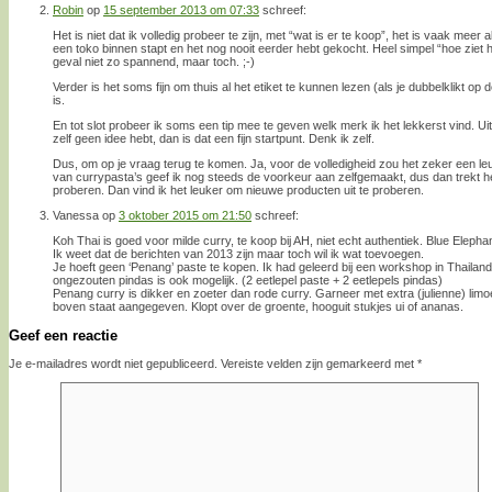
Robin
op
15 september 2013 om 07:33
schreef:
Het is niet dat ik volledig probeer te zijn, met “wat is er te koop”, het is vaak meer 
een toko binnen stapt en het nog nooit eerder hebt gekocht. Heel simpel “hoe ziet he
geval niet zo spannend, maar toch. ;-)
Verder is het soms fijn om thuis al het etiket te kunnen lezen (als je dubbelklikt op de
is.
En tot slot probeer ik soms een tip mee te geven welk merk ik het lekkerst vind. Ui
zelf geen idee hebt, dan is dat een fijn startpunt. Denk ik zelf.
Dus, om op je vraag terug te komen. Ja, voor de volledigheid zou het zeker een leu
van currypasta’s geef ik nog steeds de voorkeur aan zelfgemaakt, dus dan trekt het
proberen. Dan vind ik het leuker om nieuwe producten uit te proberen.
Vanessa
op
3 oktober 2015 om 21:50
schreef:
Koh Thai is goed voor milde curry, te koop bij AH, niet echt authentiek. Blue Elephan
Ik weet dat de berichten van 2013 zijn maar toch wil ik wat toevoegen.
Je hoeft geen ‘Penang’ paste te kopen. Ik had geleerd bij een workshop in Thailan
ongezouten pindas is ook mogelijk. (2 eetlepel paste + 2 eetlepels pindas)
Penang curry is dikker en zoeter dan rode curry. Garneer met extra (julienne) limo
boven staat aangegeven. Klopt over de groente, hooguit stukjes ui of ananas.
Geef een reactie
Je e-mailadres wordt niet gepubliceerd.
Vereiste velden zijn gemarkeerd met
*