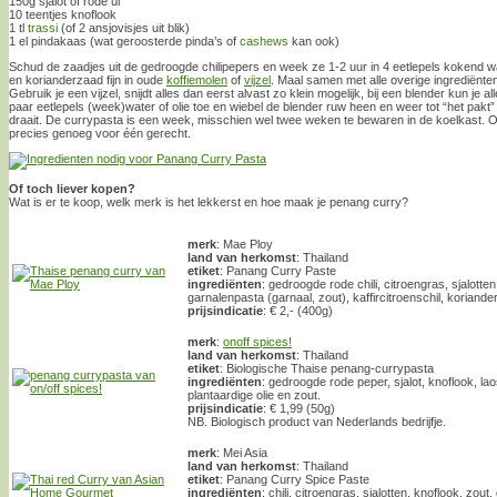
150g sjalot of rode ui
10 teentjes knoflook
1 tl
trassi
(of 2 ansjovisjes uit blik)
1 el pindakaas (wat geroosterde pinda’s of
cashews
kan ook)
Schud de zaadjes uit de gedroogde chilipepers en week ze 1-2 uur in 4 eetlepels kokend wa
en korianderzaad fijn in oude
koffiemolen
of
vijzel
. Maal samen met alle overige ingrediënten 
Gebruik je een vijzel, snijdt alles dan eerst alvast zo klein mogelijk, bij een blender kun je a
paar eetlepels (week)water of olie toe en wiebel de blender ruw heen en weer tot “het pakt”
draait. De currypasta is een week, misschien wel twee weken te bewaren in de koelkast. Of v
precies genoeg voor één gerecht.
Of toch liever kopen?
Wat is er te koop, welk merk is het lekkerst en hoe maak je penang curry?
merk
: Mae Ploy
land van herkomst
: Thailand
etiket
: Panang Curry Paste
ingrediënten
: gedroogde rode chili, citroengras, sjalott
garnalenpasta (garnaal, zout), kaffircitroenschil, koriander
prijsindicatie
: € 2,- (400g)
merk
:
onoff spices!
land van herkomst
: Thailand
etiket
: Biologische Thaise penang-currypasta
ingrediënten
: gedroogde rode peper, sjalot, knoflook, lao
plantaardige olie en zout.
prijsindicatie
: € 1,99 (50g)
NB. Biologisch product van Nederlands bedrijfje.
merk
: Mei Asia
land van herkomst
: Thailand
etiket
: Panang Curry Spice Paste
ingrediënten
: chili, citroengras, sjalotten, knoflook, zout