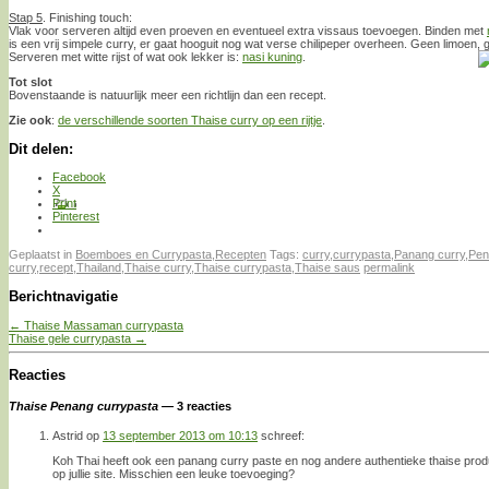
Stap 5
. Finishing touch:
Vlak voor serveren altijd even proeven en eventueel extra vissaus toevoegen. Binden met
is een vrij simpele curry, er gaat hooguit nog wat verse chilipeper overheen. Geen limoen,
Serveren met witte rijst of wat ook lekker is:
nasi kuning
.
Tot slot
Bovenstaande is natuurlijk meer een richtlijn dan een recept.
Zie ook
:
de verschillende soorten Thaise curry op een rijtje
.
Dit delen:
Facebook
X
Print
Pinterest
Geplaatst in
Boemboes en Currypasta
,
Recepten
Tags:
curry
,
currypasta
,
Panang curry
,
Pen
curry
,
recept
,
Thailand
,
Thaise curry
,
Thaise currypasta
,
Thaise saus
permalink
Berichtnavigatie
←
Thaise Massaman currypasta
Thaise gele currypasta
→
Reacties
Thaise Penang currypasta
— 3 reacties
Astrid
op
13 september 2013 om 10:13
schreef:
Koh Thai heeft ook een panang curry paste en nog andere authentieke thaise produ
op jullie site. Misschien een leuke toevoeging?