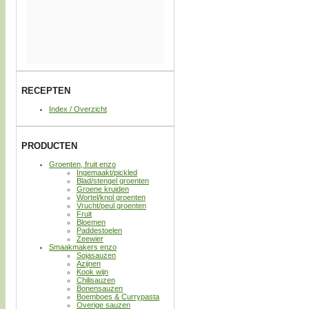
RECEPTEN
Index / Overzicht
PRODUCTEN
Groenten, fruit enzo
Ingemaakt/pickled
Blad/stengel groenten
Groene kruiden
Wortel/knol groenten
Vrucht/peul groenten
Fruit
Bloemen
Paddestoelen
Zeewier
Smaakmakers enzo
Sojasauzen
Azijnen
Kook wijn
Chilisauzen
Bonensauzen
Boemboes & Currypasta
Overige sauzen