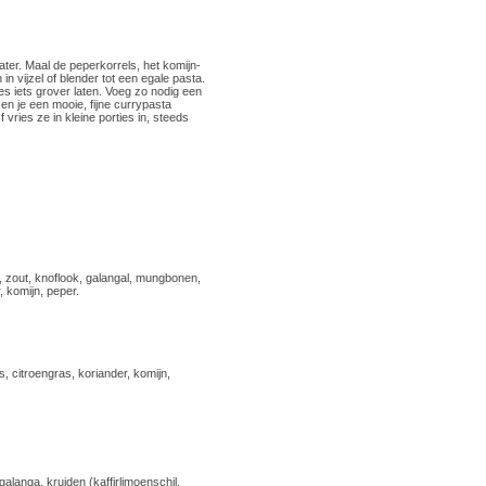
ter. Maal de peperkorrels, het komijn-
in vijzel of blender tot een egale pasta.
lles iets grover laten. Voeg zo nodig een
 en je een mooie, fijne currypasta
ries ze in kleine porties in, steeds
en, zout, knoflook, galangal, mungbonen,
, komijn, peper.
s, citroengras, koriander, komijn,
, galanga, kruiden (kaffirlimoenschil,