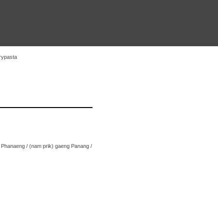
rypasta
g Phanaeng / (nam prik) gaeng Panang /