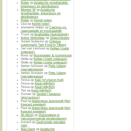
Robin
op
Aziatische groothandels,
importeurs en distributeurs
Meneer W
op
Aziatische
groothandels, importeurs en
distributeurs
Robin
op
Kemiri noten
Lisa
op
Kemiri noten
anonieme helper
op
Caiziyou vs.
raapzaadolie en koolzaadolie
Truus
op
Asafoetida (duivelsdrek)
Arthur Wetselaar
op
Sojascheuten
Yuriani Sudarmo
op
Chinese
supermarkt Tam Food in Tilburg
Jan van Lieshout
op
Ketjap (zoete
sojasaus)
Roos
op
Rozenwater & rozensiroop
Stella
op
Ketjap (zoete sojasaus)
Stella
op
Ketjap (zoete sojasaus)
Stefan Schuwer
op
Petis Udang
(garnalenpasta)
Stefan Schuwer
op
Petis Udang
(garnalenpasta)
Tessa
op
Kaki (of sharon fruit)
Tessa
op
Kwal (jellyfish)
Tessa
op
Kwal (jellyfish)
Tee
op
Kwal (jellyfish)
Osman
op
Senbei (Japanse
rijstcrackers)
Paul
op
Aubergines boerenstijl (fish
fragrant eggplant)
Paul
op
Aubergines boerenstijl (fish
fragrant eggplant)
Ah Munn
op
Duizendjarig ei
(geconserveerde eendeneieren)
Gerard
op
Gedroogde garnalen
(ebi)
Nga Dang
op
Aziatische