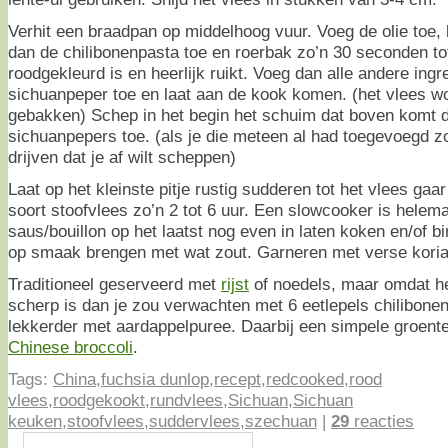
Verhit een braadpan op middelhoog vuur. Voeg de olie toe,
dan de chilibonenpasta toe en roerbak zo’n 30 seconden to
roodgekleurd is en heerlijk ruikt. Voeg dan alle andere ing
sichuanpeper toe en laat aan de kook komen. (het vlees wo
gebakken) Schep in het begin het schuim dat boven komt d
sichuanpepers toe. (als je die meteen al had toegevoegd z
drijven dat je af wilt scheppen)
Laat op het kleinste pitje rustig sudderen tot het vlees gaar
soort stoofvlees zo’n 2 tot 6 uur. Een slowcooker is helema
saus/bouillon op het laatst nog even in laten koken en/of 
op smaak brengen met wat zout. Garneren met verse korian
Traditioneel geserveerd met
rijst
of noedels, maar omdat he
scherp is dan je zou verwachten met 6 eetlepels chilibonen
lekkerder met aardappelpuree. Daarbij een simpele groente
Chinese broccoli
.
Tags:
China
,
fuchsia dunlop
,
recept
,
redcooked
,
rood
vlees
,
roodgekookt
,
rundvlees
,
Sichuan
,
Sichuan
keuken
,
stoofvlees
,
suddervlees
,
szechuan
|
29
reacties