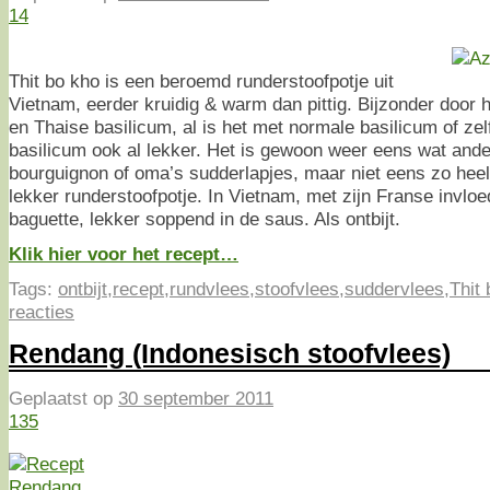
14
Thit bo kho is een beroemd runderstoofpotje uit
Vietnam, eerder kruidig & warm dan pittig. Bijzonder door h
en Thaise basilicum, al is het met normale basilicum of ze
basilicum ook al lekker. Het is gewoon weer eens wat and
bourguignon of oma’s sudderlapjes, maar niet eens zo he
lekker runderstoofpotje. In Vietnam, met zijn Franse invlo
baguette, lekker soppend in de saus. Als ontbijt.
Klik hier voor het recept…
Tags:
ontbijt
,
recept
,
rundvlees
,
stoofvlees
,
suddervlees
,
Thit
reacties
Rendang (Indonesisch stoofvlees)
Geplaatst op
30 september 2011
135