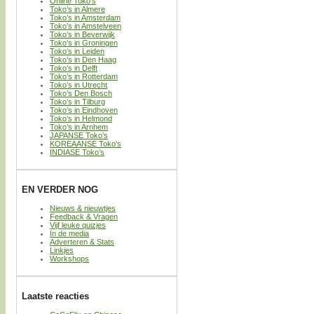
Online Toko’s
Toko’s in Almere
Toko’s in Amsterdam
Toko’s in Amstelveen
Toko’s in Beverwijk
Toko’s in Groningen
Toko’s in Leiden
Toko’s in Den Haag
Toko’s in Delft
Toko’s in Rotterdam
Toko’s in Utrecht
Toko’s Den Bosch
Toko’s in Tilburg
Toko’s in Eindhoven
Toko’s in Helmond
Toko’s in Arnhem
JAPANSE Toko’s
KOREAANSE Toko’s
INDIASE Toko’s
EN VERDER NOG
Nieuws & nieuwtjes
Feedback & Vragen
Vijf leuke quizjes
In de media
Adverteren & Stats
Linkjes
Workshops
Laatste reacties