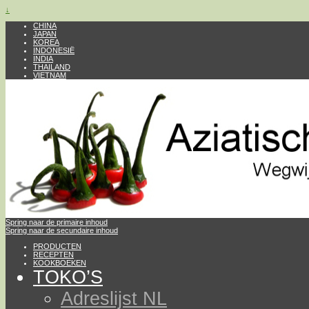
↓
CHINA
JAPAN
KOREA
INDONESIË
INDIA
THAILAND
VIETNAM
Spring naar de primaire inhoud
Spring naar de secundaire inhoud
PRODUCTEN
RECEPTEN
KOOKBOEKEN
TOKO’S
Adreslijst NL