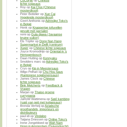
CoCoFlix
op
Chinese
lichte sojasaus
Roy
op
Kai Choi (Chinese
mosterdkool)
Peter Bottelier
op
Xue Cai
(ingelegde mosterdkool)
Geert Anthonis
op
Adreslijst Toko’s
in België
Henk
op
Knapperige tofuvellen
gevuld met garnalen
remi
op
Gula djawa (Javaanse
bruine suiker)
Els Töpfer
op
Dong Nan Hang
Supermarket in Delft (centrum)
Xuper
op
Chinese lichte sojasaus
Joyce Kromodirijo
op
Oriental in ’s
Hertogenbosch
Daan Hutting
op
Konnyaku
Smolders marc
op
Adreslijst Toko’s
in België
Crys
op
Kip in Meestersaus
Wilgo Pelhan
op
Chu Hou Saus
(Kantonese sojabonensaus)
James Clock
op
Chinese
lichte sojasaus
Bink Melcherts
op
Feedback &
Vragen
Marjan
op
Thaise groene
currypasta
JaRoW Wattimena
op
Saté kambing
(saté van geit met ketjapsaus)
Brenda Verheij
op
Aziatische
groothandels, importeurs en
distributeurs
paul idi
op
Vindaloo
Tatjana Driessen
op
Online Toko’s
Irene Jongebloed
op
Wah Nam
Hong in Amsterdam (Duivendrecht)