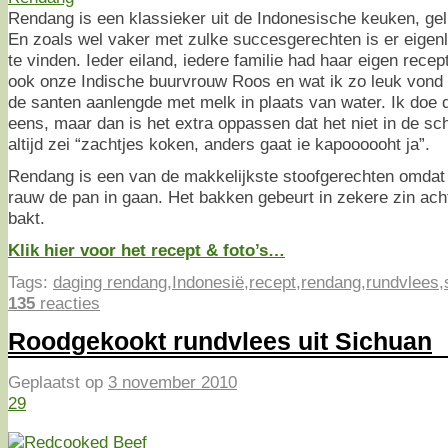
Rendang is een klassieker uit de Indonesische keuken, geli
En zoals wel vaker met zulke succesgerechten is er eigenli
te vinden. Ieder eiland, iedere familie had haar eigen rece
ook onze Indische buurvrouw Roos en wat ik zo leuk vond 
de santen aanlengde met melk in plaats van water. Ik doe
eens, maar dan is het extra oppassen dat het niet in de sch
altijd zei “zachtjes koken, anders gaat ie kapoooooht ja”.
Rendang is een van de makkelijkste stoofgerechten omdat 
rauw de pan in gaan. Het bakken gebeurt in zekere zin acht
bakt.
Klik hier voor het recept & foto’s…
Tags:
daging rendang
,
Indonesië
,
recept
,
rendang
,
rundvlees
,
135
reacties
Roodgekookt rundvlees uit Sichuan
Geplaatst op
3 november 2010
29