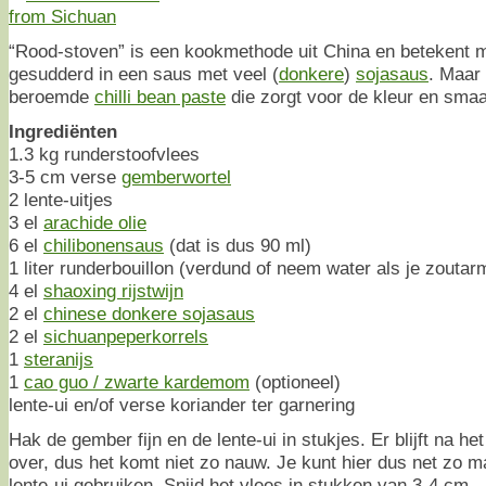
“Rood-stoven” is een kookmethode uit China en betekent m
gesudderd in een saus met veel (
donkere
)
sojasaus
. Maar 
beroemde
chilli bean paste
die zorgt voor de kleur en sma
Ingrediënten
1.3 kg runderstoofvlees
3-5 cm verse
gemberwortel
2 lente-uitjes
3 el
arachide olie
6 el
chilibonensaus
(dat is dus 90 ml)
1 liter runderbouillon (verdund of neem water als je zouta
4 el
shaoxing rijstwijn
2 el
chinese donkere sojasaus
2 el
sichuanpeperkorrels
1
steranijs
1
cao guo / zwarte kardemom
(optioneel)
lente-ui en/of verse koriander ter garnering
Hak de gember fijn en de lente-ui in stukjes. Er blijft na he
over, dus het komt niet zo nauw. Je kunt hier dus net zo m
lente-ui gebruiken. Snijd het vlees in stukken van 3-4 cm.