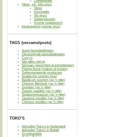
Zoetigheden
Vlees, vis, tofu enzo
Vlees
Gevogelte
Vis enzo
Sojaproducten
Overig vegetarisch
Keukengerei, kennis enzo
TAGS (verzamelposts)
Sushi benodigdheden
Okonomiyaki benodigdheden
Curry’s
Van alles met ei
Sichuan (gerechten & ingredienten)
Peking Eend (maken of kopen)
Gefermenteerde producten
Aziatische soorten Kool
Basilicum soorten (op ’n rijtje)
Chinese Bieslook (op ’n rijtje)
Gember (op ’n rijtje)
Zwarte zaadjes (op ’n rijtje)
Sojabonensauzen (op ’n rijtje)
Japanse noodles (op ’n rijtje)
Chinese noodles (op ’n rijtje)
TOKO’S
Adreslijst Toko’s in Nederland
Adreslijst Toko’s in België
Groothandels