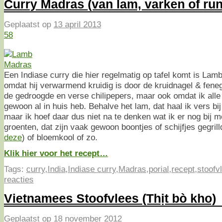
Curry Madras (van lam, varken of ru
Geplaatst op
13 april 2013
58
Een Indiase curry die hier regelmatig op tafel komt is Lam
omdat hij verwarmend kruidig is door de kruidnagel & fenegr
de gedroogde en verse chilipepers, maar ook omdat ik alle
gewoon al in huis heb. Behalve het lam, dat haal ik vers b
maar ik hoef daar dus niet na te denken wat ik er nog bij 
groenten, dat zijn vaak gewoon boontjes of schijfjes gegrilld
deze
) of bloemkool of zo.
Klik hier voor het recept…
Tags:
curry
,
India
,
Indiase curry
,
Madras
,
porial
,
recept
,
stoofv
reacties
Vietnamees Stoofvlees (Thịt bò kho)
Geplaatst op
18 november 2012