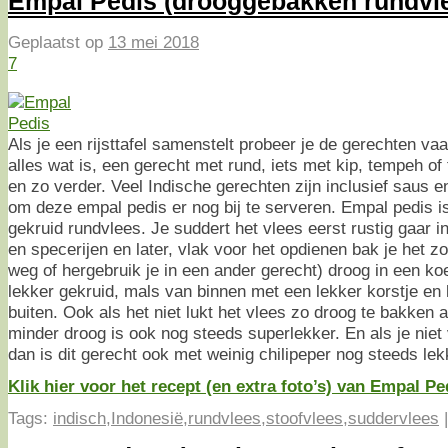
Empal Pedis (drooggebakken rundvl
Geplaatst op
13 mei 2018
7
Als je een rijsttafel samenstelt probeer je de gerechten va
alles wat is, een gerecht met rund, iets met kip, tempeh of 
en zo verder. Veel Indische gerechten zijn inclusief saus en
om deze empal pedis er nog bij te serveren. Empal pedis i
gekruid rundvlees. Je suddert het vlees eerst rustig gaar 
en specerijen en later, vlak voor het opdienen bak je het z
weg of hergebruik je in een ander gerecht) droog in een ko
lekker gekruid, mals van binnen met een lekker korstje en
buiten. Ook als het niet lukt het vlees zo droog te bakken a
minder droog is ook nog steeds superlekker. En als je niet v
dan is dit gerecht ook met weinig chilipeper nog steeds lek
Klik hier voor het recept (en extra foto’s) van Empal P
Tags:
indisch
,
Indonesië
,
rundvlees
,
stoofvlees
,
suddervlees