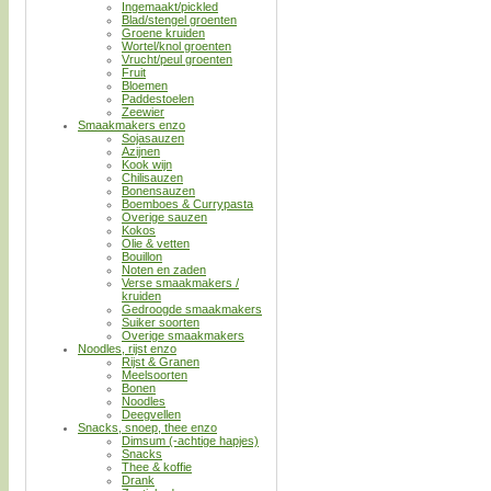
Ingemaakt/pickled
Blad/stengel groenten
Groene kruiden
Wortel/knol groenten
Vrucht/peul groenten
Fruit
Bloemen
Paddestoelen
Zeewier
Smaakmakers enzo
Sojasauzen
Azijnen
Kook wijn
Chilisauzen
Bonensauzen
Boemboes & Currypasta
Overige sauzen
Kokos
Olie & vetten
Bouillon
Noten en zaden
Verse smaakmakers /
kruiden
Gedroogde smaakmakers
Suiker soorten
Overige smaakmakers
Noodles, rijst enzo
Rijst & Granen
Meelsoorten
Bonen
Noodles
Deegvellen
Snacks, snoep, thee enzo
Dimsum (-achtige hapjes)
Snacks
Thee & koffie
Drank