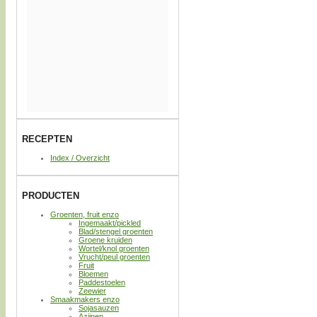
RECEPTEN
Index / Overzicht
PRODUCTEN
Groenten, fruit enzo
Ingemaakt/pickled
Blad/stengel groenten
Groene kruiden
Wortel/knol groenten
Vrucht/peul groenten
Fruit
Bloemen
Paddestoelen
Zeewier
Smaakmakers enzo
Sojasauzen
Azijnen