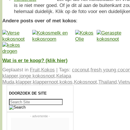
is ie niet meer goed. Of je dit al aan de buitenkant zo
helemaal duidelijk. Klik op de foto voor een duidelijke
Andere posts over of met kokos
:
Wat is er te koop? (klik hier)
Geplaatst in
Fruit
,
Kokos
|
Tags:
coconut
,
fresh young cocon
klapper
,
jonge kokosnoot
,
Kelapa
Muda
,
klapper
,
klappernoot
,
kokos
,
Kokosnoot
,
Thailand
,
Viet
DOORZOEK DE SITE
Zoeken
naar:
- advertentie -