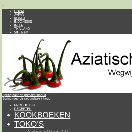
↓
CHINA
JAPAN
KOREA
INDONESIË
INDIA
THAILAND
VIETNAM
Spring naar de primaire inhoud
Spring naar de secundaire inhoud
PRODUCTEN
RECEPTEN
KOOKBOEKEN
TOKO’S