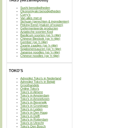
TAGS (verzamelposts)
Sushi benodigdheden
Okonomiyaki benodigdheden
Curry’s
Van alles met ei
Sichuan (gerechten & ingredienten)
Peking Eend (maken of kopen)
Gefermenteerde producten
Aziatische soorten Kool
Basilicum soorten (op ’n rijtje)
Chinese Bieslook (op ’n rijtje)
Gember (op ’n rijtje)
Zwarte zaadjes (op ’n rijtje)
Sojabonensauzen (op ’n rijtje)
Japanse noodles (op ’n rijtje)
Chinese noodles (op ’n rijtje)
TOKO’S
Adreslijst Toko’s in Nederland
Adreslijst Toko’s in België
Groothandels
Online Toko’s
Toko’s in Almere
Toko’s in Amsterdam
Toko’s in Amstelveen
Toko’s in Beverwijk
Toko’s in Groningen
Toko’s in Leiden
Toko’s in Den Haag
Toko’s in Delft
Toko’s in Rotterdam
Toko’s in Utrecht
Toko’s Den Bosch