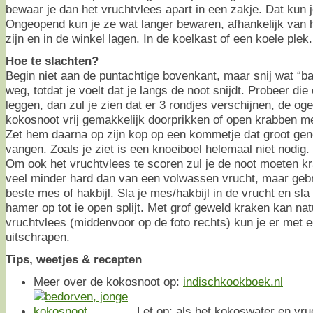
bewaar je dan het vruchtvlees apart in een zakje. Dat kun j
Ongeopend kun je ze wat langer bewaren, afhankelijk van 
zijn en in de winkel lagen. In de koelkast of een koele plek.
Hoe te slachten?
Begin niet aan de puntachtige bovenkant, maar snij wat “b
weg, totdat je voelt dat je langs de noot snijdt. Probeer die
leggen, dan zul je zien dat er 3 rondjes verschijnen, de og
kokosnoot vrij gemakkelijk doorprikken of open krabben me
Zet hem daarna op zijn kop op een kommetje dat groot gen
vangen. Zoals je ziet is een knoeiboel helemaal niet nodig.
Om ook het vruchtvlees te scoren zul je de noot moeten kr
veel minder hard dan van een volwassen vrucht, maar gebr
beste mes of hakbijl. Sla je mes/hakbijl in de vrucht en sla
hamer op tot ie open splijt. Met grof geweld kraken kan nat
vruchtvlees (middenvoor op de foto rechts) kun je er met e
uitschrapen.
Tips, weetjes & recepten
Meer over de kokosnoot op:
indischkookboek.nl
Let op: als het kokoswater en vru