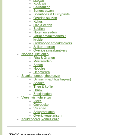
Kook wijn
Chilisauzen
Bonensauzen
Boemboes & Currypasta
Overige sauzen
Kokos
Olie & vetten
Bouillon
Noten en zaden
Verse smaakmakers /
kruiden
Gedroogde smaakmakers
Suiker soorten
Overige smaakmakers
Noodles, rijst enzo
Rijst & Granen
Meelsoorten
Bonen
Noodles
Deegvellen
Snacks, snoep, thee enzo
Dimsum (-achtige hapjes)
Snacks
Thee & koffie
Drank
Zoetigheden
Vlees, vis, tofu enzo
Vlees
Gevogelte
Vis enzo
Sojaproducten
Overig vegetarisch
Keukengerei, kennis enzo