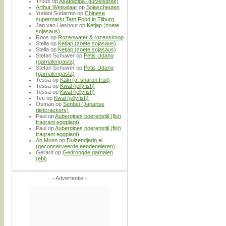
Truus
op
Asafoetida (duivelsdrek)
Arthur Wetselaar
op
Sojascheuten
Yuriani Sudarmo
op
Chinese
supermarkt Tam Food in Tilburg
Jan van Lieshout
op
Ketjap (zoete
sojasaus)
Roos
op
Rozenwater & rozensiroop
Stella
op
Ketjap (zoete sojasaus)
Stella
op
Ketjap (zoete sojasaus)
Stefan Schuwer
op
Petis Udang
(garnalenpasta)
Stefan Schuwer
op
Petis Udang
(garnalenpasta)
Tessa
op
Kaki (of sharon fruit)
Tessa
op
Kwal (jellyfish)
Tessa
op
Kwal (jellyfish)
Tee
op
Kwal (jellyfish)
Osman
op
Senbei (Japanse
rijstcrackers)
Paul
op
Aubergines boerenstijl (fish
fragrant eggplant)
Paul
op
Aubergines boerenstijl (fish
fragrant eggplant)
Ah Munn
op
Duizendjarig ei
(geconserveerde eendeneieren)
Gerard
op
Gedroogde garnalen
(ebi)
- Advertentie -