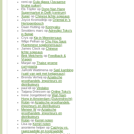
remi
op
Gula djawa (Javaanse
bruine suiker)
Els Töpfer
op
Dong Nan Hang
Supermarket in Delft (centrum)
Xuper
op
Chinese lichte sojasaus
Joyce Kromodirijo
op
Oriental in ’s
Hertogenbosch
Daan Hutting
op
Konnyaku
Smolders marc
op
Adreslijst Toko’s
in België
Crys
op
Kip in Meestersaus
Wilgo Pelhan
op
Chu Hou Saus
(Kantonese sojabonensaus)
James Clock
op
Chinese
lichte sojasaus
Bink Melcherts
op
Feedback &
Vragen
Marjan
op
Thaise groene
currypasta
JaRoW Wattimena
op
Saté kambing
(saté van geit met ketjapsaus)
Brenda Verheij
op
Aziatische
groothandels, importeurs en
distributeurs
paul idi
op
Vindaloo
Tatjana Driessen
op
Online Toko’s
Irene Jongebloed
op
Wah Nam
Hong in Amsterdam (Duivendrecht)
Robin
op
Aziatische groothandels,
importeurs en distributeurs
Meneer W
op
Aziatische
groothandels, importeurs en
distributeurs
Robin
op
Kemiri noten
Lisa
op
Kemiri noten
anonieme helper
op
Caiziyou vs.
raapzaadolie en koolzaadolie