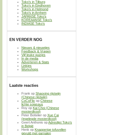
Toko’s in Tilburg
Toko’s in Eindhoven
Toko’s in Helmond
Toko’s in Arnhem
JAPANSE Toko’s
KOREAANSE Toko’s
INDIASE Toko’s
EN VERDER NOG
Nieuws & nieuwtjes
Feedback & Vragen
Vijf leuke quizjes
In de media
Adverteren & Stats
Linkjes
Workshops
Laatste reacties
Frank
op
Shaoxing rijstwijn
(Chinese rijstwijn)
CoCoFlix
op
Chinese
lichte sojasaus
Roy
op
Kai Choi (Chinese
mosterdkool)
Peter Bottelier
op
Xue Cai
(ingelegde mosterdkool)
Geert Anthonis
op
Adreslijst Toko’s
in België
Henk
op
Knapperige tofuvellen
gevuld met garnalen