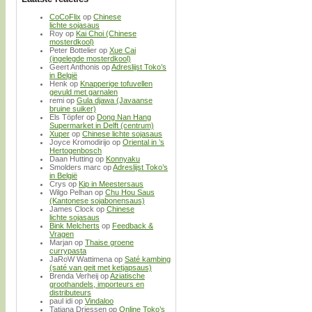
CoCoFlix
op
Chinese
lichte sojasaus
Roy
op
Kai Choi (Chinese
mosterdkool)
Peter Bottelier
op
Xue Cai
(ingelegde mosterdkool)
Geert Anthonis
op
Adreslijst Toko’s
in België
Henk
op
Knapperige tofuvellen
gevuld met garnalen
remi
op
Gula djawa (Javaanse
bruine suiker)
Els Töpfer
op
Dong Nan Hang
Supermarket in Delft (centrum)
Xuper
op
Chinese lichte sojasaus
Joyce Kromodirijo
op
Oriental in ’s
Hertogenbosch
Daan Hutting
op
Konnyaku
Smolders marc
op
Adreslijst Toko’s
in België
Crys
op
Kip in Meestersaus
Wilgo Pelhan
op
Chu Hou Saus
(Kantonese sojabonensaus)
James Clock
op
Chinese
lichte sojasaus
Bink Melcherts
op
Feedback &
Vragen
Marjan
op
Thaise groene
currypasta
JaRoW Wattimena
op
Saté kambing
(saté van geit met ketjapsaus)
Brenda Verheij
op
Aziatische
groothandels, importeurs en
distributeurs
paul idi
op
Vindaloo
Tatjana Driessen
op
Online Toko’s