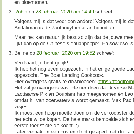
en bloemtonen.
Robin
op
28 februari 2020 om 14:49
schreef:
Volgens mij is dat weer een andere! Volgens mij is d
Andaliman is de Zanthoxylum acanthopodium.
Maar het kan natuurlijk best zo zijn dat de jouwe me
lijkt dan op de Chinese sichuanpepper. En sowieso is h
Beline
op
28 februari 2020 om 19:52
schreef:
Verdraaid, je hebt gelijk!
Ik heb het nog even opgezocht in het enige goede La
opgezocht, The Boat Landing Cookbook.
Hier overigens gratis te downloaden:
https://foodfro
Het zal je overigens vast plezier doen dat ik verse 
Laotiaanse Pixian Doubian) heb meegenomen én Lao v
omdat hij van zoetwatervis wordt gemaakt. Mak Pao N
visjes.
Ik moest een hoop moeite doen om de verkoopster dui
het echt wilde kopen. De hele markt bemoeide zich e
eerste toerist die dit kocht. :)
Later verpakt in een bus en dicht getaped met ductap