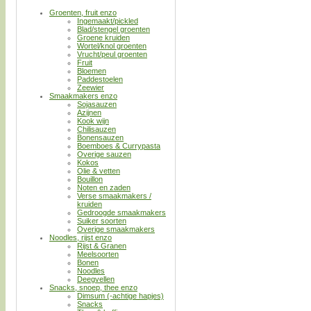
Groenten, fruit enzo
Ingemaakt/pickled
Blad/stengel groenten
Groene kruiden
Wortel/knol groenten
Vrucht/peul groenten
Fruit
Bloemen
Paddestoelen
Zeewier
Smaakmakers enzo
Sojasauzen
Azijnen
Kook wijn
Chilisauzen
Bonensauzen
Boemboes & Currypasta
Overige sauzen
Kokos
Olie & vetten
Bouillon
Noten en zaden
Verse smaakmakers /
kruiden
Gedroogde smaakmakers
Suiker soorten
Overige smaakmakers
Noodles, rijst enzo
Rijst & Granen
Meelsoorten
Bonen
Noodles
Deegvellen
Snacks, snoep, thee enzo
Dimsum (-achtige hapjes)
Snacks