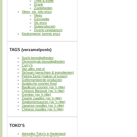
Thee & koffie
Drank
Zoetigheden
Vlees, vis, tofu enzo
Vlees
Gevogelte
Vis enzo
Sojaproducten
Overig vegetarisch
Keukengerei, kennis enzo
TAGS (verzamelposts)
Sushi benodigdheden
Okonomiyaki benodigdheden
Curry’s
Van alles met ei
Sichuan (gerechten & ingredienten)
Peking Eend (maken of kopen)
Gefermenteerde producten
Aziatische soorten Kool
Basilicum soorten (op ’n rijtje)
Chinese Bieslook (op ’n rijtje)
Gember (op ’n rijtje)
Zwarte zaadjes (op ’n rijtje)
Sojabonensauzen (op ’n rijtje)
Japanse noodles (op ’n rijtje)
Chinese noodles (op ’n rijtje)
TOKO’S
Adreslijst Toko’s in Nederland