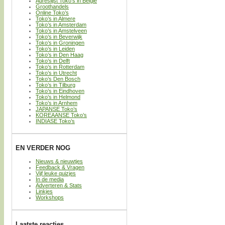
Adreslijst Toko’s in België
Groothandels
Online Toko’s
Toko’s in Almere
Toko’s in Amsterdam
Toko’s in Amstelveen
Toko’s in Beverwijk
Toko’s in Groningen
Toko’s in Leiden
Toko’s in Den Haag
Toko’s in Delft
Toko’s in Rotterdam
Toko’s in Utrecht
Toko’s Den Bosch
Toko’s in Tilburg
Toko’s in Eindhoven
Toko’s in Helmond
Toko’s in Arnhem
JAPANSE Toko’s
KOREAANSE Toko’s
INDIASE Toko’s
EN VERDER NOG
Nieuws & nieuwtjes
Feedback & Vragen
Vijf leuke quizjes
In de media
Adverteren & Stats
Linkjes
Workshops
Laatste reacties