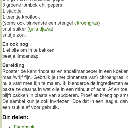
3 groene lombok chilipepers
1 sjalotje
1 teentje knoflook
(soms ook binnenste een stengel
citroengras
)
snuf suiker (
gula djawa
)
snufje zout
En ook nog
1 el olie om in te bakken
beetje limoensap
Bereiding
Rooster de kemirinootjes en andalimanpeper in een koeken
maal/wrijf fijn. Gebruik je (het binnenste van) citroengras
nu alvast mee fijn te malen. Ik blenderde de ingrediënten e
bakte ze daarna in wat olie in een minuut of acht. Af en toe
blijft bakken in plaats van sudderen. Proef en breng op s
De sambal kun je ook invriezen. Doe dat in een laagje, dan 
een stukje af voor gebruik.
Dit delen:
Facebook