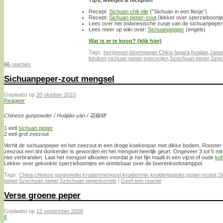
Tips, weetjes & recepten
Recept:
Sichuan chili olie
(“Sichuan in een flesje”).
Recept:
Sichuan peper-zout
(lekker over sperzieboontje
Lees over het Indonesische zusje van de sichuanpeper
Lees meer op wiki over:
Sichuanpepper
(engels)
Wat is er te koop? (klik hier)
Tags:
bergpeper
,
bloempeper
,
China
,
fagara
,
huajiao
,
Japa
keuken
,
sichuan peper
,
specerijen
,
Szechuan peper
,
Szec
66
reacties
Sichuanpeper-zout mengsel
Geplaatst op
20 oktober 2010
Reageer
Chinese gunpowder / Huājiāo yán / 花椒研
1 eetl
sichuan peper
2 eetl grof zeezout
Verhit de sichuanpeper en het zeezout in een droge koekenpan met dikke bodem. Rooster op n
zeezout een tint donkerder is geworden en het mengsel heerlijk geurt. Ongeveer 3 tot 5 mi
niet verbranden. Laat het mengsel afkoelen voordat je het fijn maalt in een vijzel of oude
kof
Lekker over gekookte sperzieboontjes en onmisbaar over de boerenkoolstamppot.
Tags:
China
,
chinese gunpowder
,
kruidenmengsel
,
kruidenmix
,
kruidenpoeder
,
peper
,
recept
,
S
peper
,
Szechuan peper
,
Szechuan peperkorrels
|
Geef een reactie
Verse groene peper
Geplaatst op
12 september 2008
6