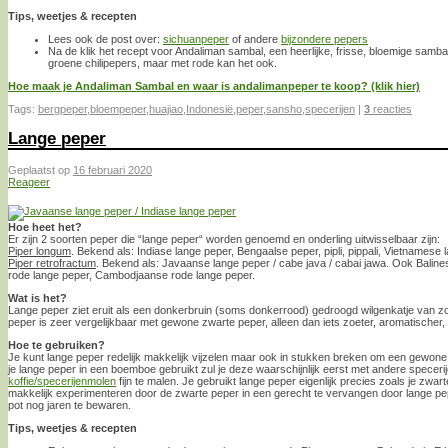
Tips, weetjes & recepten
Lees ook de post over:
sichuanpeper
of andere
bijzondere pepers
Na de klik het recept voor Andaliman sambal, een heerlijke, frisse, bloemige samba
groene chilipepers, maar met rode kan het ook.
Hoe maak je Andaliman Sambal en waar is andalimanpeper te koop? (klik hier)
Tags:
bergpeper
,
bloempeper
,
huajiao
,
Indonesië
,
peper
,
sansho
,
specerijen
|
3
reacties
Lange peper
Geplaatst op
16 februari 2020
Reageer
Hoe heet het?
Er zijn 2 soorten peper die “lange peper“ worden genoemd en onderling uitwisselbaar zijn:
Piper longum
. Bekend als: Indiase lange peper, Bengaalse peper, pipli, pippali, Vietnamese 
Piper retrofractum
. Bekend als: Javaanse lange peper / cabe java / cabai jawa. Ook Baline
rode lange peper, Cambodjaanse rode lange peper.
Wat is het?
Lange peper ziet eruit als een donkerbruin (soms donkerrood) gedroogd wilgenkatje van zo
peper is zeer vergelijkbaar met gewone zwarte peper, alleen dan iets zoeter, aromatischer, f
Hoe te gebruiken?
Je kunt lange peper redelijk makkelijk vijzelen maar ook in stukken breken om een gewone
je lange peper in een boemboe gebruikt zul je deze waarschijnlijk eerst met andere spece
koffie/specerijenmolen
fijn te malen. Je gebruikt lange peper eigenlijk precies zoals je zwa
makkelijk experimenteren door de zwarte peper in een gerecht te vervangen door lange pepe
pot nog jaren te bewaren.
Tips, weetjes & recepten