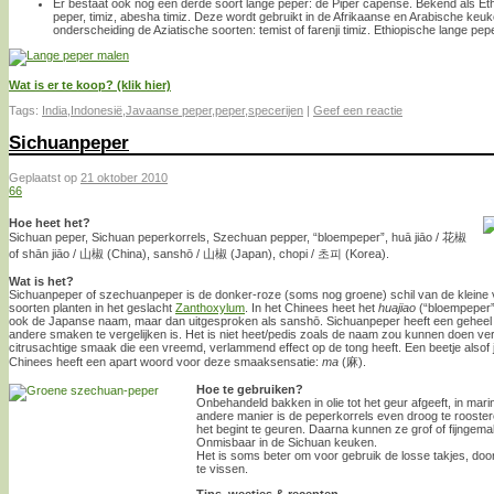
Er bestaat ook nog een derde soort lange peper: de Piper capense. Bekend als Et
peper, timiz, abesha timiz. Deze wordt gebruikt in de Afrikaanse en Arabische ke
onderscheiding de Aziatische soorten: temist of farenji timiz. Ethiopische lange pe
Wat is er te koop? (klik hier)
Tags:
India
,
Indonesië
,
Javaanse peper
,
peper
,
specerijen
|
Geef een reactie
Sichuanpeper
Geplaatst op
21 oktober 2010
66
Hoe heet het?
Sichuan peper, Sichuan peperkorrels, Szechuan pepper, “bloempeper”, huā jiāo / 花椒
of shān jiāo / 山椒 (China), sanshō / 山椒 (Japan), chopi / 초피 (Korea).
Wat is het?
Sichuanpeper of szechuanpeper is de donker-roze (soms nog groene) schil van de kleine 
soorten planten in het geslacht
Zanthoxylum
. In het Chinees heet het
huajiao
(“bloempeper”
ook de Japanse naam, maar dan uitgesproken als sanshō. Sichuanpeper heeft een geheel 
andere smaken te vergelijken is. Het is niet heet/pedis zoals de naam zou kunnen doen v
citrusachtige smaak die een vreemd, verlammend effect op de tong heeft. Een beetje alsof je
Chinees heeft een apart woord voor deze smaaksensatie:
ma
(麻).
Hoe te gebruiken?
Onbehandeld bakken in olie tot het geur afgeeft, in mar
andere manier is de peperkorrels even droog te roostere
het begint te geuren. Daarna kunnen ze grof of fijngem
Onmisbaar in de Sichuan keuken.
Het is soms beter om voor gebruik de losse takjes, doo
te vissen.