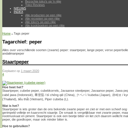
Bezochte toko’s op ’n rijtje
Toko Reviews
NIEUWS
INDEX
Alle producten op een rijtje
Alle recepten op een rijtje
Alle toko’s op een rijtje
Alle kookboeken op een rijtje
Home
→Tags
peper
Tagarchief:
peper
Alles over verschillende soorten (zwarte) peper: staartpeper, lange peper, verse peperbol
andalimanpeper
Staartpeper
Geplaatst op
1 maart 2020
4
Hoe heet het?
Staartpeper, cubebe peper, cubebkorrels, Javaanse steelpeper, Javaanse peper, Jawa pep
cabé jawa (Indonesië), 畢澄茄 / bì chéng qié (China), クベバ / kubeba (Japan), 큐베브 / kyub
(Thailand), tiêu thất (Vietnam), Piper cubeba (L).
Wat is het?
Staartpeper is iets groter dan de ons bekende zwarte peper en ziet er met een scheef oog u
gerimpeld velletje en kaarsrecht staartje. De smaak is vergelijkbaar met zwarte peper, ma
nootmuskaat en piment. Staartpeper is ook een beetje bitter en liet zich daarom wellicht ma
peper, die goedkoper, maar ook minder bitter is.
Hoe te gebruiken?