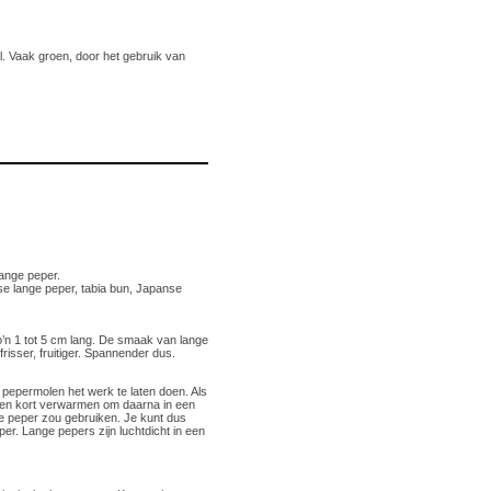
l. Vaak groen, door het gebruik van
lange peper.
se lange peper, tabia bun, Japanse
’n 1 tot 5 cm lang. De smaak van lange
risser, fruitiger. Spannender dus.
 pepermolen het werk te laten doen. Als
rijen kort verwarmen om daarna in een
rte peper zou gebruiken. Je kunt dus
r. Lange pepers zijn luchtdicht in een