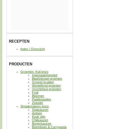
RECEPTEN
Index / Overzicht
PRODUCTEN
Groenten, fruit enzo
Ingemaakt/pickled
Blad/stengel groenten
Groene kruiden
Wortel/knol groenten
Vrucht/peul groenten
Fruit
Bloemen
Paddestoelen
Zeewier
Smaakmakers enzo
Sojasauzen
Azijnen
Kook wijn
Chilisauzen
Bonensauzen
Boemboes & Currypasta