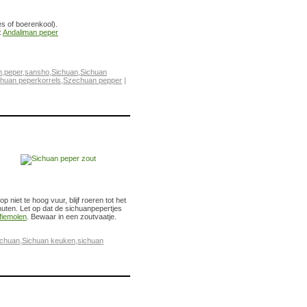
s of boerenkool).
:
Andaliman peper
n
,
peper
,
sansho
,
Sichuan
,
Sichuan
huan peperkorrels
,
Szechuan pepper
|
iet te hoog vuur, blijf roeren tot het
nuten. Let op dat de sichuanpepertjes
fiemolen
. Bewaar in een zoutvaatje.
ichuan
,
Sichuan keuken
,
sichuan