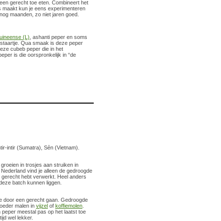
n een gerecht toe eten. Combineert het
ls maakt kun je eens experimenteren
t nog maanden, zo niet jaren goed.
uineense (L)
, ashanti peper en soms
 staartje. Qua smaak is deze peper
deze cubeb peper die in het
er is die oorspronkelijk in “de
r-intir (Sumatra), Sẻn (Vietnam).
 groeien in trosjes aan struiken in
n Nederland vind je alleen de gedroogde
je gerecht hebt verwerkt. Heel anders
deze batch kunnen liggen.
e door een gerecht gaan. Gedroogde
poeder malen in
vijzel
of
koffiemolen
.
n peper meestal pas op het laatst toe
jd wel lekker.