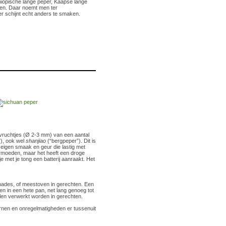
hiopische lange peper, Kaapse lange
uken. Daar noemt men ter
per schijnt echt anders te smaken.
vruchtjes (Ø 2-3 mm) van een aantal
), ook wel
shanjiao
(“bergpeper”). Dit is
eigen smaak en geur die lastig met
ermoeden, maar het heeft een droge
 met je tong een batterij aanraakt. Het
inades, of meestoven in gerechten. Een
n in een hete pan, net lang genoeg tot
alen verwerkt worden in gerechten.
rnen en onregelmatigheden er tussenuit