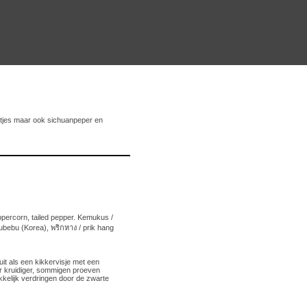
letjes maar ook sichuanpeper en
percorn, tailed pepper. Kemukus /
ebu (Korea), พริกหาง / prik hang
it als een kikkervisje met een
ar kruidiger, sommigen proeven
kkelijk verdringen door de zwarte