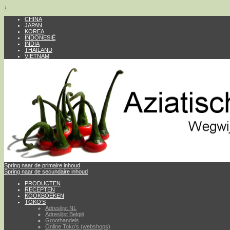
↓
CHINA
JAPAN
KOREA
INDONESIË
INDIA
THAILAND
VIETNAM
Spring naar de primaire inhoud
Spring naar de secundaire inhoud
PRODUCTEN
RECEPTEN
KOOKBOEKEN
TOKO’S
Adreslijst NL
Adreslijst België
Groothandels
Online Toko’s (webshops)