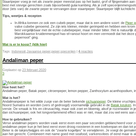
Staartpeper voeg je net als zwarte peper meestal pas op het laatst, grof of fijngemalen aa
best met stevige gerechten zoals bijvoorbeeld gulai kambing. Als je zelf specerijenmengse
door (iets van) de zwarte peper te vervangen door staartpeper. Staartpeper blijft luchtdich
Tips, weetjes & recepten
In Afrika kennen ze ook een cubeb peper, maar dat is een andere soort: de
Piper g
valse cubebe genoemd. Ze zijn iets kleiner, minder gerimpeld en hebben een krom
best vergelijkbaar met de echte cubebepeper, maar minder bitter. Het is natuurlijk 
Marokkaanse kruidenmengsel has-el-ranout hoort en men vermoedt dat het deze pep
pepernoot” ging.
Wat is er te koop? (klik hier)
Tags:
Indonesië
,
Javaanse peper
,
peper
,
specerijen
|
4
reacties
Andaliman peper
Geplaatst op
23 februari 2020
3
Hoe heet het?
Andaliman peper, Batak peper, citroenpeper, lemon pepper, Zanthoxylum acanthopodium, inti
Wat is het?
Andalimanpeper is het wilde zusje van de beter bekende
sichuanpeper
. De kleine vruchtjes
Noord Sumatra en worden (vers of gedroogd) voornamelijk gebruikt in de
Batak keuken
. I
versie. De smaak is fris en citrusachtig, maar ook zoet en bloemig, alsof je rozenwater in 
dan sichuanpeper, ook het tongverlammend effect was er niet, maar dat zou wel eens aan 
Hoe te gebruiken?
Verse andaliman pepers worden vaak eerst even een paar seconden geblancheerd voor z
andaliman peper kun je het best eerst even droog roosteren in een koekenpan en dan tot 
Beter is de takjes/twijgjes en ook de “zwarte kogeltjes” te verwijderen. Je voegt de gemale
aan het gerecht. Combineert met name goed met seafood, varkensvlees of eend maar is alti