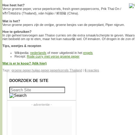
Hoe heet het?
Verse groene peper, verse peperkorrels, fresh green peppercorns, Prik Thai On /
พริกไทยอ่อน (Thailand), xiān hújiāo / 鲜胡椒 (China).
Wat is het?
Verse groene pepers zijn de onrijpe, groene besjes van de peperplant, Piper nigrum.
Hoe te gebruiken?
In zijn geheel toevoegen aan Thaise curries om die extra smaak/scherpte te geven. Waarsch
niet bedoeld om op te eten, maar het kan natuurlijk wel. Of inmaken. Of drogen in de zon 
Tips, weetjes & recepten
Wikipedia:
nederlands
of meer uitgebreid in het
engels
Recept:
Rode curry met verse groene peper
Wat is er te koop? (klik hier)
Tags:
groene peper
,
hujiao
,
peper
,
peperkorrels
,
Thailand
|
6
reacties
DOORZOEK DE SITE
Zoeken
naar:
- advertentie -