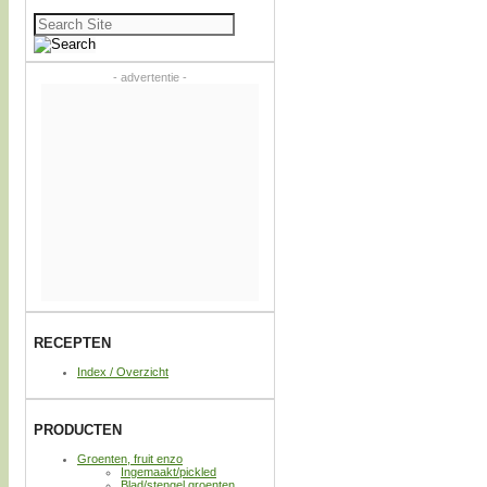
Zoeken
naar:
- advertentie -
RECEPTEN
Index / Overzicht
PRODUCTEN
Groenten, fruit enzo
Ingemaakt/pickled
Blad/stengel groenten