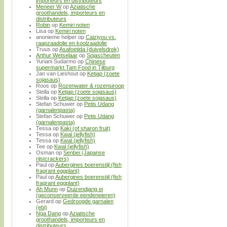
importeurs en distributeurs
Meneer W
op
Aziatische
groothandels, importeurs en
distributeurs
Robin
op
Kemiri noten
Lisa
op
Kemiri noten
anonieme helper
op
Caiziyou vs.
raapzaadolie en koolzaadolie
Truus
op
Asafoetida (duivelsdrek)
Arthur Wetselaar
op
Sojascheuten
Yuriani Sudarmo
op
Chinese
supermarkt Tam Food in Tilburg
Jan van Lieshout
op
Ketjap (zoete
sojasaus)
Roos
op
Rozenwater & rozensiroop
Stella
op
Ketjap (zoete sojasaus)
Stella
op
Ketjap (zoete sojasaus)
Stefan Schuwer
op
Petis Udang
(garnalenpasta)
Stefan Schuwer
op
Petis Udang
(garnalenpasta)
Tessa
op
Kaki (of sharon fruit)
Tessa
op
Kwal (jellyfish)
Tessa
op
Kwal (jellyfish)
Tee
op
Kwal (jellyfish)
Osman
op
Senbei (Japanse
rijstcrackers)
Paul
op
Aubergines boerenstijl (fish
fragrant eggplant)
Paul
op
Aubergines boerenstijl (fish
fragrant eggplant)
Ah Munn
op
Duizendjarig ei
(geconserveerde eendeneieren)
Gerard
op
Gedroogde garnalen
(ebi)
Nga Dang
op
Aziatische
groothandels, importeurs en
distributeurs