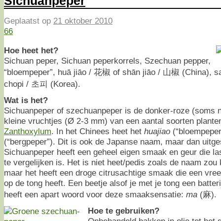
Sichuanpeper
Geplaatst op
21 oktober 2010
66
Hoe heet het?
Sichuan peper, Sichuan peperkorrels, Szechuan pepper,
“bloempeper”, huā jiāo / 花椒 of shān jiāo / 山椒 (China), 
chopi / 초피 (Korea).
Wat is het?
Sichuanpeper of szechuanpeper is de donker-roze (soms n
kleine vruchtjes (Ø 2-3 mm) van een aantal soorten planten
Zanthoxylum
. In het Chinees heet het
huajiao
(“bloempeper
(“bergpeper”). Dit is ook de Japanse naam, maar dan uitg
Sichuanpeper heeft een geheel eigen smaak en geur die l
te vergelijken is. Het is niet heet/pedis zoals de naam z
maar het heeft een droge citrusachtige smaak die een vre
op de tong heeft. Een beetje alsof je met je tong een batter
heeft een apart woord voor deze smaaksensatie:
ma
(麻).
Hoe te gebruiken?
Onbehandeld bakken in olie tot het g