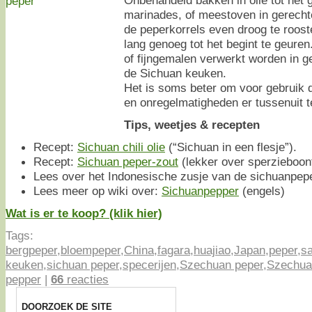
marinades, of meestoven in gerecht
de peperkorrels even droog te roost
lang genoeg tot het begint te geure
of fijngemalen verwerkt worden in 
de Sichuan keuken.
Het is soms beter om voor gebruik d
en onregelmatigheden er tussenuit t
Tips, weetjes & recepten
Recept:
Sichuan chili olie
(“Sichuan in een flesje”).
Recept:
Sichuan peper-zout
(lekker over sperzieboont
Lees over het Indonesische zusje van de sichuanpep
Lees meer op wiki over:
Sichuanpepper
(engels)
Wat is er te koop? (klik hier)
Tags:
bergpeper
,
bloempeper
,
China
,
fagara
,
huajiao
,
Japan
,
peper
,
s
keuken
,
sichuan peper
,
specerijen
,
Szechuan peper
,
Szechua
pepper
|
66
reacties
DOORZOEK DE SITE