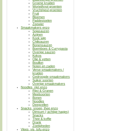
Groene kruiden
Wortel/knol groenten
Vrucht/peul groenten
Fruit
Bloemen
Paddestoelen
Zeewier
Smaakmakers enzo
Sojasauzen
Azijnen
Kook wijn
Chilisauzen
Bonensauzen
Boemboes & Currypasta
Overige sauzen
Kokos
Olie & vetten
Bouillon
Noten en zaden
Verse smaakmakers /
kruiden
Gedroogde smaakmakers
Suiker soorten
Overige smaakmakers
Noodles, rijst enzo
Rijst & Granen
Meelsoorten
Bonen
Noodles
Deegvellen
Snacks, snoep, thee enzo
Dimsum (-achtige hapjes)
Snacks
Thee & koffie
Drank
Zoetigheden
Vlees, vis, tofu enzo