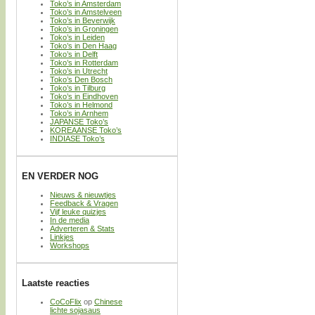
Toko’s in Amsterdam
Toko’s in Amstelveen
Toko’s in Beverwijk
Toko’s in Groningen
Toko’s in Leiden
Toko’s in Den Haag
Toko’s in Delft
Toko’s in Rotterdam
Toko’s in Utrecht
Toko’s Den Bosch
Toko’s in Tilburg
Toko’s in Eindhoven
Toko’s in Helmond
Toko’s in Arnhem
JAPANSE Toko’s
KOREAANSE Toko’s
INDIASE Toko’s
EN VERDER NOG
Nieuws & nieuwtjes
Feedback & Vragen
Vijf leuke quizjes
In de media
Adverteren & Stats
Linkjes
Workshops
Laatste reacties
CoCoFlix
op
Chinese
lichte sojasaus