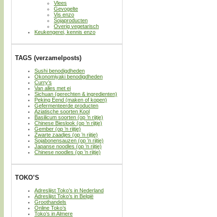
Vlees
Gevogelte
Vis enzo
Sojaproducten
Overig vegetarisch
Keukengerei, kennis enzo
TAGS (verzamelposts)
Sushi benodigdheden
Okonomiyaki benodigdheden
Curry’s
Van alles met ei
Sichuan (gerechten & ingredienten)
Peking Eend (maken of kopen)
Gefermenteerde producten
Aziatische soorten Kool
Basilicum soorten (op ’n rijtje)
Chinese Bieslook (op ’n rijtje)
Gember (op ’n rijtje)
Zwarte zaadjes (op ’n rijtje)
Sojabonensauzen (op ’n rijtje)
Japanse noodles (op ’n rijtje)
Chinese noodles (op ’n rijtje)
TOKO’S
Adreslijst Toko’s in Nederland
Adreslijst Toko’s in België
Groothandels
Online Toko’s
Toko’s in Almere