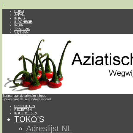
↓
CHINA
JAPAN
KOREA
INDONESIË
INDIA
THAILAND
VIETNAM
Spring naar de primaire inhoud
Spring naar de secundaire inhoud
PRODUCTEN
RECEPTEN
KOOKBOEKEN
TOKO’S
Adreslijst NL