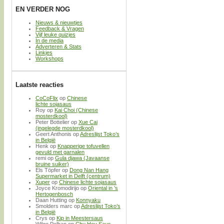
EN VERDER NOG
Nieuws & nieuwtjes
Feedback & Vragen
Vijf leuke quizjes
In de media
Adverteren & Stats
Linkjes
Workshops
Laatste reacties
CoCoFlix
op
Chinese
lichte sojasaus
Roy
op
Kai Choi (Chinese
mosterdkool)
Peter Bottelier
op
Xue Cai
(ingelegde mosterdkool)
Geert Anthonis
op
Adreslijst Toko’s
in België
Henk
op
Knapperige tofuvellen
gevuld met garnalen
remi
op
Gula djawa (Javaanse
bruine suiker)
Els Töpfer
op
Dong Nan Hang
Supermarket in Delft (centrum)
Xuper
op
Chinese lichte sojasaus
Joyce Kromodirijo
op
Oriental in ’s
Hertogenbosch
Daan Hutting
op
Konnyaku
Smolders marc
op
Adreslijst Toko’s
in België
Crys
op
Kip in Meestersaus