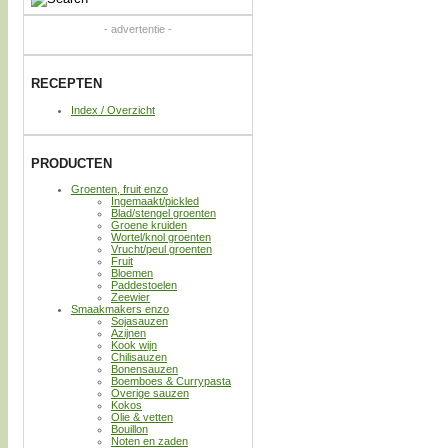
- advertentie -
RECEPTEN
Index / Overzicht
PRODUCTEN
Groenten, fruit enzo
Ingemaakt/pickled
Blad/stengel groenten
Groene kruiden
Wortel/knol groenten
Vrucht/peul groenten
Fruit
Bloemen
Paddestoelen
Zeewier
Smaakmakers enzo
Sojasauzen
Azijnen
Kook wijn
Chilisauzen
Bonensauzen
Boemboes & Currypasta
Overige sauzen
Kokos
Olie & vetten
Bouillon
Noten en zaden