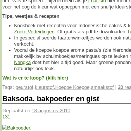
om “vals te spelen”, bijvoorbeeld als je
char siu
niet mooi r
voor het oog de kleur wat oppeppen met een snufje kleurst
Tips, weetjes & recepten
Kookboek met recepten voor Indonesische cakes & ko
Zoete Verleidingen
. Of gratis als pdf te downloaden:
h
In gespecialiseerde taartenwinkeltjes worden ook natu
verkocht.
Vooral de koepoe koepoe aroma pasta’s (zie hieronde
makkelijk bv schuimkoekjes/meringues op te leuken 
Nangka
doet het hier altijd goed. Maar groene pandan
natuurlijk ook leuk.
Wat is er te koop? (klik hier)
Tags:
geurstof
,
kleurstof
,
Koepoe Koepoe
,
smaakstof
|
20
rea
Baksoda, bakpoeder en gist
Geplaatst op
18 augustus 2010
131