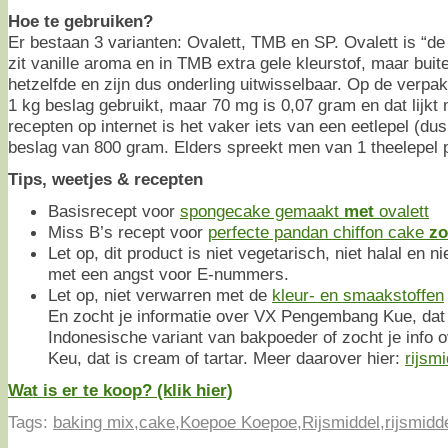
Hoe te gebruiken?
Er bestaan 3 varianten: Ovalett, TMB en SP. Ovalett is “de
zit vanille aroma en in TMB extra gele kleurstof, maar buit
hetzelfde en zijn dus onderling uitwisselbaar. Op de verpa
1 kg beslag gebruikt, maar 70 mg is 0,07 gram en dat lijkt 
recepten op internet is het vaker iets van een eetlepel (dus
beslag van 800 gram. Elders spreekt men van 1 theelepel p
Tips, weetjes & recepten
Basisrecept voor
spongecake gemaakt
met
ovalett
Miss B’s recept voor
perfecte pandan chiffon cake
zo
Let op, dit product is niet vegetarisch, niet halal en 
met een angst voor E-nummers.
Let op, niet verwarren met de
kleur- en smaakstoffen
En zocht je informatie over VX Pengembang Kue, dat 
Indonesische variant van bakpoeder of zocht je info 
Keu, dat is cream of tartar. Meer daarover hier:
rijsm
Wat is er te koop? (klik hier)
Tags:
baking mix
,
cake
,
Koepoe Koepoe
,
Rijsmiddel
,
rijsmidd