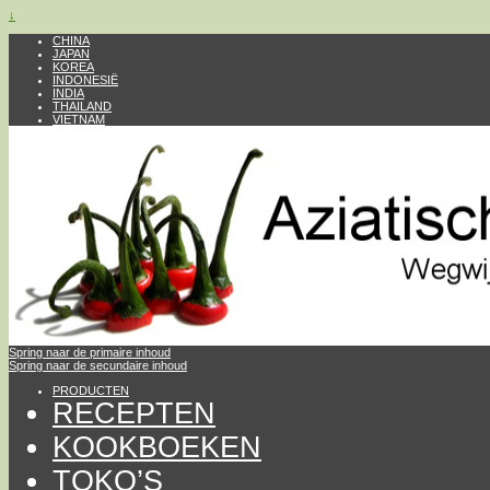
↓
CHINA
JAPAN
KOREA
INDONESIË
INDIA
THAILAND
VIETNAM
Spring naar de primaire inhoud
Spring naar de secundaire inhoud
PRODUCTEN
RECEPTEN
KOOKBOEKEN
TOKO’S