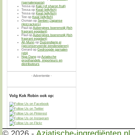
(garnalenpasta)
Tessa
op
Kaki (of sharon fruit)
Tessa
op
Kwal (jellyfish)
Tessa
op
Kwal (jellyfish)
Tee
op
Kwal (jellyfish)
Osman
op
Senbei (Japanse
rijstcrackers)
Paul
op
Aubergines boerenstijl (fish
fragrant eggplant)
Paul
op
Aubergines boerenstijl (fish
fragrant eggplant)
Ah Munn
op
Duizendjarig ei
(geconserveerde eendeneieren)
Gerard
op
Gedroogde garnalen
(ebi)
Nga Dang
op
Aziatische
groothandels, importeurs en
distributeurs
- Advertentie -
Volg Kok Robin ook op:
© 2026 -
Aziatische-ingrediënten.nl