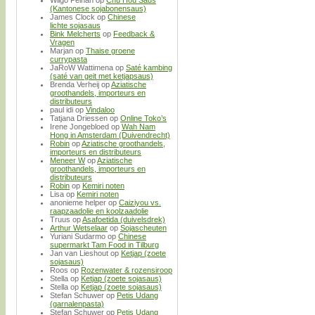
Wilgo Pelhan
op
Chu Hou Saus
(Kantonese sojabonensaus)
James Clock
op
Chinese
lichte sojasaus
Bink Melcherts
op
Feedback &
Vragen
Marjan
op
Thaise groene
currypasta
JaRoW Wattimena
op
Saté kambing
(saté van geit met ketjapsaus)
Brenda Verheij
op
Aziatische
groothandels, importeurs en
distributeurs
paul idi
op
Vindaloo
Tatjana Driessen
op
Online Toko’s
Irene Jongebloed
op
Wah Nam
Hong in Amsterdam (Duivendrecht)
Robin
op
Aziatische groothandels,
importeurs en distributeurs
Meneer W
op
Aziatische
groothandels, importeurs en
distributeurs
Robin
op
Kemiri noten
Lisa
op
Kemiri noten
anonieme helper
op
Caiziyou vs.
raapzaadolie en koolzaadolie
Truus
op
Asafoetida (duivelsdrek)
Arthur Wetselaar
op
Sojascheuten
Yuriani Sudarmo
op
Chinese
supermarkt Tam Food in Tilburg
Jan van Lieshout
op
Ketjap (zoete
sojasaus)
Roos
op
Rozenwater & rozensiroop
Stella
op
Ketjap (zoete sojasaus)
Stella
op
Ketjap (zoete sojasaus)
Stefan Schuwer
op
Petis Udang
(garnalenpasta)
Stefan Schuwer
op
Petis Udang