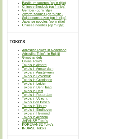
Basilicum soorten (op ’n rijtje)
Chinese Bieslook (op ’n rijtje)
Gember (op ’n rijtje)
Zwarte zaadjes (op ’n rijtje)
Sojabonensauzen (op ’n rijtje)
Japanse noodles (op ’n rijtje)
Chinese noodles (op ’n rijtje)
TOKO’S
Adreslijst Toko’s in Nederland
Adreslijst Toko’s in België
Groothandels
Online Toko’s
Toko’s in Almere
Toko’s in Amsterdam
Toko’s in Amstelveen
Toko’s in Beverwijk
Toko’s in Groningen
Toko’s in Leiden
Toko’s in Den Haag
Toko’s in Delft
Toko’s in Rotterdam
Toko’s in Utrecht
Toko’s Den Bosch
Toko’s in Tilburg
Toko’s in Eindhoven
Toko’s in Helmond
Toko’s in Arnhem
JAPANSE Toko’s
KOREAANSE Toko’s
INDIASE Toko’s