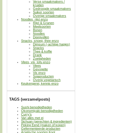
Verse smaakmakers /
kruiden
Gedroogde smaakmakers
Suiker soorten
Overige smaakmakers
Noodles, rijst enzo
Rijst & Granen
Meelsoorten
Bonen
Noodles
Deegvellen
Snacks, snoep, thee enzo
Dimsum (-achtige hapjes)
Snacks
Thee & koffie
Drank
Zoetigheden
Vlees, vis, tofu enzo
Vlees
Gevogelte
Vis enzo
Sojaproducten
Overig vegetarisch
Keukengerei, kennis enzo
TAGS (verzamelposts)
Sushi benodigdheden
Okonomiyaki benodigdheden
Curry’s
Van alles met ei
Sichuan (gerechten & ingredienten)
Peking Eend (maken of kopen)
Gefermenteerde producten
Aziatische soorten Kool