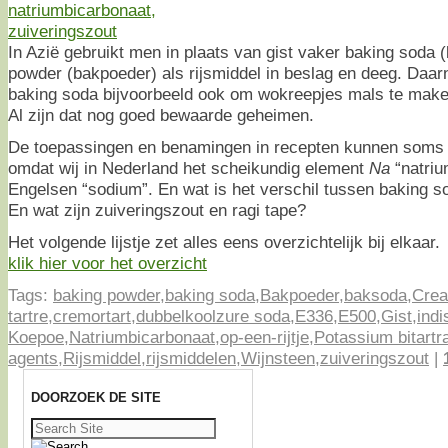
In Azië gebruikt men in plaats van gist vaker baking soda 
powder (bakpoeder) als rijsmiddel in beslag en deeg. Daar
baking soda bijvoorbeeld ook om wokreepjes mals te make
Al zijn dat nog goed bewaarde geheimen.
De toepassingen en benamingen in recepten kunnen soms ve
omdat wij in Nederland het scheikundig element
Na
“natri
Engelsen “sodium”. En wat is het verschil tussen baking 
En wat zijn zuiveringszout en ragi tape?
Het volgende lijstje zet alles eens overzichtelijk bij elkaar.
klik hier voor het overzicht
Tags:
baking powder
,
baking soda
,
Bakpoeder
,
baksoda
,
Crea
tartre
,
cremortart
,
dubbelkoolzure soda
,
E336
,
E500
,
Gist
,
indi
Koepoe
,
Natriumbicarbonaat
,
op-een-rijtje
,
Potassium bitartr
agents
,
Rijsmiddel
,
rijsmiddelen
,
Wijnsteen
,
zuiveringszout
|
DOORZOEK DE SITE
Zoeken
naar: