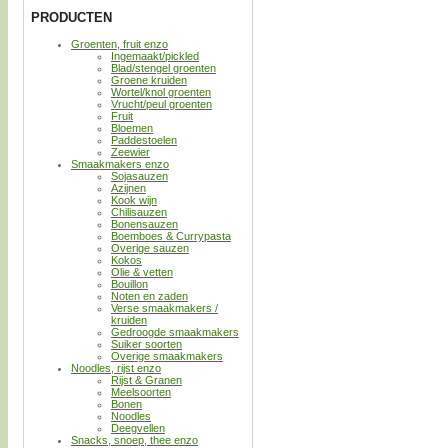
PRODUCTEN
Groenten, fruit enzo
Ingemaakt/pickled
Blad/stengel groenten
Groene kruiden
Wortel/knol groenten
Vrucht/peul groenten
Fruit
Bloemen
Paddestoelen
Zeewier
Smaakmakers enzo
Sojasauzen
Azijnen
Kook wijn
Chilisauzen
Bonensauzen
Boemboes & Currypasta
Overige sauzen
Kokos
Olie & vetten
Bouillon
Noten en zaden
Verse smaakmakers /
kruiden
Gedroogde smaakmakers
Suiker soorten
Overige smaakmakers
Noodles, rijst enzo
Rijst & Granen
Meelsoorten
Bonen
Noodles
Deegvellen
Snacks, snoep, thee enzo