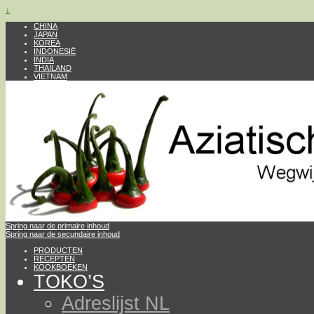
↓
CHINA
JAPAN
KOREA
INDONESIË
INDIA
THAILAND
VIETNAM
Spring naar de primaire inhoud
Spring naar de secundaire inhoud
PRODUCTEN
RECEPTEN
KOOKBOEKEN
TOKO’S
Adreslijst NL