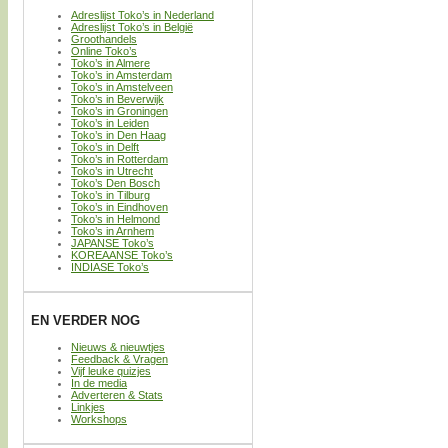
Adreslijst Toko’s in Nederland
Adreslijst Toko’s in België
Groothandels
Online Toko’s
Toko’s in Almere
Toko’s in Amsterdam
Toko’s in Amstelveen
Toko’s in Beverwijk
Toko’s in Groningen
Toko’s in Leiden
Toko’s in Den Haag
Toko’s in Delft
Toko’s in Rotterdam
Toko’s in Utrecht
Toko’s Den Bosch
Toko’s in Tilburg
Toko’s in Eindhoven
Toko’s in Helmond
Toko’s in Arnhem
JAPANSE Toko’s
KOREAANSE Toko’s
INDIASE Toko’s
EN VERDER NOG
Nieuws & nieuwtjes
Feedback & Vragen
Vijf leuke quizjes
In de media
Adverteren & Stats
Linkjes
Workshops