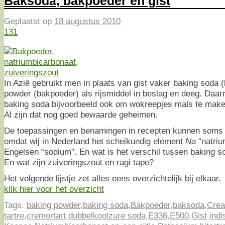
Baksoda, bakpoeder en gist
Geplaatst op
18 augustus 2010
131
In Azië gebruikt men in plaats van gist vaker baking soda 
powder (bakpoeder) als rijsmiddel in beslag en deeg. Daar
baking soda bijvoorbeeld ook om wokreepjes mals te make
Al zijn dat nog goed bewaarde geheimen.
De toepassingen en benamingen in recepten kunnen soms ve
omdat wij in Nederland het scheikundig element
Na
“natri
Engelsen “sodium”. En wat is het verschil tussen baking 
En wat zijn zuiveringszout en ragi tape?
Het volgende lijstje zet alles eens overzichtelijk bij elkaar.
klik hier voor het overzicht
Tags:
baking powder
,
baking soda
,
Bakpoeder
,
baksoda
,
Crea
tartre
,
cremortart
,
dubbelkoolzure soda
,
E336
,
E500
,
Gist
,
indi