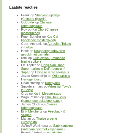
Laatste reacties
Frank
op
Shaoxing rijstwijn
(Chinese rijstwijn)
CoCoFlix
op
Chinese
lichte sojasaus
Roy
op
Kai Choi (Chinese
mosterdkool)
Peter Bottelier
op
Xue Cai
(ingelegde mosterdkool)
Geert Anthonis
op
Adreslijst Toko’s
in België
Henk
op
Knapperige tofuvellen
gevuld met garnalen
remi
op
Gula djawa (Javaanse
bruine suiker)
Els Töpfer
op
Dong Nan Hang
Supermarket in Delft (centrum)
Xuper
op
Chinese lichte sojasaus
Joyce Kromodirijo
op
Oriental in ’s
Hertogenbosch
Daan Hutting
op
Konnyaku
Smolders marc
op
Adreslijst Toko’s
in België
Crys
op
Kip in Meestersaus
Wilgo Pelhan
op
Chu Hou Saus
(Kantonese sojabonensaus)
James Clock
op
Chinese
lichte sojasaus
Bink Melcherts
op
Feedback &
Vragen
Marjan
op
Thaise groene
currypasta
JaRoW Wattimena
op
Saté kambing
(saté van geit met ketjapsaus)
Brenda Verheij
op
Aziatische