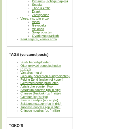
Dimsum (-achtige hapjes)
Snacks
Thee & koffie
Drank
Zoetigheden
Vlees, vis, tofu enzo
Vlees
Gevogelte
Vis enzo
Sojaproducten
Overig vegetarisch
Keukengerei, kennis enzo
TAGS (verzamelposts)
Sushi benodigdheden
Okonomiyaki benodigdheden
Curry’s
Van alles met ei
Sichuan (gerechten & ingredienten)
Peking Eend (maken of kopen)
Gefermenteerde producten
Aziatische soorten Kool
Basilicum soorten (op ’n rijtje)
Chinese Bieslook (op ’n rijtje)
Gember (op ’n rijtje)
Zwarte zaadjes (op ’n rijtje)
Sojabonensauzen (op ’n rijtje)
Japanse noodles (op ’n rijtje)
Chinese noodles (op ’n rijtje)
TOKO’S