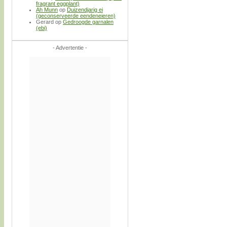
fragrant eggplant)
Ah Munn
op
Duizendjarig ei
(geconserveerde eendeneieren)
Gerard
op
Gedroogde garnalen
(ebi)
- Advertentie -