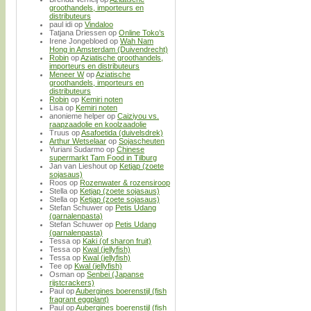
groothandels, importeurs en
distributeurs
paul idi
op
Vindaloo
Tatjana Driessen
op
Online Toko’s
Irene Jongebloed
op
Wah Nam
Hong in Amsterdam (Duivendrecht)
Robin
op
Aziatische groothandels,
importeurs en distributeurs
Meneer W
op
Aziatische
groothandels, importeurs en
distributeurs
Robin
op
Kemiri noten
Lisa
op
Kemiri noten
anonieme helper
op
Caiziyou vs.
raapzaadolie en koolzaadolie
Truus
op
Asafoetida (duivelsdrek)
Arthur Wetselaar
op
Sojascheuten
Yuriani Sudarmo
op
Chinese
supermarkt Tam Food in Tilburg
Jan van Lieshout
op
Ketjap (zoete
sojasaus)
Roos
op
Rozenwater & rozensiroop
Stella
op
Ketjap (zoete sojasaus)
Stella
op
Ketjap (zoete sojasaus)
Stefan Schuwer
op
Petis Udang
(garnalenpasta)
Stefan Schuwer
op
Petis Udang
(garnalenpasta)
Tessa
op
Kaki (of sharon fruit)
Tessa
op
Kwal (jellyfish)
Tessa
op
Kwal (jellyfish)
Tee
op
Kwal (jellyfish)
Osman
op
Senbei (Japanse
rijstcrackers)
Paul
op
Aubergines boerenstijl (fish
fragrant eggplant)
Paul
op
Aubergines boerenstijl (fish