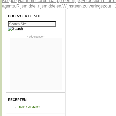
Koepoe
,
Natriumbicarbonaat
,
op-een-rijtje
,
Potassium bitartr
agents
,
Rijsmiddel
,
rijsmiddelen
,
Wijnsteen
,
zuiveringszout
|
DOORZOEK DE SITE
Zoeken
naar:
- advertentie -
RECEPTEN
Index / Overzicht