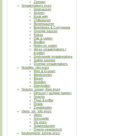
Zeewier
Smaakmakers enzo
Sojasauzen
Azijnen
Kook wijn
Chilisauzen
Bonensauzen
Boemboes & Currypasta
Overige sauzen
Kokos
Olie & vetten
Bouillon
Noten en zaden
Verse smaakmakers /
kruiden
Gedroogde smaakmakers
Suiker soorten
Overige smaakmakers
Noodles, rijst enzo
Rijst & Granen
Meelsoorten
Bonen
Noodles
Deegvellen
Snacks, snoep, thee enzo
Dimsum (-achtige hapjes)
Snacks
Thee & koffie
Drank
Zoetigheden
Vlees, vis, tofu enzo
Vlees
Gevogelte
Vis enzo
Sojaproducten
Overig vegetarisch
Keukengerei, kennis enzo