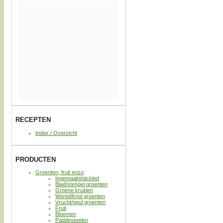
RECEPTEN
Index / Overzicht
PRODUCTEN
Groenten, fruit enzo
Ingemaakt/pickled
Blad/stengel groenten
Groene kruiden
Wortel/knol groenten
Vrucht/peul groenten
Fruit
Bloemen
Paddestoelen