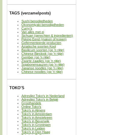
TAGS (verzamelposts)
Sushi benodigdheden
Okonomiyaki benodigdheden
Curry’s
Van alles met ei
Sichuan (gerechten & ingredienten)
Peking Eend (maken of kopen)
Gefermenteerde producten
Aziatische soorten Kool
Basilicum soorten (op ’n rijtje)
Chinese Bieslook (op ’n rijtje)
Gember (op ’n rijtje)
Zwarte zaadjes (op ’n rijtje)
Sojabonensauzen (op ’n rijtje)
Japanse noodles (op ’n rijtje)
Chinese noodles (op ’n rijtje)
TOKO’S
Adreslijst Toko’s in Nederland
Adreslijst Toko’s in België
Groothandels
Online Toko’s
Toko’s in Almere
Toko’s in Amsterdam
Toko’s in Amstelveen
Toko’s in Beverwijk
Toko’s in Groningen
Toko’s in Leiden
Toko’s in Den Haag