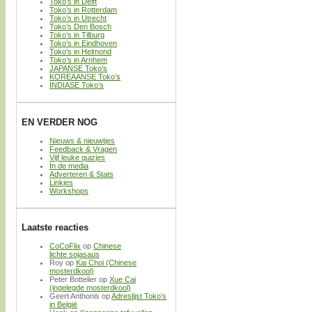
Toko’s in Delft
Toko’s in Rotterdam
Toko’s in Utrecht
Toko’s Den Bosch
Toko’s in Tilburg
Toko’s in Eindhoven
Toko’s in Helmond
Toko’s in Arnhem
JAPANSE Toko’s
KOREAANSE Toko’s
INDIASE Toko’s
EN VERDER NOG
Nieuws & nieuwtjes
Feedback & Vragen
Vijf leuke quizjes
In de media
Adverteren & Stats
Linkjes
Workshops
Laatste reacties
CoCoFlix
op
Chinese
lichte sojasaus
Roy
op
Kai Choi (Chinese
mosterdkool)
Peter Bottelier
op
Xue Cai
(ingelegde mosterdkool)
Geert Anthonis
op
Adreslijst Toko’s
in België