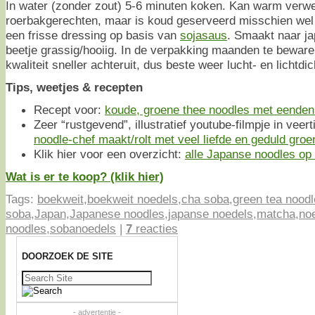
In water (zonder zout) 5-6 minuten koken. Kan warm verwe
roerbakgerechten, maar is koud geserveerd misschien wel
een frisse dressing op basis van
sojasaus
. Smaakt naar j
beetje grassig/hooiig. In de verpakking maanden te bewar
kwaliteit sneller achteruit, dus beste weer lucht- en lichtdi
Tips, weetjes & recepten
Recept voor:
koude, groene thee noodles met eenden
Zeer “rustgevend”, illustratief youtube-filmpje in veert
noodle-chef maakt/rolt met veel liefde en geduld gro
Klik hier voor een overzicht:
alle Japanse noodles op e
Wat is er te koop? (klik hier)
Tags:
boekweit
,
boekweit noedels
,
cha soba
,
green tea nood
soba
,
Japan
,
Japanese noodles
,
japanse noedels
,
matcha
,
no
noodles
,
sobanoedels
|
7
reacties
DOORZOEK DE SITE
Zoeken
naar:
- advertentie -