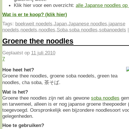
Klik hier voor een overzicht:
alle Japanse noodles op e
Wat is er te koop? (klik hier)
Tags:
boekweit noedels
,
Japan
,
Japanese noodles
,
japanse
noedels
,
noedels
,
noodles
,
Soba
,
soba noodles
,
sobanoedels
Groene thee noodles
Geplaatst op
11 juli 2010
7
Hoe heet het?
Groene thee noodles, groene soba noedels, green tea
noodles, cha soba, 茶そば.
Wat is het?
Groene thee noodles zijn net als gewone
soba noodles
gem
en tarwemeel, alleen is er nog japanse groene theepoeder 
toegevoegd. Oorspronkelijk een bijzondere noodlesoort voo
gelegenheden.
Hoe te gebruiken?