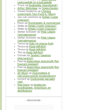
raapzaadolie en koolzaadolie
Truus
op
Asafoetida (duivelsdrek)
Arthur Wetselaar
op
Sojascheuten
Yuriani Sudarmo
op
Chinese
supermarkt Tam Food in Tilburg
Jan van Lieshout
op
Ketjap (zoete
sojasaus)
Roos
op
Rozenwater & rozensiroop
Stella
op
Ketjap (zoete sojasaus)
Stella
op
Ketjap (zoete sojasaus)
Stefan Schuwer
op
Petis Udang
(garnalenpasta)
Stefan Schuwer
op
Petis Udang
(garnalenpasta)
Tessa
op
Kaki (of sharon fruit)
Tessa
op
Kwal (jellyfish)
Tessa
op
Kwal (jellyfish)
Tee
op
Kwal (jellyfish)
Osman
op
Senbei (Japanse
rijstcrackers)
Paul
op
Aubergines boerenstijl (fish
fragrant eggplant)
Paul
op
Aubergines boerenstijl (fish
fragrant eggplant)
Ah Munn
op
Duizendjarig ei
(geconserveerde eendeneieren)
Gerard
op
Gedroogde garnalen
(ebi)
Nga Dang
op
Aziatische
groothandels, importeurs en
distributeurs
- Advertentie -