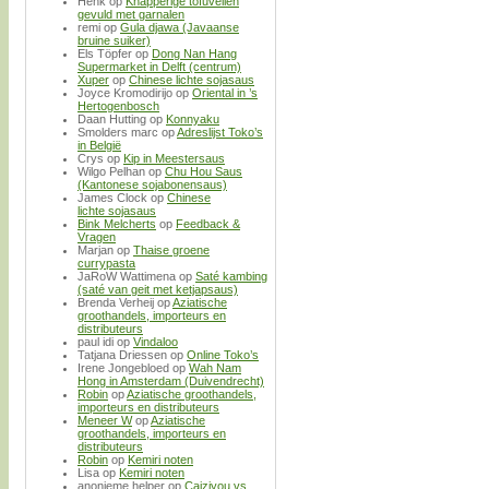
Henk
op
Knapperige tofuvellen
gevuld met garnalen
remi
op
Gula djawa (Javaanse
bruine suiker)
Els Töpfer
op
Dong Nan Hang
Supermarket in Delft (centrum)
Xuper
op
Chinese lichte sojasaus
Joyce Kromodirijo
op
Oriental in ’s
Hertogenbosch
Daan Hutting
op
Konnyaku
Smolders marc
op
Adreslijst Toko’s
in België
Crys
op
Kip in Meestersaus
Wilgo Pelhan
op
Chu Hou Saus
(Kantonese sojabonensaus)
James Clock
op
Chinese
lichte sojasaus
Bink Melcherts
op
Feedback &
Vragen
Marjan
op
Thaise groene
currypasta
JaRoW Wattimena
op
Saté kambing
(saté van geit met ketjapsaus)
Brenda Verheij
op
Aziatische
groothandels, importeurs en
distributeurs
paul idi
op
Vindaloo
Tatjana Driessen
op
Online Toko’s
Irene Jongebloed
op
Wah Nam
Hong in Amsterdam (Duivendrecht)
Robin
op
Aziatische groothandels,
importeurs en distributeurs
Meneer W
op
Aziatische
groothandels, importeurs en
distributeurs
Robin
op
Kemiri noten
Lisa
op
Kemiri noten
anonieme helper
op
Caiziyou vs.