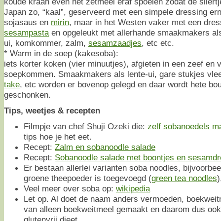
koude kraan even het zetmeel eraf spoelen zodat de sliertj
Japan zo, “kaal”, geserveerd met een simpele dressing er
sojasaus en
mirin
, maar in het Westen vaker met een dres
sesampasta
en opgeleukt met allerhande smaakmakers als 
ui, komkommer, zalm,
sesamzaadjes
, etc etc.
* Warm in de soep (kakesoba):
iets korter koken (vier minuutjes), afgieten in een zeef en 
soepkommen. Smaakmakers als lente-ui, gare stukjes vlees
take
, etc worden er bovenop gelegd en daar wordt hete boui
geschonken.
Tips, weetjes & recepten
Filmpje van chef Shuji Ozeki die:
zelf sobanoedels m
tips hoe je het eet.
Recept:
Zalm en sobanoodle salade
Recept:
Sobanoodle salade met boontjes en sesamdr
Er bestaan allerlei varianten soba noodles, bijvoorb
groene theepoeder is toegevoegd (
green tea noodles
)
Veel meer over soba op:
wikipedia
Let op. Al doet de naam anders vermoeden, boekweitno
van alleen boekweitmeel gemaakt en daarom dus ook 
glutenvrij dieet.