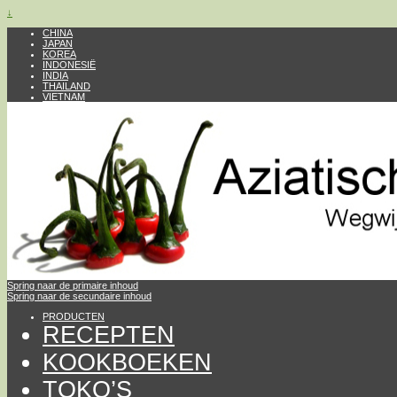
↓
CHINA
JAPAN
KOREA
INDONESIË
INDIA
THAILAND
VIETNAM
Spring naar de primaire inhoud
Spring naar de secundaire inhoud
PRODUCTEN
RECEPTEN
KOOKBOEKEN
TOKO’S