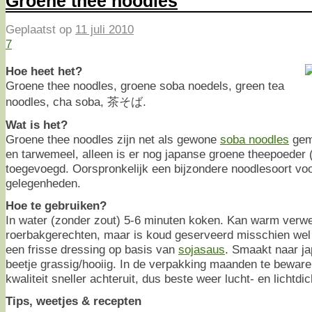
Groene thee noodles
Geplaatst op
11 juli 2010
7
Hoe heet het?
Groene thee noodles, groene soba noedels, green tea
noodles, cha soba, 茶そば.
Wat is het?
Groene thee noodles zijn net als gewone
soba noodles
gem
en tarwemeel, alleen is er nog japanse groene theepoeder 
toegevoegd. Oorspronkelijk een bijzondere noodlesoort voo
gelegenheden.
Hoe te gebruiken?
In water (zonder zout) 5-6 minuten koken. Kan warm verwe
roerbakgerechten, maar is koud geserveerd misschien wel
een frisse dressing op basis van
sojasaus
. Smaakt naar j
beetje grassig/hooiig. In de verpakking maanden te bewar
kwaliteit sneller achteruit, dus beste weer lucht- en lichtdi
Tips, weetjes & recepten