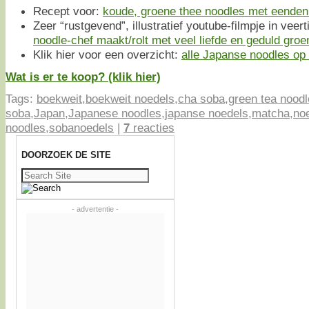
Recept voor:
koude, groene thee noodles met eenden
Zeer “rustgevend”, illustratief youtube-filmpje in veert
noodle-chef maakt/rolt met veel liefde en geduld gro
Klik hier voor een overzicht:
alle Japanse noodles op e
Wat is er te koop? (klik hier)
Tags:
boekweit
,
boekweit noedels
,
cha soba
,
green tea nood
soba
,
Japan
,
Japanese noodles
,
japanse noedels
,
matcha
,
no
noodles
,
sobanoedels
|
7
reacties
DOORZOEK DE SITE
Zoeken
naar:
- advertentie -