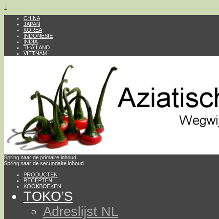
↓
CHINA
JAPAN
KOREA
INDONESIË
INDIA
THAILAND
VIETNAM
Spring naar de primaire inhoud
Spring naar de secundaire inhoud
PRODUCTEN
RECEPTEN
KOOKBOEKEN
TOKO’S
Adreslijst NL