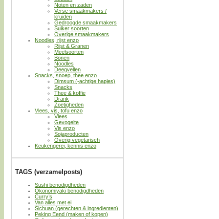
Noten en zaden
Verse smaakmakers /
kruiden
Gedroogde smaakmakers
Suiker soorten
Overige smaakmakers
Noodles, rijst enzo
Rijst & Granen
Meelsoorten
Bonen
Noodles
Deegvellen
Snacks, snoep, thee enzo
Dimsum (-achtige hapjes)
Snacks
Thee & koffie
Drank
Zoetigheden
Vlees, vis, tofu enzo
Vlees
Gevogelte
Vis enzo
Sojaproducten
Overig vegetarisch
Keukengerei, kennis enzo
TAGS (verzamelposts)
Sushi benodigdheden
Okonomiyaki benodigdheden
Curry’s
Van alles met ei
Sichuan (gerechten & ingredienten)
Peking Eend (maken of kopen)