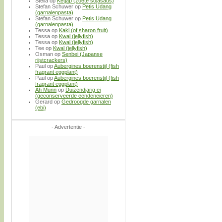
Stella
op
Ketjap (zoete sojasaus)
Stefan Schuwer
op
Petis Udang
(garnalenpasta)
Stefan Schuwer
op
Petis Udang
(garnalenpasta)
Tessa
op
Kaki (of sharon fruit)
Tessa
op
Kwal (jellyfish)
Tessa
op
Kwal (jellyfish)
Tee
op
Kwal (jellyfish)
Osman
op
Senbei (Japanse
rijstcrackers)
Paul
op
Aubergines boerenstijl (fish
fragrant eggplant)
Paul
op
Aubergines boerenstijl (fish
fragrant eggplant)
Ah Munn
op
Duizendjarig ei
(geconserveerde eendeneieren)
Gerard
op
Gedroogde garnalen
(ebi)
- Advertentie -