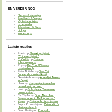
EN VERDER NOG
Nieuws & nieuwtjes
Feedback & Vragen
Vijf leuke quizjes
In de media
Adverteren & Stats
Linkjes
Workshops
Laatste reacties
Frank
op
Shaoxing rijstwijn
(Chinese rijstwijn)
CoCoFlix
op
Chinese
lichte sojasaus
Roy
op
Kai Choi (Chinese
mosterdkool)
Peter Bottelier
op
Xue Cai
(ingelegde mosterdkool)
Geert Anthonis
op
Adreslijst Toko’s
in België
Henk
op
Knapperige tofuvellen
gevuld met garnalen
remi
op
Gula djawa (Javaanse
bruine suiker)
Els Töpfer
op
Dong Nan Hang
Supermarket in Delft (centrum)
Xuper
op
Chinese lichte sojasaus
Joyce Kromodirijo
op
Oriental in ’s
Hertogenbosch
Daan Hutting
op
Konnyaku