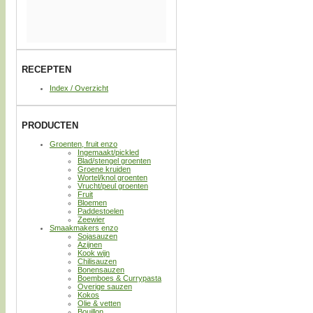
RECEPTEN
Index / Overzicht
PRODUCTEN
Groenten, fruit enzo
Ingemaakt/pickled
Blad/stengel groenten
Groene kruiden
Wortel/knol groenten
Vrucht/peul groenten
Fruit
Bloemen
Paddestoelen
Zeewier
Smaakmakers enzo
Sojasauzen
Azijnen
Kook wijn
Chilisauzen
Bonensauzen
Boemboes & Currypasta
Overige sauzen
Kokos
Olie & vetten
Bouillon