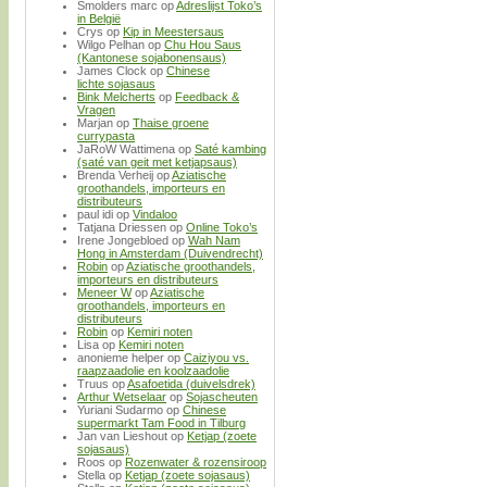
Smolders marc
op
Adreslijst Toko’s
in België
Crys
op
Kip in Meestersaus
Wilgo Pelhan
op
Chu Hou Saus
(Kantonese sojabonensaus)
James Clock
op
Chinese
lichte sojasaus
Bink Melcherts
op
Feedback &
Vragen
Marjan
op
Thaise groene
currypasta
JaRoW Wattimena
op
Saté kambing
(saté van geit met ketjapsaus)
Brenda Verheij
op
Aziatische
groothandels, importeurs en
distributeurs
paul idi
op
Vindaloo
Tatjana Driessen
op
Online Toko’s
Irene Jongebloed
op
Wah Nam
Hong in Amsterdam (Duivendrecht)
Robin
op
Aziatische groothandels,
importeurs en distributeurs
Meneer W
op
Aziatische
groothandels, importeurs en
distributeurs
Robin
op
Kemiri noten
Lisa
op
Kemiri noten
anonieme helper
op
Caiziyou vs.
raapzaadolie en koolzaadolie
Truus
op
Asafoetida (duivelsdrek)
Arthur Wetselaar
op
Sojascheuten
Yuriani Sudarmo
op
Chinese
supermarkt Tam Food in Tilburg
Jan van Lieshout
op
Ketjap (zoete
sojasaus)
Roos
op
Rozenwater & rozensiroop
Stella
op
Ketjap (zoete sojasaus)