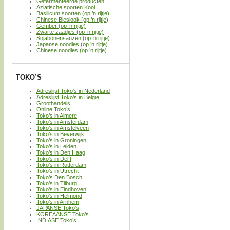
Gefermenteerde producten
Aziatische soorten Kool
Basilicum soorten (op ’n rijtje)
Chinese Bieslook (op ’n rijtje)
Gember (op ’n rijtje)
Zwarte zaadjes (op ’n rijtje)
Sojabonensauzen (op ’n rijtje)
Japanse noodles (op ’n rijtje)
Chinese noodles (op ’n rijtje)
TOKO’S
Adreslijst Toko’s in Nederland
Adreslijst Toko’s in België
Groothandels
Online Toko’s
Toko’s in Almere
Toko’s in Amsterdam
Toko’s in Amstelveen
Toko’s in Beverwijk
Toko’s in Groningen
Toko’s in Leiden
Toko’s in Den Haag
Toko’s in Delft
Toko’s in Rotterdam
Toko’s in Utrecht
Toko’s Den Bosch
Toko’s in Tilburg
Toko’s in Eindhoven
Toko’s in Helmond
Toko’s in Arnhem
JAPANSE Toko’s
KOREAANSE Toko’s
INDIASE Toko’s