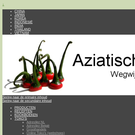
↓
CHINA
JAPAN
KOREA
INDONESIË
INDIA
THAILAND
VIETNAM
Spring naar de primaire inhoud
Spring naar de secundaire inhoud
PRODUCTEN
RECEPTEN
KOOKBOEKEN
TOKO’S
Adreslijst NL
Adreslijst België
Groothandels
Online Toko’s (webshops)