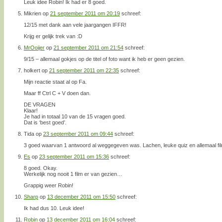
Leuk idee Robin! Ik had er 8 goed.
Mikrien
op
21 september 2011 om 20:19
schreef:
12/15 met dank aan vele jaargangen IFFR!
Krijg er gelijk trek van :D
MrOoijer
op
21 september 2011 om 21:54
schreef:
9/15 – allemaal gokjes op de titel of foto want ik heb er geen gezien.
holkert
op
21 september 2011 om 22:35
schreef:
Mijn reactie staat al op Fa.
Maar ff Ctrl C + V doen dan.
DE VRAGEN
Klaar!
Je had in totaal 10 van de 15 vragen goed.
Dat is ‘best goed’.
Tida
op
23 september 2011 om 09:44
schreef:
3 goed waarvan 1 antwoord al weggegeven was. Lachen, leuke quiz en allemaal films
Es
op
23 september 2011 om 15:36
schreef:
8 goed. Okay.
Werkelijk nog nooit 1 film er van gezien…
Grappig weer Robin!
Sharp
op
13 december 2011 om 15:50
schreef:
Ik had dus 10. Leuk idee!
Robin
op
13 december 2011 om 16:04
schreef: