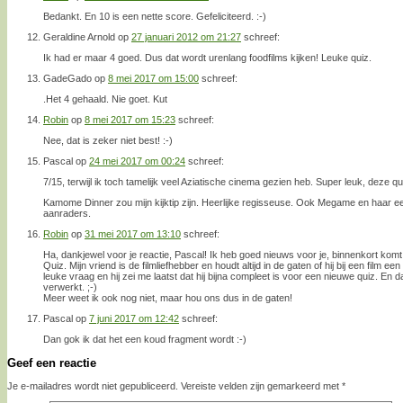
Bedankt. En 10 is een nette score. Gefeliciteerd. :-)
Geraldine Arnold
op
27 januari 2012 om 21:27
schreef:
Ik had er maar 4 goed. Dus dat wordt urenlang foodfilms kijken! Leuke quiz.
GadeGado
op
8 mei 2017 om 15:00
schreef:
.Het 4 gehaald. Nie goet. Kut
Robin
op
8 mei 2017 om 15:23
schreef:
Nee, dat is zeker niet best! :-)
Pascal
op
24 mei 2017 om 00:24
schreef:
7/15, terwijl ik toch tamelijk veel Aziatische cinema gezien heb. Super leuk, deze qu
Kamome Dinner zou mijn kijktip zijn. Heerlijke regisseuse. Ook Megame en haar ee
aanraders.
Robin
op
31 mei 2017 om 13:10
schreef:
Ha, dankjewel voor je reactie, Pascal! Ik heb goed nieuws voor je, binnenkort kom
Quiz. Mijn vriend is de filmliefhebber en houdt altijd in de gaten of hij bij een film 
leuke vraag en hij zei me laatst dat hij bijna compleet is voor een nieuwe quiz. En d
verwerkt. ;-)
Meer weet ik ook nog niet, maar hou ons dus in de gaten!
Pascal
op
7 juni 2017 om 12:42
schreef:
Dan gok ik dat het een koud fragment wordt :-)
Geef een reactie
Je e-mailadres wordt niet gepubliceerd.
Vereiste velden zijn gemarkeerd met
*