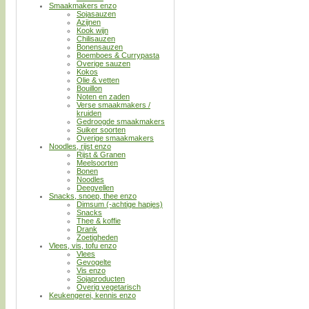
Smaakmakers enzo
Sojasauzen
Azijnen
Kook wijn
Chilisauzen
Bonensauzen
Boemboes & Currypasta
Overige sauzen
Kokos
Olie & vetten
Bouillon
Noten en zaden
Verse smaakmakers /
kruiden
Gedroogde smaakmakers
Suiker soorten
Overige smaakmakers
Noodles, rijst enzo
Rijst & Granen
Meelsoorten
Bonen
Noodles
Deegvellen
Snacks, snoep, thee enzo
Dimsum (-achtige hapjes)
Snacks
Thee & koffie
Drank
Zoetigheden
Vlees, vis, tofu enzo
Vlees
Gevogelte
Vis enzo
Sojaproducten
Overig vegetarisch
Keukengerei, kennis enzo