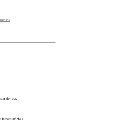
rmalink
aar de rest.
ut bewezen! Ha!)