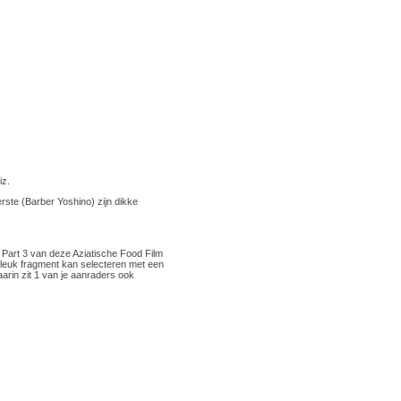
iz.
rste (Barber Yoshino) zijn dikke
t Part 3 van deze Aziatische Food Film
een leuk fragment kan selecteren met een
aarin zit 1 van je aanraders ook