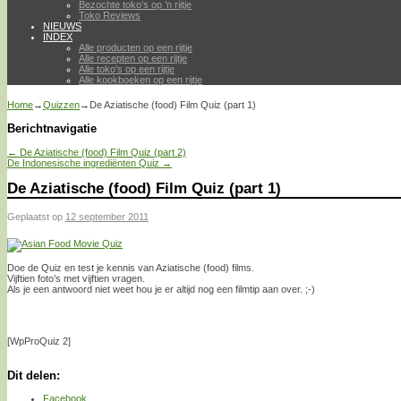
Bezochte toko’s op ’n rijtje
Toko Reviews
NIEUWS
INDEX
Alle producten op een rijtje
Alle recepten op een rijtje
Alle toko’s op een rijtje
Alle kookboeken op een rijtje
Home
→
Quizzen
→
De Aziatische (food) Film Quiz (part 1)
Berichtnavigatie
←
De Aziatische (food) Film Quiz (part 2)
De Indonesische ingrediënten Quiz
→
De Aziatische (food) Film Quiz (part 1)
Geplaatst op
12 september 2011
Doe de Quiz en test je kennis van Aziatische (food) films.
Vijftien foto’s met vijftien vragen.
Als je een antwoord niet weet hou je er altijd nog een filmtip aan over. ;-)
[WpProQuiz 2]
Dit delen:
Facebook