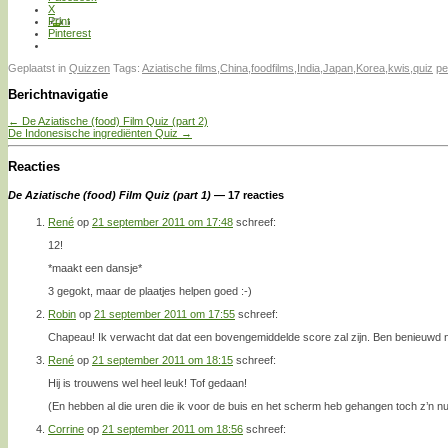
X
Print
Pinterest
Geplaatst in
Quizzen
Tags:
Aziatische films
,
China
,
foodfilms
,
India
,
Japan
,
Korea
,
kwis
,
quiz
pe
Berichtnavigatie
←
De Aziatische (food) Film Quiz (part 2)
De Indonesische ingrediënten Quiz
→
Reacties
De Aziatische (food) Film Quiz (part 1)
— 17 reacties
René
op
21 september 2011 om 17:48
schreef:
12!
*maakt een dansje*
3 gegokt, maar de plaatjes helpen goed :-)
Robin
op
21 september 2011 om 17:55
schreef:
Chapeau! Ik verwacht dat dat een bovengemiddelde score zal zijn. Ben benieuwd n
René
op
21 september 2011 om 18:15
schreef:
Hij is trouwens wel heel leuk! Tof gedaan!
(En hebben al die uren die ik voor de buis en het scherm heb gehangen toch z’n n
Corrine
op
21 september 2011 om 18:56
schreef: