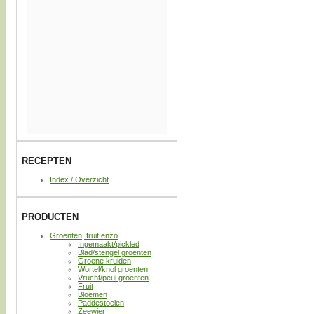
RECEPTEN
Index / Overzicht
PRODUCTEN
Groenten, fruit enzo
Ingemaakt/pickled
Blad/stengel groenten
Groene kruiden
Wortel/knol groenten
Vrucht/peul groenten
Fruit
Bloemen
Paddestoelen
Zeewier