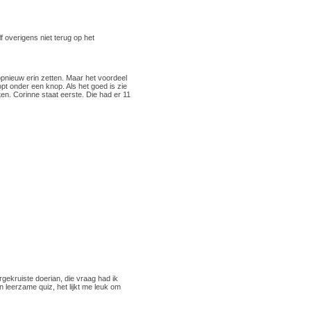
f overigens niet terug op het
opnieuw erin zetten. Maar het voordeel
opt onder een knop. Als het goed is zie
ten. Corinne staat eerste. Die had er 11
gekruiste doerian, die vraag had ik
 leerzame quiz, het lijkt me leuk om