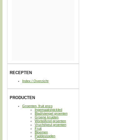
RECEPTEN
Index / Overzicht
PRODUCTEN
Groenten, fruit enzo
Ingemaakt/pickled
Blad/stengel groenten
Groene kruiden
Wortel/knol groenten
Vrucht/peul groenten
Fruit
Bloemen
Paddestoelen
Zeewier