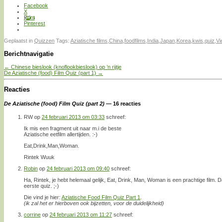
Facebook
X
Print
Pinterest
Geplaatst in
Quizzen
Tags:
Aziatische films
,
China
,
foodfilms
,
India
,
Japan
,
Korea
,
kwis
,
quiz
,
Vi
Berichtnavigatie
←
Chinese bieslook (knoflookbieslook) op ’n rijtje
De Aziatische (food) Film Quiz (part 1)
→
Reacties
De Aziatische (food) Film Quiz (part 2)
— 16 reacties
RW
op
24 februari 2013 om 03:33
schreef:
Ik mis een fragment uit naar m.i de beste
Aziatische eetfilm allertijden. :-)
Eat,Drink,Man,Woman.
Rintek Wuuk
Robin
op
24 februari 2013 om 09:40
schreef:
Ha, Rintek, je hebt helemaal gelijk, Eat, Drink, Man, Woman is een prachtige film. 
eerste quiz. ;-)
Die vind je hier:
Aziatische Food Film Quiz Part 1
.
(ik zal het er hierboven ook bijzetten, voor de duidelijkheid)
corrine
op
24 februari 2013 om 11:27
schreef: