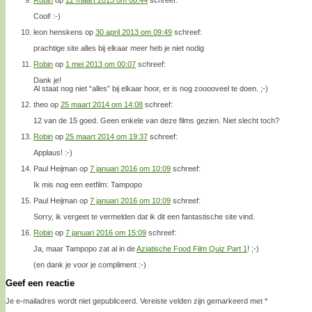
Cool! :-)
leon henskens
op
30 april 2013 om 09:49
schreef:
prachtige site alles bij elkaar meer heb je niet nodig
Robin
op
1 mei 2013 om 00:07
schreef:
Dank je!
Al staat nog niet “alles” bij elkaar hoor, er is nog zooooveel te doen. ;-)
theo
op
25 maart 2014 om 14:08
schreef:
12 van de 15 goed. Geen enkele van deze films gezien. Niet slecht toch?
Robin
op
25 maart 2014 om 19:37
schreef:
Applaus! :-)
Paul Heijman
op
7 januari 2016 om 10:09
schreef:
Ik mis nog een eetfilm: Tampopo
Paul Heijman
op
7 januari 2016 om 10:09
schreef:
Sorry, ik vergeet te vermelden dat ik dit een fantastische site vind.
Robin
op
7 januari 2016 om 15:09
schreef:
Ja, maar Tampopo zat al in de
Aziatische Food Film Quiz Part 1
! ;-)
(en dank je voor je compliment :-)
Geef een reactie
Je e-mailadres wordt niet gepubliceerd.
Vereiste velden zijn gemarkeerd met
*