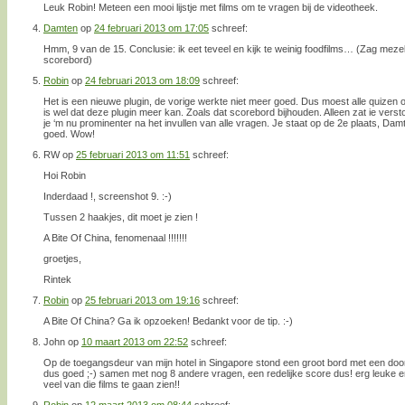
Leuk Robin! Meteen een mooi lijstje met films om te vragen bij de videotheek.
Damten
op
24 februari 2013 om 17:05
schreef:
Hmm, 9 van de 15. Conclusie: ik eet teveel en kijk te weinig foodfilms… (Zag mezel
scorebord)
Robin
op
24 februari 2013 om 18:09
schreef:
Het is een nieuwe plugin, de vorige werkte niet meer goed. Dus moest alle quizen 
is wel dat deze plugin meer kan. Zoals dat scorebord bijhouden. Alleen zat ie verst
je ‘m nu prominenter na het invullen van alle vragen. Je staat op de 2e plaats, Dam
goed. Wow!
RW
op
25 februari 2013 om 11:51
schreef:
Hoi Robin
Inderdaad !, screenshot 9. :-)
Tussen 2 haakjes, dit moet je zien !
A Bite Of China, fenomenaal !!!!!!!
groetjes,
Rintek
Robin
op
25 februari 2013 om 19:16
schreef:
A Bite Of China? Ga ik opzoeken! Bedankt voor de tip. :-)
John
op
10 maart 2013 om 22:52
schreef:
Op de toegangsdeur van mijn hotel in Singapore stond een groot bord met een door
dus goed ;-) samen met nog 8 andere vragen, een redelijke score dus! erg leuke en
veel van die films te gaan zien!!
Robin
op
12 maart 2013 om 08:44
schreef: