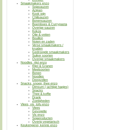
Smaakmakers enzo
Sojasauzen
Azijnen
Kook wijn
Chilisauzen
Bonensauzen
Boemboes & Currypasta
Overige sauzen
Kokos
Olie & vetten
Bouillon
Noten en zaden
Verse smaakmakers /
kruiden
Gedroogde smaakmakers
Suiker soorten
Overige smaakmakers
Noodles, rijst enzo
Rijst & Granen
Meelsoorten
Bonen
Noodles
Deegvellen
Snacks, snoep, thee enzo
Dimsum (-achtige hapjes)
Snacks
Thee & koffie
Drank
Zoetigheden
Vlees, vis, tofu enzo
Vlees
Gevogelte
Vis enzo
Sojaproducten
Overig vegetarisch
Keukengerei, kennis enzo