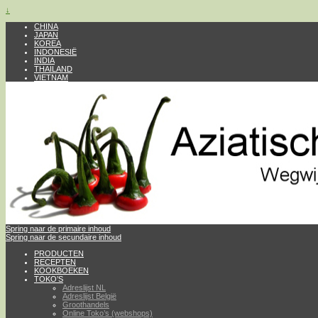
↓
CHINA
JAPAN
KOREA
INDONESIË
INDIA
THAILAND
VIETNAM
Spring naar de primaire inhoud
Spring naar de secundaire inhoud
PRODUCTEN
RECEPTEN
KOOKBOEKEN
TOKO’S
Adreslijst NL
Adreslijst België
Groothandels
Online Toko’s (webshops)