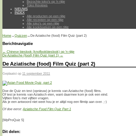
Bezochte toko’s op ’n rijtje
Toko Reviews
NIEUWS
INDEX
Alle producten op een rijtje
Alle recepten op een rijtje
Alle toko’s op een rijtje
Alle kookboeken op een rijtje
Home
→
Quizzen
→
De Aziatische (food) Film Quiz (part 2)
Berichtnavigatie
←
Chinese bieslook (knoflookbieslook) op ’n rijtje
De Aziatische (food) Film Quiz (part 1)
→
De Aziatische (food) Film Quiz (part 2)
Geplaatst op
11 september 2011
Doe de Quiz en test (opnieuw) je kennis van Aziatische (food) films.
Of test je kennis van Aziatisch eten, want daarmee kom je ook een eind.
Vijftien foto’s met vijftien vragen.
Als je een antwoord niet weet hou je er altijd nog een filmtip aan over. ;-)
Of doe eerst:
Aziatische Food Film Quiz Part 1
[WpProQuiz 5]
Dit delen: