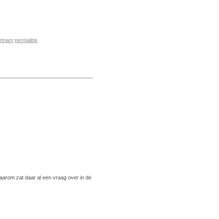
etnam
permalink
Daarom zat daar al een vraag over in de