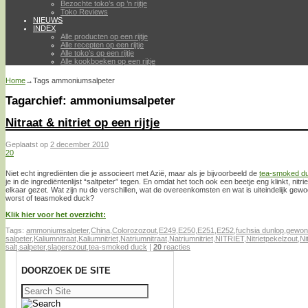
Bezochte toko’s op ’n rijtje
Toko Reviews
NIEUWS
INDEX
Alle producten op een rijtje
Alle recepten op een rijtje
Alle toko’s op een rijtje
Alle kookboeken op een rijtje
Home
→Tags
ammoniumsalpeter
Tagarchief:
ammoniumsalpeter
Nitraat & nitriet op een rijtje
Geplaatst op
2 december 2010
20
Niet echt ingrediënten die je associeert met Azië, maar als je bijvoorbeeld de
tea-smoked d
je in de ingrediëntenlijst “saltpeter” tegen. En omdat het toch ook een beetje eng klinkt, nitri
elkaar gezet. Wat zijn nu de verschillen, wat de overeenkomsten en wat is uiteindelijk gew
worst of teasmoked duck?
Klik hier voor het overzicht:
Tags:
ammoniumsalpeter
,
China
,
Colorozozout
,
E249
,
E250
,
E251
,
E252
,
fuchsia dunlop
,
gewon
salpeter
,
Kaliumnitraat
,
Kaliumnitriet
,
Natriumnitraat
,
Natriumnitriet
,
NITRIET
,
Nitrietpekelzout
,
Ni
salt
,
salpeter
,
slagerszout
,
tea-smoked duck
|
20
reacties
DOORZOEK DE SITE
Zoeken
naar: