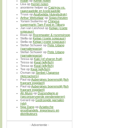
Robin
op
Kemiri noten
Lisa
op
Kemiri noten
anonieme helper
op
Caiziyou vs.
raapzaadolie en koolzaadolie
Truus
op
Asafoetida (duivelsdrek)
Arthur Wetselaar
op
Sojascheuten
Yuriani Sudarmo
op
Chinese
supermarkt Tam Food in Tilburg
Jan van Lieshout
op
Ketjap (zoete
sojasaus)
Roos
op
Rozenwater & rozensiroop
Stella
op
Ketjap (zoete sojasaus)
Stella
op
Ketjap (zoete sojasaus)
Stefan Schuwer
op
Petis Udang
(garnalenpasta)
Stefan Schuwer
op
Petis Udang
(garnalenpasta)
Tessa
op
Kaki (of sharon fruit)
Tessa
op
Kwal (jellyfish)
Tessa
op
Kwal (jellyfish)
Tee
op
Kwal (jellyfish)
Osman
op
Senbei (Japanse
rijstcrackers)
Paul
op
Aubergines boerenstijl (fish
fragrant eggplant)
Paul
op
Aubergines boerenstijl (fish
fragrant eggplant)
Ah Munn
op
Duizendjarig ei
(geconserveerde eendeneieren)
Gerard
op
Gedroogde garnalen
(ebi)
Nga Dang
op
Aziatische
groothandels, importeurs en
distributeurs
- Advertentie -