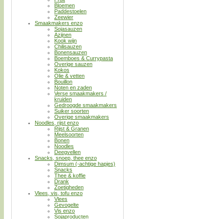
Bloemen
Paddestoelen
Zeewier
Smaakmakers enzo
Sojasauzen
Azijnen
Kook wijn
Chilisauzen
Bonensauzen
Boemboes & Currypasta
Overige sauzen
Kokos
Olie & vetten
Bouillon
Noten en zaden
Verse smaakmakers /
kruiden
Gedroogde smaakmakers
Suiker soorten
Overige smaakmakers
Noodles, rijst enzo
Rijst & Granen
Meelsoorten
Bonen
Noodles
Deegvellen
Snacks, snoep, thee enzo
Dimsum (-achtige hapjes)
Snacks
Thee & koffie
Drank
Zoetigheden
Vlees, vis, tofu enzo
Vlees
Gevogelte
Vis enzo
Sojaproducten