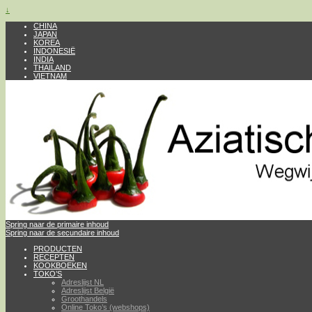
↓
CHINA
JAPAN
KOREA
INDONESIË
INDIA
THAILAND
VIETNAM
Spring naar de primaire inhoud
Spring naar de secundaire inhoud
PRODUCTEN
RECEPTEN
KOOKBOEKEN
TOKO’S
Adreslijst NL
Adreslijst België
Groothandels
Online Toko’s (webshops)