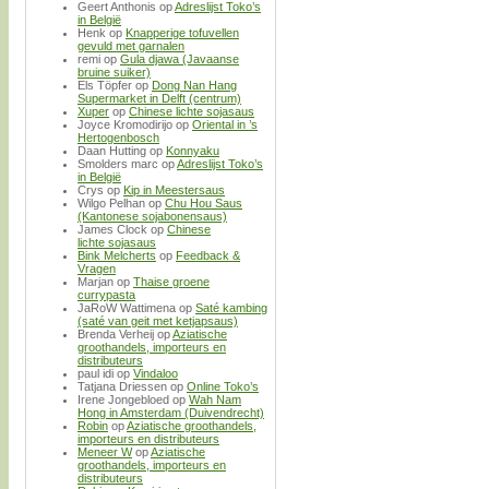
Geert Anthonis
op
Adreslijst Toko’s
in België
Henk
op
Knapperige tofuvellen
gevuld met garnalen
remi
op
Gula djawa (Javaanse
bruine suiker)
Els Töpfer
op
Dong Nan Hang
Supermarket in Delft (centrum)
Xuper
op
Chinese lichte sojasaus
Joyce Kromodirijo
op
Oriental in ’s
Hertogenbosch
Daan Hutting
op
Konnyaku
Smolders marc
op
Adreslijst Toko’s
in België
Crys
op
Kip in Meestersaus
Wilgo Pelhan
op
Chu Hou Saus
(Kantonese sojabonensaus)
James Clock
op
Chinese
lichte sojasaus
Bink Melcherts
op
Feedback &
Vragen
Marjan
op
Thaise groene
currypasta
JaRoW Wattimena
op
Saté kambing
(saté van geit met ketjapsaus)
Brenda Verheij
op
Aziatische
groothandels, importeurs en
distributeurs
paul idi
op
Vindaloo
Tatjana Driessen
op
Online Toko’s
Irene Jongebloed
op
Wah Nam
Hong in Amsterdam (Duivendrecht)
Robin
op
Aziatische groothandels,
importeurs en distributeurs
Meneer W
op
Aziatische
groothandels, importeurs en
distributeurs