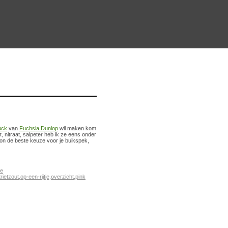
uck
van
Fuchsia Dunlop
wil maken kom
et, nitraat, salpeter heb ik ze eens onder
oon de beste keuze voor je buikspek,
e
trietzout
,
op-een-rijtje
,
overzicht
,
pink