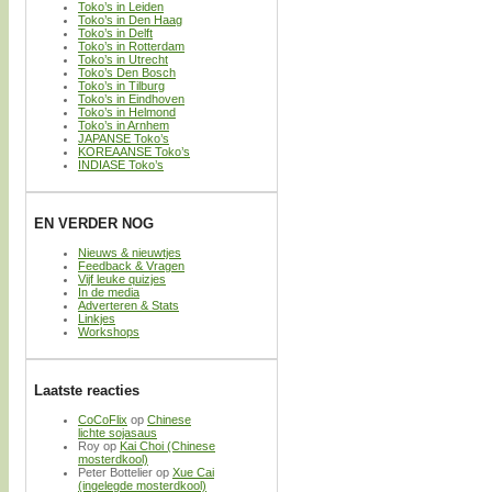
Toko’s in Leiden
Toko’s in Den Haag
Toko’s in Delft
Toko’s in Rotterdam
Toko’s in Utrecht
Toko’s Den Bosch
Toko’s in Tilburg
Toko’s in Eindhoven
Toko’s in Helmond
Toko’s in Arnhem
JAPANSE Toko’s
KOREAANSE Toko’s
INDIASE Toko’s
EN VERDER NOG
Nieuws & nieuwtjes
Feedback & Vragen
Vijf leuke quizjes
In de media
Adverteren & Stats
Linkjes
Workshops
Laatste reacties
CoCoFlix
op
Chinese
lichte sojasaus
Roy
op
Kai Choi (Chinese
mosterdkool)
Peter Bottelier
op
Xue Cai
(ingelegde mosterdkool)