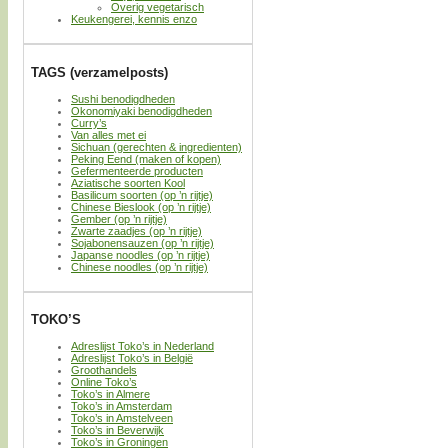
Overig vegetarisch
Keukengerei, kennis enzo
TAGS (verzamelposts)
Sushi benodigdheden
Okonomiyaki benodigdheden
Curry’s
Van alles met ei
Sichuan (gerechten & ingredienten)
Peking Eend (maken of kopen)
Gefermenteerde producten
Aziatische soorten Kool
Basilicum soorten (op ’n rijtje)
Chinese Bieslook (op ’n rijtje)
Gember (op ’n rijtje)
Zwarte zaadjes (op ’n rijtje)
Sojabonensauzen (op ’n rijtje)
Japanse noodles (op ’n rijtje)
Chinese noodles (op ’n rijtje)
TOKO’S
Adreslijst Toko’s in Nederland
Adreslijst Toko’s in België
Groothandels
Online Toko’s
Toko’s in Almere
Toko’s in Amsterdam
Toko’s in Amstelveen
Toko’s in Beverwijk
Toko’s in Groningen