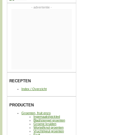
- advertentie -
RECEPTEN
Index / Overzicht
PRODUCTEN
Groenten, fruit enzo
Ingemaakt/pickled
Blad/stengel groenten
Groene kruiden
Wortel/knol groenten
Vrucht/peul groenten
Fruit