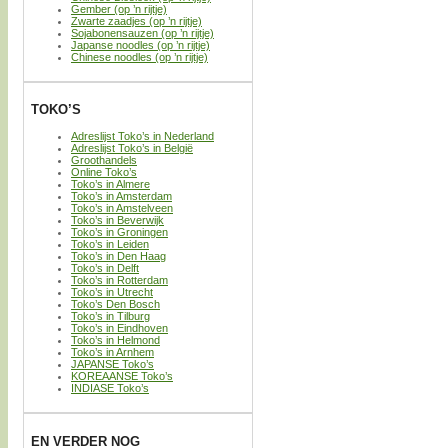
Gember (op ’n rijtje)
Zwarte zaadjes (op ’n rijtje)
Sojabonensauzen (op ’n rijtje)
Japanse noodles (op ’n rijtje)
Chinese noodles (op ’n rijtje)
TOKO’S
Adreslijst Toko’s in Nederland
Adreslijst Toko’s in België
Groothandels
Online Toko’s
Toko’s in Almere
Toko’s in Amsterdam
Toko’s in Amstelveen
Toko’s in Beverwijk
Toko’s in Groningen
Toko’s in Leiden
Toko’s in Den Haag
Toko’s in Delft
Toko’s in Rotterdam
Toko’s in Utrecht
Toko’s Den Bosch
Toko’s in Tilburg
Toko’s in Eindhoven
Toko’s in Helmond
Toko’s in Arnhem
JAPANSE Toko’s
KOREAANSE Toko’s
INDIASE Toko’s
EN VERDER NOG