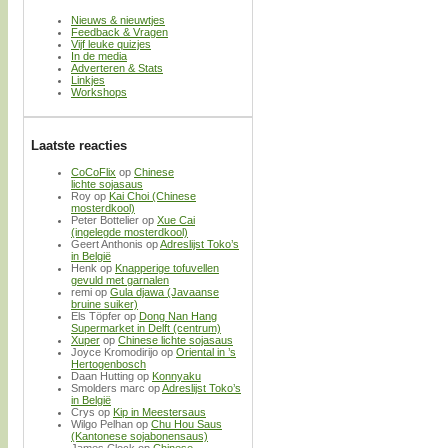
Nieuws & nieuwtjes
Feedback & Vragen
Vijf leuke quizjes
In de media
Adverteren & Stats
Linkjes
Workshops
Laatste reacties
CoCoFlix
op
Chinese
lichte sojasaus
Roy
op
Kai Choi (Chinese
mosterdkool)
Peter Bottelier
op
Xue Cai
(ingelegde mosterdkool)
Geert Anthonis
op
Adreslijst Toko’s
in België
Henk
op
Knapperige tofuvellen
gevuld met garnalen
remi
op
Gula djawa (Javaanse
bruine suiker)
Els Töpfer
op
Dong Nan Hang
Supermarket in Delft (centrum)
Xuper
op
Chinese lichte sojasaus
Joyce Kromodirijo
op
Oriental in ’s
Hertogenbosch
Daan Hutting
op
Konnyaku
Smolders marc
op
Adreslijst Toko’s
in België
Crys
op
Kip in Meestersaus
Wilgo Pelhan
op
Chu Hou Saus
(Kantonese sojabonensaus)
James Clock
op
Chinese