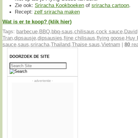
Zie ook:
Sriracha Kookboeken
of
sriracha cartoon
.
Recept:
zelf sriracha maken
Wat is er te koop? (klik hier)
Tags:
barbecue
,
BBQ
,
bbq-saus
,
chilisaus
,
cock sauce
,
David
Tran
,
dipsausje
,
dipsausjes
,
fijne chilisaus
,
flying goose
,
Huy 
sauce
,
saus
,
sriracha
,
Thailand
,
Thaise saus
,
Vietnam
|
80
rea
DOORZOEK DE SITE
Zoeken
naar:
- advertentie -