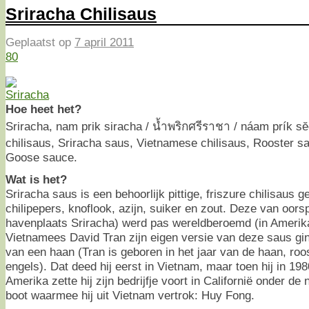
Sriracha Chilisaus
Geplaatst op
7 april 2011
80
Hoe heet het?
Sriracha, nam prik siracha / น้ำพริกศรีราชา / náam prík sĕ
chilisaus, Sriracha saus, Vietnamese chilisaus, Rooster s
Goose sauce.
Wat is het?
Sriracha saus is een behoorlijk pittige, friszure chilisaus
chilipepers, knoflook, azijn, suiker en zout. Deze van oors
havenplaats Sriracha) werd pas wereldberoemd (in Amerik
Vietnamees David Tran zijn eigen versie van deze saus gi
van een haan (Tran is geboren in het jaar van de haan, roos
engels). Dat deed hij eerst in Vietnam, maar toen hij in 19
Amerika zette hij zijn bedrijfje voort in Californië onder 
boot waarmee hij uit Vietnam vertrok: Huy Fong.