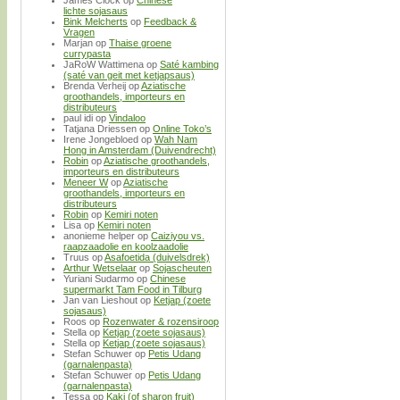
lichte sojasaus
Bink Melcherts
op
Feedback &
Vragen
Marjan
op
Thaise groene
currypasta
JaRoW Wattimena
op
Saté kambing
(saté van geit met ketjapsaus)
Brenda Verheij
op
Aziatische
groothandels, importeurs en
distributeurs
paul idi
op
Vindaloo
Tatjana Driessen
op
Online Toko’s
Irene Jongebloed
op
Wah Nam
Hong in Amsterdam (Duivendrecht)
Robin
op
Aziatische groothandels,
importeurs en distributeurs
Meneer W
op
Aziatische
groothandels, importeurs en
distributeurs
Robin
op
Kemiri noten
Lisa
op
Kemiri noten
anonieme helper
op
Caiziyou vs.
raapzaadolie en koolzaadolie
Truus
op
Asafoetida (duivelsdrek)
Arthur Wetselaar
op
Sojascheuten
Yuriani Sudarmo
op
Chinese
supermarkt Tam Food in Tilburg
Jan van Lieshout
op
Ketjap (zoete
sojasaus)
Roos
op
Rozenwater & rozensiroop
Stella
op
Ketjap (zoete sojasaus)
Stella
op
Ketjap (zoete sojasaus)
Stefan Schuwer
op
Petis Udang
(garnalenpasta)
Stefan Schuwer
op
Petis Udang
(garnalenpasta)
Tessa
op
Kaki (of sharon fruit)