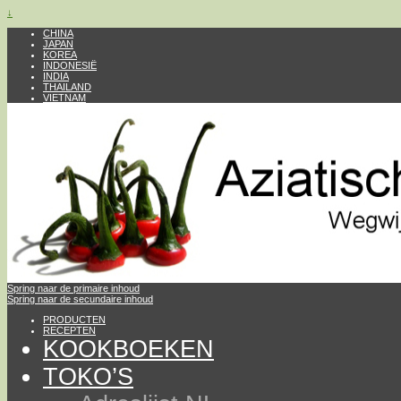
↓
CHINA
JAPAN
KOREA
INDONESIË
INDIA
THAILAND
VIETNAM
Spring naar de primaire inhoud
Spring naar de secundaire inhoud
PRODUCTEN
RECEPTEN
KOOKBOEKEN
TOKO’S