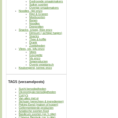
Gedroogde smaakmakers
Suiker soorten
Overige smaakmakers
Noodles, rijst enzo
Rijst & Granen
Meelsoorten
Bonen
Noodles
Deegvellen
Snacks, snoep, thee enzo
Dimsum (-achtige hapjes)
Snacks
Thee & koffie
Drank
Zoetigheden
Vlees, vis, tofu enzo
Vlees
Gevogelte
Vis enzo
Sojaproducten
Overig vegetarisch
Keukengerei, kennis enzo
TAGS (verzamelposts)
Sushi benodigdheden
Okonomiyaki benodigdheden
Curry’s
Van alles met ei
Sichuan (gerechten & ingredienten)
Peking Eend (maken of kopen)
Gefermenteerde producten
Aziatische soorten Kool
Basilicum soorten (op ’n rijtje)
Chinese Bieslook (op ’n rijtje)