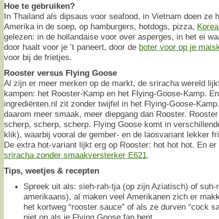
Hoe te gebruiken?
In Thailand als dipsaus voor seafood, in Vietnam doen ze 
Amerika in de soep, op hamburgers, hotdogs, pizza,
Korea
gelezen: in de hollandaise voor over asperges, in het ei waa
door haalt voor je ’t paneert, door de
boter voor op je maisk
voor bij de frietjes.
Rooster versus Flying Goose
Al zijn er meer merken op de markt, de sriracha wereld lijk
kampen: het Rooster-Kamp en het Flying-Goose-Kamp. En 
ingrediënten.nl zit zonder twijfel in het Flying-Goose-Kamp
daarom meer smaak, meer diepgang dan Rooster. Rooster 
scherp, scherp, scherp. Flying Goose komt in verschillende
klik), waarbij vooral de gember- en de laosvariant lekker fri
De extra hot-variant lijkt erg op Rooster: hot hot hot. En er
sriracha zonder smaakversterker E621
.
Tips, weetjes & recepten
Spreek uit als: sieh-rah-tja (op zijn Aziatisch) of suh-r
amerikaans), al maken veel Amerikanen zich er makk
het kortweg “rooster sauce” of als ze durven “cock s
niet op als je Flying Goose fan bent.