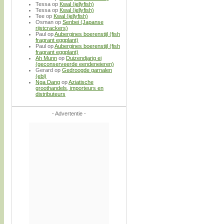
Tessa
op
Kwal (jellyfish)
Tessa
op
Kwal (jellyfish)
Tee
op
Kwal (jellyfish)
Osman
op
Senbei (Japanse
rijstcrackers)
Paul
op
Aubergines boerenstijl (fish
fragrant eggplant)
Paul
op
Aubergines boerenstijl (fish
fragrant eggplant)
Ah Munn
op
Duizendjarig ei
(geconserveerde eendeneieren)
Gerard
op
Gedroogde garnalen
(ebi)
Nga Dang
op
Aziatische
groothandels, importeurs en
distributeurs
- Advertentie -