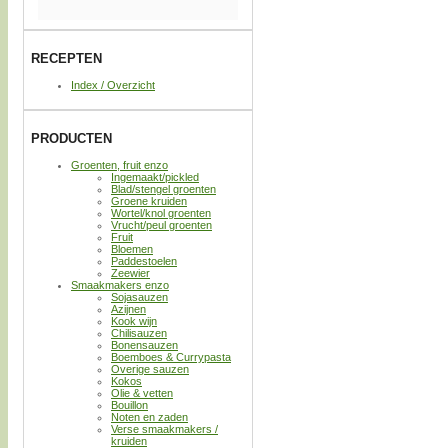
RECEPTEN
Index / Overzicht
PRODUCTEN
Groenten, fruit enzo
Ingemaakt/pickled
Blad/stengel groenten
Groene kruiden
Wortel/knol groenten
Vrucht/peul groenten
Fruit
Bloemen
Paddestoelen
Zeewier
Smaakmakers enzo
Sojasauzen
Azijnen
Kook wijn
Chilisauzen
Bonensauzen
Boemboes & Currypasta
Overige sauzen
Kokos
Olie & vetten
Bouillon
Noten en zaden
Verse smaakmakers /
kruiden