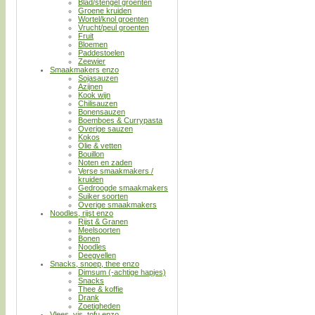
Blad/stengel groenten
Groene kruiden
Wortel/knol groenten
Vrucht/peul groenten
Fruit
Bloemen
Paddestoelen
Zeewier
Smaakmakers enzo
Sojasauzen
Azijnen
Kook wijn
Chilisauzen
Bonensauzen
Boemboes & Currypasta
Overige sauzen
Kokos
Olie & vetten
Bouillon
Noten en zaden
Verse smaakmakers /
kruiden
Gedroogde smaakmakers
Suiker soorten
Overige smaakmakers
Noodles, rijst enzo
Rijst & Granen
Meelsoorten
Bonen
Noodles
Deegvellen
Snacks, snoep, thee enzo
Dimsum (-achtige hapjes)
Snacks
Thee & koffie
Drank
Zoetigheden
Vlees, vis, tofu enzo