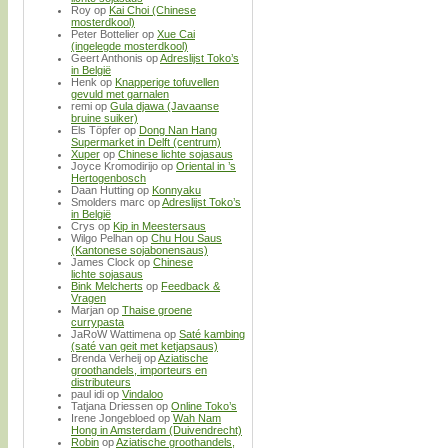
Roy
op
Kai Choi (Chinese
mosterdkool)
Peter Bottelier
op
Xue Cai
(ingelegde mosterdkool)
Geert Anthonis
op
Adreslijst Toko’s
in België
Henk
op
Knapperige tofuvellen
gevuld met garnalen
remi
op
Gula djawa (Javaanse
bruine suiker)
Els Töpfer
op
Dong Nan Hang
Supermarket in Delft (centrum)
Xuper
op
Chinese lichte sojasaus
Joyce Kromodirijo
op
Oriental in ’s
Hertogenbosch
Daan Hutting
op
Konnyaku
Smolders marc
op
Adreslijst Toko’s
in België
Crys
op
Kip in Meestersaus
Wilgo Pelhan
op
Chu Hou Saus
(Kantonese sojabonensaus)
James Clock
op
Chinese
lichte sojasaus
Bink Melcherts
op
Feedback &
Vragen
Marjan
op
Thaise groene
currypasta
JaRoW Wattimena
op
Saté kambing
(saté van geit met ketjapsaus)
Brenda Verheij
op
Aziatische
groothandels, importeurs en
distributeurs
paul idi
op
Vindaloo
Tatjana Driessen
op
Online Toko’s
Irene Jongebloed
op
Wah Nam
Hong in Amsterdam (Duivendrecht)
Robin
op
Aziatische groothandels,