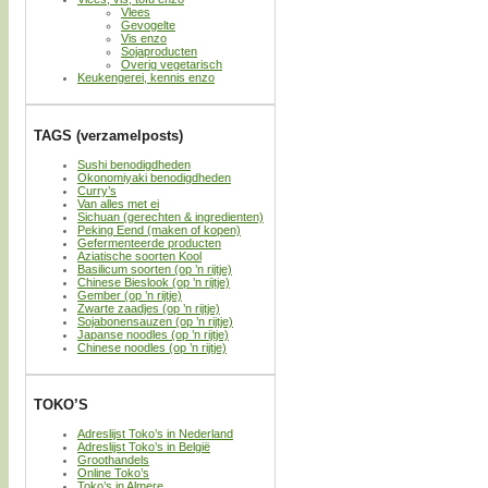
Vlees
Gevogelte
Vis enzo
Sojaproducten
Overig vegetarisch
Keukengerei, kennis enzo
TAGS (verzamelposts)
Sushi benodigdheden
Okonomiyaki benodigdheden
Curry’s
Van alles met ei
Sichuan (gerechten & ingredienten)
Peking Eend (maken of kopen)
Gefermenteerde producten
Aziatische soorten Kool
Basilicum soorten (op ’n rijtje)
Chinese Bieslook (op ’n rijtje)
Gember (op ’n rijtje)
Zwarte zaadjes (op ’n rijtje)
Sojabonensauzen (op ’n rijtje)
Japanse noodles (op ’n rijtje)
Chinese noodles (op ’n rijtje)
TOKO’S
Adreslijst Toko’s in Nederland
Adreslijst Toko’s in België
Groothandels
Online Toko’s
Toko’s in Almere