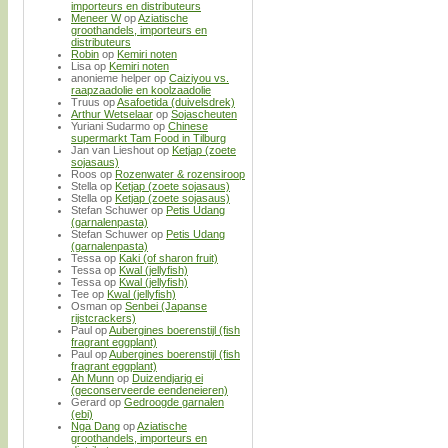
importeurs en distributeurs
Meneer W
op
Aziatische
groothandels, importeurs en
distributeurs
Robin
op
Kemiri noten
Lisa
op
Kemiri noten
anonieme helper
op
Caiziyou vs.
raapzaadolie en koolzaadolie
Truus
op
Asafoetida (duivelsdrek)
Arthur Wetselaar
op
Sojascheuten
Yuriani Sudarmo
op
Chinese
supermarkt Tam Food in Tilburg
Jan van Lieshout
op
Ketjap (zoete
sojasaus)
Roos
op
Rozenwater & rozensiroop
Stella
op
Ketjap (zoete sojasaus)
Stella
op
Ketjap (zoete sojasaus)
Stefan Schuwer
op
Petis Udang
(garnalenpasta)
Stefan Schuwer
op
Petis Udang
(garnalenpasta)
Tessa
op
Kaki (of sharon fruit)
Tessa
op
Kwal (jellyfish)
Tessa
op
Kwal (jellyfish)
Tee
op
Kwal (jellyfish)
Osman
op
Senbei (Japanse
rijstcrackers)
Paul
op
Aubergines boerenstijl (fish
fragrant eggplant)
Paul
op
Aubergines boerenstijl (fish
fragrant eggplant)
Ah Munn
op
Duizendjarig ei
(geconserveerde eendeneieren)
Gerard
op
Gedroogde garnalen
(ebi)
Nga Dang
op
Aziatische
groothandels, importeurs en