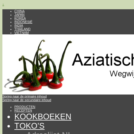
↓
CHINA
JAPAN
KOREA
INDONESIË
INDIA
THAILAND
VIETNAM
Spring naar de primaire inhoud
Spring naar de secundaire inhoud
PRODUCTEN
RECEPTEN
KOOKBOEKEN
TOKO’S