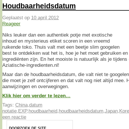
Houdbaarheidsdatum
Geplaatst op
10 april 2012
Reageer
Niks leuker dan een authentiek potje met exotische
inhoud en mysterieus etiket scoren in een vreemd
ruikende toko. Thuis valt met een beetje slim googelen
best te ontdekken wat het is, hoe je het moet gebruiken en
ingrediënten zijn. En het mooiste is natuurlijk als je tijden
Aziatische-ingredienten.nl!
Maar dan de houdbaarheidsdatum, die valt niet te googelen, 
die moet je zelf ontcijferen en dat valt nog niet altijd mee. 
aanwijzingen en overwegingen.
Klik hier om verder te lezen…
Tags:
China
,
datum
notatie
,
EXP
,
houdbaarheid
,
houdbaarheidsdatum
,
Japan
,
Kor
een reactie
DOORZOEK DE SITE