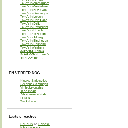
Toko’s in Amsterdam
Toko’s in Amstelveen
Toko’s in Beverwijk
Toko’s in Groningen
Toko’s in Leiden
Toko’s in Den Haag
Toko’s in Delft
Toko’s in Rotterdam
Toko’s in Utrecht
Toko’s Den Bosch
Toko’s in Tilburg
Toko’s in Eindhoven
Toko’s in Helmond
Toko’s in Arnhem
JAPANSE Toko’s
KOREAANSE Toko’s
INDIASE Toko’s
EN VERDER NOG
Nieuws & nieuwtjes
Feedback & Vragen
Vijf leuke quizjes
In de media
Adverteren & Stats
Linkjes
Workshops
Laatste reacties
CoCoFlix
op
Chinese
lichte sojasaus