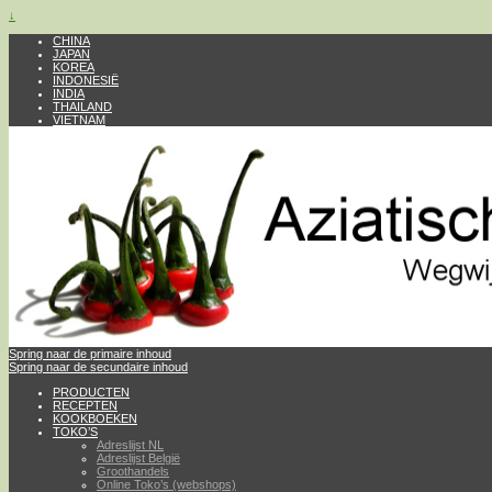
↓
CHINA
JAPAN
KOREA
INDONESIË
INDIA
THAILAND
VIETNAM
Spring naar de primaire inhoud
Spring naar de secundaire inhoud
PRODUCTEN
RECEPTEN
KOOKBOEKEN
TOKO’S
Adreslijst NL
Adreslijst België
Groothandels
Online Toko’s (webshops)