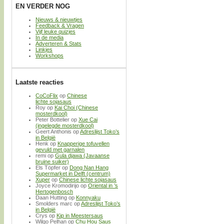
EN VERDER NOG
Nieuws & nieuwtjes
Feedback & Vragen
Vijf leuke quizjes
In de media
Adverteren & Stats
Linkjes
Workshops
Laatste reacties
CoCoFlix
op
Chinese
lichte sojasaus
Roy
op
Kai Choi (Chinese
mosterdkool)
Peter Bottelier
op
Xue Cai
(ingelegde mosterdkool)
Geert Anthonis
op
Adreslijst Toko’s
in België
Henk
op
Knapperige tofuvellen
gevuld met garnalen
remi
op
Gula djawa (Javaanse
bruine suiker)
Els Töpfer
op
Dong Nan Hang
Supermarket in Delft (centrum)
Xuper
op
Chinese lichte sojasaus
Joyce Kromodirijo
op
Oriental in ’s
Hertogenbosch
Daan Hutting
op
Konnyaku
Smolders marc
op
Adreslijst Toko’s
in België
Crys
op
Kip in Meestersaus
Wilgo Pelhan
op
Chu Hou Saus