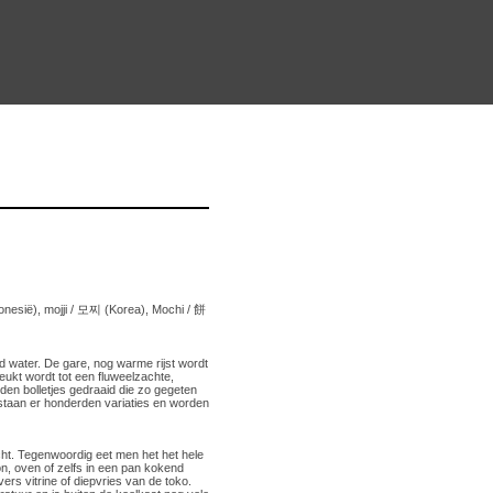
donesië), mojji / 모찌 (Korea), Mochi / 餅
water. De gare, nog warme rijst wordt
ukt wordt tot een fluweelzachte,
den bolletjes gedraaid die zo gegeten
staan er honderden variaties en worden
cht. Tegenwoordig eet men het het hele
, oven of zelfs in een pan kokend
ers vitrine of diepvries van de toko.