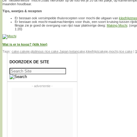
De “nieuwerwetse” mochi zoals hieronder op de foto eet je zo uit het pakje, op kamertemper
maanden houdbaar.
Tips, weetjes & recepten
Er bestaan ook versimpelde thuisrecepten voor mochi die uitgaan van
kleefrijstmee
Er bestaan ook mochi-maakmachientjes voor thuis, een soort kruising tussen rijs
filmpje zie je goed de overgang van rijst naar plakkerige deeg:
Making Mochi
. (ong
1:20)
Wat is er te koop? (klik hier)
Tags:
cake
,
cakeje
,
glutinous rice cake
,
Japan
,
ketancake
,
kleefrijstcakeje
,
mochi
,
rice cake
|
1
DOORZOEK DE SITE
Zoeken
naar:
- advertentie -