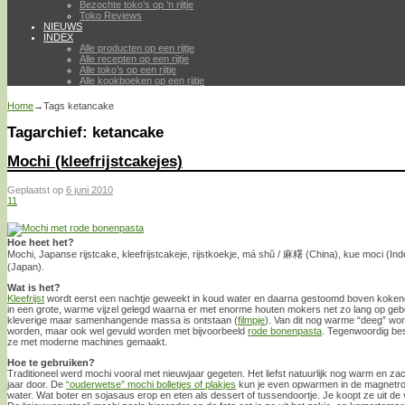
Bezochte toko’s op ’n rijtje
Toko Reviews
NIEUWS
INDEX
Alle producten op een rijtje
Alle recepten op een rijtje
Alle toko’s op een rijtje
Alle kookboeken op een rijtje
Home
→Tags
ketancake
Tagarchief:
ketancake
Mochi (kleefrijstcakejes)
Geplaatst op
6 juni 2010
11
Hoe heet het?
Mochi, Japanse rijstcake, kleefrijstcakeje, rijstkoekje, má shŭ / 麻糬 (China), kue moci (In
(Japan).
Wat is het?
Kleefrijst
wordt eerst een nachtje geweekt in koud water en daarna gestoomd boven kokend 
in een grote, warme vijzel gelegd waarna er met enorme houten mokers net zo lang op gebe
kleverige maar samenhangende massa is ontstaan (
filmpje
). Van dit nog warme “deeg” wor
worden, maar ook wel gevuld worden met bijvoorbeeld
rode bonenpasta
. Tegenwoordig be
ze met moderne machines gemaakt.
Hoe te gebruiken?
Traditioneel werd mochi vooral met nieuwjaar gegeten. Het liefst natuurlijk nog warm en za
jaar door. De
“ouderwetse” mochi bolletjes of plakjes
kun je even opwarmen in de magnetron
water. Wat boter en sojasaus erop en eten als dessert of tussendoortje. Je koopt ze uit de v