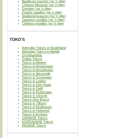
Basilicum soorten (op ’n rijtje)
Chinese Bieslook (op ’n rijtje)
Gember (op ’n rijtje)
Zwarte zaadjes (op ’n rijtje)
Sojabonensauzen (op ’n rijtje)
Japanse noodles (op ’n rijtje)
Chinese noodles (op ’n rijtje)
TOKO’S
Adreslijst Toko’s in Nederland
Adreslijst Toko’s in België
Groothandels
Online Toko’s
Toko’s in Almere
Toko’s in Amsterdam
Toko’s in Amstelveen
Toko’s in Beverwijk
Toko’s in Groningen
Toko’s in Leiden
Toko’s in Den Haag
Toko’s in Delft
Toko’s in Rotterdam
Toko’s in Utrecht
Toko’s Den Bosch
Toko’s in Tilburg
Toko’s in Eindhoven
Toko’s in Helmond
Toko’s in Arnhem
JAPANSE Toko’s
KOREAANSE Toko’s
INDIASE Toko’s