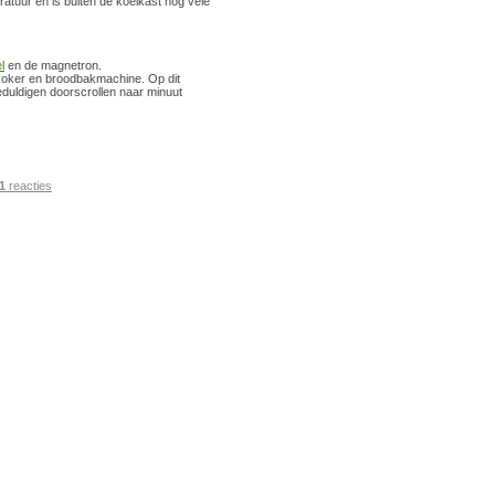
atuur en is buiten de koelkast nog vele
l
en de magnetron.
tkoker en broodbakmachine. Op dit
eduldigen doorscrollen naar minuut
1
reacties