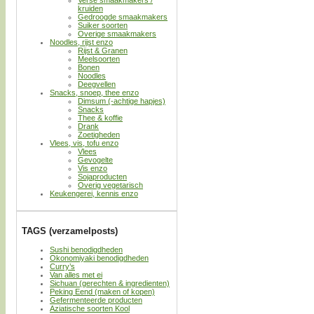
kruiden
Gedroogde smaakmakers
Suiker soorten
Overige smaakmakers
Noodles, rijst enzo
Rijst & Granen
Meelsoorten
Bonen
Noodles
Deegvellen
Snacks, snoep, thee enzo
Dimsum (-achtige hapjes)
Snacks
Thee & koffie
Drank
Zoetigheden
Vlees, vis, tofu enzo
Vlees
Gevogelte
Vis enzo
Sojaproducten
Overig vegetarisch
Keukengerei, kennis enzo
TAGS (verzamelposts)
Sushi benodigdheden
Okonomiyaki benodigdheden
Curry’s
Van alles met ei
Sichuan (gerechten & ingredienten)
Peking Eend (maken of kopen)
Gefermenteerde producten
Aziatische soorten Kool