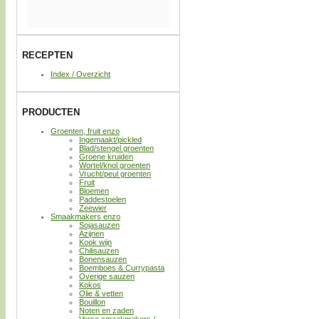
RECEPTEN
Index / Overzicht
PRODUCTEN
Groenten, fruit enzo
Ingemaakt/pickled
Blad/stengel groenten
Groene kruiden
Wortel/knol groenten
Vrucht/peul groenten
Fruit
Bloemen
Paddestoelen
Zeewier
Smaakmakers enzo
Sojasauzen
Azijnen
Kook wijn
Chilisauzen
Bonensauzen
Boemboes & Currypasta
Overige sauzen
Kokos
Olie & vetten
Bouillon
Noten en zaden
Verse smaakmakers /