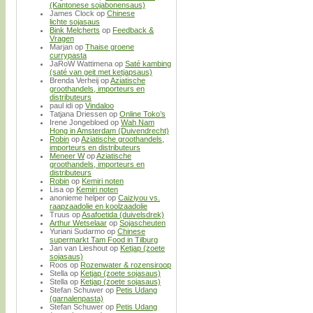
(Kantonese sojabonensaus)
James Clock
op
Chinese
lichte sojasaus
Bink Melcherts
op
Feedback &
Vragen
Marjan
op
Thaise groene
currypasta
JaRoW Wattimena
op
Saté kambing
(saté van geit met ketjapsaus)
Brenda Verheij
op
Aziatische
groothandels, importeurs en
distributeurs
paul idi
op
Vindaloo
Tatjana Driessen
op
Online Toko’s
Irene Jongebloed
op
Wah Nam
Hong in Amsterdam (Duivendrecht)
Robin
op
Aziatische groothandels,
importeurs en distributeurs
Meneer W
op
Aziatische
groothandels, importeurs en
distributeurs
Robin
op
Kemiri noten
Lisa
op
Kemiri noten
anonieme helper
op
Caiziyou vs.
raapzaadolie en koolzaadolie
Truus
op
Asafoetida (duivelsdrek)
Arthur Wetselaar
op
Sojascheuten
Yuriani Sudarmo
op
Chinese
supermarkt Tam Food in Tilburg
Jan van Lieshout
op
Ketjap (zoete
sojasaus)
Roos
op
Rozenwater & rozensiroop
Stella
op
Ketjap (zoete sojasaus)
Stella
op
Ketjap (zoete sojasaus)
Stefan Schuwer
op
Petis Udang
(garnalenpasta)
Stefan Schuwer
op
Petis Udang