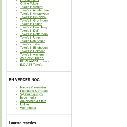
Groothandels
Online Toko’s
Toko’s in Almere
Toko’s in Amsterdam
Toko’s in Amstelveen
Toko’s in Beverwijk
Toko’s in Groningen
Toko’s in Leiden
Toko’s in Den Haag
Toko’s in Delft
Toko’s in Rotterdam
Toko’s in Utrecht
Toko’s Den Bosch
Toko’s in Tilburg
Toko’s in Eindhoven
Toko’s in Helmond
Toko’s in Arnhem
JAPANSE Toko’s
KOREAANSE Toko’s
INDIASE Toko’s
EN VERDER NOG
Nieuws & nieuwtjes
Feedback & Vragen
Vijf leuke quizjes
In de media
Adverteren & Stats
Linkjes
Workshops
Laatste reacties