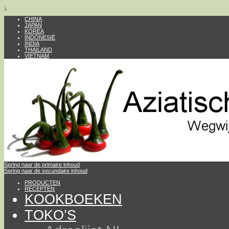
↓
CHINA
JAPAN
KOREA
INDONESIË
INDIA
THAILAND
VIETNAM
Spring naar de primaire inhoud
Spring naar de secundaire inhoud
PRODUCTEN
RECEPTEN
KOOKBOEKEN
TOKO’S