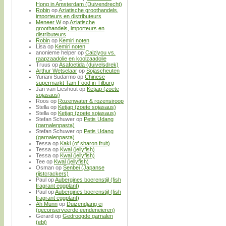
Hong in Amsterdam (Duivendrecht)
Robin
op
Aziatische groothandels,
importeurs en distributeurs
Meneer W
op
Aziatische
groothandels, importeurs en
distributeurs
Robin
op
Kemiri noten
Lisa
op
Kemiri noten
anonieme helper
op
Caiziyou vs.
raapzaadolie en koolzaadolie
Truus
op
Asafoetida (duivelsdrek)
Arthur Wetselaar
op
Sojascheuten
Yuriani Sudarmo
op
Chinese
supermarkt Tam Food in Tilburg
Jan van Lieshout
op
Ketjap (zoete
sojasaus)
Roos
op
Rozenwater & rozensiroop
Stella
op
Ketjap (zoete sojasaus)
Stella
op
Ketjap (zoete sojasaus)
Stefan Schuwer
op
Petis Udang
(garnalenpasta)
Stefan Schuwer
op
Petis Udang
(garnalenpasta)
Tessa
op
Kaki (of sharon fruit)
Tessa
op
Kwal (jellyfish)
Tessa
op
Kwal (jellyfish)
Tee
op
Kwal (jellyfish)
Osman
op
Senbei (Japanse
rijstcrackers)
Paul
op
Aubergines boerenstijl (fish
fragrant eggplant)
Paul
op
Aubergines boerenstijl (fish
fragrant eggplant)
Ah Munn
op
Duizendjarig ei
(geconserveerde eendeneieren)
Gerard
op
Gedroogde garnalen
(ebi)