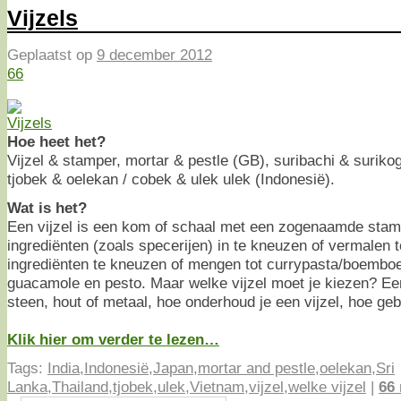
Vijzels
Geplaatst op
9 december 2012
66
Hoe heet het?
Vijzel & stamper, mortar & pestle (GB), suribachi & surikog
tjobek & oelekan / cobek & ulek ulek (Indonesië).
Wat is het?
Een vijzel is een kom of schaal met een zogenaamde sta
ingrediënten (zoals specerijen) in te kneuzen of vermalen 
ingrediënten te kneuzen of mengen tot currypasta/boemboe
guacamole en pesto. Maar welke vijzel moet je kiezen? Een
steen, hout of metaal, hoe onderhoud je een vijzel, hoe gebr
Klik hier om verder te lezen…
Tags:
India
,
Indonesië
,
Japan
,
mortar and pestle
,
oelekan
,
Sri
Lanka
,
Thailand
,
tjobek
,
ulek
,
Vietnam
,
vijzel
,
welke vijzel
|
66