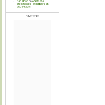
Nga Dang
op
Aziatische
groothandels, importeurs en
distributeurs
- Advertentie -