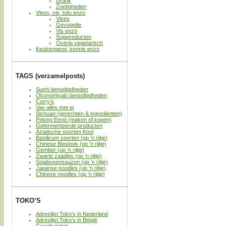
Drank
Zoetigheden
Vlees, vis, tofu enzo
Vlees
Gevogelte
Vis enzo
Sojaproducten
Overig vegetarisch
Keukengerei, kennis enzo
TAGS (verzamelposts)
Sushi benodigdheden
Okonomiyaki benodigdheden
Curry’s
Van alles met ei
Sichuan (gerechten & ingredienten)
Peking Eend (maken of kopen)
Gefermenteerde producten
Aziatische soorten Kool
Basilicum soorten (op ’n rijtje)
Chinese Bieslook (op ’n rijtje)
Gember (op ’n rijtje)
Zwarte zaadjes (op ’n rijtje)
Sojabonensauzen (op ’n rijtje)
Japanse noodles (op ’n rijtje)
Chinese noodles (op ’n rijtje)
TOKO’S
Adreslijst Toko’s in Nederland
Adreslijst Toko’s in België