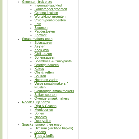
Groenten, fruit enzo
Ingemaakt/pickled
Blad/stengel groenten
Groene kruiden
Wortel/knol groenten
Vrucht/peul groenten
Fruit
Bloemen
Paddestoelen
Zeewier
Smaakmakers enzo
Sojasauzen
Azijnen
Kook wijn
Chilisauzen
Bonensauzen
Boemboes & Currypasta
Overige sauzen
Kokos
Olie & vetten
Bouillon
Noten en zaden
Verse smaakmakers /
kruiden
Gedroogde smaakmakers
Suiker soorten
Overige smaakmakers
Noodles, rijst enzo
Rijst & Granen
Meelsoorten
Bonen
Noodles
Deegvellen
Snacks, snoep, thee enzo
Dimsum (-achtige hapjes)
Snacks
Thee & koffie