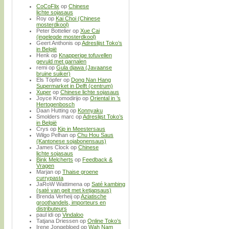
CoCoFlix
op
Chinese
lichte sojasaus
Roy
op
Kai Choi (Chinese
mosterdkool)
Peter Bottelier
op
Xue Cai
(ingelegde mosterdkool)
Geert Anthonis
op
Adreslijst Toko’s
in België
Henk
op
Knapperige tofuvellen
gevuld met garnalen
remi
op
Gula djawa (Javaanse
bruine suiker)
Els Töpfer
op
Dong Nan Hang
Supermarket in Delft (centrum)
Xuper
op
Chinese lichte sojasaus
Joyce Kromodirijo
op
Oriental in ’s
Hertogenbosch
Daan Hutting
op
Konnyaku
Smolders marc
op
Adreslijst Toko’s
in België
Crys
op
Kip in Meestersaus
Wilgo Pelhan
op
Chu Hou Saus
(Kantonese sojabonensaus)
James Clock
op
Chinese
lichte sojasaus
Bink Melcherts
op
Feedback &
Vragen
Marjan
op
Thaise groene
currypasta
JaRoW Wattimena
op
Saté kambing
(saté van geit met ketjapsaus)
Brenda Verheij
op
Aziatische
groothandels, importeurs en
distributeurs
paul idi
op
Vindaloo
Tatjana Driessen
op
Online Toko’s
Irene Jongebloed
op
Wah Nam