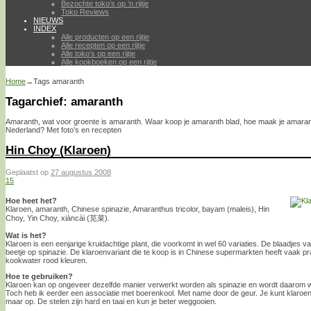
Bezochte toko’s op ’n rijtje
Toko Reviews
NIEUWS
INDEX
Alle producten op een rijtje
Alle recepten op een rijtje
Alle toko’s op een rijtje
Alle kookboeken op een rijtje
Home
→Tags
amaranth
Tagarchief:
amaranth
Amaranth, wat voor groente is amaranth. Waar koop je amaranth blad, hoe maak je amaran
Nederland? Met foto’s en recepten
Hin Choy (Klaroen)
Geplaatst op
27 augustus 2008
15
Hoe heet het?
Klaroen, amaranth, Chinese spinazie, Amaranthus tricolor, bayam (maleis), Hin
Choy, Yin Choy, xiàncài (苋菜).
Wat is het?
Klaroen is een eenjarige kruidachtige plant, die voorkomt in wel 60 variaties. De blaadjes var
beetje op spinazie. De klaroenvariant die te koop is in Chinese supermarkten heeft vaak p
kookwater rood kleuren.
Hoe te gebruiken?
Klaroen kan op ongeveer dezelfde manier verwerkt worden als spinazie en wordt daarom 
Toch heb ik eerder een associatie met boerenkool. Met name door de geur. Je kunt klaro
maar op. De stelen zijn hard en taai en kun je beter weggooien.