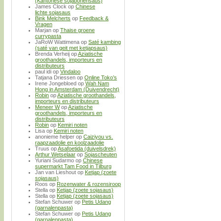
(Kantonese sojabonensaus)
James Clock
op
Chinese
lichte sojasaus
Bink Melcherts
op
Feedback &
Vragen
Marjan
op
Thaise groene
currypasta
JaRoW Wattimena
op
Saté kambing
(saté van geit met ketjapsaus)
Brenda Verheij
op
Aziatische
groothandels, importeurs en
distributeurs
paul idi
op
Vindaloo
Tatjana Driessen
op
Online Toko’s
Irene Jongebloed
op
Wah Nam
Hong in Amsterdam (Duivendrecht)
Robin
op
Aziatische groothandels,
importeurs en distributeurs
Meneer W
op
Aziatische
groothandels, importeurs en
distributeurs
Robin
op
Kemiri noten
Lisa
op
Kemiri noten
anonieme helper
op
Caiziyou vs.
raapzaadolie en koolzaadolie
Truus
op
Asafoetida (duivelsdrek)
Arthur Wetselaar
op
Sojascheuten
Yuriani Sudarmo
op
Chinese
supermarkt Tam Food in Tilburg
Jan van Lieshout
op
Ketjap (zoete
sojasaus)
Roos
op
Rozenwater & rozensiroop
Stella
op
Ketjap (zoete sojasaus)
Stella
op
Ketjap (zoete sojasaus)
Stefan Schuwer
op
Petis Udang
(garnalenpasta)
Stefan Schuwer
op
Petis Udang
(garnalenpasta)