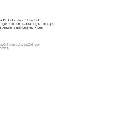
ai) De laatste keer dat ik het
 afgespoeld en daarna nog 5 minuutjes
pinazie is makkelijker. Ik ben
en
,
Chinese spinach
,
Chinese
acties