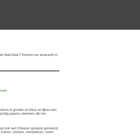
th blad klaar? Kennen we amaranth in
iëren in grootte en kleur en lijken een
rachtig paarse vlammen die het
wel ook wel Chinese spinazie genoemd.
en koken, stomen, roerbakken, noem