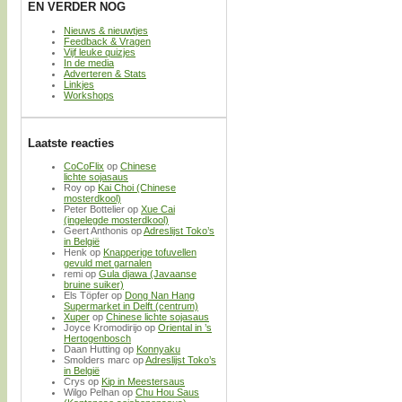
EN VERDER NOG
Nieuws & nieuwtjes
Feedback & Vragen
Vijf leuke quizjes
In de media
Adverteren & Stats
Linkjes
Workshops
Laatste reacties
CoCoFlix
op
Chinese
lichte sojasaus
Roy
op
Kai Choi (Chinese
mosterdkool)
Peter Bottelier
op
Xue Cai
(ingelegde mosterdkool)
Geert Anthonis
op
Adreslijst Toko’s
in België
Henk
op
Knapperige tofuvellen
gevuld met garnalen
remi
op
Gula djawa (Javaanse
bruine suiker)
Els Töpfer
op
Dong Nan Hang
Supermarket in Delft (centrum)
Xuper
op
Chinese lichte sojasaus
Joyce Kromodirijo
op
Oriental in ’s
Hertogenbosch
Daan Hutting
op
Konnyaku
Smolders marc
op
Adreslijst Toko’s
in België
Crys
op
Kip in Meestersaus
Wilgo Pelhan
op
Chu Hou Saus