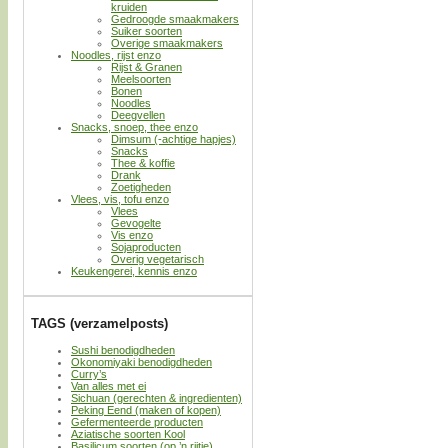
kruiden
Gedroogde smaakmakers
Suiker soorten
Overige smaakmakers
Noodles, rijst enzo
Rijst & Granen
Meelsoorten
Bonen
Noodles
Deegvellen
Snacks, snoep, thee enzo
Dimsum (-achtige hapjes)
Snacks
Thee & koffie
Drank
Zoetigheden
Vlees, vis, tofu enzo
Vlees
Gevogelte
Vis enzo
Sojaproducten
Overig vegetarisch
Keukengerei, kennis enzo
TAGS (verzamelposts)
Sushi benodigdheden
Okonomiyaki benodigdheden
Curry’s
Van alles met ei
Sichuan (gerechten & ingredienten)
Peking Eend (maken of kopen)
Gefermenteerde producten
Aziatische soorten Kool
Basilicum soorten (op ’n rijtje)