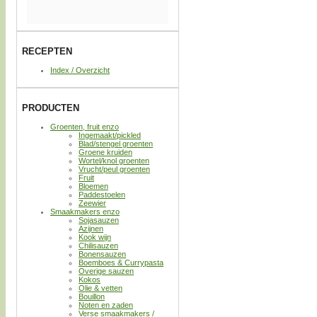
RECEPTEN
Index / Overzicht
PRODUCTEN
Groenten, fruit enzo
Ingemaakt/pickled
Blad/stengel groenten
Groene kruiden
Wortel/knol groenten
Vrucht/peul groenten
Fruit
Bloemen
Paddestoelen
Zeewier
Smaakmakers enzo
Sojasauzen
Azijnen
Kook wijn
Chilisauzen
Bonensauzen
Boemboes & Currypasta
Overige sauzen
Kokos
Olie & vetten
Bouillon
Noten en zaden
Verse smaakmakers /