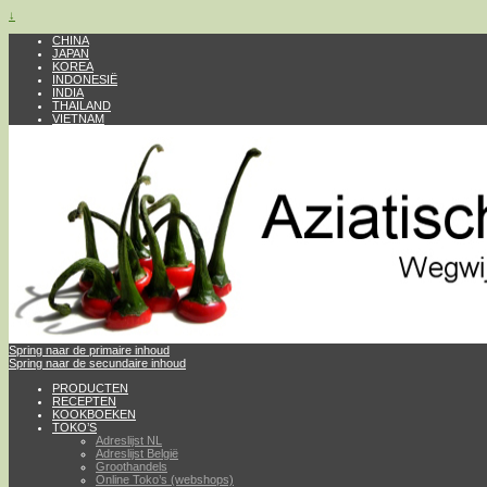
↓
CHINA
JAPAN
KOREA
INDONESIË
INDIA
THAILAND
VIETNAM
Spring naar de primaire inhoud
Spring naar de secundaire inhoud
PRODUCTEN
RECEPTEN
KOOKBOEKEN
TOKO’S
Adreslijst NL
Adreslijst België
Groothandels
Online Toko’s (webshops)