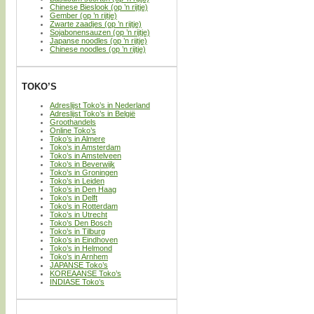
Chinese Bieslook (op ’n rijtje)
Gember (op ’n rijtje)
Zwarte zaadjes (op ’n rijtje)
Sojabonensauzen (op ’n rijtje)
Japanse noodles (op ’n rijtje)
Chinese noodles (op ’n rijtje)
TOKO’S
Adreslijst Toko’s in Nederland
Adreslijst Toko’s in België
Groothandels
Online Toko’s
Toko’s in Almere
Toko’s in Amsterdam
Toko’s in Amstelveen
Toko’s in Beverwijk
Toko’s in Groningen
Toko’s in Leiden
Toko’s in Den Haag
Toko’s in Delft
Toko’s in Rotterdam
Toko’s in Utrecht
Toko’s Den Bosch
Toko’s in Tilburg
Toko’s in Eindhoven
Toko’s in Helmond
Toko’s in Arnhem
JAPANSE Toko’s
KOREAANSE Toko’s
INDIASE Toko’s