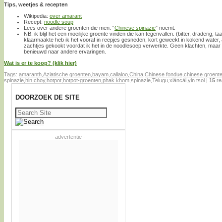
Tips, weetjes & recepten
Wikipedia:
over amarant
Recept:
noodle soup
Lees over andere groenten die men: “
Chinese spinazie
” noemt.
NB: ik blijf het een moeilijke groente vinden die kan tegenvallen. (bitter, draderig, ta
klaarmaakte heb ik het vooraf in reepjes gesneden, kort geweekt in kokend water,
zachtjes gekookt voordat ik het in de noodlesoep verwerkte. Geen klachten, maar s
benieuwd naar andere ervaringen.
Wat is er te koop? (klik hier)
Tags:
amaranth
,
Aziatische groenten
,
bayam
,
callaloo
,
China
,
Chinese fondue
,
chinese groent
spinazie
,
hin choy
,
hotpot
,
hotpot-groenten
,
phak khom
,
spinazie
,
Telugu
,
xiàncài
,
yin tsoi
|
15
re
DOORZOEK DE SITE
Zoeken
naar:
- advertentie -