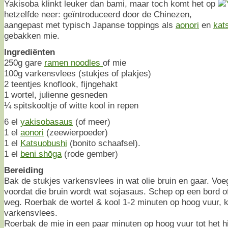
Yakisoba klinkt leuker dan bami, maar toch komt het op
hetzelfde neer: geïntroduceerd door de Chinezen,
aangepast met typisch Japanse toppings als
aonori
en
kat
gebakken mie.
Ingrediënten
250g gare
ramen noodles
of mie
100g varkensvlees (stukjes of plakjes)
2 teentjes knoflook, fijngehakt
1 wortel, julienne gesneden
¼ spitskooltje of witte kool in repen
6 el
yakisobasaus
(of meer)
1 el
aonori
(zeewierpoeder)
1 el
Katsuobushi
(bonito schaafsel).
1 el
beni shōga
(rode gember)
Bereiding
Bak de stukjes varkensvlees in wat olie bruin en gaar. Voe
voordat die bruin wordt wat sojasaus. Schep op een bord o
weg. Roerbak de wortel & kool 1-2 minuten op hoog vuur, ki
varkensvlees.
Roerbak de mie in een paar minuten op hoog vuur tot het hi