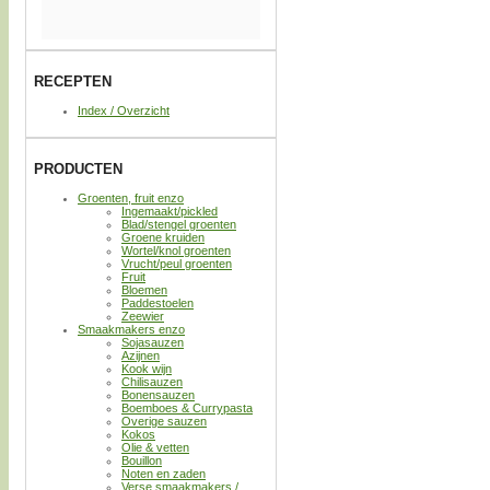
RECEPTEN
Index / Overzicht
PRODUCTEN
Groenten, fruit enzo
Ingemaakt/pickled
Blad/stengel groenten
Groene kruiden
Wortel/knol groenten
Vrucht/peul groenten
Fruit
Bloemen
Paddestoelen
Zeewier
Smaakmakers enzo
Sojasauzen
Azijnen
Kook wijn
Chilisauzen
Bonensauzen
Boemboes & Currypasta
Overige sauzen
Kokos
Olie & vetten
Bouillon
Noten en zaden
Verse smaakmakers /