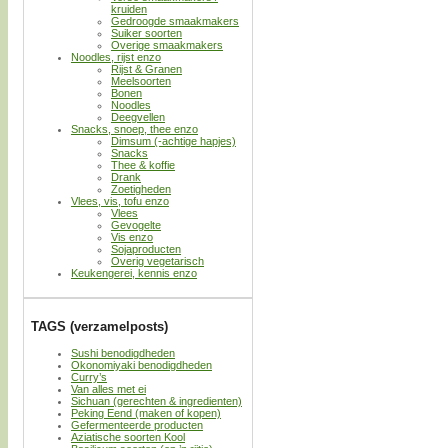
kruiden
Gedroogde smaakmakers
Suiker soorten
Overige smaakmakers
Noodles, rijst enzo
Rijst & Granen
Meelsoorten
Bonen
Noodles
Deegvellen
Snacks, snoep, thee enzo
Dimsum (-achtige hapjes)
Snacks
Thee & koffie
Drank
Zoetigheden
Vlees, vis, tofu enzo
Vlees
Gevogelte
Vis enzo
Sojaproducten
Overig vegetarisch
Keukengerei, kennis enzo
TAGS (verzamelposts)
Sushi benodigdheden
Okonomiyaki benodigdheden
Curry’s
Van alles met ei
Sichuan (gerechten & ingredienten)
Peking Eend (maken of kopen)
Gefermenteerde producten
Aziatische soorten Kool