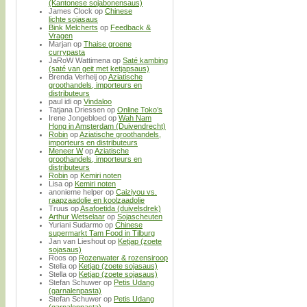
(Kantonese sojabonensaus)
James Clock
op
Chinese
lichte sojasaus
Bink Melcherts
op
Feedback &
Vragen
Marjan
op
Thaise groene
currypasta
JaRoW Wattimena
op
Saté kambing
(saté van geit met ketjapsaus)
Brenda Verheij
op
Aziatische
groothandels, importeurs en
distributeurs
paul idi
op
Vindaloo
Tatjana Driessen
op
Online Toko’s
Irene Jongebloed
op
Wah Nam
Hong in Amsterdam (Duivendrecht)
Robin
op
Aziatische groothandels,
importeurs en distributeurs
Meneer W
op
Aziatische
groothandels, importeurs en
distributeurs
Robin
op
Kemiri noten
Lisa
op
Kemiri noten
anonieme helper
op
Caiziyou vs.
raapzaadolie en koolzaadolie
Truus
op
Asafoetida (duivelsdrek)
Arthur Wetselaar
op
Sojascheuten
Yuriani Sudarmo
op
Chinese
supermarkt Tam Food in Tilburg
Jan van Lieshout
op
Ketjap (zoete
sojasaus)
Roos
op
Rozenwater & rozensiroop
Stella
op
Ketjap (zoete sojasaus)
Stella
op
Ketjap (zoete sojasaus)
Stefan Schuwer
op
Petis Udang
(garnalenpasta)
Stefan Schuwer
op
Petis Udang
(garnalenpasta)