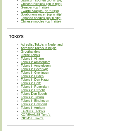
Basilicum soorten (op ’n rijtje)
Chinese Bieslook (op ’n rijtje)
Gember (op ’n rijtje)
Zwarte zaadjes (op ’n rijtje)
Sojabonensauzen (op ’n rijtje)
Japanse noodles (op ’n rijtje)
Chinese noodles (op ’n rijtje)
TOKO’S
Adreslijst Toko’s in Nederland
Adreslijst Toko’s in België
Groothandels
Online Toko’s
Toko’s in Almere
Toko’s in Amsterdam
Toko’s in Amstelveen
Toko’s in Beverwijk
Toko’s in Groningen
Toko’s in Leiden
Toko’s in Den Haag
Toko’s in Delft
Toko’s in Rotterdam
Toko’s in Utrecht
Toko’s Den Bosch
Toko’s in Tilburg
Toko’s in Eindhoven
Toko’s in Helmond
Toko’s in Arnhem
JAPANSE Toko’s
KOREAANSE Toko’s
INDIASE Toko’s