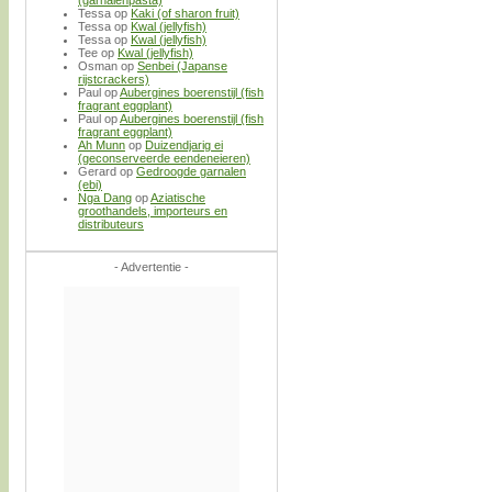
Tessa
op
Kaki (of sharon fruit)
Tessa
op
Kwal (jellyfish)
Tessa
op
Kwal (jellyfish)
Tee
op
Kwal (jellyfish)
Osman
op
Senbei (Japanse
rijstcrackers)
Paul
op
Aubergines boerenstijl (fish
fragrant eggplant)
Paul
op
Aubergines boerenstijl (fish
fragrant eggplant)
Ah Munn
op
Duizendjarig ei
(geconserveerde eendeneieren)
Gerard
op
Gedroogde garnalen
(ebi)
Nga Dang
op
Aziatische
groothandels, importeurs en
distributeurs
- Advertentie -