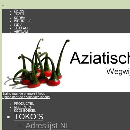
↓
CHINA
JAPAN
KOREA
INDONESIË
INDIA
THAILAND
VIETNAM
Spring naar de primaire inhoud
Spring naar de secundaire inhoud
PRODUCTEN
RECEPTEN
KOOKBOEKEN
TOKO’S
Adreslijst NL