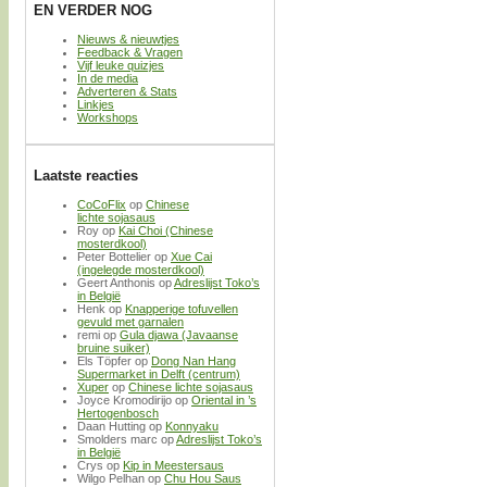
EN VERDER NOG
Nieuws & nieuwtjes
Feedback & Vragen
Vijf leuke quizjes
In de media
Adverteren & Stats
Linkjes
Workshops
Laatste reacties
CoCoFlix
op
Chinese
lichte sojasaus
Roy
op
Kai Choi (Chinese
mosterdkool)
Peter Bottelier
op
Xue Cai
(ingelegde mosterdkool)
Geert Anthonis
op
Adreslijst Toko’s
in België
Henk
op
Knapperige tofuvellen
gevuld met garnalen
remi
op
Gula djawa (Javaanse
bruine suiker)
Els Töpfer
op
Dong Nan Hang
Supermarket in Delft (centrum)
Xuper
op
Chinese lichte sojasaus
Joyce Kromodirijo
op
Oriental in ’s
Hertogenbosch
Daan Hutting
op
Konnyaku
Smolders marc
op
Adreslijst Toko’s
in België
Crys
op
Kip in Meestersaus
Wilgo Pelhan
op
Chu Hou Saus