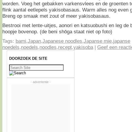
worden. Voeg het gebakken varkensvlees en de groenten 
flink aantal eetlepels yakisobasaus. Warm alles nog even 
Breng op smaak met zout of meer yakisobasaus.
Bestrooi met lente-uitjes, aonori en katsuobushi en leg de 
hoopje bovenop. (de beni shōga staat niet op foto)
Tags:
bami
,
Japan
,
Japanese noodles
,
Japanse mie
,
japanse
noedels
,
noedels
,
noodles
,
recept
,
yakisoba
|
Geef een reacti
DOORZOEK DE SITE
Zoeken
naar:
- advertentie -