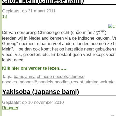
Chow Mein (Chinese bami)
Geplaatst op
31 maart 2011
13
Dit van oorsprong Chinese gerecht (chǎo miàn / 炒面)
leerden wij in Nederland kennen via de Indische keuken. V
Goreng” noemen, maar in veel andere landen noemen ze h
Mein”. Hoe dan ook komt het op hetzelfde neer: gebakken 
vlees, vis, groenten, etc. Er bestaat geen vast recept voor
laatst deed:
Klik hier om verder te lezen……
Tags:
bami
,
China
,
chinese noedels
,
chinese
noodles
,
Indonesië
,
noedels
,
noodles
,
recept
,
taiming
,
wokmie
Yakisoba (Japanse bami)
Geplaatst op
16 november 2010
Reageer