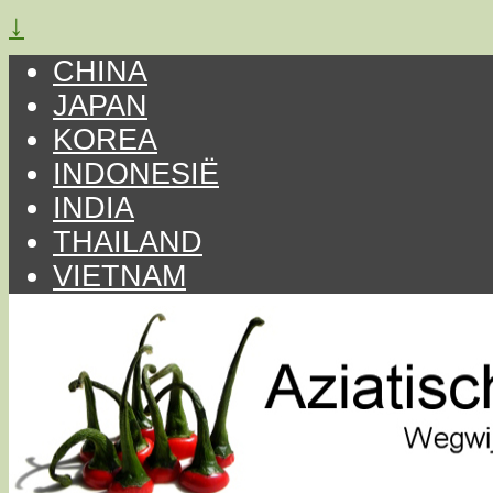
↓
CHINA
JAPAN
KOREA
INDONESIË
INDIA
THAILAND
VIETNAM