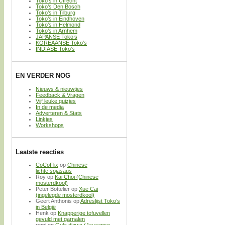
Toko’s in Utrecht
Toko’s Den Bosch
Toko’s in Tilburg
Toko’s in Eindhoven
Toko’s in Helmond
Toko’s in Arnhem
JAPANSE Toko’s
KOREAANSE Toko’s
INDIASE Toko’s
EN VERDER NOG
Nieuws & nieuwtjes
Feedback & Vragen
Vijf leuke quizjes
In de media
Adverteren & Stats
Linkjes
Workshops
Laatste reacties
CoCoFlix
op
Chinese
lichte sojasaus
Roy
op
Kai Choi (Chinese
mosterdkool)
Peter Bottelier
op
Xue Cai
(ingelegde mosterdkool)
Geert Anthonis
op
Adreslijst Toko’s
in België
Henk
op
Knapperige tofuvellen
gevuld met garnalen