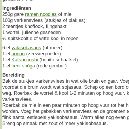
Ingrediënten
250g gare
ramen noodles
of mie
100g varkensvlees (stukjes of plakjes)
2 teentjes knoflook, fijngehakt
1 wortel, julienne gesneden
¼ spitskooltje of witte kool in repen
6 el
yakisobasaus
(of meer)
1 el
aonori
(zeewierpoeder)
1 el
Katsuobushi
(bonito schaafsel).
1 el
beni shōga
(rode gember)
Bereiding
Bak de stukjes varkensvlees in wat olie bruin en gaar. Voe
voordat die bruin wordt wat sojasaus. Schep op een bord o
weg. Roerbak de wortel & kool 1-2 minuten op hoog vuur, ki
varkensvlees.
Roerbak de mie in een paar minuten op hoog vuur tot het hi
worden. Voeg het gebakken varkensvlees en de groenten 
flink aantal eetlepels yakisobasaus. Warm alles nog even 
Breng op smaak met zout of meer yakisobasaus.