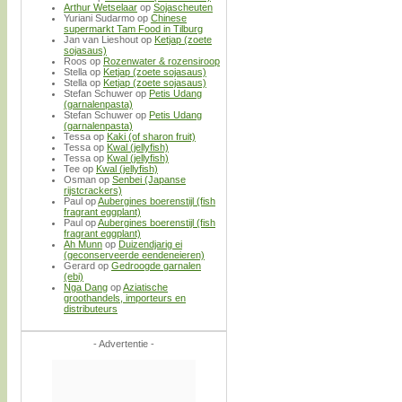
Arthur Wetselaar
op
Sojascheuten
Yuriani Sudarmo
op
Chinese
supermarkt Tam Food in Tilburg
Jan van Lieshout
op
Ketjap (zoete
sojasaus)
Roos
op
Rozenwater & rozensiroop
Stella
op
Ketjap (zoete sojasaus)
Stella
op
Ketjap (zoete sojasaus)
Stefan Schuwer
op
Petis Udang
(garnalenpasta)
Stefan Schuwer
op
Petis Udang
(garnalenpasta)
Tessa
op
Kaki (of sharon fruit)
Tessa
op
Kwal (jellyfish)
Tessa
op
Kwal (jellyfish)
Tee
op
Kwal (jellyfish)
Osman
op
Senbei (Japanse
rijstcrackers)
Paul
op
Aubergines boerenstijl (fish
fragrant eggplant)
Paul
op
Aubergines boerenstijl (fish
fragrant eggplant)
Ah Munn
op
Duizendjarig ei
(geconserveerde eendeneieren)
Gerard
op
Gedroogde garnalen
(ebi)
Nga Dang
op
Aziatische
groothandels, importeurs en
distributeurs
- Advertentie -