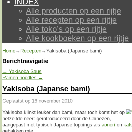
INDEX
Alle producten op een rijtje
Alle recepten op een rijtje
Alle toko’s op een rijtje
Alle kookboeken op een rijtje
Home
→
Recepten
→
Yakisoba (Japanse bami)
Berichtnavigatie
←
Yakisoba Saus
Ramen noodles
→
Yakisoba (Japanse bami)
Geplaatst op
16 november 2010
Yakisoba klinkt leuker dan bami, maar toch komt het op
hetzelfde neer: geïntroduceerd door de Chinezen,
aangepast met typisch Japanse toppings als
aonori
en
kat
gebakken mie.