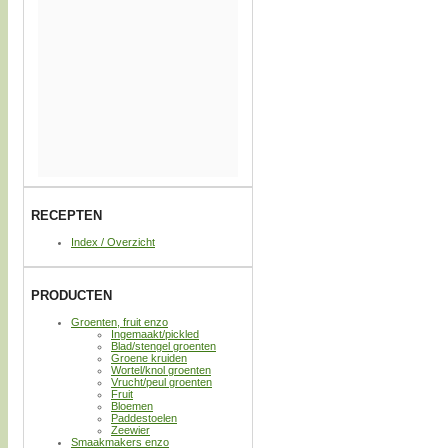
RECEPTEN
Index / Overzicht
PRODUCTEN
Groenten, fruit enzo
Ingemaakt/pickled
Blad/stengel groenten
Groene kruiden
Wortel/knol groenten
Vrucht/peul groenten
Fruit
Bloemen
Paddestoelen
Zeewier
Smaakmakers enzo