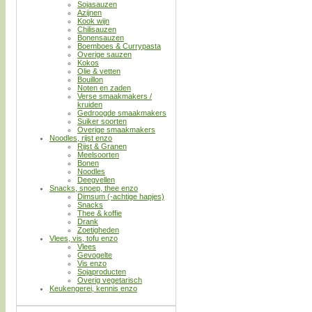
Sojasauzen
Azijnen
Kook wijn
Chilisauzen
Bonensauzen
Boemboes & Currypasta
Overige sauzen
Kokos
Olie & vetten
Bouillon
Noten en zaden
Verse smaakmakers /
kruiden
Gedroogde smaakmakers
Suiker soorten
Overige smaakmakers
Noodles, rijst enzo
Rijst & Granen
Meelsoorten
Bonen
Noodles
Deegvellen
Snacks, snoep, thee enzo
Dimsum (-achtige hapjes)
Snacks
Thee & koffie
Drank
Zoetigheden
Vlees, vis, tofu enzo
Vlees
Gevogelte
Vis enzo
Sojaproducten
Overig vegetarisch
Keukengerei, kennis enzo