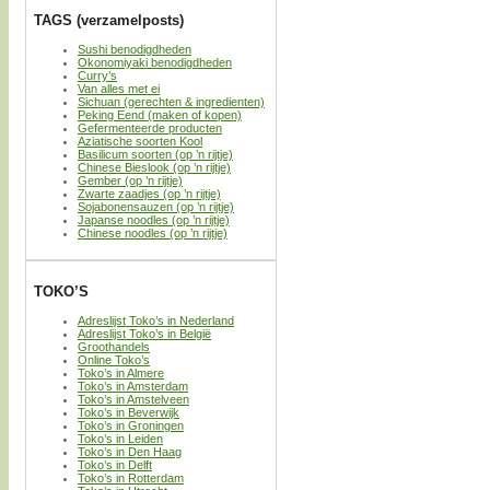
TAGS (verzamelposts)
Sushi benodigdheden
Okonomiyaki benodigdheden
Curry’s
Van alles met ei
Sichuan (gerechten & ingredienten)
Peking Eend (maken of kopen)
Gefermenteerde producten
Aziatische soorten Kool
Basilicum soorten (op ’n rijtje)
Chinese Bieslook (op ’n rijtje)
Gember (op ’n rijtje)
Zwarte zaadjes (op ’n rijtje)
Sojabonensauzen (op ’n rijtje)
Japanse noodles (op ’n rijtje)
Chinese noodles (op ’n rijtje)
TOKO’S
Adreslijst Toko’s in Nederland
Adreslijst Toko’s in België
Groothandels
Online Toko’s
Toko’s in Almere
Toko’s in Amsterdam
Toko’s in Amstelveen
Toko’s in Beverwijk
Toko’s in Groningen
Toko’s in Leiden
Toko’s in Den Haag
Toko’s in Delft
Toko’s in Rotterdam