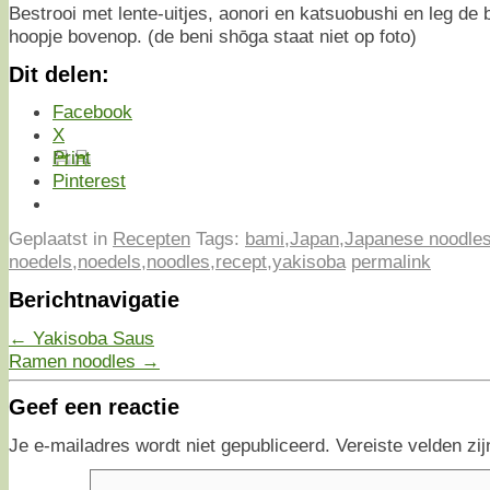
Bestrooi met lente-uitjes, aonori en katsuobushi en leg de 
hoopje bovenop. (de beni shōga staat niet op foto)
Dit delen:
Facebook
X
Print
Pinterest
Geplaatst in
Recepten
Tags:
bami
,
Japan
,
Japanese noodle
noedels
,
noedels
,
noodles
,
recept
,
yakisoba
permalink
Berichtnavigatie
←
Yakisoba Saus
Ramen noodles
→
Geef een reactie
Je e-mailadres wordt niet gepubliceerd.
Vereiste velden z