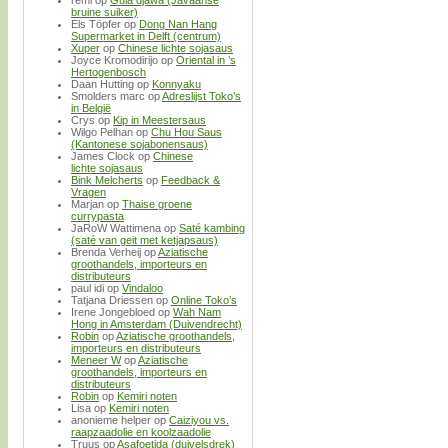
remi
op
Gula djawa (Javaanse
bruine suiker)
Els Töpfer
op
Dong Nan Hang
Supermarket in Delft (centrum)
Xuper
op
Chinese lichte sojasaus
Joyce Kromodirijo
op
Oriental in ’s
Hertogenbosch
Daan Hutting
op
Konnyaku
Smolders marc
op
Adreslijst Toko’s
in België
Crys
op
Kip in Meestersaus
Wilgo Pelhan
op
Chu Hou Saus
(Kantonese sojabonensaus)
James Clock
op
Chinese
lichte sojasaus
Bink Melcherts
op
Feedback &
Vragen
Marjan
op
Thaise groene
currypasta
JaRoW Wattimena
op
Saté kambing
(saté van geit met ketjapsaus)
Brenda Verheij
op
Aziatische
groothandels, importeurs en
distributeurs
paul idi
op
Vindaloo
Tatjana Driessen
op
Online Toko’s
Irene Jongebloed
op
Wah Nam
Hong in Amsterdam (Duivendrecht)
Robin
op
Aziatische groothandels,
importeurs en distributeurs
Meneer W
op
Aziatische
groothandels, importeurs en
distributeurs
Robin
op
Kemiri noten
Lisa
op
Kemiri noten
anonieme helper
op
Caiziyou vs.
raapzaadolie en koolzaadolie
Truus
op
Asafoetida (duivelsdrek)