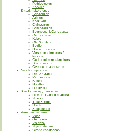
Paddestoelen
Zeewier
Smaakmakers enzo
Sojasauzen
Azijnen
Kook wijn
Chilisauzen
Bonensauzen
Boemboes & Currypasta
Overige sauzen
Kokos
Olie & vetten
Bouillon
Noten en zaden
Verse smaakmakers /
kruiden
Gedroogde smaakmakers
Suiker soorten
Overige smaakmakers
Noodles, rijst enzo
Rijst & Granen
Meelsoorten
Bonen
Noodles
Deegvellen
Snacks, snoep, thee enzo
Dimsum (-achtige hapjes)
Snacks
Thee & koffie
Drank
Zoetigheden
Vlees, vis, tofu enzo
Vlees
Gevogelte
Vis enzo
Sojaproducten
Overig vegetarisch