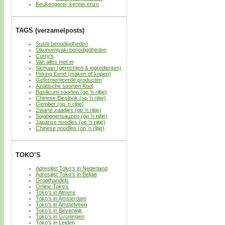
Keukengerei, kennis enzo
TAGS (verzamelposts)
Sushi benodigdheden
Okonomiyaki benodigdheden
Curry’s
Van alles met ei
Sichuan (gerechten & ingredienten)
Peking Eend (maken of kopen)
Gefermenteerde producten
Aziatische soorten Kool
Basilicum soorten (op ’n rijtje)
Chinese Bieslook (op ’n rijtje)
Gember (op ’n rijtje)
Zwarte zaadjes (op ’n rijtje)
Sojabonensauzen (op ’n rijtje)
Japanse noodles (op ’n rijtje)
Chinese noodles (op ’n rijtje)
TOKO’S
Adreslijst Toko’s in Nederland
Adreslijst Toko’s in België
Groothandels
Online Toko’s
Toko’s in Almere
Toko’s in Amsterdam
Toko’s in Amstelveen
Toko’s in Beverwijk
Toko’s in Groningen
Toko’s in Leiden