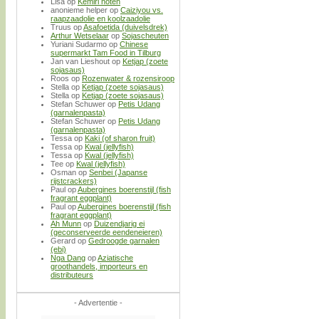
Lisa
op
Kemiri noten
anonieme helper
op
Caiziyou vs.
raapzaadolie en koolzaadolie
Truus
op
Asafoetida (duivelsdrek)
Arthur Wetselaar
op
Sojascheuten
Yuriani Sudarmo
op
Chinese
supermarkt Tam Food in Tilburg
Jan van Lieshout
op
Ketjap (zoete
sojasaus)
Roos
op
Rozenwater & rozensiroop
Stella
op
Ketjap (zoete sojasaus)
Stella
op
Ketjap (zoete sojasaus)
Stefan Schuwer
op
Petis Udang
(garnalenpasta)
Stefan Schuwer
op
Petis Udang
(garnalenpasta)
Tessa
op
Kaki (of sharon fruit)
Tessa
op
Kwal (jellyfish)
Tessa
op
Kwal (jellyfish)
Tee
op
Kwal (jellyfish)
Osman
op
Senbei (Japanse
rijstcrackers)
Paul
op
Aubergines boerenstijl (fish
fragrant eggplant)
Paul
op
Aubergines boerenstijl (fish
fragrant eggplant)
Ah Munn
op
Duizendjarig ei
(geconserveerde eendeneieren)
Gerard
op
Gedroogde garnalen
(ebi)
Nga Dang
op
Aziatische
groothandels, importeurs en
distributeurs
- Advertentie -