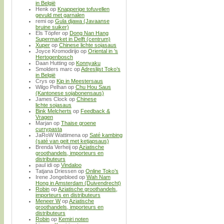
in België
Henk
op
Knapperige tofuvellen
gevuld met garnalen
remi
op
Gula djawa (Javaanse
bruine suiker)
Els Töpfer
op
Dong Nan Hang
Supermarket in Delft (centrum)
Xuper
op
Chinese lichte sojasaus
Joyce Kromodirijo
op
Oriental in ’s
Hertogenbosch
Daan Hutting
op
Konnyaku
Smolders marc
op
Adreslijst Toko’s
in België
Crys
op
Kip in Meestersaus
Wilgo Pelhan
op
Chu Hou Saus
(Kantonese sojabonensaus)
James Clock
op
Chinese
lichte sojasaus
Bink Melcherts
op
Feedback &
Vragen
Marjan
op
Thaise groene
currypasta
JaRoW Wattimena
op
Saté kambing
(saté van geit met ketjapsaus)
Brenda Verheij
op
Aziatische
groothandels, importeurs en
distributeurs
paul idi
op
Vindaloo
Tatjana Driessen
op
Online Toko’s
Irene Jongebloed
op
Wah Nam
Hong in Amsterdam (Duivendrecht)
Robin
op
Aziatische groothandels,
importeurs en distributeurs
Meneer W
op
Aziatische
groothandels, importeurs en
distributeurs
Robin
op
Kemiri noten