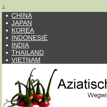
↓
CHINA
JAPAN
KOREA
INDONESIË
INDIA
THAILAND
VIETNAM