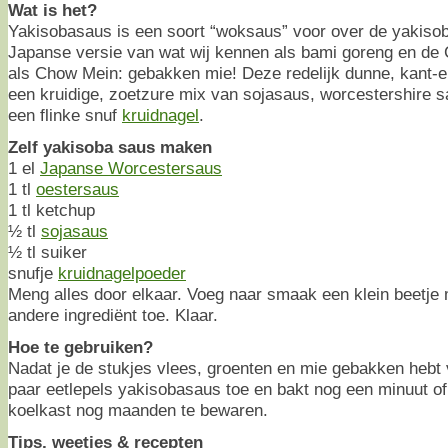
Wat is het?
Yakisobasaus is een soort “woksaus” voor over de yakisob
Japanse versie van wat wij kennen als bami goreng en de
als Chow Mein: gebakken mie! Deze redelijk dunne, kant-e
een kruidige, zoetzure mix van sojasaus, worcestershire 
een flinke snuf
kruidnagel
.
Zelf yakisoba saus maken
1 el
Japanse Worcestersaus
1 tl
oestersaus
1 tl ketchup
½ tl
sojasaus
½ tl suiker
snufje
kruidnagelpoeder
Meng alles door elkaar. Voeg naar smaak een klein beetje 
andere ingrediënt toe. Klaar.
Hoe te gebruiken?
Nadat je de stukjes vlees, groenten en mie gebakken hebt v
paar eetlepels yakisobasaus toe en bakt nog een minuut of
koelkast nog maanden te bewaren.
Tips, weetjes & recepten