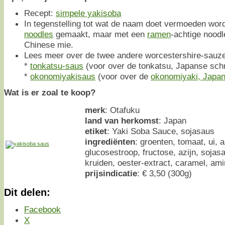
Recept:
simpele yakisoba
In tegenstelling tot wat de naam doet vermoeden wor
noodles
gemaakt, maar met een
ramen
-achtige noodl
Chinese mie.
Lees meer over de twee andere worcestershire-sauze
*
tonkatsu-saus
(voor over de tonkatsu, Japanse schn
*
okonomiyakisaus
(voor over de
okonomiyaki, Japa
Wat is er zoal te koop?
merk
: Otafuku
land van herkomst
: Japan
etiket
: Yaki Soba Sauce, sojasaus
ingrediënten
: groenten, tomaat, ui, a
glucosestroop, fructose, azijn, sojas
kruiden, oester-extract, caramel, am
prijsindicatie
: € 3,50 (300g)
Dit delen:
Facebook
X