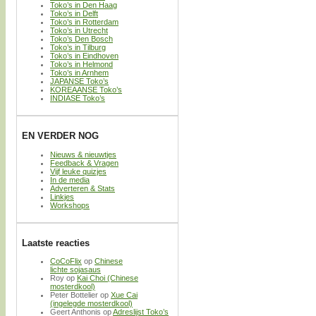
Toko’s in Den Haag
Toko’s in Delft
Toko’s in Rotterdam
Toko’s in Utrecht
Toko’s Den Bosch
Toko’s in Tilburg
Toko’s in Eindhoven
Toko’s in Helmond
Toko’s in Arnhem
JAPANSE Toko’s
KOREAANSE Toko’s
INDIASE Toko’s
EN VERDER NOG
Nieuws & nieuwtjes
Feedback & Vragen
Vijf leuke quizjes
In de media
Adverteren & Stats
Linkjes
Workshops
Laatste reacties
CoCoFlix
op
Chinese
lichte sojasaus
Roy
op
Kai Choi (Chinese
mosterdkool)
Peter Bottelier
op
Xue Cai
(ingelegde mosterdkool)
Geert Anthonis
op
Adreslijst Toko’s