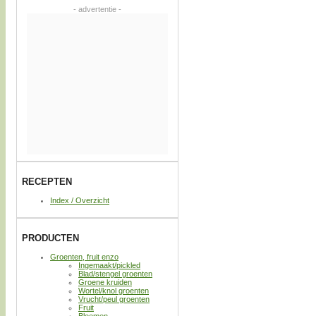
- advertentie -
RECEPTEN
Index / Overzicht
PRODUCTEN
Groenten, fruit enzo
Ingemaakt/pickled
Blad/stengel groenten
Groene kruiden
Wortel/knol groenten
Vrucht/peul groenten
Fruit
Bloemen