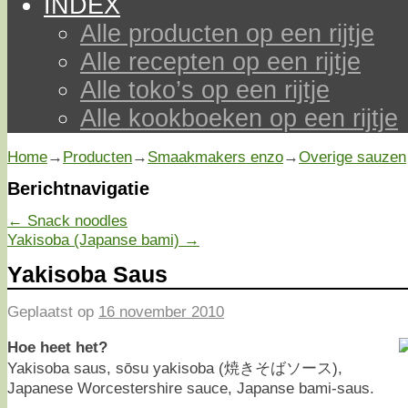
INDEX
Alle producten op een rijtje
Alle recepten op een rijtje
Alle toko’s op een rijtje
Alle kookboeken op een rijtje
Home
→
Producten
→
Smaakmakers enzo
→
Overige sauzen
Berichtnavigatie
←
Snack noodles
Yakisoba (Japanse bami)
→
Yakisoba Saus
Geplaatst op
16 november 2010
Hoe heet het?
Yakisoba saus, sōsu yakisoba (焼きそばソース),
Japanese Worcestershire sauce, Japanse bami-saus.