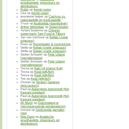
groothandels, importeurs en
distributeurs
Robin
op
Kemiri noten
Lisa
op
Kemiri noten
anonieme helper
op
Caiziyou vs.
raapzaadolie en koolzaadolie
Truus
op
Asafoetida (duivelsdrek)
Arthur Wetselaar
op
Sojascheuten
Yuriani Sudarmo
op
Chinese
supermarkt Tam Food in Tilburg
Jan van Lieshout
op
Ketjap (zoete
sojasaus)
Roos
op
Rozenwater & rozensiroop
Stella
op
Ketjap (zoete sojasaus)
Stella
op
Ketjap (zoete sojasaus)
Stefan Schuwer
op
Petis Udang
(garnalenpasta)
Stefan Schuwer
op
Petis Udang
(garnalenpasta)
Tessa
op
Kaki (of sharon fruit)
Tessa
op
Kwal (jellyfish)
Tessa
op
Kwal (jellyfish)
Tee
op
Kwal (jellyfish)
Osman
op
Senbei (Japanse
rijstcrackers)
Paul
op
Aubergines boerenstijl (fish
fragrant eggplant)
Paul
op
Aubergines boerenstijl (fish
fragrant eggplant)
Ah Munn
op
Duizendjarig ei
(geconserveerde eendeneieren)
Gerard
op
Gedroogde garnalen
(ebi)
Nga Dang
op
Aziatische
groothandels, importeurs en
distributeurs