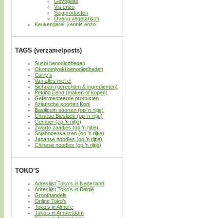
Gevogelte
Vis enzo
Sojaproducten
Overig vegetarisch
Keukengerei, kennis enzo
TAGS (verzamelposts)
Sushi benodigdheden
Okonomiyaki benodigdheden
Curry’s
Van alles met ei
Sichuan (gerechten & ingredienten)
Peking Eend (maken of kopen)
Gefermenteerde producten
Aziatische soorten Kool
Basilicum soorten (op ’n rijtje)
Chinese Bieslook (op ’n rijtje)
Gember (op ’n rijtje)
Zwarte zaadjes (op ’n rijtje)
Sojabonensauzen (op ’n rijtje)
Japanse noodles (op ’n rijtje)
Chinese noodles (op ’n rijtje)
TOKO’S
Adreslijst Toko’s in Nederland
Adreslijst Toko’s in België
Groothandels
Online Toko’s
Toko’s in Almere
Toko’s in Amsterdam