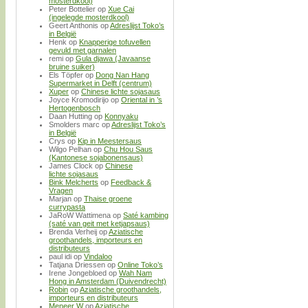
mosterdkool)
Peter Bottelier
op
Xue Cai
(ingelegde mosterdkool)
Geert Anthonis
op
Adreslijst Toko’s
in België
Henk
op
Knapperige tofuvellen
gevuld met garnalen
remi
op
Gula djawa (Javaanse
bruine suiker)
Els Töpfer
op
Dong Nan Hang
Supermarket in Delft (centrum)
Xuper
op
Chinese lichte sojasaus
Joyce Kromodirijo
op
Oriental in ’s
Hertogenbosch
Daan Hutting
op
Konnyaku
Smolders marc
op
Adreslijst Toko’s
in België
Crys
op
Kip in Meestersaus
Wilgo Pelhan
op
Chu Hou Saus
(Kantonese sojabonensaus)
James Clock
op
Chinese
lichte sojasaus
Bink Melcherts
op
Feedback &
Vragen
Marjan
op
Thaise groene
currypasta
JaRoW Wattimena
op
Saté kambing
(saté van geit met ketjapsaus)
Brenda Verheij
op
Aziatische
groothandels, importeurs en
distributeurs
paul idi
op
Vindaloo
Tatjana Driessen
op
Online Toko’s
Irene Jongebloed
op
Wah Nam
Hong in Amsterdam (Duivendrecht)
Robin
op
Aziatische groothandels,
importeurs en distributeurs
Meneer W
op
Aziatische