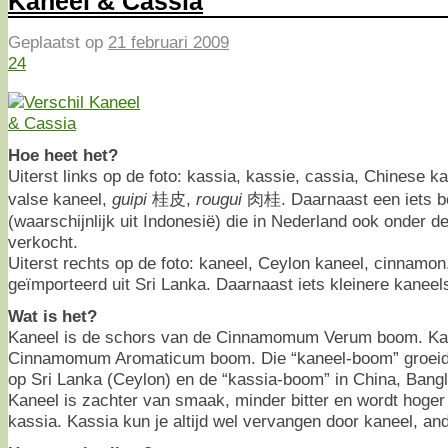
Kaneel & Cassia
Geplaatst op
21 februari 2009
24
Hoe heet het?
Uiterst links op de foto: kassia, kassie, cassia, Chinese k
valse kaneel,
guipi
桂皮,
rougui
肉桂. Daarnaast een iets bet
(waarschijnlijk uit Indonesië) die in Nederland ook onder 
verkocht.
Uiterst rechts op de foto: kaneel, Ceylon kaneel, cinnamon
geïmporteerd uit Sri Lanka. Daarnaast iets kleinere kaneel
Wat is het?
Kaneel is de schors van de Cinnamomum Verum boom. Kas
Cinnamomum Aromaticum boom. Die “kaneel-boom” groeide 
op Sri Lanka (Ceylon) en de “kassia-boom” in China, Bangl
Kaneel is zachter van smaak, minder bitter en wordt hoge
kassia. Kassia kun je altijd wel vervangen door kaneel, and