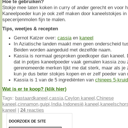
Hoe te gebruiken?
Stokje mee laten koken in curry of ander gerecht en voor h
Kaneelpoeder kun je ook zelf maken door kaneelstokjes in 
specerijenmolen fijn te malen.
Tips, weetjes & recepten
Gernot Katzer over:
cassia
en
kaneel
In Aziatische landen maakt men geen onderscheid tu
Beiden worden aangeduid met dezelfde naam.
Kassia is normaal gesproken goedkoper dan kaneel. 
dat in potjes kaneelpoeder vaak gemalen kassia zou zi
gerenomeerde merken lijkt me dat sterk, maar als je z
kun je dus beter stokjes kopen en er zelf poeder van
Kassia is 1 van de 5 ingrediënten van
chinees 5-krui
Wat is er te koop? (klik hier)
Tags:
bastaardkaneel
,
cassia
,
Ceylon kaneel
,
Chinese
kaneel
,
cinnamon
,
guipi
,
India
,
Indonesië
,
kaneel
,
kaneelschor
kaneel
|
24
reacties
DOORZOEK DE SITE