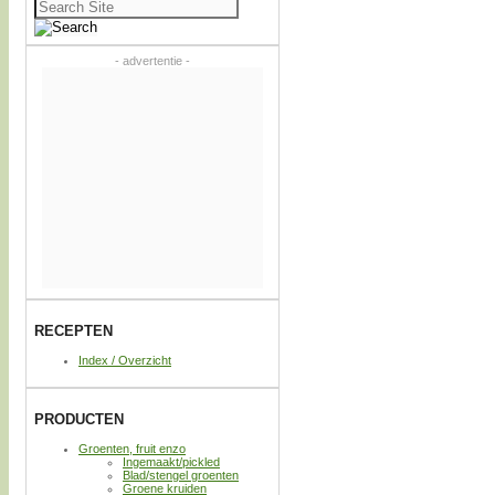
Zoeken
naar:
- advertentie -
RECEPTEN
Index / Overzicht
PRODUCTEN
Groenten, fruit enzo
Ingemaakt/pickled
Blad/stengel groenten
Groene kruiden