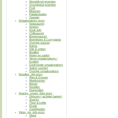
Wortel/knol groenten
Vrucht/peul groenten
Fruit
Bloemen
Paddestoelen
Zeewier
Smaakmakers enzo
Sojasauzen
Azijnen
Kook wijn
Chilisauzen
Bonensauzen
Boemboes & Currypasta
Overige sauzen
Kokos
Olie & vetten
Bouillon
Noten en zaden
Verse smaakmakers /
kruiden
Gedroogde smaakmakers
Suiker soorten
Overige smaakmakers
Noodles, rijst enzo
Rijst & Granen
Meelsoorten
Bonen
Noodles
Deegvellen
Snacks, snoep, thee enzo
Dimsum (-achtige hapjes)
Snacks
Thee & koffie
Drank
Zoetigheden
Vlees, vis, tofu enzo
Vlees