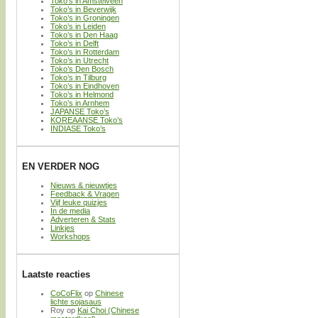
Toko’s in Amstelveen
Toko’s in Beverwijk
Toko’s in Groningen
Toko’s in Leiden
Toko’s in Den Haag
Toko’s in Delft
Toko’s in Rotterdam
Toko’s in Utrecht
Toko’s Den Bosch
Toko’s in Tilburg
Toko’s in Eindhoven
Toko’s in Helmond
Toko’s in Arnhem
JAPANSE Toko’s
KOREAANSE Toko’s
INDIASE Toko’s
EN VERDER NOG
Nieuws & nieuwtjes
Feedback & Vragen
Vijf leuke quizjes
In de media
Adverteren & Stats
Linkjes
Workshops
Laatste reacties
CoCoFlix
op
Chinese
lichte sojasaus
Roy
op
Kai Choi (Chinese