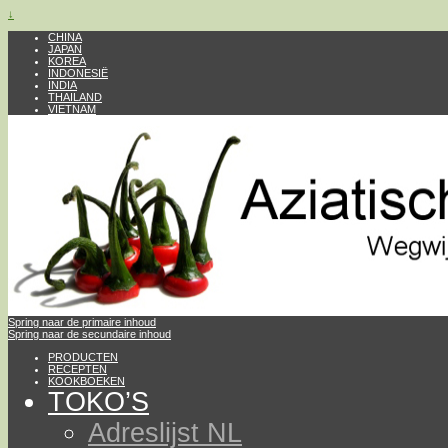
↓
CHINA
JAPAN
KOREA
INDONESIË
INDIA
THAILAND
VIETNAM
Spring naar de primaire inhoud
Spring naar de secundaire inhoud
PRODUCTEN
RECEPTEN
KOOKBOEKEN
TOKO’S
Adreslijst NL