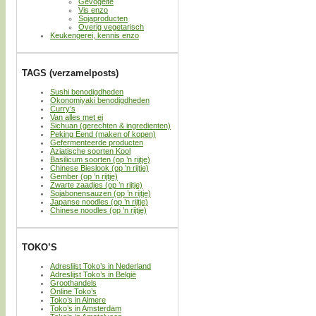
Gevogelte
Vis enzo
Sojaproducten
Overig vegetarisch
Keukengerei, kennis enzo
TAGS (verzamelposts)
Sushi benodigdheden
Okonomiyaki benodigdheden
Curry’s
Van alles met ei
Sichuan (gerechten & ingredienten)
Peking Eend (maken of kopen)
Gefermenteerde producten
Aziatische soorten Kool
Basilicum soorten (op ’n rijtje)
Chinese Bieslook (op ’n rijtje)
Gember (op ’n rijtje)
Zwarte zaadjes (op ’n rijtje)
Sojabonensauzen (op ’n rijtje)
Japanse noodles (op ’n rijtje)
Chinese noodles (op ’n rijtje)
TOKO’S
Adreslijst Toko’s in Nederland
Adreslijst Toko’s in België
Groothandels
Online Toko’s
Toko’s in Almere
Toko’s in Amsterdam