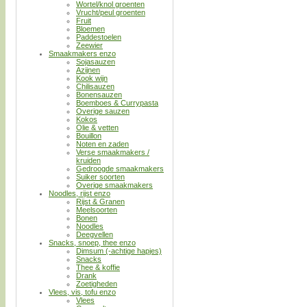
Wortel/knol groenten
Vrucht/peul groenten
Fruit
Bloemen
Paddestoelen
Zeewier
Smaakmakers enzo
Sojasauzen
Azijnen
Kook wijn
Chilisauzen
Bonensauzen
Boemboes & Currypasta
Overige sauzen
Kokos
Olie & vetten
Bouillon
Noten en zaden
Verse smaakmakers /
kruiden
Gedroogde smaakmakers
Suiker soorten
Overige smaakmakers
Noodles, rijst enzo
Rijst & Granen
Meelsoorten
Bonen
Noodles
Deegvellen
Snacks, snoep, thee enzo
Dimsum (-achtige hapjes)
Snacks
Thee & koffie
Drank
Zoetigheden
Vlees, vis, tofu enzo
Vlees