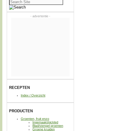
Zoeken
naar:
- advertentie -
RECEPTEN
Index / Overzicht
PRODUCTEN
Groenten, fruit enzo
Ingemaakt/pickled
Blad/stengel groenten
Groene kruiden