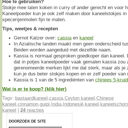
Hoe te gebruiken?
Stokje mee laten koken in curry of ander gerecht en voor h
Kaneelpoeder kun je ook zelf maken door kaneelstokjes in 
specerijenmolen fijn te malen.
Tips, weetjes & recepten
Gernot Katzer over:
cassia
en
kaneel
In Aziatische landen maakt men geen onderscheid tu
Beiden worden aangeduid met dezelfde naam.
Kassia is normaal gesproken goedkoper dan kaneel. 
dat in potjes kaneelpoeder vaak gemalen kassia zou zi
gerenomeerde merken lijkt me dat sterk, maar als je z
kun je dus beter stokjes kopen en er zelf poeder van
Kassia is 1 van de 5 ingrediënten van
chinees 5-krui
Wat is er te koop? (klik hier)
Tags:
bastaardkaneel
,
cassia
,
Ceylon kaneel
,
Chinese
kaneel
,
cinnamon
,
guipi
,
India
,
Indonesië
,
kaneel
,
kaneelschor
kaneel
|
24
reacties
DOORZOEK DE SITE