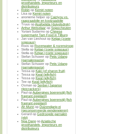
groothandels, importeurs en
distributeurs
Robin
op
Kemiri noten
Lisa
op
Kemiri noten
anonieme helper
op
Caiziyou vs.
raapzaadolie en koolzaadolie
Truus
op
Asafoetida (duivelsdrek)
Arthur Wetselaar
op
Sojascheuten
Yuriani Sudarmo
op
Chinese
supermarkt Tam Food in Tilburg
Jan van Lieshout
op
Ketjap (zoete
sojasaus)
Roos
op
Rozenwater & rozensiroop
Stella
op
Ketjap (zoete sojasaus)
Stella
op
Ketjap (zoete sojasaus)
Stefan Schuwer
op
Petis Udang
(garnalenpasta)
Stefan Schuwer
op
Petis Udang
(garnalenpasta)
Tessa
op
Kaki (of sharon fruit)
Tessa
op
Kwal (jellyfish)
Tessa
op
Kwal (jellyfish)
Tee
op
Kwal (jellyfish)
Osman
op
Senbei (Japanse
rijstcrackers)
Paul
op
Aubergines boerenstijl (fish
fragrant eggplant)
Paul
op
Aubergines boerenstijl (fish
fragrant eggplant)
Ah Munn
op
Duizendjarig ei
(geconserveerde eendeneieren)
Gerard
op
Gedroogde garnalen
(ebi)
Nga Dang
op
Aziatische
groothandels, importeurs en
distributeurs