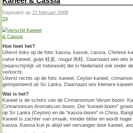
Kaneel & Cassia
Geplaatst op
21 februari 2009
24
Hoe heet het?
Uiterst links op de foto: kassia, kassie, cassia, Chinese k
valse kaneel,
guipi
桂皮,
rougui
肉桂. Daarnaast een iets bet
(waarschijnlijk uit Indonesië) die in Nederland ook onder 
verkocht.
Uiterst rechts op de foto: kaneel, Ceylon kaneel, cinnamon
geïmporteerd uit Sri Lanka. Daarnaast iets kleinere kaneel
Wat is het?
Kaneel is de schors van de Cinnamomum Verum boom. Kas
Cinnamomum Aromaticum boom. Die “kaneel-boom” groeide 
op Sri Lanka (Ceylon) en de “kassia-boom” in China, Bangl
Kaneel is zachter van smaak, minder bitter en wordt hoge
kassia. Kassia kun je altijd wel vervangen door kaneel, and