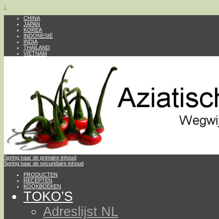
↓
CHINA
JAPAN
KOREA
INDONESIË
INDIA
THAILAND
VIETNAM
Spring naar de primaire inhoud
Spring naar de secundaire inhoud
PRODUCTEN
RECEPTEN
KOOKBOEKEN
TOKO’S
Adreslijst NL