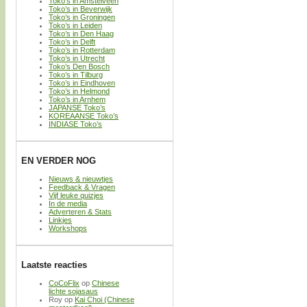
Toko’s in Amstelveen
Toko’s in Beverwijk
Toko’s in Groningen
Toko’s in Leiden
Toko’s in Den Haag
Toko’s in Delft
Toko’s in Rotterdam
Toko’s in Utrecht
Toko’s Den Bosch
Toko’s in Tilburg
Toko’s in Eindhoven
Toko’s in Helmond
Toko’s in Arnhem
JAPANSE Toko’s
KOREAANSE Toko’s
INDIASE Toko’s
EN VERDER NOG
Nieuws & nieuwtjes
Feedback & Vragen
Vijf leuke quizjes
In de media
Adverteren & Stats
Linkjes
Workshops
Laatste reacties
CoCoFlix
op
Chinese
lichte sojasaus
Roy
op
Kai Choi (Chinese