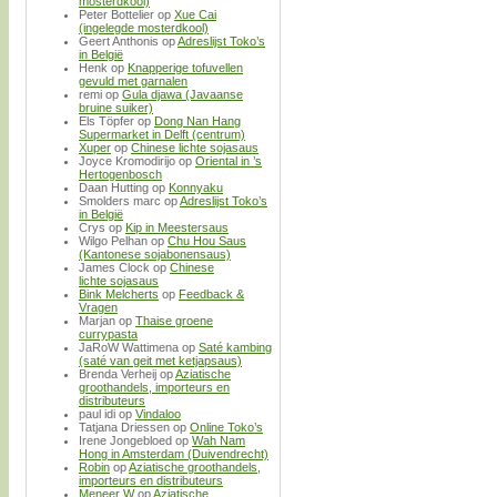
mosterdkool)
Peter Bottelier
op
Xue Cai
(ingelegde mosterdkool)
Geert Anthonis
op
Adreslijst Toko’s
in België
Henk
op
Knapperige tofuvellen
gevuld met garnalen
remi
op
Gula djawa (Javaanse
bruine suiker)
Els Töpfer
op
Dong Nan Hang
Supermarket in Delft (centrum)
Xuper
op
Chinese lichte sojasaus
Joyce Kromodirijo
op
Oriental in ’s
Hertogenbosch
Daan Hutting
op
Konnyaku
Smolders marc
op
Adreslijst Toko’s
in België
Crys
op
Kip in Meestersaus
Wilgo Pelhan
op
Chu Hou Saus
(Kantonese sojabonensaus)
James Clock
op
Chinese
lichte sojasaus
Bink Melcherts
op
Feedback &
Vragen
Marjan
op
Thaise groene
currypasta
JaRoW Wattimena
op
Saté kambing
(saté van geit met ketjapsaus)
Brenda Verheij
op
Aziatische
groothandels, importeurs en
distributeurs
paul idi
op
Vindaloo
Tatjana Driessen
op
Online Toko’s
Irene Jongebloed
op
Wah Nam
Hong in Amsterdam (Duivendrecht)
Robin
op
Aziatische groothandels,
importeurs en distributeurs
Meneer W
op
Aziatische