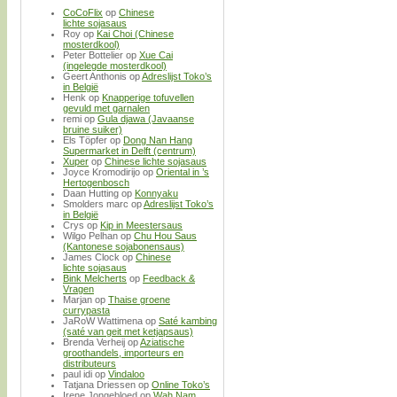
CoCoFlix
op
Chinese
lichte sojasaus
Roy
op
Kai Choi (Chinese
mosterdkool)
Peter Bottelier
op
Xue Cai
(ingelegde mosterdkool)
Geert Anthonis
op
Adreslijst Toko’s
in België
Henk
op
Knapperige tofuvellen
gevuld met garnalen
remi
op
Gula djawa (Javaanse
bruine suiker)
Els Töpfer
op
Dong Nan Hang
Supermarket in Delft (centrum)
Xuper
op
Chinese lichte sojasaus
Joyce Kromodirijo
op
Oriental in ’s
Hertogenbosch
Daan Hutting
op
Konnyaku
Smolders marc
op
Adreslijst Toko’s
in België
Crys
op
Kip in Meestersaus
Wilgo Pelhan
op
Chu Hou Saus
(Kantonese sojabonensaus)
James Clock
op
Chinese
lichte sojasaus
Bink Melcherts
op
Feedback &
Vragen
Marjan
op
Thaise groene
currypasta
JaRoW Wattimena
op
Saté kambing
(saté van geit met ketjapsaus)
Brenda Verheij
op
Aziatische
groothandels, importeurs en
distributeurs
paul idi
op
Vindaloo
Tatjana Driessen
op
Online Toko’s
Irene Jongebloed
op
Wah Nam