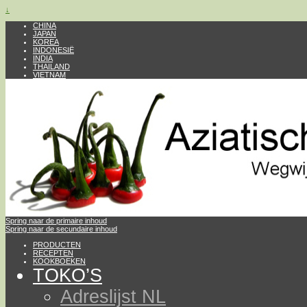
↓
CHINA
JAPAN
KOREA
INDONESIË
INDIA
THAILAND
VIETNAM
Spring naar de primaire inhoud
Spring naar de secundaire inhoud
PRODUCTEN
RECEPTEN
KOOKBOEKEN
TOKO’S
Adreslijst NL