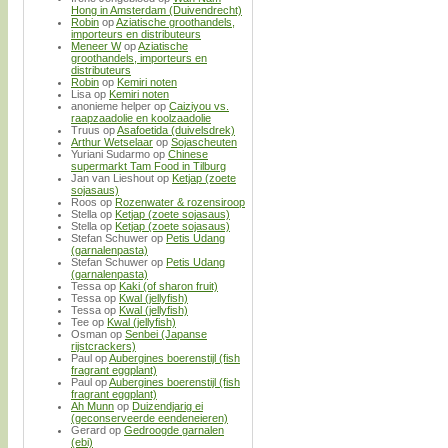
Hong in Amsterdam (Duivendrecht)
Robin
op
Aziatische groothandels,
importeurs en distributeurs
Meneer W
op
Aziatische
groothandels, importeurs en
distributeurs
Robin
op
Kemiri noten
Lisa
op
Kemiri noten
anonieme helper
op
Caiziyou vs.
raapzaadolie en koolzaadolie
Truus
op
Asafoetida (duivelsdrek)
Arthur Wetselaar
op
Sojascheuten
Yuriani Sudarmo
op
Chinese
supermarkt Tam Food in Tilburg
Jan van Lieshout
op
Ketjap (zoete
sojasaus)
Roos
op
Rozenwater & rozensiroop
Stella
op
Ketjap (zoete sojasaus)
Stella
op
Ketjap (zoete sojasaus)
Stefan Schuwer
op
Petis Udang
(garnalenpasta)
Stefan Schuwer
op
Petis Udang
(garnalenpasta)
Tessa
op
Kaki (of sharon fruit)
Tessa
op
Kwal (jellyfish)
Tessa
op
Kwal (jellyfish)
Tee
op
Kwal (jellyfish)
Osman
op
Senbei (Japanse
rijstcrackers)
Paul
op
Aubergines boerenstijl (fish
fragrant eggplant)
Paul
op
Aubergines boerenstijl (fish
fragrant eggplant)
Ah Munn
op
Duizendjarig ei
(geconserveerde eendeneieren)
Gerard
op
Gedroogde garnalen
(ebi)