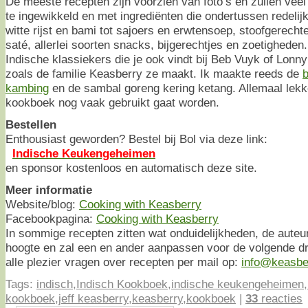
De meeste recepten zijn voorzien van foto’s en zullen vee
te ingewikkeld en met ingrediënten die ondertussen redelijk
witte rijst en bami tot sajoers en erwtensoep, stoofgerecht
saté, allerlei soorten snacks, bijgerechtjes en zoetigheden.
Indische klassiekers die je ook vindt bij Beb Vuyk of Lon
zoals de familie Keasberry ze maakt. Ik maakte reeds de
kambing
en de sambal goreng kering ketang. Allemaal lekke
kookboek nog vaak gebruikt gaat worden.
Bestellen
Enthousiast geworden? Bestel bij Bol via deze link:
Indische Keukengeheimen
en sponsor kostenloos en automatisch deze site.
Meer informatie
Website/blog:
Cooking with Keasberry
Facebookpagina:
Cooking with Keasberry
In sommige recepten zitten wat onduidelijkheden, de auteur
hoogte en zal een en ander aanpassen voor de volgende dr
alle plezier vragen over recepten per mail op:
info@keasbe
Tags:
indisch
,
Indisch Kookboek
,
indische keukengeheimen
,
kookboek
,
jeff keasberry
,
keasberry
,
kookboek
|
33
reacties