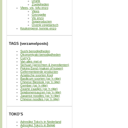
Drank
Zoetigheden
Vlees, vis, tofu enzo
Vlees
Gevogelte
Vis enzo
Sojaproducten
Overig vegetarisch
Keukengerei, kennis enzo
TAGS (verzamelposts)
Sushi benodigdheden
Okonomiyaki benodigdheden
Curry’s
Van alles met ei
Sichuan (gerechten & ingredienten)
Peking Eend (maken of kopen)
Gefermenteerde producten
Aziatische soorten Kool
Basilicum soorten (op ’n rijtje)
Chinese Bieslook (op ’n rijtje)
Gember (op ’n rijtje)
Zwarte zaadjes (op ’n rijtje)
Sojabonensauzen (op ’n rijtje)
Japanse noodles (op ’n rijtje)
Chinese noodles (op ’n rijtje)
TOKO’S
Adreslijst Toko’s in Nederland
Adreslijst Toko’s in België