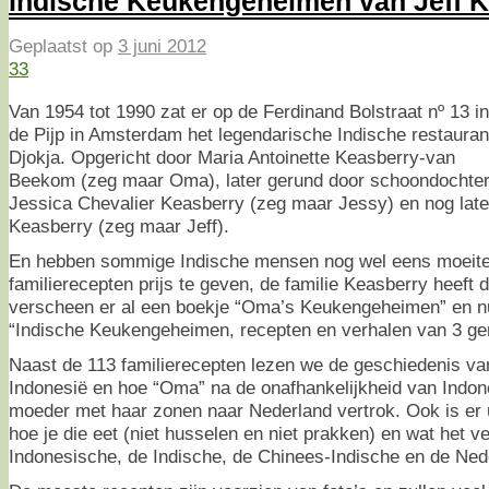
Indische Keukengeheimen van Jeff 
Geplaatst op
3 juni 2012
33
Van 1954 tot 1990 zat er op de Ferdinand Bolstraat nº 13 in
de Pijp in Amsterdam het legendarische Indische restauran
Djokja. Opgericht door Maria Antoinette Keasberry-van
Beekom (zeg maar Oma), later gerund door schoondochte
Jessica Chevalier Keasberry (zeg maar Jessy) en nog later
Keasberry (zeg maar Jeff).
En hebben sommige Indische mensen nog wel eens moeit
familierecepten prijs te geven, de familie Keasberry heeft d
verscheen er al een boekje “Oma’s Keukengeheimen” en nu
“Indische Keukengeheimen, recepten en verhalen van 3 ge
Naast de 113 familierecepten lezen we de geschiedenis van
Indonesië en hoe “Oma” na de onafhankelijkheid van Indon
moeder met haar zonen naar Nederland vertrok. Ook is er uit
hoe je die eet (niet husselen en niet prakken) en wat het ve
Indonesische, de Indische, de Chinees-Indische en de Ned