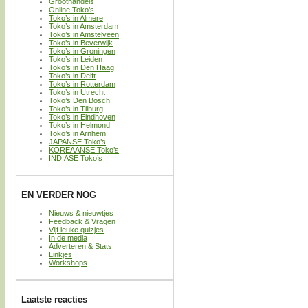
Groothandels
Online Toko’s
Toko’s in Almere
Toko’s in Amsterdam
Toko’s in Amstelveen
Toko’s in Beverwijk
Toko’s in Groningen
Toko’s in Leiden
Toko’s in Den Haag
Toko’s in Delft
Toko’s in Rotterdam
Toko’s in Utrecht
Toko’s Den Bosch
Toko’s in Tilburg
Toko’s in Eindhoven
Toko’s in Helmond
Toko’s in Arnhem
JAPANSE Toko’s
KOREAANSE Toko’s
INDIASE Toko’s
EN VERDER NOG
Nieuws & nieuwtjes
Feedback & Vragen
Vijf leuke quizjes
In de media
Adverteren & Stats
Linkjes
Workshops
Laatste reacties