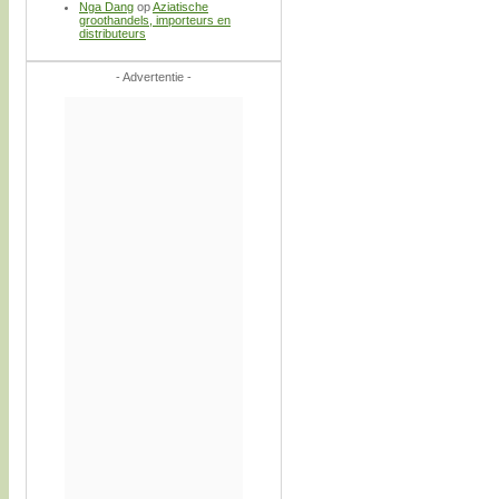
Nga Dang
op
Aziatische
groothandels, importeurs en
distributeurs
- Advertentie -