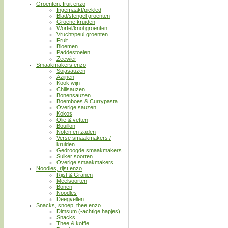
Groenten, fruit enzo
Ingemaakt/pickled
Blad/stengel groenten
Groene kruiden
Wortel/knol groenten
Vrucht/peul groenten
Fruit
Bloemen
Paddestoelen
Zeewier
Smaakmakers enzo
Sojasauzen
Azijnen
Kook wijn
Chilisauzen
Bonensauzen
Boemboes & Currypasta
Overige sauzen
Kokos
Olie & vetten
Bouillon
Noten en zaden
Verse smaakmakers /
kruiden
Gedroogde smaakmakers
Suiker soorten
Overige smaakmakers
Noodles, rijst enzo
Rijst & Granen
Meelsoorten
Bonen
Noodles
Deegvellen
Snacks, snoep, thee enzo
Dimsum (-achtige hapjes)
Snacks
Thee & koffie