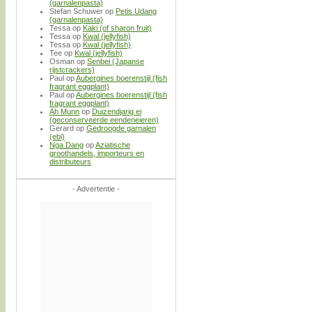
(garnalenpasta)
Stefan Schuwer
op
Petis Udang
(garnalenpasta)
Tessa
op
Kaki (of sharon fruit)
Tessa
op
Kwal (jellyfish)
Tessa
op
Kwal (jellyfish)
Tee
op
Kwal (jellyfish)
Osman
op
Senbei (Japanse
rijstcrackers)
Paul
op
Aubergines boerenstijl (fish
fragrant eggplant)
Paul
op
Aubergines boerenstijl (fish
fragrant eggplant)
Ah Munn
op
Duizendjarig ei
(geconserveerde eendeneieren)
Gerard
op
Gedroogde garnalen
(ebi)
Nga Dang
op
Aziatische
groothandels, importeurs en
distributeurs
- Advertentie -