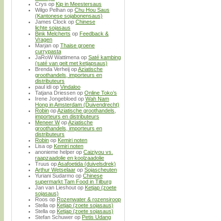
Crys
op
Kip in Meestersaus
Wilgo Pelhan
op
Chu Hou Saus
(Kantonese sojabonensaus)
James Clock
op
Chinese
lichte sojasaus
Bink Melcherts
op
Feedback &
Vragen
Marjan
op
Thaise groene
currypasta
JaRoW Wattimena
op
Saté kambing
(saté van geit met ketjapsaus)
Brenda Verheij
op
Aziatische
groothandels, importeurs en
distributeurs
paul idi
op
Vindaloo
Tatjana Driessen
op
Online Toko’s
Irene Jongebloed
op
Wah Nam
Hong in Amsterdam (Duivendrecht)
Robin
op
Aziatische groothandels,
importeurs en distributeurs
Meneer W
op
Aziatische
groothandels, importeurs en
distributeurs
Robin
op
Kemiri noten
Lisa
op
Kemiri noten
anonieme helper
op
Caiziyou vs.
raapzaadolie en koolzaadolie
Truus
op
Asafoetida (duivelsdrek)
Arthur Wetselaar
op
Sojascheuten
Yuriani Sudarmo
op
Chinese
supermarkt Tam Food in Tilburg
Jan van Lieshout
op
Ketjap (zoete
sojasaus)
Roos
op
Rozenwater & rozensiroop
Stella
op
Ketjap (zoete sojasaus)
Stella
op
Ketjap (zoete sojasaus)
Stefan Schuwer
op
Petis Udang