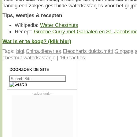
handig een zakjes geschilde waterkastanjes voor het grijp
Tips, weetjes & recepten
Wikipedia:
Water Chestnuts
Recept:
Groene Curry met Garnalen en St. Jacobsm
Wat is er te koop? (klik hier)
Tags:
biqi
,
China
,
diepvries
,
Eleocharis dulcis
,
mǎtí
,
Singaga
,
chestnut
,
waterkastanje
|
16
reacties
DOORZOEK DE SITE
Zoeken
naar:
- advertentie -