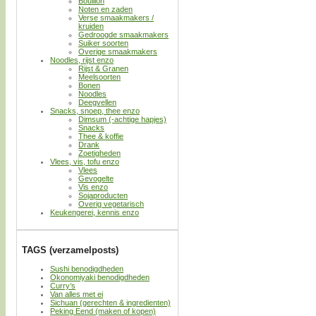
Bouillon
Noten en zaden
Verse smaakmakers /
kruiden
Gedroogde smaakmakers
Suiker soorten
Overige smaakmakers
Noodles, rijst enzo
Rijst & Granen
Meelsoorten
Bonen
Noodles
Deegvellen
Snacks, snoep, thee enzo
Dimsum (-achtige hapjes)
Snacks
Thee & koffie
Drank
Zoetigheden
Vlees, vis, tofu enzo
Vlees
Gevogelte
Vis enzo
Sojaproducten
Overig vegetarisch
Keukengerei, kennis enzo
TAGS (verzamelposts)
Sushi benodigdheden
Okonomiyaki benodigdheden
Curry’s
Van alles met ei
Sichuan (gerechten & ingredienten)
Peking Eend (maken of kopen)