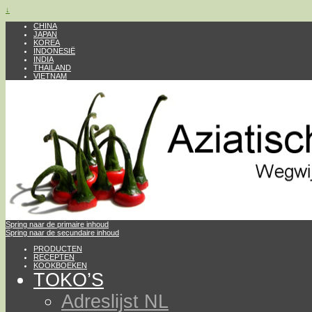
↓
CHINA
JAPAN
KOREA
INDONESIË
INDIA
THAILAND
VIETNAM
Spring naar de primaire inhoud
Spring naar de secundaire inhoud
PRODUCTEN
RECEPTEN
KOOKBOEKEN
TOKO’S
Adreslijst NL