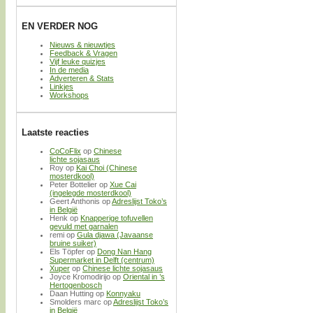
EN VERDER NOG
Nieuws & nieuwtjes
Feedback & Vragen
Vijf leuke quizjes
In de media
Adverteren & Stats
Linkjes
Workshops
Laatste reacties
CoCoFlix
op
Chinese
lichte sojasaus
Roy
op
Kai Choi (Chinese
mosterdkool)
Peter Bottelier
op
Xue Cai
(ingelegde mosterdkool)
Geert Anthonis
op
Adreslijst Toko’s
in België
Henk
op
Knapperige tofuvellen
gevuld met garnalen
remi
op
Gula djawa (Javaanse
bruine suiker)
Els Töpfer
op
Dong Nan Hang
Supermarket in Delft (centrum)
Xuper
op
Chinese lichte sojasaus
Joyce Kromodirijo
op
Oriental in ’s
Hertogenbosch
Daan Hutting
op
Konnyaku
Smolders marc
op
Adreslijst Toko’s
in België