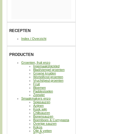
RECEPTEN
Index / Overzicht
PRODUCTEN
Groenten, fruit enzo
Ingemaakt/pickled
Blad/stengel groenten
Groene kruiden
Wortel/knol groenten
Vrucht/peul groenten
Fruit
Bloemen
Paddestoelen
Zeewier
Smaakmakers enzo
Sojasauzen
Azijnen
Kook wijn
Chilisauzen
Bonensauzen
Boemboes & Currypasta
Overige sauzen
Kokos
Olie & vetten