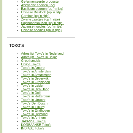
Gefermenteerde producten
Aziatische soorten Kool
Basilicum soorten (op ’n rijtje)
Chinese Bieslook (op ’n rijtje)
Gember (op ’n rijtje)
Zwarte zaadjes (op ’n rijtje)
Sojabonensauzen (op ’n rijtje)
Japanse noodles (op ’n rijtje)
Chinese noodles (op ’n rijtje)
TOKO’S
Adreslijst Toko’s in Nederland
Adreslijst Toko’s in België
Groothandels
Online Toko’s
Toko’s in Almere
Toko’s in Amsterdam
Toko’s in Amstelveen
Toko’s in Beverwijk
Toko’s in Groningen
Toko’s in Leiden
Toko’s in Den Haag
Toko’s in Delft
Toko’s in Rotterdam
Toko’s in Utrecht
Toko’s Den Bosch
Toko’s in Tilburg
Toko’s in Eindhoven
Toko’s in Helmond
Toko’s in Arnhem
JAPANSE Toko’s
KOREAANSE Toko’s
INDIASE Toko’s