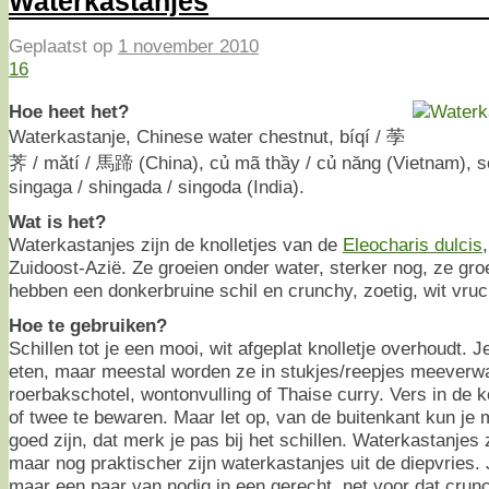
Waterkastanjes
Geplaatst op
1 november 2010
16
Hoe heet het?
Waterkastanje, Chinese water chestnut, bíqí / 荸
荠 / mǎtí / 馬蹄 (China), củ mã thầy / củ năng (Vietnam), 
singaga / shingada / singoda (India).
Wat is het?
Waterkastanjes zijn de knolletjes van de
Eleocharis dulcis
Zuidoost-Azië. Ze groeien onder water, sterker nog, ze gro
hebben een donkerbruine schil en crunchy, zoetig, wit vruc
Hoe te gebruiken?
Schillen tot je een mooi, wit afgeplat knolletje overhoudt. 
eten, maar meestal worden ze in stukjes/reepjes meeverw
roerbakschotel, wontonvulling of Thaise curry. Vers in de
of twee te bewaren. Maar let op, van de buitenkant kun je m
goed zijn, dat merk je pas bij het schillen. Waterkastanjes z
maar nog praktischer zijn waterkastanjes uit de diepvries.
maar een paar van nodig in een gerecht, net voor dat crun