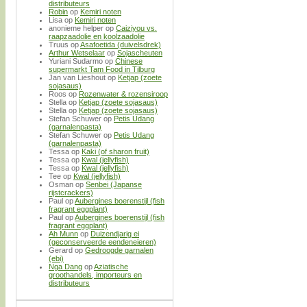
distributeurs
Robin
op
Kemiri noten
Lisa
op
Kemiri noten
anonieme helper
op
Caiziyou vs.
raapzaadolie en koolzaadolie
Truus
op
Asafoetida (duivelsdrek)
Arthur Wetselaar
op
Sojascheuten
Yuriani Sudarmo
op
Chinese
supermarkt Tam Food in Tilburg
Jan van Lieshout
op
Ketjap (zoete
sojasaus)
Roos
op
Rozenwater & rozensiroop
Stella
op
Ketjap (zoete sojasaus)
Stella
op
Ketjap (zoete sojasaus)
Stefan Schuwer
op
Petis Udang
(garnalenpasta)
Stefan Schuwer
op
Petis Udang
(garnalenpasta)
Tessa
op
Kaki (of sharon fruit)
Tessa
op
Kwal (jellyfish)
Tessa
op
Kwal (jellyfish)
Tee
op
Kwal (jellyfish)
Osman
op
Senbei (Japanse
rijstcrackers)
Paul
op
Aubergines boerenstijl (fish
fragrant eggplant)
Paul
op
Aubergines boerenstijl (fish
fragrant eggplant)
Ah Munn
op
Duizendjarig ei
(geconserveerde eendeneieren)
Gerard
op
Gedroogde garnalen
(ebi)
Nga Dang
op
Aziatische
groothandels, importeurs en
distributeurs