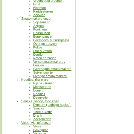
Vrucht/peul groenten
Fruit
Bloemen
Paddestoelen
Zeewier
Smaakmakers enzo
Sojasauzen
Azijnen
Kook wijn
Chilisauzen
Bonensauzen
Boemboes & Currypasta
Overige sauzen
Kokos
Olie & vetten
Bouillon
Noten en zaden
Verse smaakmakers /
kruiden
Gedroogde smaakmakers
Suiker soorten
Overige smaakmakers
Noodles, rijst enzo
Rijst & Granen
Meelsoorten
Bonen
Noodles
Deegvellen
Snacks, snoep, thee enzo
Dimsum (-achtige hapjes)
Snacks
Thee & koffie
Drank
Zoetigheden
Vlees, vis, tofu enzo
Vlees
Gevogelte
Vis enzo