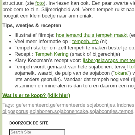
structuur. (zie
foto
). Invriezen kan ook. Een paar zwarte vl
probleem te zijn. Slijmerigheid wel. Verse tempeh ruikt naa
hooguit een klein beetje naar ammoniak.
Tips, weetjes & recepten
Illustratief filmpje:
hoe iemand thuis tempeh maakt
(e
Veel meer informatie op :
tempeh.info
(nl)
Tempeh starter om zelf tempeh te maken bestel je op
Recept :
Tempeh Kering
(snack of bijgerechtje)
Klary Koopman’s recept voor:
ijsbergslawraps met t
Tempeh wordt gemaakt van hele sojabonen, terwijl
to
sojamelk, waarbij de pulp van de sojaboon (“
okara
“) 
iets anders gebruikt). Vandaar dat tempeh nog veel rij
vitaminen en mineralen is dan tofu en daarom een no
Wat is er te koop? (klik hier)
Tags:
gefermenteerd
,
gefermenteerde sojaboontjes
,
Indones
oligosporus
,
sojabonen
,
sojabonencake
,
sojaboontjes
,
tempé
,
DOORZOEK DE SITE
Zoeken
naar: