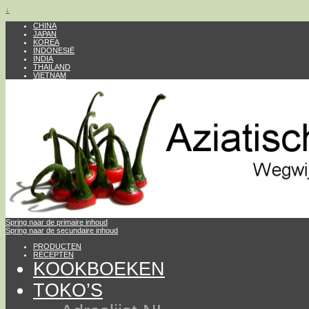
↓
CHINA
JAPAN
KOREA
INDONESIË
INDIA
THAILAND
VIETNAM
Spring naar de primaire inhoud
Spring naar de secundaire inhoud
PRODUCTEN
RECEPTEN
KOOKBOEKEN
TOKO’S