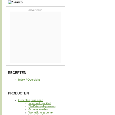
- advertentie -
RECEPTEN
Index / Overzicht
PRODUCTEN
Groenten, fruit enzo
Ingemaakt/pickled
Blad/stengel groenten
Groene kruiden
Wortel/knol groenten