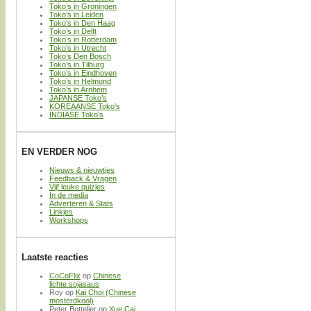
Toko’s in Groningen
Toko’s in Leiden
Toko’s in Den Haag
Toko’s in Delft
Toko’s in Rotterdam
Toko’s in Utrecht
Toko’s Den Bosch
Toko’s in Tilburg
Toko’s in Eindhoven
Toko’s in Helmond
Toko’s in Arnhem
JAPANSE Toko’s
KOREAANSE Toko’s
INDIASE Toko’s
EN VERDER NOG
Nieuws & nieuwtjes
Feedback & Vragen
Vijf leuke quizjes
In de media
Adverteren & Stats
Linkjes
Workshops
Laatste reacties
CoCoFlix
op
Chinese
lichte sojasaus
Roy
op
Kai Choi (Chinese
mosterdkool)
Peter Bottelier
op
Xue Cai