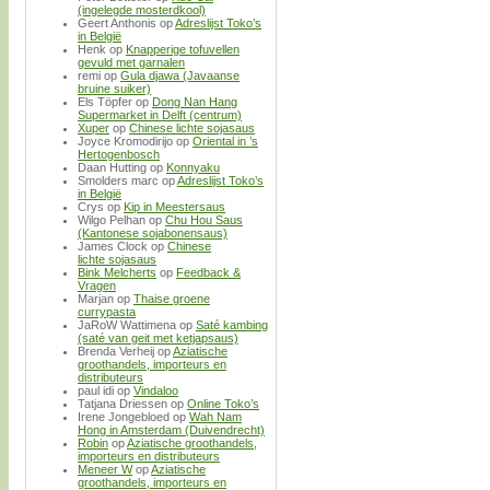
(ingelegde mosterdkool)
Geert Anthonis
op
Adreslijst Toko’s
in België
Henk
op
Knapperige tofuvellen
gevuld met garnalen
remi
op
Gula djawa (Javaanse
bruine suiker)
Els Töpfer
op
Dong Nan Hang
Supermarket in Delft (centrum)
Xuper
op
Chinese lichte sojasaus
Joyce Kromodirijo
op
Oriental in ’s
Hertogenbosch
Daan Hutting
op
Konnyaku
Smolders marc
op
Adreslijst Toko’s
in België
Crys
op
Kip in Meestersaus
Wilgo Pelhan
op
Chu Hou Saus
(Kantonese sojabonensaus)
James Clock
op
Chinese
lichte sojasaus
Bink Melcherts
op
Feedback &
Vragen
Marjan
op
Thaise groene
currypasta
JaRoW Wattimena
op
Saté kambing
(saté van geit met ketjapsaus)
Brenda Verheij
op
Aziatische
groothandels, importeurs en
distributeurs
paul idi
op
Vindaloo
Tatjana Driessen
op
Online Toko’s
Irene Jongebloed
op
Wah Nam
Hong in Amsterdam (Duivendrecht)
Robin
op
Aziatische groothandels,
importeurs en distributeurs
Meneer W
op
Aziatische
groothandels, importeurs en