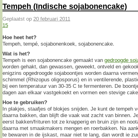
Tempeh (Indische sojabonencake)
Geplaatst op
20 februari 2011
15
Hoe heet het?
Tempeh, tempé, sojabonenkoek, sojabonencake.
Wat is het?
Tempeh is een sojabonencake gemaakt van
gedroogde soj
worden gehakt, dan gewassen, geweekt, ontveld en gekookt
enigzins opgedroogde sojaboontjes worden daarna vermen
schimmel (Rhizopus oligosporus) en in ventilerende, plas
bij een temperatuur van 30-35 C te fermenteren. De boontje
dagen aan elkaar vastgekoekt en vormen een stevige cake
Hoe te gebruiken?
In plakjes, staafjes of blokjes snijden. Je kunt de tempeh 
daarna bakken, dan blijft die vaak wat zacht van binnen. J
eerst bakken/frituren tot ze knapperig en bruin zijn en no
daarna met smaakmakers mengen en roerbakken. Na aan
te bewaren in de ijskast, maar niet te lang, dan wordt ie z