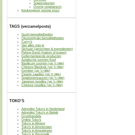
Sojaproducten
Overig vegetarisch
Keukengerei, kennis enzo
TAGS (verzamelposts)
Sushi benodigdheden
Okonomiyaki benodigdheden
Curry’s
Van alles met ei
Sichuan (gerechten & ingredienten)
Peking Eend (maken of kopen)
Gefermenteerde producten
Aziatische soorten Kool
Basilicum soorten (op ’n rijtje)
Chinese Bieslook (op ’n rijtje)
Gember (op ’n rijtje)
Zwarte zaadjes (op ’n rijtje)
Sojabonensauzen (op ’n rijtje)
Japanse noodles (op ’n rijtje)
Chinese noodles (op ’n rijtje)
TOKO’S
Adreslijst Toko’s in Nederland
Adreslijst Toko’s in België
Groothandels
Online Toko’s
Toko’s in Almere
Toko’s in Amsterdam
Toko’s in Amstelveen
Toko’s in Beverwijk